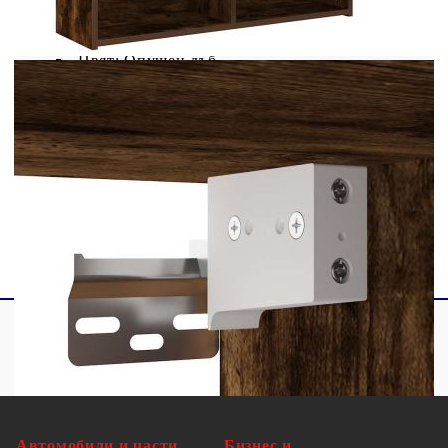
Моля, прочетете и следвайте всяка стъпка от
инструкциите.
Цвят: Опушен дъб
Материал: Инженерно дърво
Общи размери: 80 x 25 x 30 см (Ш x Д x В)
Максимален капацитет на теглото: 60 кг
Необходим е монтаж
Автомобили и части
Бизнес и