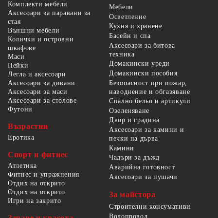
Комплекти мебели
Мебели
Аксесоари за паравани за
Осветление
стая
Кухня и хранене
Външни мебели
Басейн и спа
Колички и островни
Аксесоари за битова
шкафове
техника
Маси
Домакински уреди
Пейки
Домакински пособия
Легла и аксесоари
Безопасност при пожар,
Аксесоари за дивани
наводнение и обгазяване
Аксесоари за маси
Аксесоари за столове
Спално бельо и артикули
Футони
Озеленяване
Двор и градина
Възрастни
Аксесоари за камини и
Еротика
печки на дърва
Камини
Спорт и фитнес
Чадъри за дъжд
Атлетика
Аварийна готовност
Фитнес и упражнения
Аксесоари за пушачи
Отдих на открито
Отдих на открито
За майстора
Игри на закрито
Строителни консумативи
Водопровод
Здраве и красота