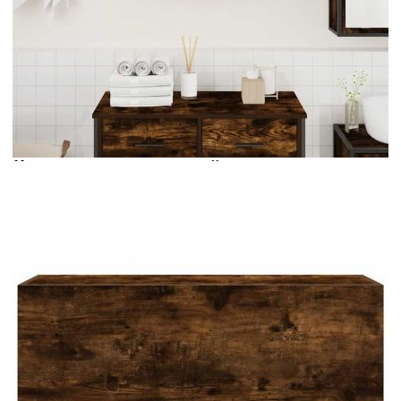
Време за доставка: 5 до 9 дни
Безплатна доставка до адрес при плащане по банков път
Цвят:
Опушен дъб
Материал:
Инженерно дърво
EAN code:
8721158651112
Общи размери:
80 x 25 x 30 см (Ш x Д x В)
Максимален капацитет на теглото:
60 кг
Купи на изплащане
Credit calculator
Стенен шкаф за баня, опушен дъб, 80x25x30 см,
инженерно дърво
Please select credit institution
Цена на продукта:
€54.00
Extraction of information from credit institutions
Предоставената таблица е с информационна цел.