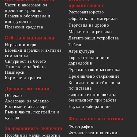
Части и аксесоари за
промишленост
превозни средства
Ресторантьорство
Гаражно оборудване и
Обработка на материали
инструменти
Търговия на дребно
Превозни средства
Маркетинг и реклама
Бебета и малки деца
Детектиращи устройства
Табели
Играчки и игри
Бебешки играчки и активна
Агрикултура
гимнастика
Горско стопанство и
Сигурност за бебето
дърводобив
Транспорт за бебето
Фризьорство и козметика
Памперси
Промишлено съхранение
Кърмене и хранене
Колички и контейнери за
Дрехи и аксесоари
почистване
Защитна екипировка за
Облекло
безопасност при работа
Аксесоари за облекло
Костюми и аксесоари
Наука и лаборатории
Ръчни чанти, портфейли и
куфари
Фотоапарати и оптика
Фотография
За домашните любимци
Фотоапарати и оптични
Пособия за малки животни