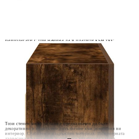
Добавете продукта в количката си с бутона "Добави в
количката" и при поръчка ще можете да изберете броя
вноски на кредита.
Когато плащате с NewPay, всъщност NewPay плаща
поръчката Ви вместо Вас. Вие я получавате и
разполагате с три начина да я платите към тях:
Отложено до 30 дни от момента на изпращане на
поръчката без оскъпяване. За покупки на стойност до
400 лв. / €204,52
Плащане на 4 вноски. Заплащате 20% от стойността на
поръчката си на момента с карта. Останалата сума се
разделя на 3 равни месечни вноски без оскъпяване. За
покупки на стойност до 1000 лв. / €511.31
Плащане на 6 вноски. Стойността на поръчката се
разпределя в 6 равни месечни вноски с оскъпяване. За
покупки на стойност до 2000 лв. / €1022.61
Този стенен шкаф за баня е предназначен да бъде
декоративно и практично допълнение към домашния ви
интериор. Стабилен и издръжлив материал: Инженерната
дървесина е издръжлив и стабилен материал с гладка