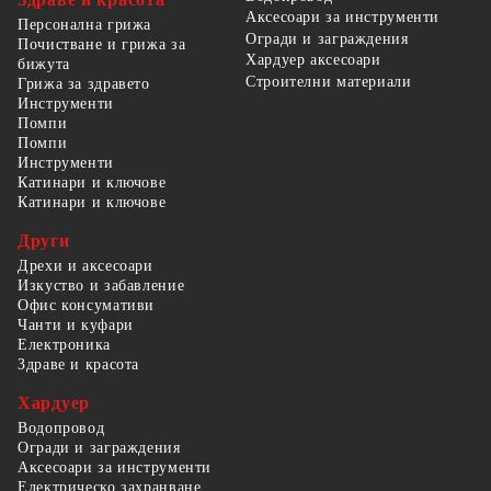
Аксесоари за инструменти
Персонална грижа
Огради и заграждения
Почистване и грижа за
Хардуер аксесоари
бижута
Строителни материали
Грижа за здравето
Инструменти
Помпи
Помпи
Инструменти
Катинари и ключове
Катинари и ключове
Други
Дрехи и аксесоари
Изкуство и забавление
Офис консумативи
Чанти и куфари
Електроника
Здраве и красота
Хардуер
Водопровод
Огради и заграждения
Аксесоари за инструменти
Електрическо захранване