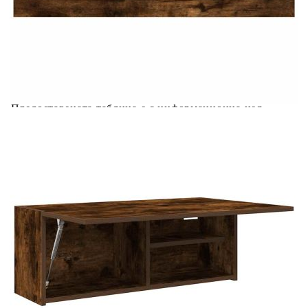
Добавете продукта в количката си с бутона "Добави в
количката" и при поръчка ще можете да изберете броя
вноски на кредита.
Acest tabel are caracter informativ. Adăugați produsul în
coșul de cumpărături unde veți putea selecta detaliile
cererii de creditare.
Предоставената таблица е с информационна цел.
Добавете продукта в количката си с бутона "Добави в
количката" и при поръчка ще можете да изберете броя
вноски на кредита.
Предоставената таблица е с информационна цел.
Добавете продукта в количката си с бутона "Добави в
количката" и при поръчка ще можете да изберете броя
вноски на кредита.
Предоставената таблица е с информационна цел.
Добавете продукта в количката си с бутона "Добави в
количката" и при поръчка ще можете да изберете броя
вноски на кредита.
Предоставената таблица е с информационна цел.