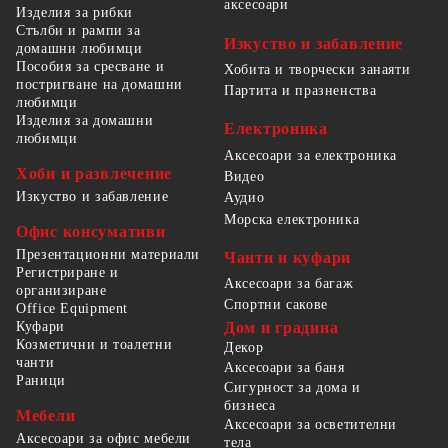
аксесоари
Изделия за рибки
Стълби и рампи за
Изкуство и забавление
домашни любимци
Пособия за сресване и
Хобита и творчески занаяти
постригване на домашни
Партита и празненства
любимци
Изделия за домашни
Електроника
любимци
Аксесоари за електроника
Хоби и развлечение
Видео
Изкуство и забавление
Аудио
Морска електроника
Офис консумативи
Презентационни материали
Чанти и куфари
Регистриране и
Аксесоари за багаж
организиране
Спортни сакове
Office Equipment
Куфари
Дом и градина
Козметични и тоалетни
Декор
чанти
Аксесоари за баня
Раници
Сигурност за дома и
бизнеса
Мебели
Аксесоари за осветителни
Аксесоари за офис мебели
тела