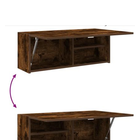
домашния ви интериор. Стабилен и издръжлив
материал: Инженерната дървесина е издръжлив
и стабилен материал с гладка повърхност, която
е устойчива на влага, изкривяване и
разцепване, което я прави надежден избор за
разнообразни проекти.Голямо пространство за
съхранение: Този стенен шкаф за баня предлага
удобно място за съхранение, за да държите
различните си ежедневни принадлежности
добре подредени и лесно достъпни.Практически
дизайн: Вратите на шкафа са с газова пружина,
която може да се монтира отляво или отдясно, в
зависимост от предпочитанията ви. Този дизайн
позволява на вратата да се отваря леко, тихо и
без усилие, като придава на шкафа уникален
минималистичен вид.Широки приложения:
Благодарение на непреходния си дизайн, този
стенен шкаф за баня допълва с лекота вашия
интериор и може да се използва в банята,
кухнята, дневната, спалнята и др. Добре е да се
знае:Винтовете и дюбелите за вътрешната стена
не са включени. Съветваме ви да намерите и
използвате винтове и дюбели, подходящи
специално за вашите стени. Ако не сте сигурни,
можете да се консултирате с професионалист.