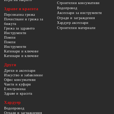
Строителни консумативи
Водопровод
Здраве и красота
Аксесоари за инструменти
Персонална грижа
Огради и заграждения
Почистване и грижа за
Хардуер аксесоари
бижута
Строителни материали
Грижа за здравето
Инструменти
Помпи
Помпи
Инструменти
Катинари и ключове
Катинари и ключове
Други
Дрехи и аксесоари
Изкуство и забавление
Офис консумативи
Чанти и куфари
Електроника
Здраве и красота
Хардуер
Водопровод
Огради и заграждения