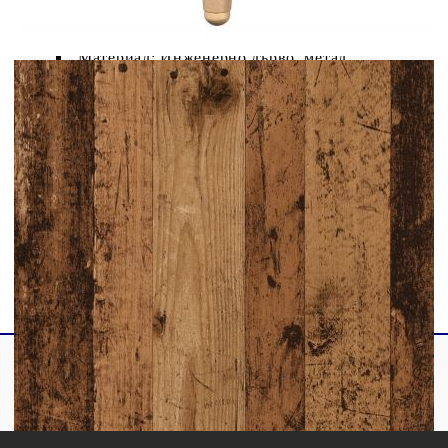
Цвят: Старо дърво
Материал: Инженерно дърво, метал
Общи размери: 100 x 36 x 60 см (Д x Ш x
В)
Необходим е монтаж
Legal Documents:
Повече подробности за предотвратяване на
преобръщането на вашите мебели можете да
намерите
тук