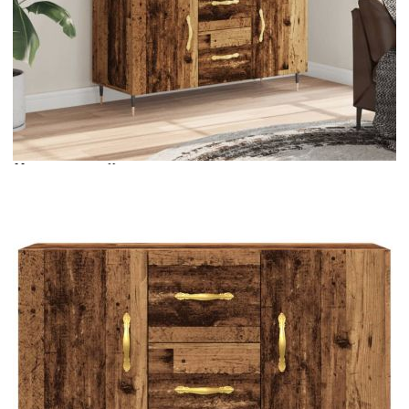
Време за доставка: 5 до 9 дни
Безплатна доставка до адрес при плащане по банков път
Цвят:
Старо дърво
Материал:
Инженерно дърво, метал
EAN code:
8721158445575
Общи размери:
100 x 36 x 60 см (Д x Ш x В)
Купи на изплащане
Credit calculator
Сайдборд, старо дърво, 100x36x60 см, инженерно
дърво
Please select credit institution
Цена на продукта:
€99.00
Extraction of information from credit institutions
Предоставената таблица е с информационна цел.
Добавете продукта в количката си с бутона "Добави в