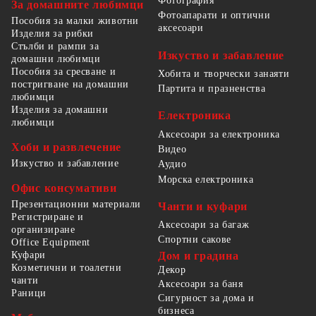
Фотография
За домашните любимци
Фотоапарати и оптични
Пособия за малки животни
аксесоари
Изделия за рибки
Стълби и рампи за
Изкуство и забавление
домашни любимци
Пособия за сресване и
Хобита и творчески занаяти
постригване на домашни
Партита и празненства
любимци
Изделия за домашни
Електроника
любимци
Аксесоари за електроника
Хоби и развлечение
Видео
Изкуство и забавление
Аудио
Морска електроника
Офис консумативи
Презентационни материали
Чанти и куфари
Регистриране и
Аксесоари за багаж
организиране
Спортни сакове
Office Equipment
Куфари
Дом и градина
Козметични и тоалетни
Декор
чанти
Аксесоари за баня
Раници
Сигурност за дома и
бизнеса