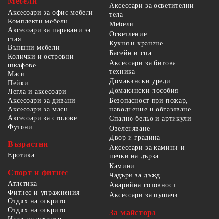
Мебели
Аксесоари за осветителни
Аксесоари за офис мебели
тела
Комплекти мебели
Мебели
Аксесоари за паравани за
Осветление
стая
Кухня и хранене
Външни мебели
Басейн и спа
Колички и островни
Аксесоари за битова
шкафове
техника
Маси
Домакински уреди
Пейки
Домакински пособия
Легла и аксесоари
Безопасност при пожар,
Аксесоари за дивани
наводнение и обгазяване
Аксесоари за маси
Аксесоари за столове
Спално бельо и артикули
Футони
Озеленяване
Двор и градина
Възрастни
Аксесоари за камини и
Еротика
печки на дърва
Камини
Спорт и фитнес
Чадъри за дъжд
Атлетика
Аварийна готовност
Фитнес и упражнения
Аксесоари за пушачи
Отдих на открито
Отдих на открито
За майстора
Игри на закрито