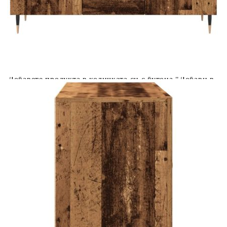
количката" и при поръчка ще можете да изберете броя
вноски на кредита.
Acest tabel are caracter informativ. Adăugați produsul în
coșul de cumpărături unde veți putea selecta detaliile
cererii de creditare.
Предоставената таблица е с информационна цел.
Добавете продукта в количката си с бутона "Добави в
количката" и при поръчка ще можете да изберете броя
вноски на кредита.
Предоставената таблица е с информационна цел.
Добавете продукта в количката си с бутона "Добави в
количката" и при поръчка ще можете да изберете броя
вноски на кредита.
Предоставената таблица е с информационна цел.
Добавете продукта в количката си с бутона "Добави в
количката" и при поръчка ще можете да изберете броя
вноски на кредита.
Предоставената таблица е с информационна цел.
Добавете продукта в количката си с бутона "Добави в