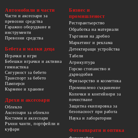
Автомобили и части
Бизнес и
Части и аксесоари за
промишленост
превозни средства
Ресторантьорство
Гаражно оборудване и
Обработка на материали
инструменти
Търговия на дребно
Превозни средства
Маркетинг и реклама
Бебета и малки деца
Детектиращи устройства
Табели
Играчки и игри
Бебешки играчки и активна
Агрикултура
гимнастика
Горско стопанство и
Сигурност за бебето
дърводобив
Транспорт за бебето
Фризьорство и козметика
Памперси
Промишлено съхранение
Кърмене и хранене
Колички и контейнери за
Дрехи и аксесоари
почистване
Защитна екипировка за
Облекло
безопасност при работа
Аксесоари за облекло
Костюми и аксесоари
Наука и лаборатории
Ръчни чанти, портфейли и
куфари
Фотоапарати и оптика