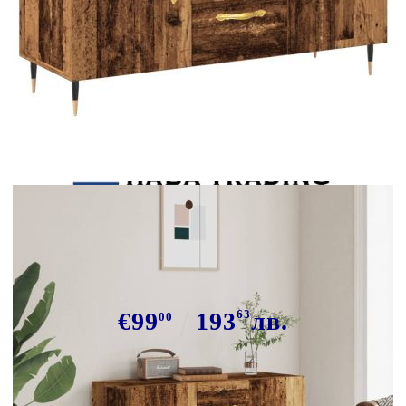
Tweet
Сподели
Сайдборд, старо дърво, 100x36x60
см, инженерно дърво
€99
193
63
лв.
00
В наличност: 74 бр.