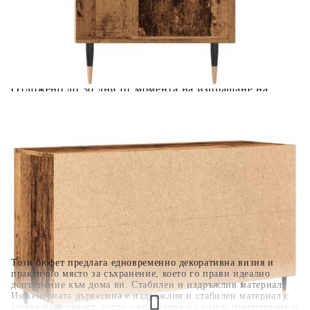
количката" и при поръчка ще можете да изберете броя
вноски на кредита.
Когато плащате с NewPay, всъщност NewPay плаща
поръчката Ви вместо Вас. Вие я получавате и
разполагате с три начина да я платите към тях:
Отложено до 30 дни от момента на изпращане на
поръчката без оскъпяване. За покупки на стойност до
400 лв. / €204,52
Плащане на 4 вноски. Заплащате 20% от стойността на
поръчката си на момента с карта. Останалата сума се
разделя на 3 равни месечни вноски без оскъпяване. За
покупки на стойност до 1000 лв. / €511.31
Плащане на 6 вноски. Стойността на поръчката се
разпределя в 6 равни месечни вноски с оскъпяване. За
покупки на стойност до 2000 лв. / €1022.61
Този бюфет предлага едновременно декоративна визия и
практично място за съхранение, което го прави идеално
допълнение към дома ви. Стабилен и издръжлив материал:
Инженерната дървесина е издръжлив и стабилен материал с
гладка повърхност, която е устойчива на влага, изкривяване и