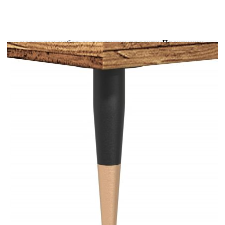
Стабилен и издръжлив материал: Инженерната
дървесина е издръжлив и стабилен материал с
гладка повърхност, която е устойчива на влага,
изкривяване и разцепване, което я прави
надежден избор за различни проекти.Практични
дръжки: Шкафът за съхранение е снабден с
дръжки, които осигуряват удобен захват,
помагат за лесното отваряне и затваряне на
шкафа и придават допълнителна
красота.Практична врата: Вратата на шкафа на
бюфета осигурява затворено пространство за
съхранение, за да бъдат вещите ви подредени,
защитени и да не се виждат.Метални крака:
Металните крака добавят спокоен стил към
вашия интериор, като същевременно осигуряват
стабилност.Широки приложения: Можете да
използвате този страничен шкаф като шкаф за
баня или кухненски шкаф, или просто като
елегантен шкаф за съхранение в спални,
тоалетни, антрета, коридори и офиси,
трапезарии и други жилищни помещения.
Внимание:За да предотвратите преобръщане,
този продукт трябва да се използва с
предоставеното устройство за закрепване на
стена.