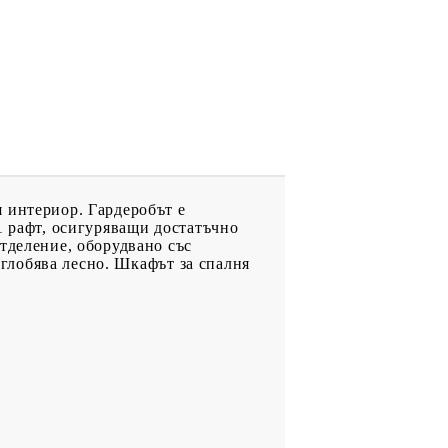
 интериор. Гардеробът е
1 рафт, осигуряващи достатъчно
тделение, оборудвано със
 сглобява лесно. Шкафът за спалня