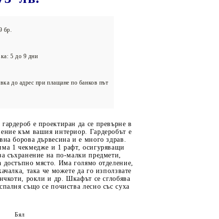
олейбол
9 бр.
ка: 5 до 9 дни
вка до адрес при плащане по банков път
гардероб е проектиран да се превърне в
нение към вашия интериор. Гардеробът е
вна борова дървесина и е много здрав.
има 1 чекмедже и 1 рафт, осигуряващи
за съхранение на по-малки предмети,
 достъпно място. Има голямо отделение,
качалка, така че можете да го използвате
енчкоти, рокли и др. Шкафът се сглобява
спалня също се почиства лесно със суха
Бял