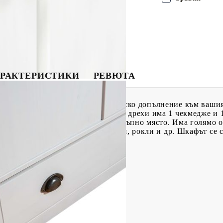
РАКТЕРИСТИКИ
РЕВЮТА
ктиран да се превърне в класическо допълнение към вашия
есина и е много здрав. Шкафът за дрехи има 1 чекмедже и 
предмети, организирани и на достъпно място. Има голямо о
зползвате за окачване на тренчкоти, рокли и др. Шкафът се
ърпа.
ървесина
x Д x В)
о отделение с прът за окачване