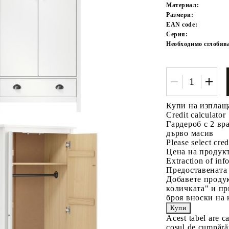
Материал:
Размери:
EAN code:
Серия:
Необходимо сглобяв
Tweet
одели
Купи на изплащ
Credit calculator
Гардероб с 2 вр
дърво масив
Please select cred
Цена на продукт
Extraction of info
Предоставената
Добавете продук
количката" и пр
броя вноски на 
Acest tabel are c
coșul de cumpărăt