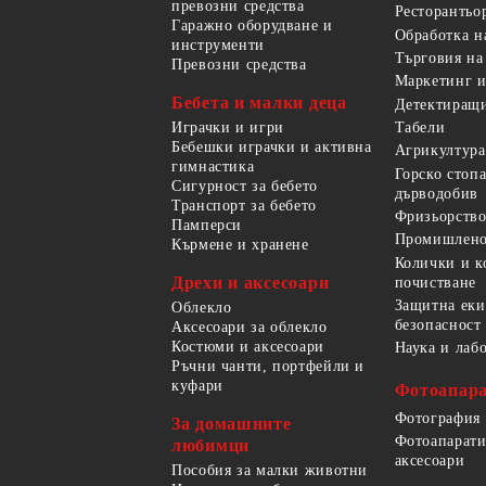
превозни средства
Ресторантьо
Гаражно оборудване и
Обработка н
инструменти
Търговия на
Превозни средства
Маркетинг и
Бебета и малки деца
Детектиращи
Играчки и игри
Табели
Бебешки играчки и активна
Агрикултура
гимнастика
Горско стоп
Сигурност за бебето
дърводобив
Транспорт за бебето
Фризьорство
Памперси
Промишлено
Кърмене и хранене
Колички и к
Дрехи и аксесоари
почистване
Защитна еки
Облекло
безопасност
Аксесоари за облекло
Костюми и аксесоари
Наука и лаб
Ръчни чанти, портфейли и
куфари
Фотоапара
Фотография
За домашните
Фотоапарати
любимци
аксесоари
Пособия за малки животни