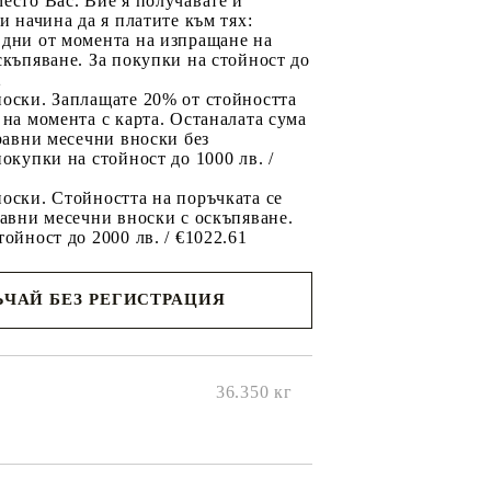
есто Вас. Вие я получавате и
ри начина да я платите към тях:
 дни от момента на изпращане на
скъпяване. За покупки на стойност до
2
носки. Заплащате 20% от стойността
 на момента с карта. Останалата сума
 равни месечни вноски без
покупки на стойност до 1000 лв. /
оски. Стойността на поръчката се
равни месечни вноски с оскъпяване.
тойност до 2000 лв. / €1022.61
ЧАЙ БЕЗ РЕГИСТРАЦИЯ
ще се
ките на
36.350
кг