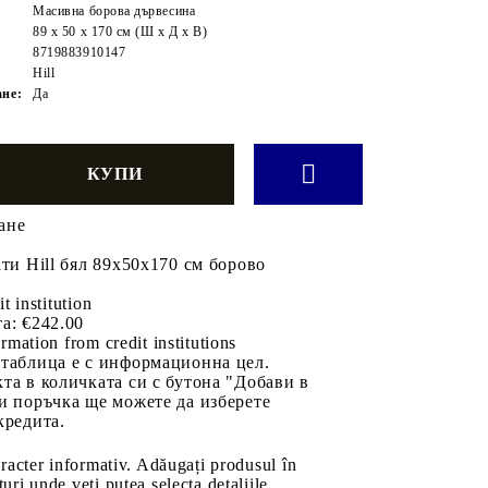
Масивна борова дървесина
89 x 50 x 170 см (Ш x Д x В)
8719883910147
Hill
ане:
Да
ане
ати Hill бял 89x50x170 см борово
it institution
а:
€242.00
rmation from credit institutions
 таблица е с информационна цел.
та в количката си с бутона "Добави в
и поръчка ще можете да изберете
кредита.
aracter informativ. Adăugați produsul în
uri unde veți putea selecta detaliile