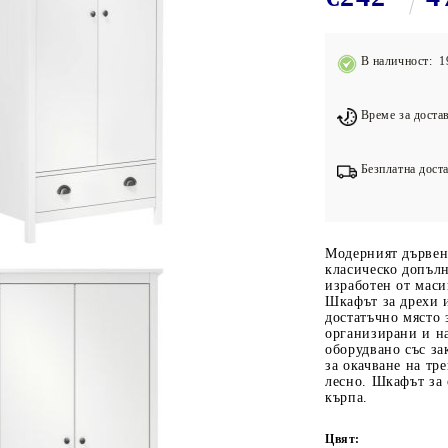
Подложки за фитнес уреди
В
Лостове за набиране
В наличност: 1
Силови кули
Йога и пилатес
Време за достав
Безплатна доста
Модерният дървен 
класическо допъл
изработен от маси
Шкафът за дрехи 
достатъчно място 
организирани и на
оборудвано със за
за окачване на тр
лесно. Шкафът за 
кърпа.
Цвят: