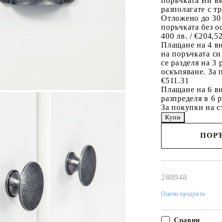
поръчката Ви вм
разполагате с т
Отложено до 30
поръчката без о
400 лв. / €204,5
Плащане на 4 в
на поръчката си
се разделя на 3
оскъпяване. За 
€511.31
Плащане на 6 вн
разпределя в 6 
За покупки на с
ПОРЪ
Наш представител 
свърже с Вас в рам
работния ден!
288948
Оцени продукта
Сравни