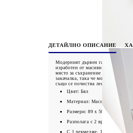
ДЕТАЙЛНО ОПИСАНИЕ
ХА
Модерният дървен гардероб е прое
изработен от масивна борова дърв
място за съхранение на по-малки 
закачалка, така че можете да го и
също се почиства лесно със суха к
Цвят: Бял
Материал: Масивна борова д
Размери: 89 x 50 x 170 см (Ш 
Разполага с 2 врати
С 1 чекмедже, 1 рафт и голям