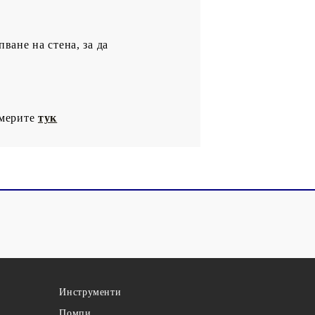
ване на стена, за да
америте
тук
Инструменти
Помпи