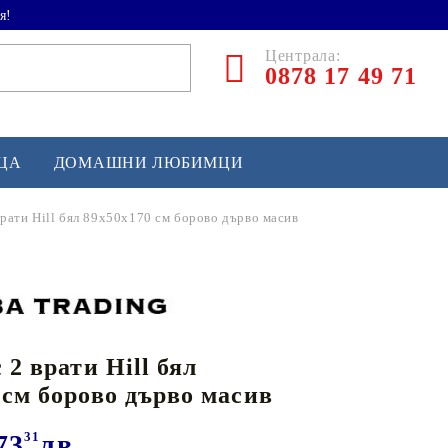
я!
Централа:
0878 17 49 71
ЕЦА
ДОМАШНИ ЛЮБИМЦИ
врати Hill бял 89x50x170 см борово дърво масив
ТЛЕТИКА
аскетбол
кс и бойни изкуства
 2 врати Hill бял
йзбол и софтбол
 см борово дърво масив
кей и лакрос
сновно спортно оборудване
73
31
лв.