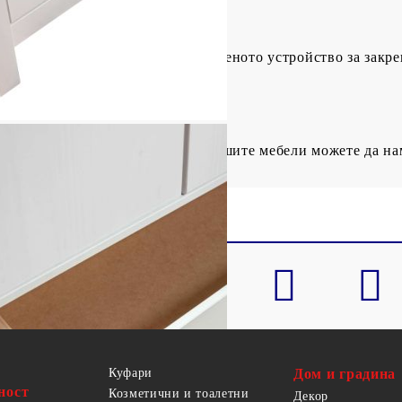
звайте този продукт с предоставеното устройство за закреп
ратяване на преобръщането на вашите мебели можете да н
Куфари
Дом и градина
ност
Козметични и тоалетни
Декор