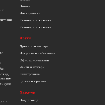
Помпи
а и
Инструменти
етителни
Катинари и ключове
Катинари и ключове
Други
Дрехи и аксесоари
ова
Изкуство и забавление
Офис консумативи
и
Чанти и куфари
бия
пожар,
Електроника
азяване
Здраве и красота
ртикули
Хардуер
Водопровод
ини и