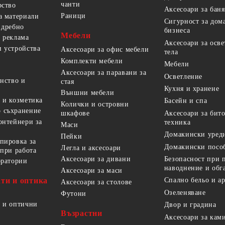
чанти
рство
Аксесоари за баня
Раници
а материали
Сигурност за дом
 дребно
бизнеса
Мебели
 реклама
Аксесоари за осв
 устройства
Аксесоари за офис мебели
тела
Комплекти мебели
Мебели
Аксесоари за паравани за
Осветление
анство и
стая
Кухня и хранене
Външни мебели
 и козметика
Басейн и спа
Колички и островни
 съхранение
Аксесоари за бит
шкафове
онтейнери за
техника
Маси
Домакински уред
Пейки
пировка за
Домакински посо
Легла и аксесоари
 при работа
Безопасност при 
Аксесоари за дивани
оратории
наводнение и обг
Аксесоари за маси
ти и оптика
Спално бельо и а
Аксесоари за столове
Озеленяване
Футони
 и оптични
Двор и градина
Възрастни
Аксесоари за кам