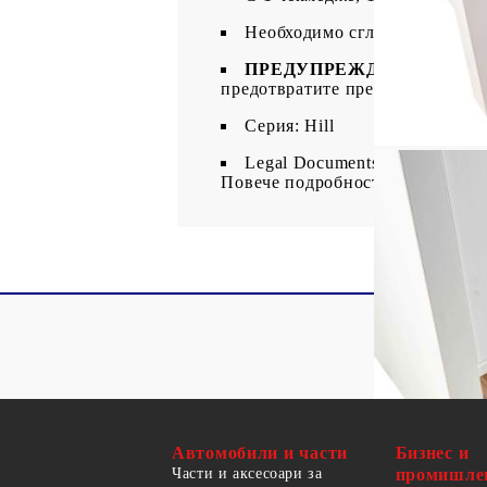
Необходимо сглобяване: Да
ПРЕДУПРЕЖДЕНИЕ:
Изпол
предотвратите преобръщане.
Серия: Hill
Legal Documents:
Повече подробности за предотв
Автомобили и части
Бизнес и
Части и аксесоари за
промишле