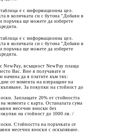
 таблица е с информационна цел.
та в количката си с бутона "Добави в
и поръчка ще можете да изберете
кредита.
 таблица е с информационна цел.
та в количката си с бутона "Добави в
и поръчка ще можете да изберете
кредита.
 с NewPay, всъщност NewPay плаща
есто Вас. Вие я получавате и
ри начина да я платите към тях:
 дни от момента на изпращане на
скъпяване. За покупки на стойност до
2
носки. Заплащате 20% от стойността
 на момента с карта. Останалата сума
 равни месечни вноски без
покупки на стойност до 1000 лв. /
оски. Стойността на поръчката се
равни месечни вноски с оскъпяване.