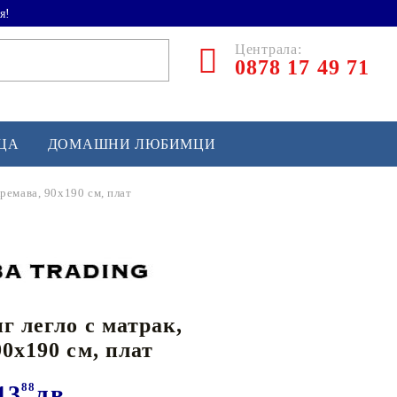
я!
Централа:
0878 17 49 71
ЕЦА
ДОМАШНИ ЛЮБИМЦИ
кремава, 90x190 см, плат
ТЛЕТИКА
аскетбол
кс и бойни изкуства
г легло с матрак,
йзбол и софтбол
90x190 см, плат
кей и лакрос
сновно спортно оборудване
13
88
лв.