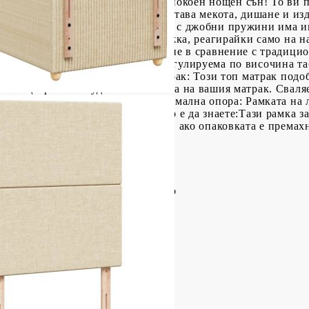
а основа, за да се насладите на спокоен нощен сън! То ви
ериал: Полиестерната тъкан съчетава мекота, дишане и из
к с джобни пружини: Този матрак с джобни пружини има 
осигурят персонализирана поддръжка, реагирайки само на на
о“ и намалява преноса на движение в сравнение с традици
оддържа тялото индивидуално.Регулируема по височина таб
те предпочитания.Удобен топ матрак: Този топ матрак подо
ато същевременно удължава живота на вашия матрак. Сваля
зключително лесна.Ламти за оптимална опора: Рамката на л
дишане на вашия матрак. Полезно е да знаете:Тази рамка за
атракът не може да бъде върнат, ако опаковката е премах
стер), шперплат, инженерно дърво
,5 см (Д x Ш x В)
а