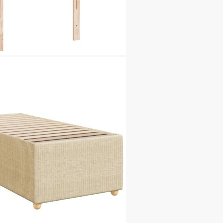
иестер)
пружини, пяна
x Д x В)
иестер)
 Д x В)
ерална машина