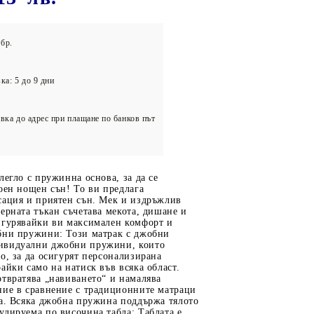
олейбол
бр.
ка: 5 до 9 дни
вка до адрес при плащане по банков път
легло с пружинна основа, за да се
оен нощен сън! То ви предлага
сация и приятен сън. Мек и издръжлив
ерната тъкан съчетава мекота, дишане и
игурявайки ви максимален комфорт и
бни пружини: Този матрак с джобни
ивидуални джобни пружини, които
о, за да осигурят персонализирана
айки само на натиск във всяка област.
твратява „навиването“ и намалява
ние в сравнение с традиционните матраци
ла. Всяка джобна пружина поддържа тялото
лируема по височина табла: Таблата е