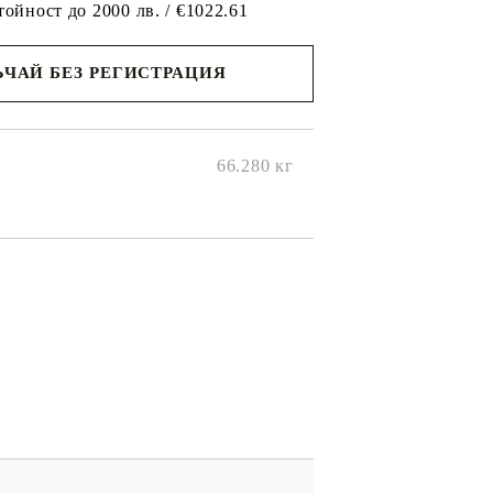
тойност до 2000 лв. / €1022.61
ЧАЙ БЕЗ РЕГИСТРАЦИЯ
ще се
ките на
66.280
кг