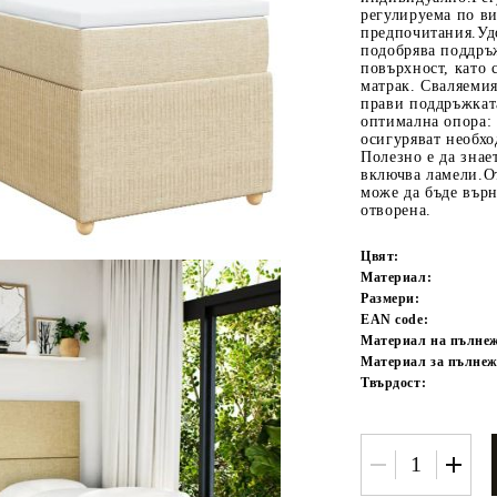
регулируема по ви
предпочитания.Удо
подобрява поддръ
повърхност, като
матрак. Сваляемия
прави поддръжкат
оптимална опора: 
осигуряват необхо
Полезно е да знае
включва ламели.О
може да бъде върн
отворена.
Tweet
одели
Цвят:
Материал:
Размери:
EAN code:
Материал на пълне
Материал за пълнеж
Твърдост: