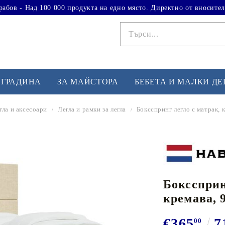
рабов - Над 100 000 продукта на едно място. Директно от вносител
 ГРАДИНА
ЗА МАЙСТОРА
БЕБЕТА И МАЛКИ Д
гла и аксесоари
Легла и рамки за легла
Боксспринг легло с матрак, 
ФИТНЕС УПРАЖНЕНИЯ
А
Вдигане на тежести
Б
Кардио
Бо
любимци
Бокссприн
Йога и пилатес
Бе
кремава, 
Лежанки за упражнения
Хо
Тренажори за баланс
О
€365
7
00