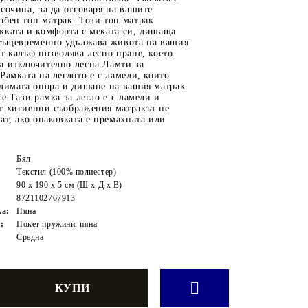
сочина, за да отговаря на вашите
бен топ матрак: Този топ матрак
жката и комфорта с меката си, дишаща
 същевременно удължава живота на вашия
т калъф позволява лесно пране, което
а изключително лесна.Ламти за
Рамката на леглото е с ламели, които
димата опора и дишане на вашия матрак.
те:Тази рамка за легло е с ламели и
т хигиенни съображения матракът не
ат, ако опаковката е премахната или
Бял
Текстил (100% полиестер)
90 x 190 x 5 см (Ш x Д x В)
8721102767913
жа:
Пяна
:
Покет пружини, пяна
Средна