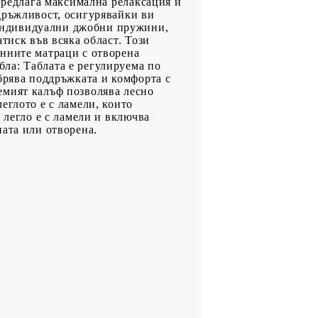
 предлага максимална релаксация и
дръжливост, осигурявайки ви
индивидуални джобни пружини,
тиск във всяка област. Този
онните матраци с отворена
ла: Таблата е регулируема по
брява поддръжката и комфорта с
емият калъф позволява лесно
еглото е с ламели, които
 легло е с ламели и включва
ната или отворена.