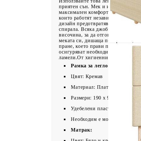
Използвайте това легло с пружинн
приятен сън. Мек и издръжлив мат
максимален комфорт и уют.Матра
които работят независимо, за да 
дизайн предотвратява „навиванет
спирала. Всяка джобна пружина п
височина, за да отговаря на ваши
меката си, дишаща повърхност, к
пране, което прави поддръжката и
осигуряват необходимата опора и 
ламели.От хигиенни съображения м
Рамка за легло с табла:
Цвят: Кремав
Материал: Плат (100% полие
Размери: 190 x 90 x 140,5/150
Удебелени пластмасови крак
Необходим е монтаж
Матрак:
Цвят: Бяло и кремаво