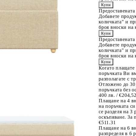
Предоставената
Добавете продук
количката" и пр
броя вноски на 
Предоставената
Добавете продук
количката" и пр
броя вноски на 
Когато плащате
поръчката Ви вм
разполагате с т
Отложено до 30
поръчката без о
400 лв. / €204,5
Плащане на 4 в
на поръчката си
се разделя на 3
оскъпяване. За 
€511.31
Плащане на 6 вн
разпределя в 6 