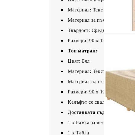
Материал: Текстил (100% пол
Материал за пълнеж: Покет 
Твърдост: Средна
Размери: 90 x 190 x 20 см (Ш 
Топ матрак:
Цвят: Бял
Материал: Текстил (100% пол
Материал на пълнежа: Пяна
Размери: 90 x 190 x 5 см (Ш x
Калъфът се сваля и пере в п
Доставката съдържа:
1 x Рамка за легло
1 x Табла