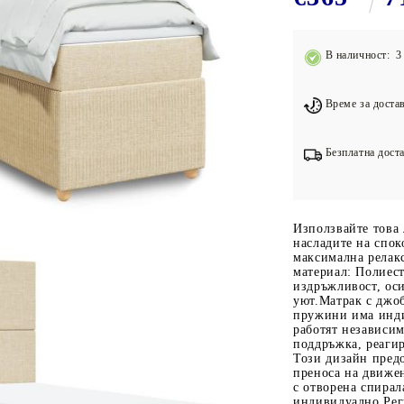
Подложки за фитнес уреди
В
Лостове за набиране
В наличност: 3 
Силови кули
Йога и пилатес
Време за достав
Безплатна доста
Използвайте това 
насладите на спок
максимална релак
материал: Полиест
издръжливост, ос
уют.Матрак с джо
пружини има инд
работят независим
поддръжка, реагир
Този дизайн предо
преноса на движе
с отворена спира
индивидуално.Регу