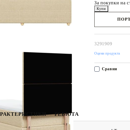
За покупки на с
ПОРЪ
Наш представител 
свърже с Вас в рам
работния ден!
3291909
Оцени продукта
Сравни
РАКТЕРИСТИКИ
РЕВЮТА