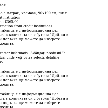
ане
о с матрак, кремава, 90x190 см, плат
it institution
а:
€365.00
rmation from credit institutions
 таблица е с информационна цел.
та в количката си с бутона "Добави в
и поръчка ще можете да изберете
кредита.
aracter informativ. Adăugați produsul în
uri unde veți putea selecta detaliile
e.
 таблица е с информационна цел.
та в количката си с бутона "Добави в
и поръчка ще можете да изберете
кредита.
 таблица е с информационна цел.
та в количката си с бутона "Добави в
и поръчка ще можете да изберете
кредита.