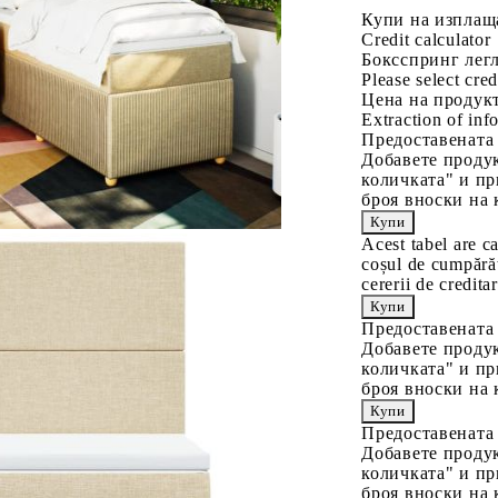
Купи на изплащ
Credit calculator
Боксспринг легл
Please select cred
Цена на продукт
Extraction of info
Предоставената
Добавете продук
количката" и пр
броя вноски на 
Acest tabel are c
coșul de cumpărăt
cererii de creditar
Предоставената
Добавете продук
количката" и пр
броя вноски на 
Предоставената
Добавете продук
количката" и пр
броя вноски на 