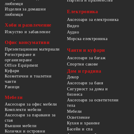
Партита и празненства
любимци
Изделия за домашни
Електроника
любимци
Аксесоари за електроника
Хоби и развлечение
Видео
Изкуство и забавление
Аудио
Морска електроника
Офис консумативи
Презентационни материали
Чанти и куфари
Регистриране и
Аксесоари за багаж
организиране
Спортни сакове
Office Equipment
Куфари
Дом и градина
Козметични и тоалетни
Декор
чанти
Аксесоари за баня
Раници
Сигурност за дома и
бизнеса
Мебели
Аксесоари за осветителни
Аксесоари за офис мебели
тела
Комплекти мебели
Мебели
Аксесоари за паравани за
Осветление
стая
Кухня и хранене
Външни мебели
Басейн и спа
Колички и островни