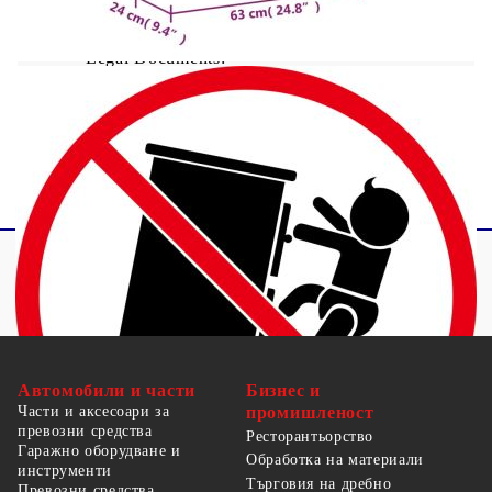
Размери на чекмеджето: 60 x 30,5 см (Ш x
В)
Legal Documents:
Повече подробности за предотвратяване на
преобръщането на вашите мебели можете да
намерите
тук
Автомобили и части
Бизнес и
Части и аксесоари за
промишленост
превозни средства
Ресторантьорство
Гаражно оборудване и
Обработка на материали
инструменти
Търговия на дребно
Превозни средства