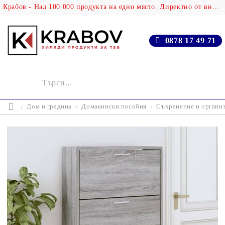
Крабов - Над 100 000 продукта на едно място. Директно от вносителя!
0878 17 49 71
Дом и градина
Домакински пособия
Съхранение и организ