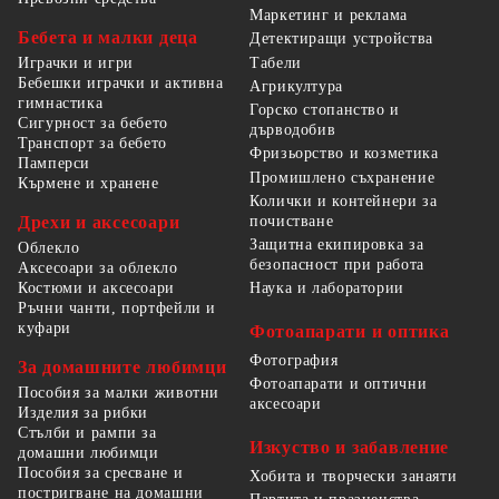
Маркетинг и реклама
Бебета и малки деца
Детектиращи устройства
Табели
Играчки и игри
Бебешки играчки и активна
Агрикултура
гимнастика
Горско стопанство и
Сигурност за бебето
дърводобив
Транспорт за бебето
Фризьорство и козметика
Памперси
Промишлено съхранение
Кърмене и хранене
Колички и контейнери за
Дрехи и аксесоари
почистване
Защитна екипировка за
Облекло
безопасност при работа
Аксесоари за облекло
Костюми и аксесоари
Наука и лаборатории
Ръчни чанти, портфейли и
куфари
Фотоапарати и оптика
Фотография
За домашните любимци
Фотоапарати и оптични
Пособия за малки животни
аксесоари
Изделия за рибки
Стълби и рампи за
Изкуство и забавление
домашни любимци
Пособия за сресване и
Хобита и творчески занаяти
постригване на домашни