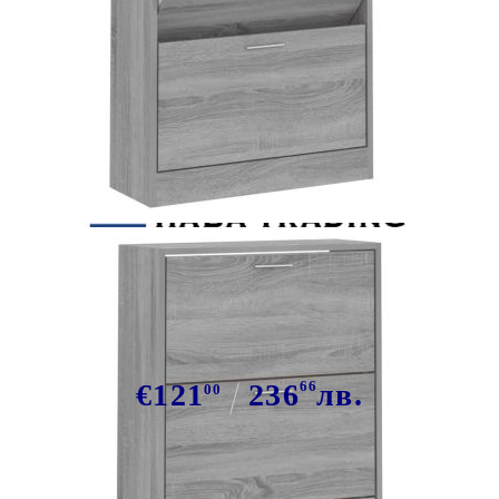
Tweet
Сподели
Шкаф за обувки, сив сонома,
63x24x103 см, инженерно дърво
€121
236
66
лв.
00
В наличност: 5 бр.