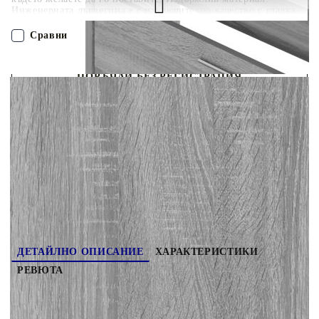
Инженерната дървесина е с изключително качество с гладка
повърхност и също така се отличава със здравина, стабилност
и устойчивост на влага.Достатъчно място за съхранение:
Сравни
Тази етажерка за обувки разполага с 3 чекмеджета,
осигуряващи достатъчно място, където да държите обувките
си подръка и добре подредени.Дизайн с падащо чекмедже:
ПОРЪЧАЙ БЕЗ РЕГИСТРАЦИЯ
Със своя дизайн с падащо чекмедже този шкаф за обувки се
отваря и затваря лесно. Забележка:Всеки продукт се доставя с
ръководство за сглобяване в кашона за лесно сглобяване.
Наш представител ще се свърже с Вас в рамките на работния ден!
Внимание:За да се предотврати преобръщане, този продукт
трябва да се използва с предоставената приставка за стена
342556
22.000
кг
Оцени продукта
ДЕТАЙЛНО ОПИСАНИЕ
ХАРАКТЕРИСТИКИ
РЕВЮТА
Този шкаф за обувки с модерен и стилен дизайн
е отлична мебел за организирано съхранение на