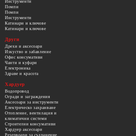
Инструменти
Помпи
Помпи
Инструменти
Катинари и ключове
Катинари и ключове
Други
Дрехи и аксесоари
Изкуство и забавление
Офис консумативи
Чанти и куфари
Електроника
Здраве и красота
Хардуер
Водопровод
Огради и заграждения
Аксесоари за инструменти
Електрическо захранване
Отопление, вентилация и
климатични системи
Строителни консумативи
Хардуер аксесоари
Резервоари за съхранение