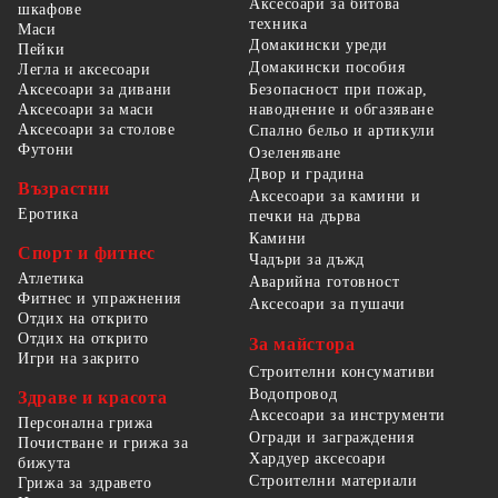
Аксесоари за битова
шкафове
техника
Маси
Домакински уреди
Пейки
Домакински пособия
Легла и аксесоари
Безопасност при пожар,
Аксесоари за дивани
наводнение и обгазяване
Аксесоари за маси
Аксесоари за столове
Спално бельо и артикули
Футони
Озеленяване
Двор и градина
Възрастни
Аксесоари за камини и
Еротика
печки на дърва
Камини
Спорт и фитнес
Чадъри за дъжд
Атлетика
Аварийна готовност
Фитнес и упражнения
Аксесоари за пушачи
Отдих на открито
Отдих на открито
За майстора
Игри на закрито
Строителни консумативи
Водопровод
Здраве и красота
Аксесоари за инструменти
Персонална грижа
Огради и заграждения
Почистване и грижа за
Хардуер аксесоари
бижута
Строителни материали
Грижа за здравето