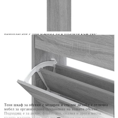
Добавете продукта в количката си с бутона "Добави в
количката" и при поръчка ще можете да изберете броя
вноски на кредита.
Когато плащате с NewPay, всъщност NewPay плаща
поръчката Ви вместо Вас. Вие я получавате и
разполагате с три начина да я платите към тях:
Отложено до 30 дни от момента на изпращане на
поръчката без оскъпяване. За покупки на стойност до
400 лв. / €204,52
Плащане на 4 вноски. Заплащате 20% от стойността на
поръчката си на момента с карта. Останалата сума се
разделя на 3 равни месечни вноски без оскъпяване. За
покупки на стойност до 1000 лв. / €511.31
Плащане на 6 вноски. Стойността на поръчката се
разпределя в 6 равни месечни вноски с оскъпяване. За
покупки на стойност до 2000 лв. / €1022.61
Този шкаф за обувки с модерен и стилен дизайн е отлична
мебел за организирано съхранение на вашите обувки.
Подходящ е за антре, фоайе, хол, спалня и други места,
където желаете да го поставите. Издържлив материал: