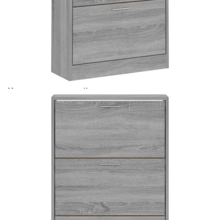
Време за доставка: 5 до 9 дни
Безплатна доставка до адрес при плащане по банков път
Цвят:
Сив сонома
Материал:
Инженерно дърво
Размери:
63 x 24 x 103 см (Ш x Д x В)
EAN code:
8720286945278
Размери на чекмеджето:
60 x 30,5 см (Ш x В)
Купи на изплащане
Credit calculator
Шкаф за обувки, сив сонома, 63x24x103 см,
инженерно дърво
Please select credit institution
Цена на продукта:
€121.00
Extraction of information from credit institutions
Предоставената таблица е с информационна цел.