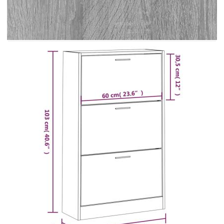
вашите обувки. Подходящ е за антре, фоайе, хол,
спалня и други места, където желаете да го
поставите. Издържлив материал: Инженерната
дървесина е с изключително качество с гладка
повърхност и също така се отличава със
здравина, стабилност и устойчивост на
влага.Достатъчно място за съхранение: Тази
етажерка за обувки разполага с 3 чекмеджета,
осигуряващи достатъчно място, където да
държите обувките си подръка и добре
подредени.Дизайн с падащо чекмедже: Със своя
дизайн с падащо чекмедже този шкаф за обувки
се отваря и затваря лесно. Забележка:Всеки
продукт се доставя с ръководство за сглобяване
в кашона за лесно сглобяване. Внимание:За да
се предотврати преобръщане, този продукт
трябва да се използва с предоставената
приставка за стена
Цвят: Сив сонома
Материал: Инженерно дърво
Размери: 63 x 24 x 103 см (Ш x Д x В)