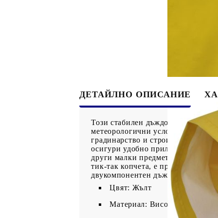
ДЕТАЙЛНО ОПИСАНИЕ
ХА
Този стабилен дъждобран в 2 част
метеорологични условия. Той е ид
градинарство и строителни работи
осигури удобно прилягане. Той ра
други малки предмети близо до ръ
тик-так копчета, е проектирано д
двукомпонентен дъждовен костюм 
Цвят: Жълт
Материал: Висококачествена