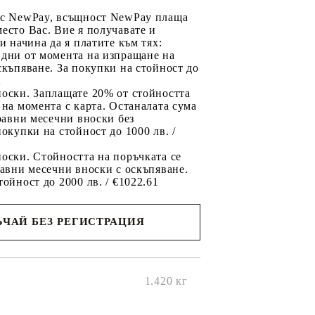
 с NewPay, всъщност NewPay плаща
есто Вас. Вие я получавате и
ри начина да я платите към тях:
 дни от момента на изпращане на
скъпяване. За покупки на стойност до
2
носки. Заплащате 20% от стойността
 на момента с карта. Останалата сума
 равни месечни вноски без
покупки на стойност до 1000 лв. /
оски. Стойността на поръчката се
равни месечни вноски с оскъпяване.
тойност до 2000 лв. / €1022.61
ЧАЙ БЕЗ РЕГИСТРАЦИЯ
ще се
ките на
1.420
кг