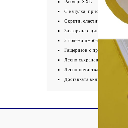
Размер: XXL
С качулка, пристягаща се с 
Скрити, еластични маншети 
Затваряне с цип, покрит с пл
2 големи джоба с капаци
Гащеризон с презрамки
Лесно съхранение
Лесно почистване
Доставката включва сако и ч