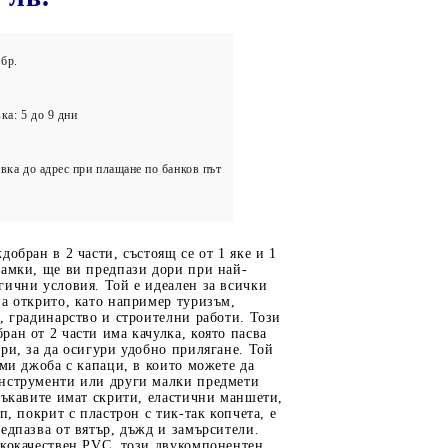
олейбол
бр.
ка: 5 до 9 дни
вка до адрес при плащане по банков път
добран в 2 части, състоящ се от 1 яке и 1
рамки, ще ви предпази дори при най-
ични условия. Той е идеален за всички
а открито, като например туризъм,
, градинарство и строителни работи. Този
ан от 2 части има качулка, която пасва
ри, за да осигури удобно прилягане. Той
еми джоба с капаци, в които можете да
нструменти или други малки предмети
Ръкавите имат скрити, еластични маншети,
п, покрит с пластрон с тик-так копчета, е
едпазва от вятър, дъжд и замърсители.
ококачествен PVC, този двукомпонентен