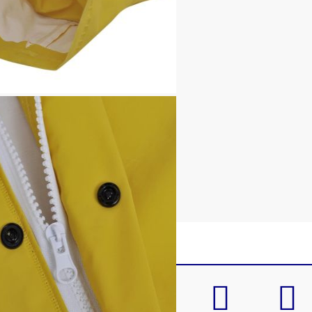
шнур
вътре в ръкавите
астрон с тик-так копчета
ифт панталон