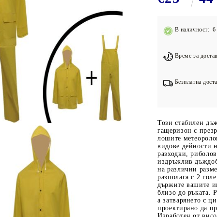
Подложки за фитнес уреди
В
Лостове за набиране
В наличност: 6 
Силови кули
Йога и пилатес
Време за достав
Безплатна доста
Този стабилен дъж
гащеризон с през
лошите метеоролог
видове дейности н
разходки, риболов
издръжлив дъждобр
на различни разме
разполага с 2 гол
държите вашите и
близо до ръката. 
а затварянето с ци
проектирано да пр
Изработен от вис