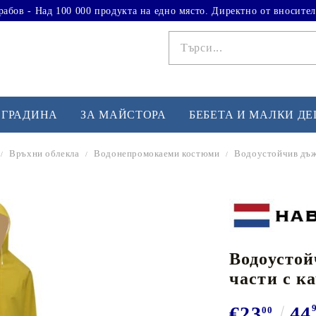
рабов - Над 100 000 продукта на едно място. Директно от вносител
 ГРАДИНА
ЗА МАЙСТОРА
БЕБЕТА И МАЛКИ Д
Връхни облекла
Водонепромокаеми костюми
Водоустойчив дъжд
ФИТНЕС УПРАЖНЕНИЯ
А
Вдигане на тежести
Б
Кардио
Бо
любимци
Водоустой
Йога и пилатес
Бе
части с к
Лежанки за упражнения
Хо
Тренажори за баланс
О
€23
44
00