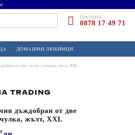
я!
Централа:
0878 17 49 71
ЕЦА
ДОМАШНИ ЛЮБИМЦИ
обран от две части с качулка, жълт, XXL
ТЛЕТИКА
аскетбол
кс и бойни изкуства
чив дъждобран от две
йзбол и софтбол
ачулка, жълт, XXL
кей и лакрос
сновно спортно оборудване
98
лв.