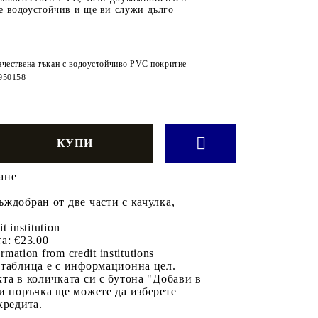
е водоустойчив и ще ви служи дълго
ачествена тъкан с водоустойчиво PVC покритие
950158
ане
ждобран от две части с качулка,
it institution
а:
€23.00
rmation from credit institutions
 таблица е с информационна цел.
та в количката си с бутона "Добави в
и поръчка ще можете да изберете
кредита.