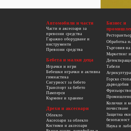
Автомобили и части
Бизнес и
Части и аксесоари за
промишле
превозни средства
Ресторантьо
Гаражно оборудване и
Обработка н
инструменти
Търговия на
Превозни средства
Маркетинг и
Бебета и малки деца
Детектиращи
Играчки и игри
Табели
Бебешки играчки и активна
Агрикултура
гимнастика
Горско стоп
Сигурност за бебето
дърводобив
Транспорт за бебето
Фризьорство
Памперси
Промишлено
Кърмене и хранене
Колички и к
Дрехи и аксесоари
почистване
Защитна еки
Облекло
безопасност
Аксесоари за облекло
Костюми и аксесоари
Наука и лаб
Ръчни чанти, портфейли и