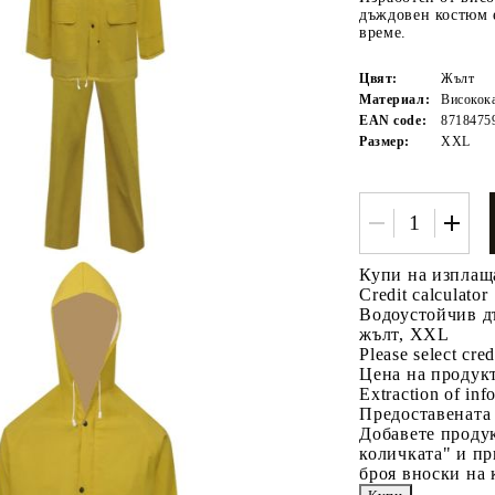
дъждовен костюм 
време.
Цвят:
Жълт
Материал:
Високок
EAN code:
8718475
Размер:
XXL
Tweet
одели
Купи на изплащ
Credit calculator
Водоустойчив дъ
жълт, XXL
Please select cred
Цена на продукт
Extraction of info
Предоставената
Добавете продук
количката" и пр
броя вноски на 