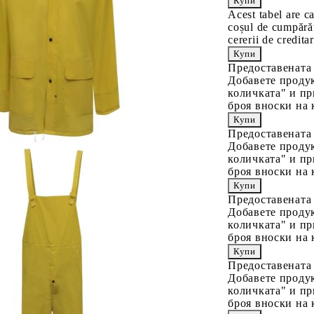
Acest tabel are c
coșul de cumpărăt
cererii de creditar
Предоставената
Добавете продук
количката" и пр
броя вноски на 
Предоставената
Добавете продук
количката" и пр
броя вноски на 
Предоставената
Добавете продук
количката" и пр
броя вноски на 
Предоставената
Добавете продук
количката" и пр
броя вноски на 