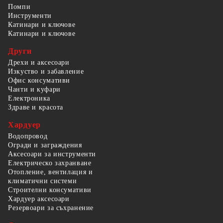
Помпи
Инструменти
Катинари и ключове
Катинари и ключове
Други
Дрехи и аксесоари
Изкуство и забавление
Офис консумативи
Чанти и куфари
Електроника
Здраве и красота
Хардуер
Водопровод
Огради и заграждения
Аксесоари за инструменти
Електрическо захранване
Отопление, вентилация и
климатични системи
Строителни консумативи
Хардуер аксесоари
Резервоари за съхранение