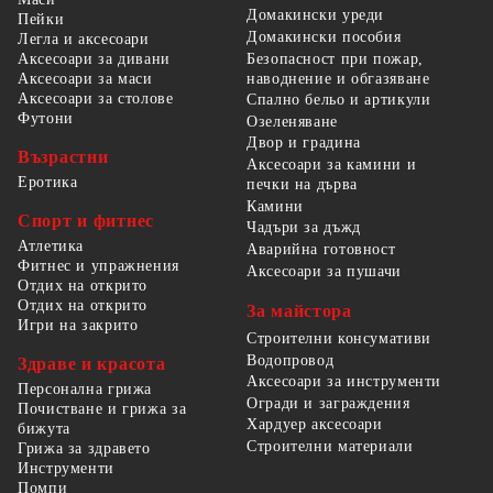
Домакински уреди
Пейки
Домакински пособия
Легла и аксесоари
Безопасност при пожар,
Аксесоари за дивани
наводнение и обгазяване
Аксесоари за маси
Аксесоари за столове
Спално бельо и артикули
Футони
Озеленяване
Двор и градина
Възрастни
Аксесоари за камини и
Еротика
печки на дърва
Камини
Спорт и фитнес
Чадъри за дъжд
Атлетика
Аварийна готовност
Фитнес и упражнения
Аксесоари за пушачи
Отдих на открито
Отдих на открито
За майстора
Игри на закрито
Строителни консумативи
Водопровод
Здраве и красота
Аксесоари за инструменти
Персонална грижа
Огради и заграждения
Почистване и грижа за
Хардуер аксесоари
бижута
Строителни материали
Грижа за здравето
Инструменти
Помпи