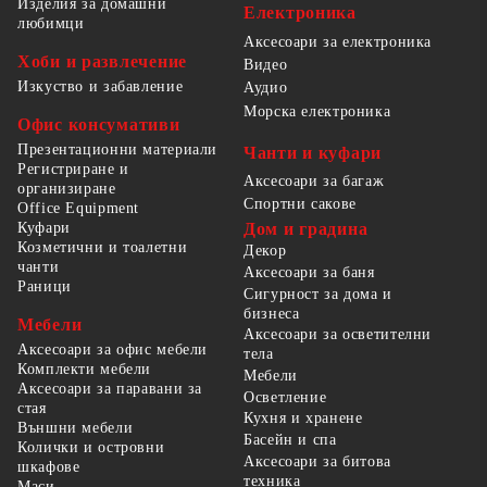
Изделия за домашни
Електроника
любимци
Аксесоари за електроника
Хоби и развлечение
Видео
Изкуство и забавление
Аудио
Морска електроника
Офис консумативи
Презентационни материали
Чанти и куфари
Регистриране и
Аксесоари за багаж
организиране
Спортни сакове
Office Equipment
Куфари
Дом и градина
Козметични и тоалетни
Декор
чанти
Аксесоари за баня
Раници
Сигурност за дома и
бизнеса
Мебели
Аксесоари за осветителни
Аксесоари за офис мебели
тела
Комплекти мебели
Мебели
Аксесоари за паравани за
Осветление
стая
Кухня и хранене
Външни мебели
Басейн и спа
Колички и островни
Аксесоари за битова
шкафове
техника
Маси