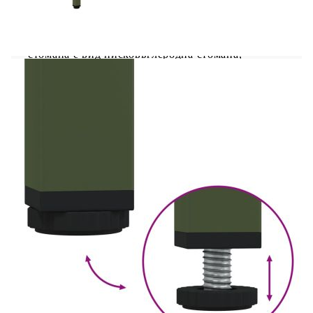
непреходно допълнение към вашата
всекидневна или спалня. Стабилен материал:
Рамката на ТВ поставката е изработена от
студеновалцувана стомана. Студеновалцуваната
стомана е вид нисковъглеродна стомана,
произведена по метода на "студено валцуване"
и обработена при близки до нормалните стайни
температури. Студеновалцуваната стомана има
по-гладка повърхност, по-голяма здравина и по-
висока точност.Достатъчно място за
съхранение: Шкафът с 2 отделения и 2
чекмеджета предоставя достатъчно място за
съхранение, където да държите различни ваши
вещи добре организирани и
леснодостъпни.Регулируеми винтови крачета:
Този ТВ сайдборд е снабден с четири
регулируеми винтови крачета за компенсиране
на неравни подове, осигурявайки стабилност и
баланс.Лесен за почистване: Металният шкаф се
почиства лесно с влажна кърпа и изисква по-
малко поддръжка.
Цвят: Маслиненозелено
Материал: Студеновалцувана стомана