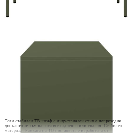
Предоставената таблица е с информационна цел.
Добавете продукта в количката си с бутона "Добави в
количката" и при поръчка ще можете да изберете броя
вноски на кредита.
Когато плащате с NewPay, всъщност NewPay плаща
поръчката Ви вместо Вас. Вие я получавате и
разполагате с три начина да я платите към тях:
Отложено до 30 дни от момента на изпращане на
поръчката без оскъпяване. За покупки на стойност до
400 лв. / €204,52
Плащане на 4 вноски. Заплащате 20% от стойността на
поръчката си на момента с карта. Останалата сума се
разделя на 3 равни месечни вноски без оскъпяване. За
покупки на стойност до 1000 лв. / €511.31
Плащане на 6 вноски. Стойността на поръчката се
разпределя в 6 равни месечни вноски с оскъпяване. За
покупки на стойност до 2000 лв. / €1022.61
Този стабилен ТВ шкаф с индустриален стил е непреходно
допълнение към вашата всекидневна или спалня. Стабилен
материал: Рамката на ТВ поставката е изработена от