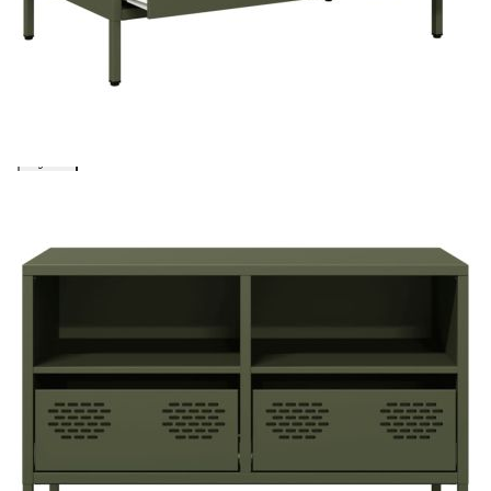
Добавете продукта в количката си с бутона "Добави в
количката" и при поръчка ще можете да изберете броя
вноски на кредита.
Acest tabel are caracter informativ. Adăugați produsul în
coșul de cumpărături unde veți putea selecta detaliile
cererii de creditare.
Предоставената таблица е с информационна цел.
Добавете продукта в количката си с бутона "Добави в
количката" и при поръчка ще можете да изберете броя
вноски на кредита.
Предоставената таблица е с информационна цел.
Добавете продукта в количката си с бутона "Добави в
количката" и при поръчка ще можете да изберете броя
вноски на кредита.
Предоставената таблица е с информационна цел.
Добавете продукта в количката си с бутона "Добави в
количката" и при поръчка ще можете да изберете броя
вноски на кредита.