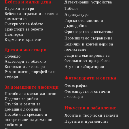
Бебета и малки деца
Детектиращи устройства
Табели
Играчки и игри
Бебешки играчки и активна
Агрикултура
гимнастика
Горско стопанство и
Сигурност за бебето
дърводобив
Транспорт за бебето
Фризьорство и козметика
Памперси
Промишлено съхранение
Кърмене и хранене
Колички и контейнери за
Дрехи и аксесоари
почистване
Защитна екипировка за
Облекло
безопасност при работа
Аксесоари за облекло
Костюми и аксесоари
Наука и лаборатории
Ръчни чанти, портфейли и
куфари
Фотоапарати и оптика
Фотография
За домашните любимци
Фотоапарати и оптични
Пособия за малки животни
аксесоари
Изделия за рибки
Стълби и рампи за
Изкуство и забавление
домашни любимци
Пособия за сресване и
Хобита и творчески занаяти
постригване на домашни
Партита и празненства
любимци