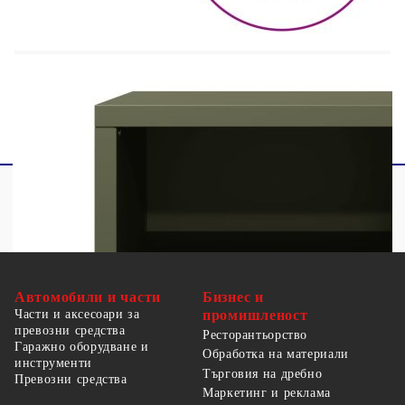
Размери: 68 x 39 x 43,5 см (Д x Ш x В)
С 2 отделения и 2 чекмеджета
Необходим е монтаж
Автомобили и части
Бизнес и
Части и аксесоари за
промишленост
превозни средства
Ресторантьорство
Гаражно оборудване и
Обработка на материали
инструменти
Търговия на дребно
Превозни средства
Маркетинг и реклама