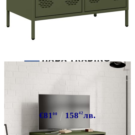
Tweet
Сподели
ТВ шкаф маслиненозелен
68x39x43,5 см студеновалцувана
стомана
€81
158
42
лв.
00
В наличност: 12 бр.