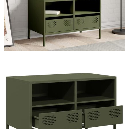
Време за доставка: 5 до 9 дни
Безплатна доставка до адрес при плащане по банков път
Цвят:
Маслиненозелено
Материал:
Студеновалцувана стомана
Размери:
68 x 39 x 43,5 см (Д x Ш x В)
EAN code:
8721102930775
Купи на изплащане
Credit calculator
ТВ шкаф маслиненозелен 68x39x43,5 см
студеновалцувана стомана
Please select credit institution
Цена на продукта:
€81.00
Extraction of information from credit institutions
Предоставената таблица е с информационна цел.