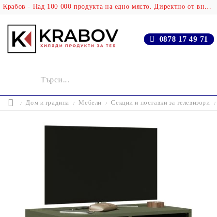
Крабов - Над 100 000 продукта на едно място. Директно от вносителя!
0878 17 49 71
Дом и градина
Мебели
Секции и поставки за телевизори