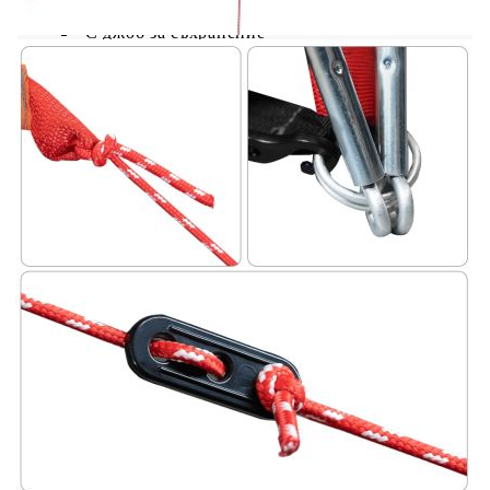
С джоб за съхранение
С разделени пердета за отделна стая
С подвижен комарник
Необходим е монтаж
Доставката съдържа:
1 х Палатка
1 x Палатка дъждобран
1 x Чанта за носене
Предупреждение Дръжте всички източници на
пламък и топлина далеч от плата на този
продукт. Продуктът не е подходящ за
атмосферни условия като силен вятър,
снеговалеж и екстремни метеорологични
условия.
GPSR