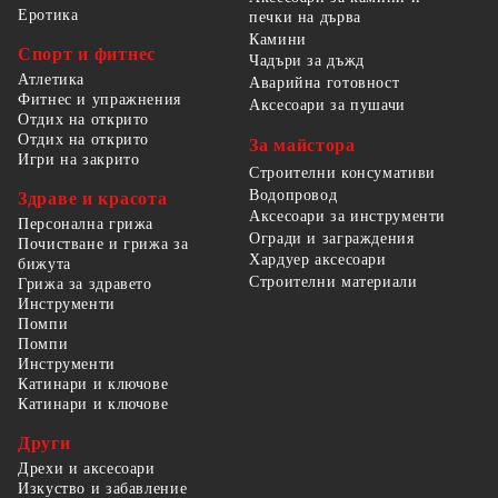
Еротика
печки на дърва
Камини
Спорт и фитнес
Чадъри за дъжд
Атлетика
Аварийна готовност
Фитнес и упражнения
Аксесоари за пушачи
Отдих на открито
Отдих на открито
За майстора
Игри на закрито
Строителни консумативи
Водопровод
Здраве и красота
Аксесоари за инструменти
Персонална грижа
Огради и заграждения
Почистване и грижа за
Хардуер аксесоари
бижута
Строителни материали
Грижа за здравето
Инструменти
Помпи
Помпи
Инструменти
Катинари и ключове
Катинари и ключове
Други
Дрехи и аксесоари
Изкуство и забавление