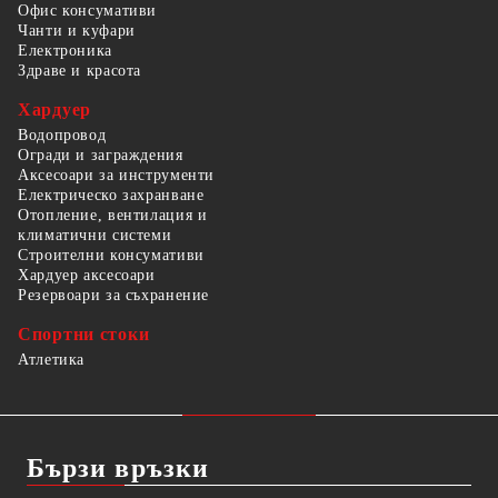
Офис консумативи
Чанти и куфари
Електроника
Здраве и красота
Хардуер
Водопровод
Огради и заграждения
Аксесоари за инструменти
Електрическо захранване
Отопление, вентилация и
климатични системи
Строителни консумативи
Хардуер аксесоари
Резервоари за съхранение
Спортни стоки
Атлетика
Бързи връзки