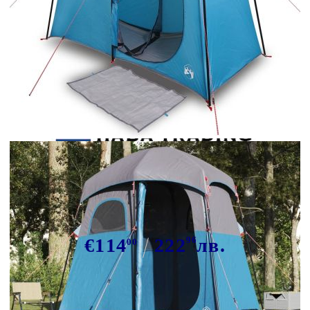
Tweet
Сподели
Палатка за душ, 2-местна, синя,
водоустойчива
€114
222
96
лв.
00
В наличност: 2 бр.