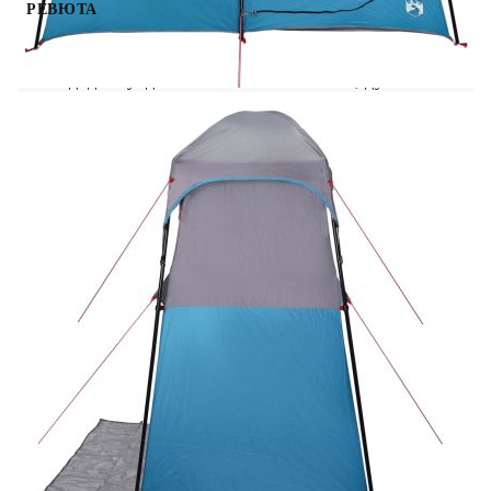
РЕВЮТА
Тази палатка за душ е отличен начин да
създадете уединено място за тоалетна, душ или
съблекалня в задния си двор или частна
градина. Водоотблъскваща: Тази
многофункционална палатка, изработена от
полиестер с PU покритие, помага за отвеждане
на вода и осигурява основен подслон от лек
бриз.Многофункционална палатка: Палатката
осигурява лично пространство за ползване на
тоалетна и бърз душ по време на употреба на
открито. Тя служи и като съблекалня за личен
стил, пробване на тоалети и подобни
цели.Сваляща се дъждобрана: Свалящата се
дъждобрана може да се прикрепи към горната
част на палатката за допълнително покритие и
уединение.Лесно сглобяване и разглобяване:
Сглобяването и разглобяването на палатката е
изключително лесно благодарение на
изключително гъвкавите и леки фибростъклени
пръти и удобната система за свързване с
щифтове и халки.Лека и преносима: Сгъваемият
и лек дизайн ви позволява лесно да опаковате