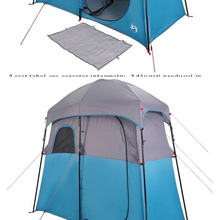
Please select credit institution
Цена на продукта:
€114.00
Extraction of information from credit institutions
Предоставената таблица е с информационна цел.
Добавете продукта в количката си с бутона "Добави в
количката" и при поръчка ще можете да изберете броя
вноски на кредита.
Acest tabel are caracter informativ. Adăugați produsul în
coșul de cumpărături unde veți putea selecta detaliile
cererii de creditare.
Предоставената таблица е с информационна цел.
Добавете продукта в количката си с бутона "Добави в
количката" и при поръчка ще можете да изберете броя
вноски на кредита.
Предоставената таблица е с информационна цел.
Добавете продукта в количката си с бутона "Добави в
количката" и при поръчка ще можете да изберете броя
вноски на кредита.
Предоставената таблица е с информационна цел.
Добавете продукта в количката си с бутона "Добави в