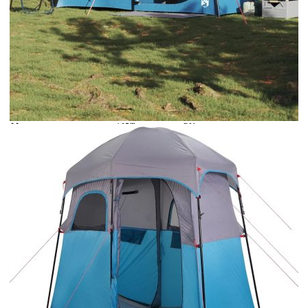
Време за доставка: 5 до 9 дни
Безплатна доставка до адрес при плащане по банков път
Цвят:
Син
Материал:
185T полиестер с PU покритие
Тегло:
7,6 кг
EAN code:
8721102657726
Общи размери:
256 x 136 x 225 см (Д x Ш x В)
Размери на опаковката:
58,5 x 21,5 x 21,5 см (Д x Ш x В)
Брой врати:
1
Тип палатка:
Душ шатра
Брой прозорци:
2
Брой стаи:
2
Купи на изплащане
Credit calculator
Палатка за душ, 2-местна, синя, водоустойчива