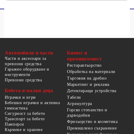
Автомобили и части
Бизнес и
Части и аксесоари за
промишленост
превозни средства
Ресторантьорство
Гаражно оборудване и
Обработка на материали
инструменти
Търговия на дребно
Превозни средства
Маркетинг и реклама
Бебета и малки деца
Детектиращи устройства
Табели
Играчки и игри
Бебешки играчки и активна
Агрикултура
гимнастика
Горско стопанство и
Сигурност за бебето
дърводобив
Транспорт за бебето
Фризьорство и козметика
Памперси
Промишлено съхранение
Кърмене и хранене