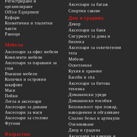
Регистриране и
Аксесоари за багаж
организиране
Спортни сакове
Office Equipment
Куфари
Дом и градина
Козметични и тоалетни
Декор
чанти
Аксесоари за баня
Раници
Сигурност за дома и
бизнеса
Мебели
Аксесоари за осветителни
Аксесоари за офис мебели
тела
Комплекти мебели
Мебели
Аксесоари за паравани за
Осветление
стая
Кухня и хранене
Външни мебели
Басейн и спа
Колички и островни
Аксесоари за битова
шкафове
техника
Маси
Домакински уреди
Пейки
Домакински пособия
Легла и аксесоари
Безопасност при пожар,
Аксесоари за дивани
наводнение и обгазяване
Аксесоари за маси
Аксесоари за столове
Спално бельо и артикули
Футони
Озеленяване
Двор и градина
Възрастни
Аксесоари за камини и