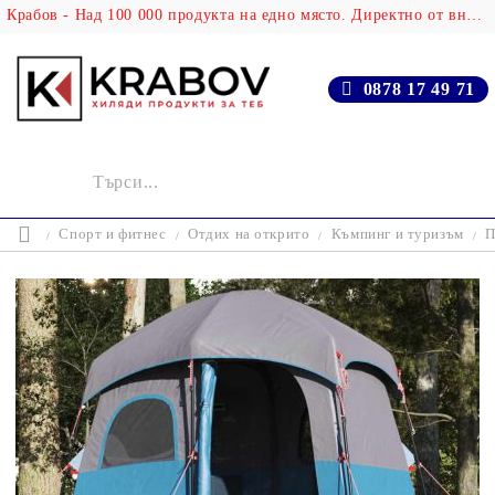
Крабов - Над 100 000 продукта на едно място. Директно от вносителя!
0878 17 49 71
Спорт и фитнес
Отдих на открито
Къмпинг и туризъм
П