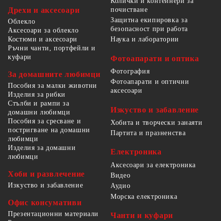
Колички и контейнери за
Дрехи и аксесоари
почистване
Защитна екипировка за
Облекло
безопасност при работа
Аксесоари за облекло
Костюми и аксесоари
Наука и лаборатории
Ръчни чанти, портфейли и
куфари
Фотоапарати и оптика
Фотография
За домашните любимци
Фотоапарати и оптични
Пособия за малки животни
аксесоари
Изделия за рибки
Стълби и рампи за
Изкуство и забавление
домашни любимци
Пособия за сресване и
Хобита и творчески занаяти
постригване на домашни
Партита и празненства
любимци
Изделия за домашни
Електроника
любимци
Аксесоари за електроника
Хоби и развлечение
Видео
Изкуство и забавление
Аудио
Морска електроника
Офис консумативи
Презентационни материали
Чанти и куфари