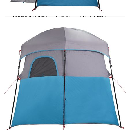
палатката и да я съхранявате в включената
чанта за носене за лесно транспортиране.
Предупреждение:Дръжте всички източници на
пламък и топлина далеч от тъканта на този
продукт.
Цвят: Син
Материал: 185T полиестер с PU покритие
Общи размери: 256 x 136 x 225 см (Д x Ш x
В)
Размери на опаковката: 58,5 x 21,5 x 21,5
см (Д x Ш x В)
Тегло: 7,6 кг
Тип палатка: Душ шатра
Брой стаи: 2
Брой врати: 1
Брой прозорци: 2
С достъп с цип