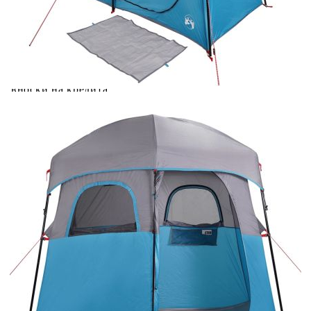
количката" и при поръчка ще можете да изберете броя
вноски на кредита.
Предоставената таблица е с информационна цел.
Добавете продукта в количката си с бутона "Добави в
количката" и при поръчка ще можете да изберете броя
вноски на кредита.
Когато плащате с NewPay, всъщност NewPay плаща
поръчката Ви вместо Вас. Вие я получавате и
разполагате с три начина да я платите към тях:
Отложено до 30 дни от момента на изпращане на
поръчката без оскъпяване. За покупки на стойност до
400 лв. / €204,52
Плащане на 4 вноски. Заплащате 20% от стойността на
поръчката си на момента с карта. Останалата сума се
разделя на 3 равни месечни вноски без оскъпяване. За
покупки на стойност до 1000 лв. / €511.31
Плащане на 6 вноски. Стойността на поръчката се
разпределя в 6 равни месечни вноски с оскъпяване. За
покупки на стойност до 2000 лв. / €1022.61