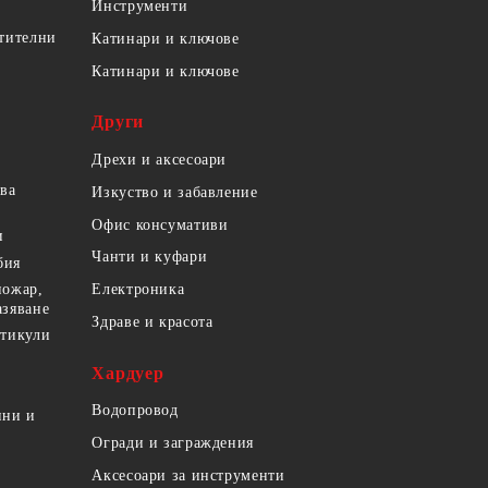
Инструменти
етителни
Катинари и ключове
Катинари и ключове
Други
Дрехи и аксесоари
ова
Изкуство и забавление
Офис консумативи
и
Чанти и куфари
бия
пожар,
Електроника
азяване
Здраве и красота
ртикули
Хардуер
Водопровод
ини и
Огради и заграждения
Аксесоари за инструменти