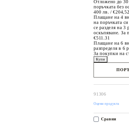
Отложено до 30
поръчката без о
400 лв. / €204,5
Плащане на 4 в
на поръчката си
се разделя на 3
оскъпяване. За 
€511.31
Плащане на 6 вн
разпределя в 6 
За покупки на с
ПОРЪ
Наш представител 
свърже с Вас в рам
работния ден!
91306
Оцени продукта
Сравни