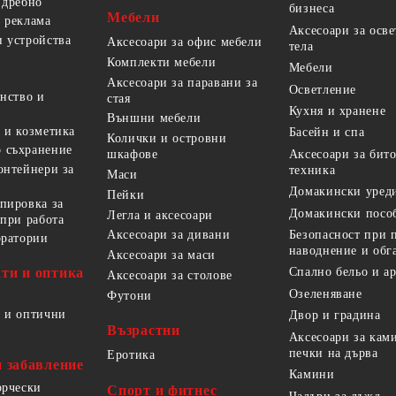
 дребно
бизнеса
Мебели
 реклама
Аксесоари за осв
 устройства
Аксесоари за офис мебели
тела
Комплекти мебели
Мебели
Аксесоари за паравани за
Осветление
анство и
стая
Кухня и хранене
Външни мебели
 и козметика
Басейн и спа
Колички и островни
 съхранение
Аксесоари за бит
шкафове
онтейнери за
техника
Маси
Домакински уред
Пейки
пировка за
Домакински посо
Легла и аксесоари
 при работа
Безопасност при 
Аксесоари за дивани
оратории
наводнение и обг
Аксесоари за маси
ти и оптика
Спално бельо и а
Аксесоари за столове
Озеленяване
Футони
 и оптични
Двор и градина
Възрастни
Аксесоари за кам
печки на дърва
Еротика
и забавление
Камини
орчески
Спорт и фитнес