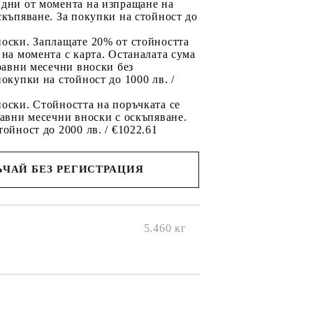
 дни от момента на изпращане на
скъпяване. За покупки на стойност до
2
носки. Заплащате 20% от стойността
 на момента с карта. Останалата сума
 равни месечни вноски без
покупки на стойност до 1000 лв. /
оски. Стойността на поръчката се
равни месечни вноски с оскъпяване.
тойност до 2000 лв. / €1022.61
ЧАЙ БЕЗ РЕГИСТРАЦИЯ
ще се
ките на
5.460
кг