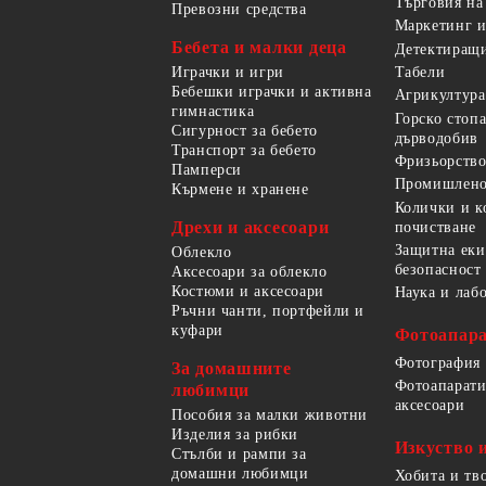
Търговия на
Превозни средства
Маркетинг и
Бебета и малки деца
Детектиращи
Играчки и игри
Табели
Бебешки играчки и активна
Агрикултура
гимнастика
Горско стоп
Сигурност за бебето
дърводобив
Транспорт за бебето
Фризьорство
Памперси
Промишлено
Кърмене и хранене
Колички и к
Дрехи и аксесоари
почистване
Защитна еки
Облекло
безопасност
Аксесоари за облекло
Костюми и аксесоари
Наука и лаб
Ръчни чанти, портфейли и
куфари
Фотоапара
Фотография
За домашните
Фотоапарати
любимци
аксесоари
Пособия за малки животни
Изделия за рибки
Изкуство 
Стълби и рампи за
домашни любимци
Хобита и тв