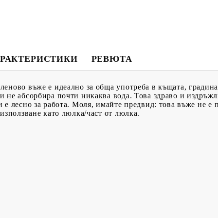
РАКТЕРИСТИКИ
РЕВЮТА
еново въже е идеално за обща употреба в къщата, градина
 не абсорбира почти никаква вода. Това здраво и издръжл
е лесно за работа. Моля, имайте предвид: това въже не е п
 използване като люлка/част от люлка.