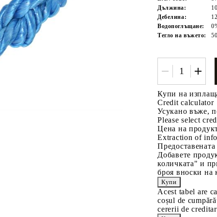
Дължина:
1
Дебелина:
1
Водопоглъщане:
0
Тегло на въжето:
50
Tweet
одели
Купи на изплащ
Credit calculator
Усукано въже, п
Please select cred
Цена на продукт
Extraction of info
Предоставената
Добавете продук
количката" и пр
броя вноски на 
Acest tabel are c
coșul de cumpărăt
cererii de creditar