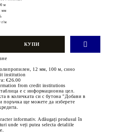
00 м
2 мм
%
 г/м
ане
олипропилен, 12 мм, 100 м, сино
it institution
а:
€26.00
rmation from credit institutions
 таблица е с информационна цел.
та в количката си с бутона "Добави в
и поръчка ще можете да изберете
кредита.
aracter informativ. Adăugați produsul în
uri unde veți putea selecta detaliile
e.