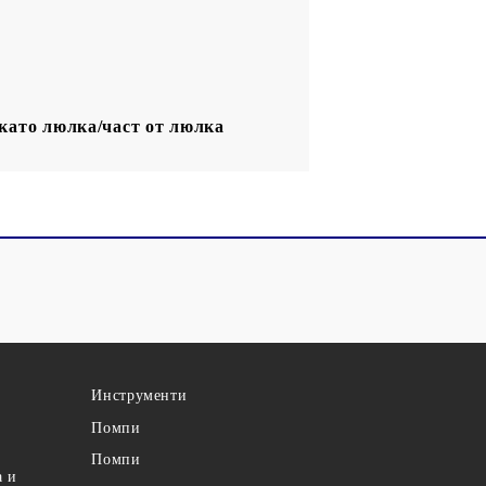
 като люлка/част от люлка
Инструменти
Помпи
Помпи
а и