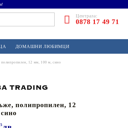
я!
Централа:
0878 17 49 71
ЕЦА
ДОМАШНИ ЛЮБИМЦИ
 полипропилен, 12 мм, 100 м, сино
ТЛЕТИКА
аскетбол
кс и бойни изкуства
ъже, полипропилен, 12
йзбол и софтбол
 сино
кей и лакрос
сновно спортно оборудване
85
лв.