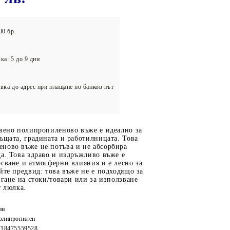
олейбол
00 бр.
ка: 5 до 9 дни
вка до адрес при плащане по банков път
твено полипропиленово въже е идеално за
ъщата, градината и работилницата. Това
ново въже не потъва и не абсорбира
а. Това здраво и издръжливо въже е
сване и атмосферни влияния и е лесно за
йте предвид: това въже не е подходящо за
игане на стоки/товари или за използване
т люлка.
ин
олипропилен
718475559528