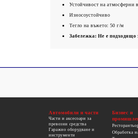
Устойчивост на атмосферни 
Износоустойчиво
Тегло на въжето: 50 г/м
Забележка: Не е подходящо 
Автомобили и части
Бизнес и
Части и аксесоари за
промишле
превозни средства
Ресторантьо
Гаражно оборудване и
Обработка н
инструменти