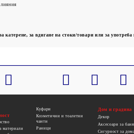
влияния
за катерене, за вдигане на стоки/товари или за употреба
Куфари
Дом и градина
ност
Козметични и тоалетни
Декор
чанти
рство
Аксесоари за баня
Раници
а материали
Сигурност за дом