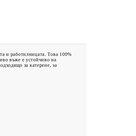
та и работилницата. Това 100%
иво въже е устойчиво на
одходящо за катерене, за