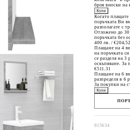
броя вноски на 
Когато плащате
поръчката Ви вм
разполагате с т
Отложено до 30
поръчката без о
400 лв. / €204,5
Плащане на 4 в
на поръчката си
се разделя на 3
оскъпяване. За 
€511.31
Плащане на 6 вн
разпределя в 6 
За покупки на с
ПОРЪ
Наш представител 
свърже с Вас в рам
работния ден!
815634