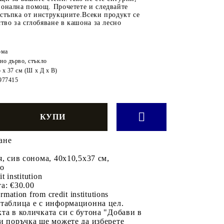
ионална помощ. Прочетете и следвайте
стъпка от инструкциите.Всеки продукт се
ство за сглобяване в кашона за лесно
ома
но дърво, стъкло
5 x 37 см (Ш x Д x В)
977415
ане
я, сив сонома, 40x10,5x37 см,
во
it institution
а:
€30.00
rmation from credit institutions
 таблица е с информационна цел.
та в количката си с бутона "Добави в
и поръчка ще можете да изберете