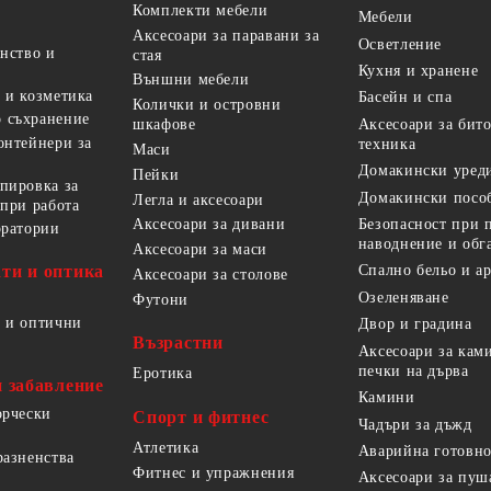
Комплекти мебели
Мебели
Аксесоари за паравани за
Осветление
анство и
стая
Кухня и хранене
Външни мебели
 и козметика
Басейн и спа
Колички и островни
 съхранение
Аксесоари за бит
шкафове
онтейнери за
техника
Маси
Домакински уред
Пейки
пировка за
Домакински посо
Легла и аксесоари
 при работа
Безопасност при 
Аксесоари за дивани
оратории
наводнение и обг
Аксесоари за маси
ти и оптика
Спално бельо и а
Аксесоари за столове
Озеленяване
Футони
 и оптични
Двор и градина
Възрастни
Аксесоари за кам
печки на дърва
Еротика
и забавление
Камини
орчески
Спорт и фитнес
Чадъри за дъжд
Атлетика
Аварийна готовно
разненства
Фитнес и упражнения
Аксесоари за пуш