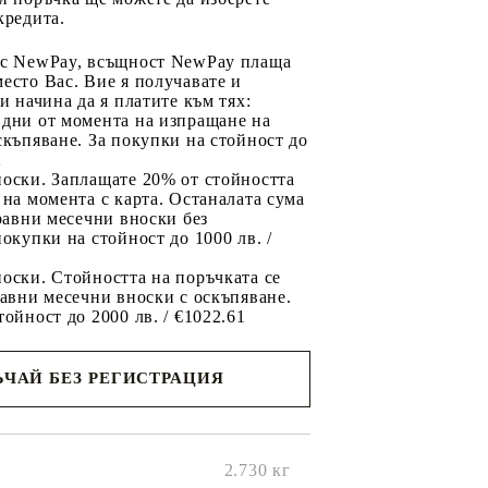
кредита.
 с NewPay, всъщност NewPay плаща
есто Вас. Вие я получавате и
ри начина да я платите към тях:
 дни от момента на изпращане на
скъпяване. За покупки на стойност до
2
носки. Заплащате 20% от стойността
 на момента с карта. Останалата сума
 равни месечни вноски без
покупки на стойност до 1000 лв. /
оски. Стойността на поръчката се
равни месечни вноски с оскъпяване.
тойност до 2000 лв. / €1022.61
ЧАЙ БЕЗ РЕГИСТРАЦИЯ
ще се
ките на
2.730
кг