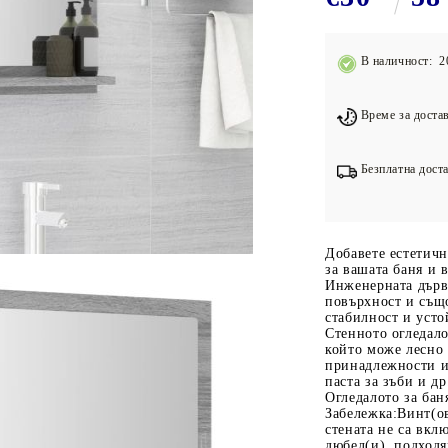
Подложки за фитнес уреди
В
Лостове за набиране
В наличност: 2
Силови кули
Йога и пилатес
Време за достав
Безплатна доста
Добавете естетичн
за вашата баня и 
Инженерната дърве
повърхност и също
стабилност и усто
Стенното огледало
който може лесно 
принадлежности и 
паста за зъби и д
Огледалото за бан
Забележка:Винт(ов
стената не са вкл
дюбел(и), подходя