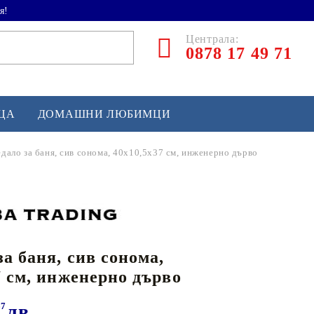
я!
Централа:
0878 17 49 71
ЕЦА
ДОМАШНИ ЛЮБИМЦИ
едало за баня, сив сонома, 40x10,5x37 см, инженерно дърво
ТЛЕТИКА
аскетбол
кс и бойни изкуства
за баня, сив сонома,
йзбол и софтбол
7 см, инженерно дърво
кей и лакрос
сновно спортно оборудване
67
лв.