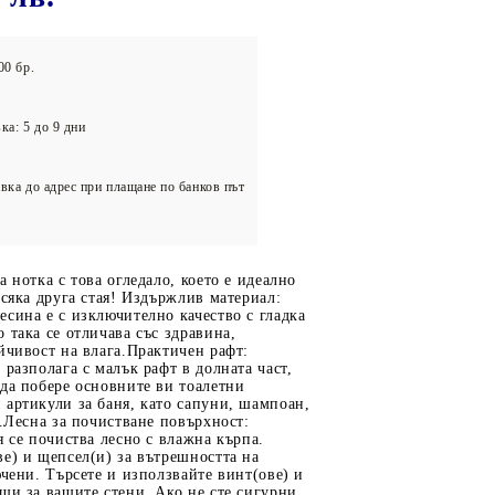
олейбол
00 бр.
ка: 5 до 9 дни
вка до адрес при плащане по банков път
а нотка с това огледало, което е идеално
всяка друга стая! Издържлив материал:
сина е с изключително качество с гладка
 така се отличава със здравина,
йчивост на влага.Практичен рафт:
 разполага с малък рафт в долната част,
да побере основните ви тоалетни
артикули за баня, като сапуни, шампоан,
р.Лесна за почистване повърхност:
я се почиства лесно с влажна кърпа.
е) и щепсел(и) за вътрешността на
ючени. Търсете и използвайте винт(ове) и
щи за вашите стени. Ако не сте сигурни,