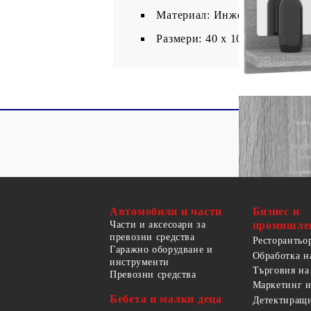
Материал: Инженерно дърво,
Размери: 40 x 10,5 x 37 см (Ш
Автомобили и части
Бизнес и
Части и аксесоари за
промишле
превозни средства
Ресторантьо
Гаражно оборудване и
Обработка н
инструменти
Търговия на
Превозни средства
Маркетинг и
Бебета и малки деца
Детектиращи