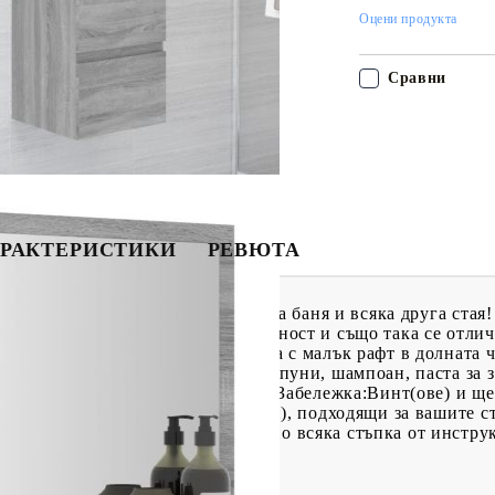
Оцени продукта
Сравни
РАКТЕРИСТИКИ
РЕВЮТА
гледало, което е идеално за вашата баня и всяка друга ста
ително качество с гладка повърхност и също така се отлич
афт: Стенното огледало разполага с малък рафт в долната ч
ости и артикули за баня, като сапуни, шампоан, паста за з
е почиства лесно с влажна кърпа. Забележка:Винт(ове) и ще
 използвайте винт(ове) и дюбел(и), подходящи за вашите с
рочетете и следвайте внимателно всяка стъпка от инструк
а за лесно сглобяване.