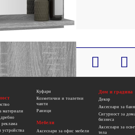
 стъкло
 x Д x В)
Куфари
Дом и градина
ност
Козметични и тоалетни
Декор
чанти
рство
Аксесоари за баня
Раници
а материали
Сигурност за дом
 дребно
бизнеса
Мебели
 реклама
Аксесоари за осв
 устройства
Аксесоари за офис мебели
тела