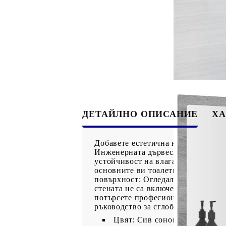
ДЕТАЙЛНО ОПИСАНИЕ
ХА
Добавете естетична нотка с това о
Инженерната дървесина е с изключ
устойчивост на влага.Практичен р
основните ви тоалетни принадлежн
повърхност: Огледалото за баня с
стената не са включени. Търсете и
потърсете професионална помощ. П
ръководство за сглобяване в кашон
Цвят: Сив сонома