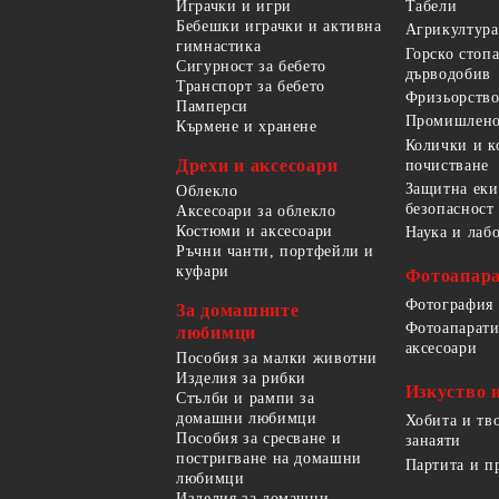
Играчки и игри
Табели
Бебешки играчки и активна
Агрикултура
гимнастика
Горско стоп
Сигурност за бебето
дърводобив
Транспорт за бебето
Фризьорство
Памперси
Промишлено
Кърмене и хранене
Колички и к
Дрехи и аксесоари
почистване
Защитна еки
Облекло
безопасност
Аксесоари за облекло
Костюми и аксесоари
Наука и лаб
Ръчни чанти, портфейли и
куфари
Фотоапара
Фотография
За домашните
Фотоапарати
любимци
аксесоари
Пособия за малки животни
Изделия за рибки
Изкуство 
Стълби и рампи за
домашни любимци
Хобита и тв
Пособия за сресване и
занаяти
постригване на домашни
Партита и п
любимци
Изделия за домашни