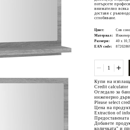
потърсете профес
внимателно всяка 
доставя с ръковод
сглобяване.
Цвят:
Сив сон
Материал:
Инженер
Размери:
40 x 10,
EAN code:
8720286
Tweet
одели
Купи на изплащ
Credit calculator
Огледало за бан
инженерно дър
Please select cred
Цена на продукт
Extraction of info
Предоставената
Добавете продук
количката" и пр