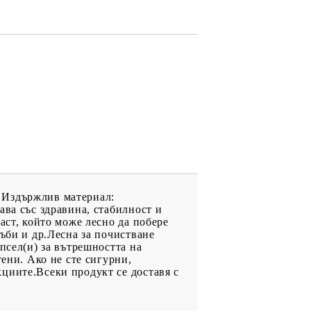
я! Издържлив материал:
ава със здравина, стабилност и
аст, който може лесно да побере
ъби и др.Лесна за почистване
псел(и) за вътрешността на
тени. Ако не сте сигурни,
циите.Всеки продукт се доставя с