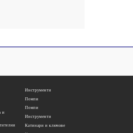
Инструменти
Помпи
Помпи
а и
Инструменти
етителни
Катинари и ключове