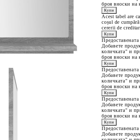
броя вноски на 
Acest tabel are c
coșul de cumpărăt
cererii de creditar
Предоставената
Добавете продук
количката" и пр
броя вноски на 
Предоставената
Добавете продук
количката" и пр
броя вноски на 
Предоставената
Добавете продук
количката" и пр
броя вноски на 
Предоставената
Добавете продук
количката" и пр