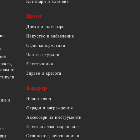
Катинари и ключове
Други
Дрехи и аксесоари
ова
Изкуство и забавление
Офис консумативи
и
Чанти и куфари
бия
пожар,
Електроника
азяване
Здраве и красота
ртикули
Хардуер
Водопровод
ини и
Огради и заграждения
Аксесоари за инструменти
Електрическо захранване
ст
Отопление, вентилация и
ачи