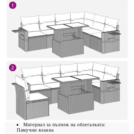
Височина на седалката от земята (без
възглавницата): 37 см
Височина на подлакътника от земята: 55 см
Маса:
Цвят: Бежов
Материал: PE ратан, прахово боядисана
стомана, закалено стъкло
Размери: 100 x 55 x 44/73 см (Д x Ш x В)
Възглавница:
Цвят: Светлосив
Материал на покритието: Плат (100%
полиестер)
Материал за пълнеж на възглавницата за
сядане: Дунапрен
Материал за пълнеж на облегалката:
Памучни влакна