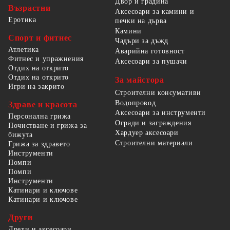
Двор и градина
Възрастни
Аксесоари за камини и
Еротика
печки на дърва
Камини
Спорт и фитнес
Чадъри за дъжд
Атлетика
Аварийна готовност
Фитнес и упражнения
Аксесоари за пушачи
Отдих на открито
Отдих на открито
За майстора
Игри на закрито
Строителни консумативи
Водопровод
Здраве и красота
Аксесоари за инструменти
Персонална грижа
Огради и заграждения
Почистване и грижа за
Хардуер аксесоари
бижута
Строителни материали
Грижа за здравето
Инструменти
Помпи
Помпи
Инструменти
Катинари и ключове
Катинари и ключове
Други
Дрехи и аксесоари