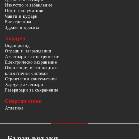
Изкуство и забавление
Офис консумативи
Чанти и куфари
Електроника
Здраве и красота
Хардуер
Водопровод
Огради и заграждения
Аксесоари за инструменти
Електрическо захранване
Отопление, вентилация и
климатични системи
Строителни консумативи
Хардуер аксесоари
Резервоари за съхранение
Спортни стоки
Атлетика
Бързи връзки