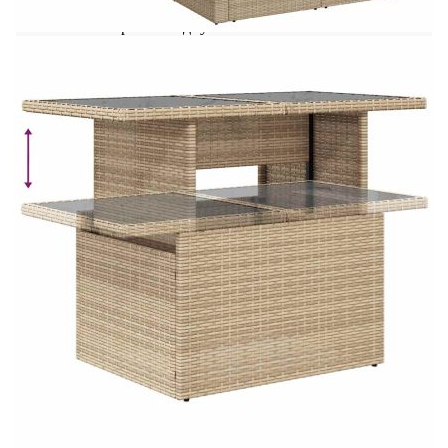
ги защитите с водоустойчиво покривало.
Размери на водоустойчивата чанта: 55 x 53
x 34 см (Д x Ш x В)
Максимален капацитет на теглото (на
седалка): 110 кг
UV устойчив
Пластмасови регулируеми крачета
Необходим е монтаж
Централна седалка:
Цвят: Бежов
Материал: PE ратан, прахово боядисана
стомана
Размери: 55 x 62 x 69 см (Ш x Д x В)
Размери на седалката: 55 x 55 cм (Ш x Д)
Височина на седалката от земята (без
възглавницата): 37 см