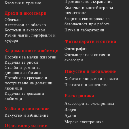
Промишлено съхранение
Кърмене и хранене
Колички и контейнери за
Дрехи и аксесоари
почистване
Защитна екипировка за
Облекло
безопасност при работа
Аксесоари за облекло
Костюми и аксесоари
Наука и лаборатории
Ръчни чанти, портфейли и
куфари
Фотоапарати и оптика
Фотография
За домашните любимци
Фотоапарати и оптични
Пособия за малки животни
аксесоари
Изделия за рибки
Стълби и рампи за
Изкуство и забавление
домашни любимци
Пособия за сресване и
Хобита и творчески занаяти
постригване на домашни
Партита и празненства
любимци
Изделия за домашни
Електроника
любимци
Аксесоари за електроника
Хоби и развлечение
Видео
Изкуство и забавление
Аудио
Морска електроника
Офис консумативи