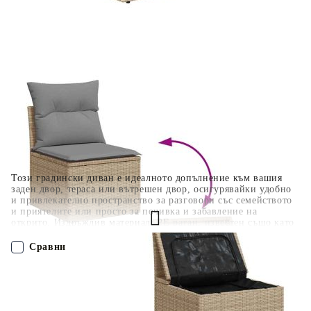
Отложено до 30 дни от момента на изпращане на
поръчката без оскъпяване. За покупки на стойност до
400 лв. / €204,52
Плащане на 4 вноски. Заплащате 20% от стойността на
поръчката си на момента с карта. Останалата сума се
разделя на 3 равни месечни вноски без оскъпяване. За
покупки на стойност до 1000 лв. / €511.31
Плащане на 6 вноски. Стойността на поръчката се
разпределя в 6 равни месечни вноски с оскъпяване. За
покупки на стойност до 2000 лв. / €1022.61
Този градински диван е идеалното допълнение към вашия
заден двор, тераса или вътрешен двор, осигурявайки удобно
и привлекателно пространство за разговори със семейството
и приятелите или просто за почивка и забавление на
открито. Издръжлив материал: PE ратан, известен също като
полиратан, е здрав синтетичен материал с малко необходима
поддръжка, който прилича на естествен ратан. Той е лек,
Сравни
лесен за почистване и често се използва за външни мебели
поради своята издръжливост и устойчивост на атмосферни
влияния.Функция за съхранение с водоустойчива чанта:
ПОРЪЧАЙ БЕЗ РЕГИСТРАЦИЯ
Всяка градинска седалка разполага с място за съхранение под
седалката, допълнено с водоустойчива чанта за съхранение на