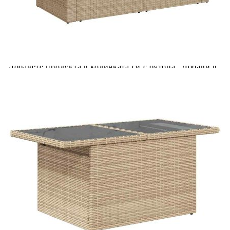
Предоставената таблица е с информационна цел.
Добавете продукта в количката си с бутона "Добави в
количката" и при поръчка ще можете да изберете броя
вноски на кредита.
Предоставената таблица е с информационна цел.
Добавете продукта в количката си с бутона "Добави в
количката" и при поръчка ще можете да изберете броя
вноски на кредита.
Предоставената таблица е с информационна цел.
Добавете продукта в количката си с бутона "Добави в
количката" и при поръчка ще можете да изберете броя
вноски на кредита.
Предоставената таблица е с информационна цел.
Добавете продукта в количката си с бутона "Добави в
количката" и при поръчка ще можете да изберете броя
вноски на кредита.
Когато плащате с NewPay, всъщност NewPay плаща
поръчката Ви вместо Вас. Вие я получавате и
разполагате с три начина да я платите към тях: