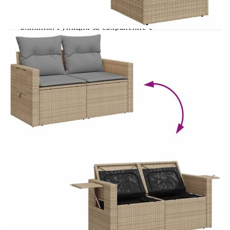
използва за външни мебели поради своята
издръжливост и устойчивост на атмосферни
влияния.Функция за съхранение с
водоустойчива чанта: Всяка градинска седалка
разполага с място за съхранение под седалката,
допълнено с водоустойчива чанта за съхранение
на възглавници, играчки и други предмети.
Вътрешната чанта има горен капак и може да
бъде здраво закрепена към седалката със
закопчалки за допълнителна
стабилност.Регулируем плот: Плотът може да се
повдигне, за да направи масата по-висока, което
трансформира външната маса от маса за кафе в
маса за хранене. Идеална е за гости или за
хранене навън.Калъф, който може да се сваля и
може да се пере: Тези възглавници за седалки
имат подвижни калъфи за лесно пране и
поддръжка.Здрава и стабилна рамка: Прахово
боядисаната стоманена рамка е здрава,
стабилна, издръжлива и устойчива на корозия и
неблагоприятни атмосферни условия, което
гарантира дълготрайна експлоатация. Добре е
да се знае:За да сте сигурни, че вашите външни
мебели ще останат красиви, ви препоръчваме да