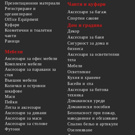
Презентационни материали
Чанти и куфари
Регистриране и
Аксесоари за багаж
организиране
Спортни сакове
Office Equipment
Куфари
Дом и градина
Козметични и тоалетни
Декор
чанти
Аксесоари за баня
Раници
Сигурност за дома и
бизнеса
Мебели
Аксесоари за осветителни
Аксесоари за офис мебели
тела
Комплекти мебели
Мебели
Аксесоари за паравани за
Осветление
стая
Кухня и хранене
Външни мебели
Басейн и спа
Колички и островни
Аксесоари за битова
шкафове
техника
Маси
Домакински уреди
Пейки
Домакински пособия
Легла и аксесоари
Безопасност при пожар,
Аксесоари за дивани
наводнение и обгазяване
Аксесоари за маси
Аксесоари за столове
Спално бельо и артикули
Футони
Озеленяване