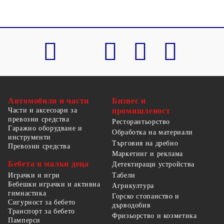
Автомобили и части
Бизнес и
Части и аксесоари за
промишленост
превозни средства
Ресторантьорство
Гаражно оборудване и
Обработка на материали
инструменти
Търговия на дребно
Превозни средства
Маркетинг и реклама
Бебета и малки деца
Детектиращи устройства
Табели
Играчки и игри
Бебешки играчки и активна
Агрикултура
гимнастика
Горско стопанство и
Сигурност за бебето
дърводобив
Транспорт за бебето
Фризьорство и козметика
Памперси