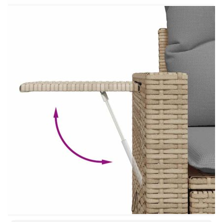
Ъглова седалка:
Цвят: Бежов
Материал: PE ратан, прахово боядисана
стомана
Размери: 62 x 62 x 69 см (Ш x Д x В)
Размери на седалката: 55 x 55 cм (Ш x Д)
Височина на седалката от земята (без
възглавницата): 37 см
Модул с подлакътници:
Цвят: Бежов
Материал: PE ратан, прахово боядисана
стомана
Размери: 62 x 62 x 69 см (Ш x Д x В)
Размери на седалката: 55 x 55 cм (Ш x Д)