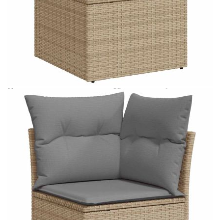
Време за доставка: 5 до 9 дни
Безплатна доставка до адрес при плащане по банков път
Цвят:
Светлосив
Материал:
PE ратан, прахово боядисана
стомана, закалено стъкло
Размери:
100 x 55 x 44/73 см (Д x Ш x В)
EAN code:
8721158739261
Височина на подлакътника от
55 см
земята:
Размери на седалката:
55 x 55 cм (Ш x Д)
Размери на възглавницата за
55 x 45 x 13 см (Д х Ш x Деб)
облягане:
Размери на възглавницата на
55 x 55 x 3 см (Ш x Д x Деб)
седалката:
Материал на покритието:
Плат (100% полиестер)
Височина на седалката от земята
37 см
(без възглавницата):
Материал за пълнеж на
Дунапрен
възглавницата за сядане: