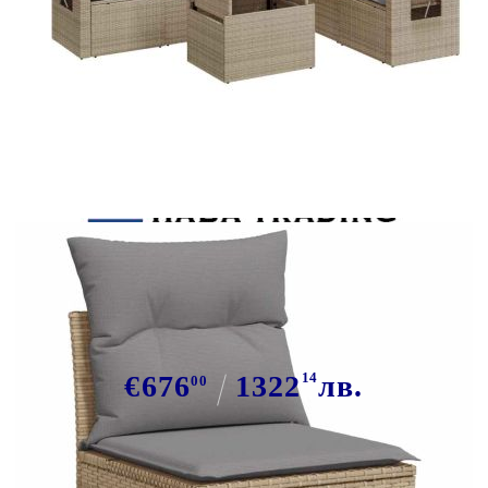
Tweet
Сподели
Градински диван с възглавници, 7
части, бежов полиратан
€676
1322
14
лв.
00
В наличност: 89 бр.