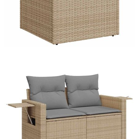
Материал за пълнеж на
Памучни влакна
облегалката:
Максимален капацитет на теглото
110 кг
(на седалка):
Размери на водоустойчивата
55 x 53 x 34 см (Д x Ш x В)
чанта:
Купи на изплащане
Credit calculator
Градински диван с възглавници, 7 части, бежов
полиратан
Please select credit institution
Цена на продукта:
€676.00
Extraction of information from credit institutions
Предоставената таблица е с информационна цел.
Добавете продукта в количката си с бутона "Добави в
количката" и при поръчка ще можете да изберете броя
вноски на кредита.
Acest tabel are caracter informativ. Adăugați produsul în
coșul de cumpărături unde veți putea selecta detaliile
cererii de creditare.