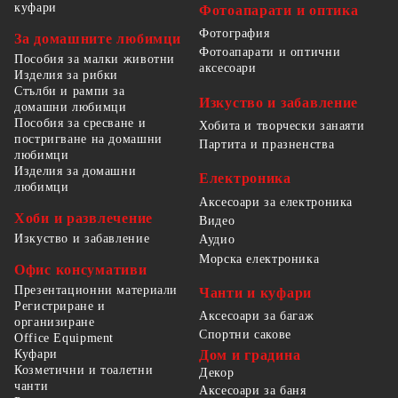
куфари
Фотоапарати и оптика
Фотография
За домашните любимци
Фотоапарати и оптични
Пособия за малки животни
аксесоари
Изделия за рибки
Стълби и рампи за
Изкуство и забавление
домашни любимци
Пособия за сресване и
Хобита и творчески занаяти
постригване на домашни
Партита и празненства
любимци
Изделия за домашни
Електроника
любимци
Аксесоари за електроника
Хоби и развлечение
Видео
Изкуство и забавление
Аудио
Морска електроника
Офис консумативи
Презентационни материали
Чанти и куфари
Регистриране и
Аксесоари за багаж
организиране
Спортни сакове
Office Equipment
Куфари
Дом и градина
Козметични и тоалетни
Декор
чанти
Аксесоари за баня