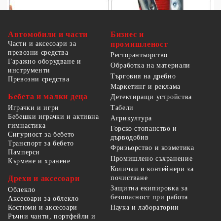
Автомобили и части
Бизнес и
Части и аксесоари за
промишленост
превозни средства
Ресторантьорство
Гаражно оборудване и
Обработка на материали
инструменти
Търговия на дребно
Превозни средства
Маркетинг и реклама
Бебета и малки деца
Детектиращи устройства
Табели
Играчки и игри
Бебешки играчки и активна
Агрикултура
гимнастика
Горско стопанство и
Сигурност за бебето
дърводобив
Транспорт за бебето
Фризьорство и козметика
Памперси
Промишлено съхранение
Кърмене и хранене
Колички и контейнери за
Дрехи и аксесоари
почистване
Защитна екипировка за
Облекло
безопасност при работа
Аксесоари за облекло
Костюми и аксесоари
Наука и лаборатории
Ръчни чанти, портфейли и