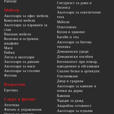
Раници
Сигурност за дома и
бизнеса
Мебели
Аксесоари за осветителни
Аксесоари за офис мебели
тела
Комплекти мебели
Мебели
Аксесоари за паравани за
Осветление
стая
Кухня и хранене
Външни мебели
Басейн и спа
Колички и островни
Аксесоари за битова
шкафове
техника
Маси
Домакински уреди
Пейки
Домакински пособия
Легла и аксесоари
Безопасност при пожар,
Аксесоари за дивани
наводнение и обгазяване
Аксесоари за маси
Аксесоари за столове
Спално бельо и артикули
Футони
Озеленяване
Двор и градина
Възрастни
Аксесоари за камини и
Еротика
печки на дърва
Камини
Спорт и фитнес
Чадъри за дъжд
Атлетика
Аварийна готовност
Фитнес и упражнения
Аксесоари за пушачи