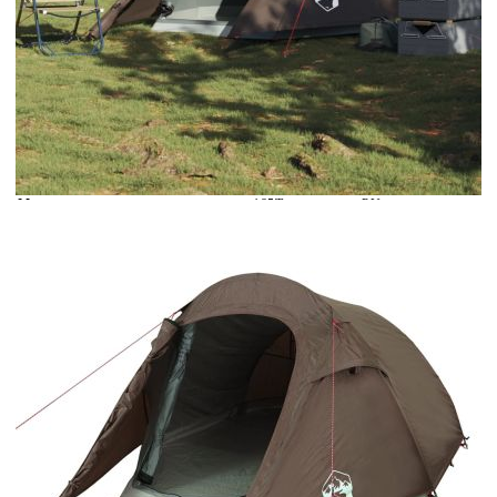
Време за доставка: 5 до 9 дни
Безплатна доставка до адрес при плащане по банков път
Цвят:
Кафяв
Материал:
185T полиестер с PU покритие
Тегло:
2,2 кг
EAN code:
8721102658693
Форма:
Тунел
Размери на опаковката:
59 x 23 x 23 см (Д x Ш x В)
Брой врати:
1
Тип палатка:
Къмпинг палатка, тунелна палатка
Капацитет за спане:
2 души
Мрежест материал:
68D полиестер
Вътрешни размери на палатката:
210 x 120 x 90 см (Д x Ш x В)
Външни размери на палатката:
272 x 133 x 100 см (Д x Ш x В)
Брой спални:
1