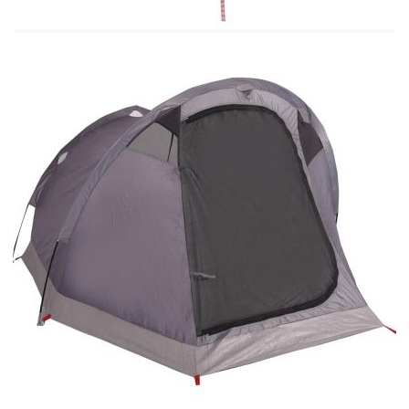
x 90 см (Д x Ш x В)
Външни размери на палатката: 272 x 133 x
100 см (Д x Ш x В)
Размери на опаковката: 59 x 23 x 23 см (Д x
Ш x В)
Капацитет за спане: 2 души
Тип палатка: Къмпинг палатка, тунелна
палатка
Тегло: 2,2 кг
Форма: Тунел
Брой спални: 1
Брой врати: 1
С двоен достъп с цип
С подвижен комарник
С 2 джоба за съхранение