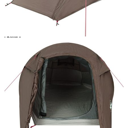
вноски на кредита.
Предоставената таблица е с информационна цел.
Добавете продукта в количката си с бутона "Добави в
количката" и при поръчка ще можете да изберете броя
вноски на кредита.
Предоставената таблица е с информационна цел.
Добавете продукта в количката си с бутона "Добави в
количката" и при поръчка ще можете да изберете броя
вноски на кредита.
Когато плащате с NewPay, всъщност NewPay плаща
поръчката Ви вместо Вас. Вие я получавате и
разполагате с три начина да я платите към тях:
Отложено до 30 дни от момента на изпращане на
поръчката без оскъпяване. За покупки на стойност до
400 лв. / €204,52
Плащане на 4 вноски. Заплащате 20% от стойността на
поръчката си на момента с карта. Останалата сума се
разделя на 3 равни месечни вноски без оскъпяване. За
покупки на стойност до 1000 лв. / €511.31
Плащане на 6 вноски. Стойността на поръчката се
разпределя в 6 равни месечни вноски с оскъпяване. За