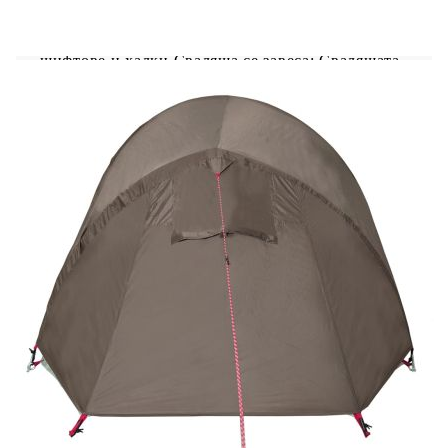
изключително лесно благодарение на
изключително гъвкавите и леки фибростъклени
пръти и удобната система за свързване с
щифтове и халки.Сваляща се завеса: Свалящата
се завеса може да се прикрепи към горната част
на палатката за засенчване, подслон и
уединение.Добра вентилация & защита от
комари: Мрежестите стени не само предлагат
отлична вентилация, но и ефективно предпазват
насекомите от насекоми, осигурявайки
комфортно изживяване за потребителите.Лесен
достъп: Вратата с цип позволява лесен достъп.
Можете да я навиете и заключите с лостовете на
вратата. Освен това, тя насърчава въздушния
поток и осигурява изобилие от естествена
светлина. Предупреждение:Дръжте всички
източници на пламък и топлина далеч от
тъканта на този продукт.
Цвят: Кафяв
Материал: 185T полиестер с PU покритие
Мрежест материал: 68D полиестер
Вътрешни размери на палатката: 210 x 120