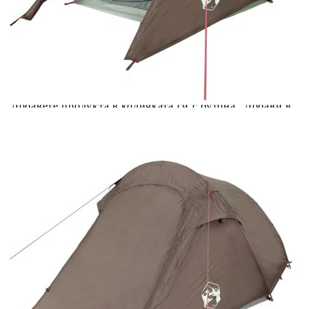
Купи на изплащане
Credit calculator
Къмпинг палатка тунелна, 2-местна, кафява,
водоустойчива
Please select credit institution
Цена на продукта:
€44.00
Extraction of information from credit institutions
Предоставената таблица е с информационна цел.
Добавете продукта в количката си с бутона "Добави в
количката" и при поръчка ще можете да изберете броя
вноски на кредита.
Acest tabel are caracter informativ. Adăugați produsul în
coșul de cumpărături unde veți putea selecta detaliile
cererii de creditare.
Предоставената таблица е с информационна цел.
Добавете продукта в количката си с бутона "Добави в
количката" и при поръчка ще можете да изберете броя
вноски на кредита.
Предоставената таблица е с информационна цел.
Добавете продукта в количката си с бутона "Добави в
количката" и при поръчка ще можете да изберете броя