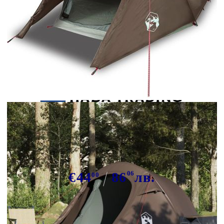
Tweet
Сподели
Къмпинг палатка тунелна, 2-
местна, кафява, водоустойчива
€44
86
06
лв.
00
В наличност: 76 бр.