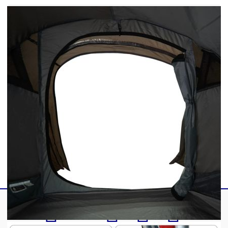
Необходим е монтаж
Доставката съдържа:
1 х Палатка
1 x Палатка дъждобран
1 x Чанта за носене
Предупреждение Дръжте всички източници на
пламък и топлина далеч от плата на този
продукт. Продуктът не е подходящ за
атмосферни условия като силен вятър,
снеговалеж и екстремни метеорологични
условия.
GPSR