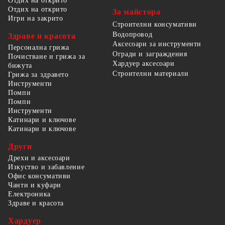
Отдих на открито
Отдих на открито
За майстора
Игри на закрито
Строителни консумативи
Водопровод
Здраве и красота
Аксесоари за инструменти
Персонална грижа
Огради и заграждения
Почистване и грижа за
Хардуер аксесоари
бижута
Строителни материали
Грижа за здравето
Инструменти
Помпи
Помпи
Инструменти
Катинари и ключове
Катинари и ключове
Други
Дрехи и аксесоари
Изкуство и забавление
Офис консумативи
Чанти и куфари
Електроника
Здраве и красота
Хардуер