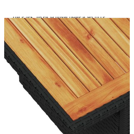
известен също като полиратан, е здрав
синтетичен материал с малко необходима
поддръжка, който прилича на естествен ратан.
Той е лек, лесен за почистване и често се
използва за външни мебели поради своята
издръжливост и устойчивост на атмосферни
влияния.Функция за съхранение с
водоустойчива чанта: Градинската мебел
разполага с място за съхранение под седалката,
допълнено с водоустойчива чанта за съхранение
на възглавници, играчки и други предмети.
Вътрешната чанта може да бъде здраво
закрепена към външната мебел със закопчалки
за допълнителна стабилност.Регулируем плот:
Плотът може да се повдигне, за да направи
масата по-висока, което трансформира
външната маса от маса за кафе в маса за
хранене. Идеална е за гости или за хранене
навън.Калъф, който може да се сваля и може да
се пере: Тези възглавници за седалки имат
подвижни калъфи за лесно пране и
поддръжка.Модулен дизайн: Този комплект
външни мебели има модулен дизайн, което го
прави напълно гъвкав и лесен за преместване,
така че можете да създадете персонализирана