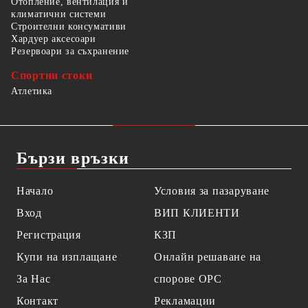
Отопление, вентилация и
климатични системи
Строителни консумативи
Хардуер аксесоари
Резервоари за съхранение
Спортни стоки
Атлетика
Бързи връзки
Начало
Условия за пазаруване
Вход
ВИП КЛИЕНТИ
Регистрация
КЗП
Купи на изплащане
Онлайн решаване на
За Нас
спорове OPC
Контакт
Рекламации