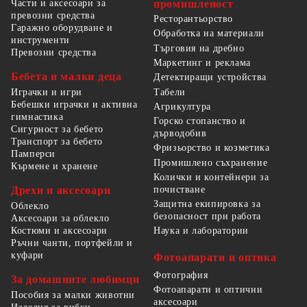
Части и аксесоари за
промишленост
превозни средства
Ресторантьорство
Гаражно оборудване и
Обработка на материали
инструменти
Търговия на дребно
Превозни средства
Маркетинг и реклама
Бебета и малки деца
Детектиращи устройства
Табели
Играчки и игри
Бебешки играчки и активна
Агрикултура
гимнастика
Горско стопанство и
Сигурност за бебето
дърводобив
Транспорт за бебето
Фризьорство и козметика
Памперси
Промишлено съхранение
Кърмене и хранене
Колички и контейнери за
Дрехи и аксесоари
почистване
Защитна екипировка за
Облекло
безопасност при работа
Аксесоари за облекло
Костюми и аксесоари
Наука и лаборатории
Ръчни чанти, портфейли и
куфари
Фотоапарати и оптика
Фотография
За домашните любимци
Фотоапарати и оптични
Пособия за малки животни
аксесоари