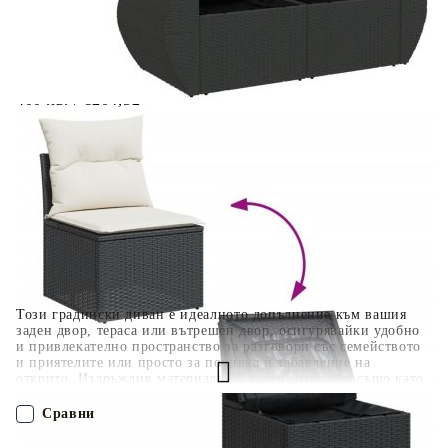
Когато плащате с NewPay, всъщност NewPay плаща
поръчката Ви вместо Вас. Вие я получавате и
разполагате с три начина да я платите към тях:
Отложено до 30 дни от момента на изпращане на
поръчката без оскъпяване. За покупки на стойност до
400 лв. / €204,52
Плащане на 4 вноски. Заплащате 20% от стойността на
поръчката си на момента с карта. Останалата сума се
разделя на 3 равни месечни вноски без оскъпяване. За
покупки на стойност до 1000 лв. / €511.31
Плащане на 6 вноски. Стойността на поръчката се
разпределя в 6 равни месечни вноски с оскъпяване. За
покупки на стойност до 2000 лв. / €1022.61
Този градински диван е идеалното допълнение към вашия
заден двор, тераса или вътрешен двор, осигурявайки удобно
и привлекателно пространство за разговори със семейството
и приятелите или просто за почивка и забавление на
открито. Издръжлив материал: PE ратан, известен също като
полиратан, е здрав синтетичен материал с малко необходима
поддръжка, който прилича на естествен ратан. Той е лек,
Сравни
лесен за почистване и често се използва за външни мебели
поради своята издръжливост и устойчивост на атмосферни