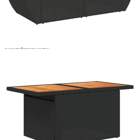
Материал на покритието:
Плат (100% полиестер)
Височина на седалката от
37 см
земята (без
възглавницата):
Материал за пълнеж на
Дунапрен
възглавницата за сядане:
Материал за пълнеж на
Памучни влакна
облегалката:
Размери на
55 x 53 x 34 см (Д x Ш x В)
водоустойчивата чанта:
Купи на изплащане
Credit calculator
Градински комплект диван с възглавници 7 части
черен полиратан
Please select credit institution
Цена на продукта:
€496.00
Extraction of information from credit institutions
Предоставената таблица е с информационна цел.
Добавете продукта в количката си с бутона "Добави в
количката" и при поръчка ще можете да изберете броя
вноски на кредита.
Acest tabel are caracter informativ. Adăugați produsul în