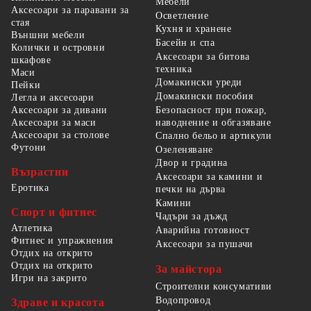
Мебели
Аксесоари за паравани за
Осветление
стая
Кухня и хранене
Външни мебели
Басейн и спа
Колички и островни
Аксесоари за битова
шкафове
техника
Маси
Домакински уреди
Пейки
Домакински пособия
Легла и аксесоари
Безопасност при пожар,
Аксесоари за дивани
наводнение и обгазяване
Аксесоари за маси
Аксесоари за столове
Спално бельо и артикули
Футони
Озеленяване
Двор и градина
Възрастни
Аксесоари за камини и
Еротика
печки на дърва
Камини
Спорт и фитнес
Чадъри за дъжд
Атлетика
Аварийна готовност
Фитнес и упражнения
Аксесоари за пушачи
Отдих на открито
Отдих на открито
За майстора
Игри на закрито
Строителни консумативи
Водопровод
Здраве и красота