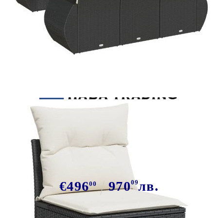
Tweet
Сподели
Градински комплект диван с
възглавници 7 части черен
полиратан
€496
970
09
лв.
00
В наличност: 105 бр.