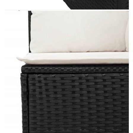
подредба на външни мебели. Добре е да се
знае:За да сте сигурни, че вашите външни
мебели ще останат красиви, ви препоръчваме да
ги защитите с водоустойчиво покривало.
Размери на водоустойчивата чанта: 55 x 53
x 34 см (Д x Ш x В)
Максимален капацитет на натоварване (на
място): 110 кг
UV устойчив
Пластмасови регулируеми крачета
Необходим е монтаж
Ъглова седалка:
Цвят: Черен
Материал: PE ратан, прахово боядисана
стомана
Размери: 71 x 62 x 69 см (Ш x Д x В)
Размери на седалката: 55 x 55 cм (Ш x Д)