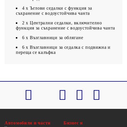
4 x Ъглови седалки с функция за
съхранение с водоустойчива чанта
2 x Централни седалки, включително
функция за съхранение с водоустойчива чанта
6 х Възглавници за облягане
6 x Възглавници за седалка с подвижна и
переща се калъфка
Автомобили и части
Бизнес и