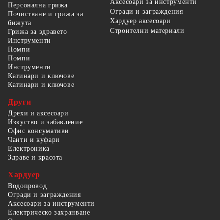
Аксесоари за инструменти
Персонална грижа
Огради и заграждения
Почистване и грижа за
Хардуер аксесоари
бижута
Строителни материали
Грижа за здравето
Инструменти
Помпи
Помпи
Инструменти
Катинари и ключове
Катинари и ключове
Други
Дрехи и аксесоари
Изкуство и забавление
Офис консумативи
Чанти и куфари
Електроника
Здраве и красота
Хардуер
Водопровод
Огради и заграждения
Аксесоари за инструменти
Електрическо захранване