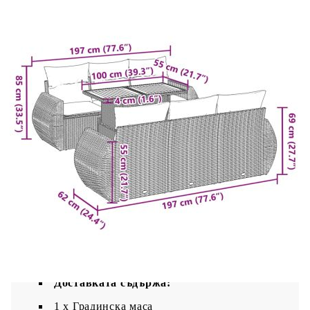
покритие
Размери: 100 x 55 x 44/73 см (Д x Ш x В)
Възглавница:
Цвят: Кремавобял
Материал на покритието: Плат (100%
полиестер)
Материал за пълнеж на възглавницата за
сядане: Дунапрен
Материал за пълнеж на облегалката:
Памучни влакна
Размери на възглавницата на седалката: 55
x 55 x 3 см (Ш x Д x Деб)
Размери на възглавницата за облягане: 55 x
45 x 13 см (Д х Ш x Деб)
Доставката съдържа:
1 х Градинска маса