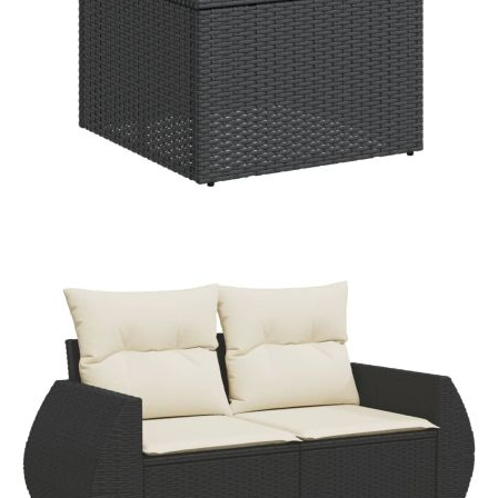
Време за доставка: 5 до 9 дни
Безплатна доставка до адрес при плащане по банков път
Цвят:
Кремавобял
Материал:
PE ратан, стомана с прахово покритие,
акациева дървесина масив с лаково
покритие
Размери:
100 x 55 x 44/73 см (Д x Ш x В)
EAN code:
8721158746566
Височина на
55 см
подлакътника от земята:
Размери на седалката:
55 x 55 cм (Ш x Д)
Размери на възглавницата
55 x 45 x 13 см (Д х Ш x Деб)
за облягане:
Максимален капацитет на
110 кг
натоварване (на място):
Размери на възглавницата
55 x 55 x 3 см (Ш x Д x Деб)
на седалката: