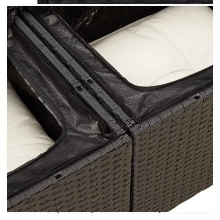
Височина на седалката от земята (без
възглавницата): 37 см
Височина на подлакътника от земята: 55 см
Централна седалка:
Цвят: Черен
Материал: PE ратан, прахово боядисана
стомана
Размери: 55 x 62 x 69 см (Ш x Д x В)
Размери на седалката: 55 x 55 cм (Ш x Д)
Височина на седалката от земята (без
възглавницата): 37 см
Маса:
Цвят: Черен
Материал: PE ратан, стомана с прахово
покритие, акациева дървесина масив с лаково