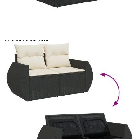
coșul de cumpărături unde veți putea selecta detaliile
cererii de creditare.
Предоставената таблица е с информационна цел.
Добавете продукта в количката си с бутона "Добави в
количката" и при поръчка ще можете да изберете броя
вноски на кредита.
Предоставената таблица е с информационна цел.
Добавете продукта в количката си с бутона "Добави в
количката" и при поръчка ще можете да изберете броя
вноски на кредита.
Предоставената таблица е с информационна цел.
Добавете продукта в количката си с бутона "Добави в
количката" и при поръчка ще можете да изберете броя
вноски на кредита.
Предоставената таблица е с информационна цел.
Добавете продукта в количката си с бутона "Добави в
количката" и при поръчка ще можете да изберете броя
вноски на кредита.