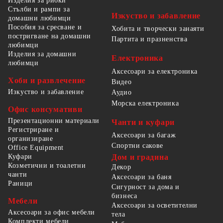
Изделия за рибки
Стълби и рампи за
Изкуство и забавление
домашни любимци
Пособия за сресване и
Хобита и творчески занаяти
постригване на домашни
Партита и празненства
любимци
Изделия за домашни
Електроника
любимци
Аксесоари за електроника
Хоби и развлечение
Видео
Изкуство и забавление
Аудио
Морска електроника
Офис консумативи
Презентационни материали
Чанти и куфари
Регистриране и
Аксесоари за багаж
организиране
Спортни сакове
Office Equipment
Куфари
Дом и градина
Козметични и тоалетни
Декор
чанти
Аксесоари за баня
Раници
Сигурност за дома и
бизнеса
Мебели
Аксесоари за осветителни
Аксесоари за офис мебели
тела
Комплекти мебели