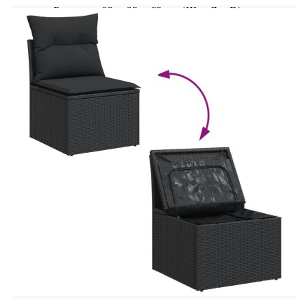
Размери: 62 x 62 x 69 см (Ш x Д x В)
Размери на седалката: 55 x 55 cм (Ш x Д)
Височина на седалката от земята (без
възглавницата): 37 см
Ъглова седалка с ратанов подлакътник:
Цвят: Черен
Материал: PE ратан, прахово боядисана
стомана
Размери: 62 x 62 x 69 см (Ш x Д x В)
Размери на седалката: 55 x 55 cм (Ш x Д)
Височина на седалката от земята (без
възглавницата): 37 см
Височина на подлакътника от земята: 55 см
Ширина на подлакътника: 6 см
Размери на страничната маса: 25 x 23 см (Д