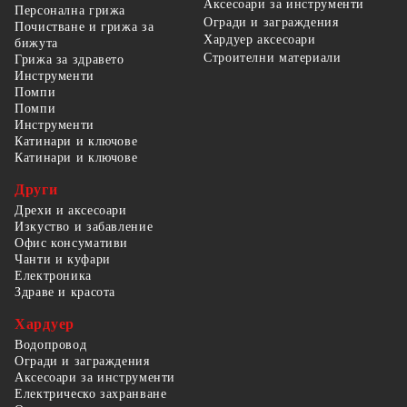
Аксесоари за инструменти
Персонална грижа
Огради и заграждения
Почистване и грижа за
Хардуер аксесоари
бижута
Строителни материали
Грижа за здравето
Инструменти
Помпи
Помпи
Инструменти
Катинари и ключове
Катинари и ключове
Други
Дрехи и аксесоари
Изкуство и забавление
Офис консумативи
Чанти и куфари
Електроника
Здраве и красота
Хардуер
Водопровод
Огради и заграждения
Аксесоари за инструменти
Електрическо захранване