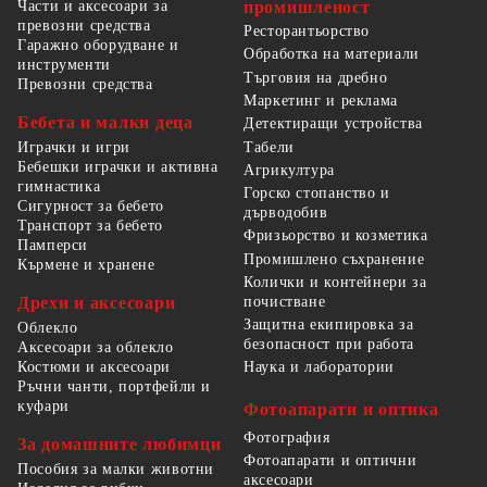
Части и аксесоари за
промишленост
превозни средства
Ресторантьорство
Гаражно оборудване и
Обработка на материали
инструменти
Търговия на дребно
Превозни средства
Маркетинг и реклама
Бебета и малки деца
Детектиращи устройства
Табели
Играчки и игри
Бебешки играчки и активна
Агрикултура
гимнастика
Горско стопанство и
Сигурност за бебето
дърводобив
Транспорт за бебето
Фризьорство и козметика
Памперси
Промишлено съхранение
Кърмене и хранене
Колички и контейнери за
Дрехи и аксесоари
почистване
Защитна екипировка за
Облекло
безопасност при работа
Аксесоари за облекло
Костюми и аксесоари
Наука и лаборатории
Ръчни чанти, портфейли и
куфари
Фотоапарати и оптика
Фотография
За домашните любимци
Фотоапарати и оптични
Пособия за малки животни
аксесоари