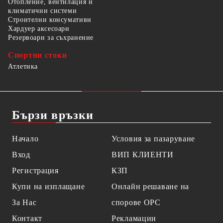
Отопление, вентилация и
климатични системи
Строителни консумативи
Хардуер аксесоари
Резервоари за съхранение
Спортни стоки
Атлетика
Бързи връзки
Начало
Условия за пазаруване
Вход
ВИП КЛИЕНТИ
Регистрация
КЗП
Купи на изплащане
Онлайн решаване на
За Нас
спорове OPC
Контакт
Рекламации