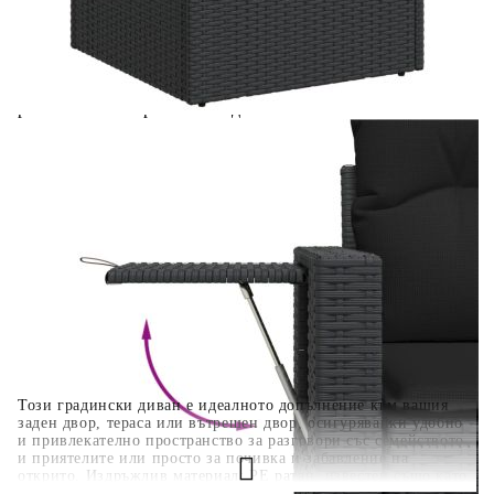
количката" и при поръчка ще можете да изберете броя
вноски на кредита.
Когато плащате с NewPay, всъщност NewPay плаща
поръчката Ви вместо Вас. Вие я получавате и
разполагате с три начина да я платите към тях:
Отложено до 30 дни от момента на изпращане на
поръчката без оскъпяване. За покупки на стойност до
400 лв. / €204,52
Плащане на 4 вноски. Заплащате 20% от стойността на
поръчката си на момента с карта. Останалата сума се
разделя на 3 равни месечни вноски без оскъпяване. За
покупки на стойност до 1000 лв. / €511.31
Плащане на 6 вноски. Стойността на поръчката се
разпределя в 6 равни месечни вноски с оскъпяване. За
покупки на стойност до 2000 лв. / €1022.61
Този градински диван е идеалното допълнение към вашия
заден двор, тераса или вътрешен двор, осигурявайки удобно
и привлекателно пространство за разговори със семейството
и приятелите или просто за почивка и забавление на
открито. Издръжлив материал: PE ратан, известен също като
полиратан, е здрав синтетичен материал с малко необходима