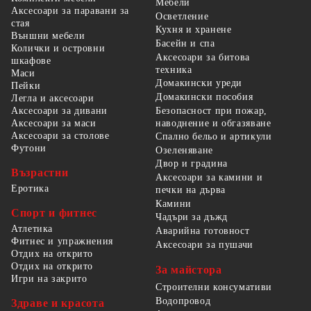
Мебели
Аксесоари за паравани за
Осветление
стая
Кухня и хранене
Външни мебели
Басейн и спа
Колички и островни
Аксесоари за битова
шкафове
техника
Маси
Домакински уреди
Пейки
Домакински пособия
Легла и аксесоари
Безопасност при пожар,
Аксесоари за дивани
наводнение и обгазяване
Аксесоари за маси
Аксесоари за столове
Спално бельо и артикули
Футони
Озеленяване
Двор и градина
Възрастни
Аксесоари за камини и
Еротика
печки на дърва
Камини
Спорт и фитнес
Чадъри за дъжд
Атлетика
Аварийна готовност
Фитнес и упражнения
Аксесоари за пушачи
Отдих на открито
Отдих на открито
За майстора
Игри на закрито
Строителни консумативи
Водопровод
Здраве и красота