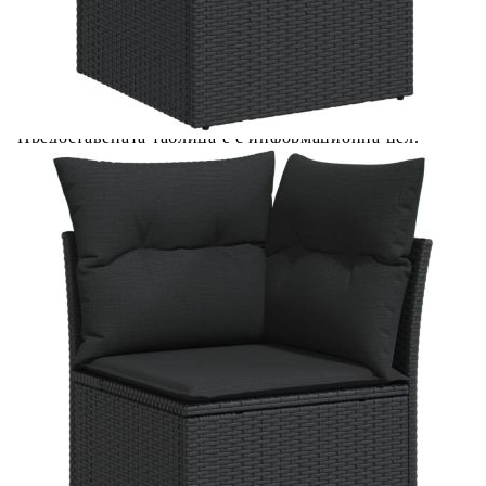
вноски на кредита.
Acest tabel are caracter informativ. Adăugați produsul în
coșul de cumpărături unde veți putea selecta detaliile
cererii de creditare.
Предоставената таблица е с информационна цел.
Добавете продукта в количката си с бутона "Добави в
количката" и при поръчка ще можете да изберете броя
вноски на кредита.
Предоставената таблица е с информационна цел.
Добавете продукта в количката си с бутона "Добави в
количката" и при поръчка ще можете да изберете броя
вноски на кредита.
Предоставената таблица е с информационна цел.
Добавете продукта в количката си с бутона "Добави в
количката" и при поръчка ще можете да изберете броя
вноски на кредита.
Предоставената таблица е с информационна цел.
Добавете продукта в количката си с бутона "Добави в