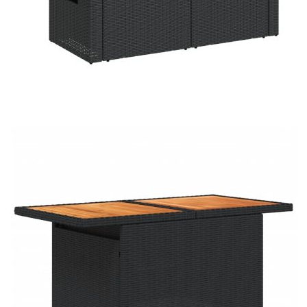
Време за доставка: 5 до 9 дни
Безплатна доставка до адрес при плащане по банков път
Цвят:
Черен
Материал:
PE ратан, стомана с прахово покритие,
акациева дървесина масив с лаково
покритие
Размери:
100 x 55 x 44/73 см (Д x Ш x В)
EAN code:
8721158746276
Височина на
55 см
подлакътника от земята:
Размери на седалката:
55 x 55 cм (Ш x Д)
Размери на възглавницата
55 x 45 x 13 см (Д х Ш x Деб)
за облягане:
Максимален капацитет на
110 кг
натоварване (на място):
Размери на възглавницата
55 x 55 x 3 см (Ш x Д x Деб)
на седалката: