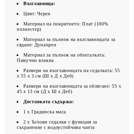
Възглавница:
Цвят: Черен
Материал на покритието: Плат (100%
полиестер)
Материал за пълнеж на възглавницата за
сядане: Дунапрен
Материал за пълнеж на облегалката:
Памучни влакна
Размери на възглавницата на седалката: 55
x 55 x 3 см (Ш x Д x Деб)
Размери на възглавницата за облягане: 55 x
45 x 13 см (Д х Ш x Деб)
Доставката съдържа:
1 х Градинска маса
2 x Ъглови седалки с функция за
съхранение с водоустойчива чанта