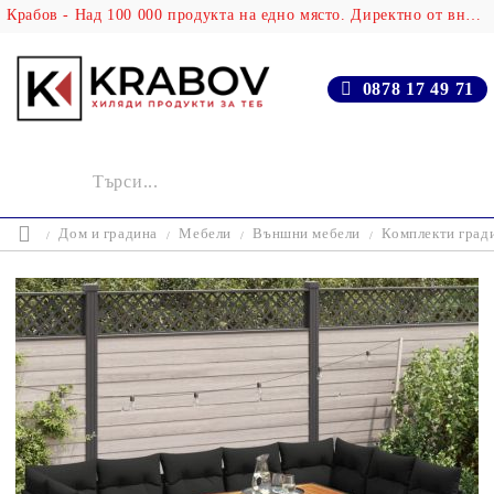
Крабов - Над 100 000 продукта на едно място. Директно от вносителя!
0878 17 49 71
Дом и градина
Мебели
Външни мебели
Комплекти град