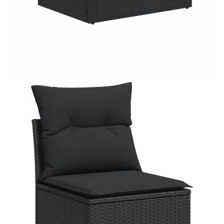
Материал на покритието:
Плат (100% полиестер)
Ширина на подлакътника:
6 см
Височина на седалката от
37 см
земята (без
възглавницата):
Материал за пълнеж на
Дунапрен
възглавницата за сядане:
Материал за пълнеж на
Памучни влакна
облегалката:
Размери на страничната
25 x 23 см (Д x Ш)
маса:
Размери на
55 x 53 x 34 см (Д x Ш x В)
водоустойчивата чанта:
Купи на изплащане
Credit calculator
Градински комплект диван с възглавници 10 части
черен полиратан
Please select credit institution
Цена на продукта:
€716.00
Extraction of information from credit institutions
Предоставената таблица е с информационна цел.
Добавете продукта в количката си с бутона "Добави в
количката" и при поръчка ще можете да изберете броя