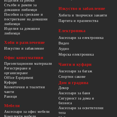
Изделия за рибки
Стълби и рампи за
Изкуство и забавление
домашни любимци
Пособия за сресване и
Хобита и творчески занаяти
постригване на домашни
Партита и празненства
любимци
Изделия за домашни
Електроника
любимци
Аксесоари за електроника
Хоби и развлечение
Видео
Изкуство и забавление
Аудио
Морска електроника
Офис консумативи
Презентационни материали
Чанти и куфари
Регистриране и
Аксесоари за багаж
организиране
Спортни сакове
Office Equipment
Куфари
Дом и градина
Козметични и тоалетни
Декор
чанти
Аксесоари за баня
Раници
Сигурност за дома и
бизнеса
Мебели
Аксесоари за осветителни
Аксесоари за офис мебели
тела
Комплекти мебели