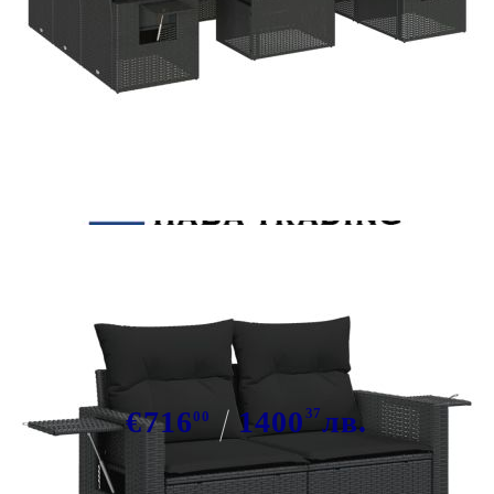
Tweet
Сподели
Градински комплект диван с
възглавници 10 части черен
полиратан
€716
1400
37
лв.
00
В наличност: 200 бр.