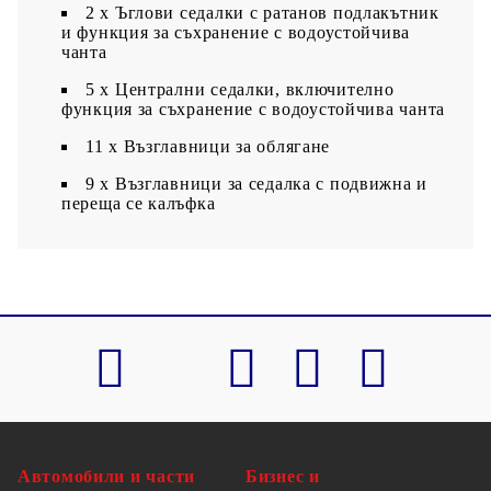
2 x Ъглови седалки с ратанов подлакътник
и функция за съхранение с водоустойчива
чанта
5 x Централни седалки, включително
функция за съхранение с водоустойчива чанта
11 x Възглавници за облягане
9 x Възглавници за седалка с подвижна и
переща се калъфка
Автомобили и части
Бизнес и