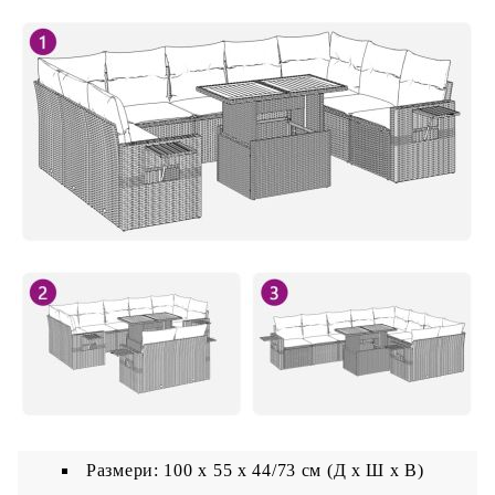
x Ш)
Централна седалка:
Цвят: Черен
Материал: PE ратан, прахово боядисана
стомана
Размери: 55 x 62 x 69 см (Ш x Д x В)
Размери на седалката: 55 x 55 cм (Ш x Д)
Височина на седалката от земята (без
възглавницата): 37 см
Маса:
Цвят: Черен
Материал: PE ратан, стомана с прахово
покритие, акациева дървесина масив с лаково
покритие
Размери: 100 x 55 x 44/73 см (Д x Ш x В)