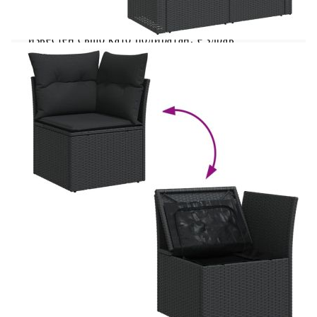
пространство за разговори със семейството и
приятелите или просто за почивка и забавление
на открито. Издръжлив материал: PE ратан,
известен също като полиратан, е здрав
синтетичен материал с малко необходима
поддръжка, който прилича на естествен ратан.
Той е лек, лесен за почистване и често се
използва за външни мебели поради своята
издръжливост и устойчивост на атмосферни
влияния.Функция за съхранение с
водоустойчива чанта: Градинската мебел
разполага с място за съхранение под седалката,
допълнено с водоустойчива чанта за съхранение
на възглавници, играчки и други предмети.
Вътрешната чанта може да бъде здраво
закрепена към външната мебел със закопчалки
за допълнителна стабилност.Регулируем плот:
Плотът може да се повдигне, за да направи
масата по-висока, което трансформира
външната маса от маса за кафе в маса за
хранене. Идеална е за гости или за хранене
навън.Калъф, който може да се сваля и може да
се пере: Тези възглавници за седалки имат
подвижни калъфи за лесно пране и
поддръжка.Модулен дизайн: Този комплект