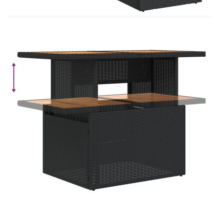
външни мебели има модулен дизайн, което го
прави напълно гъвкав и лесен за преместване,
така че можете да създадете персонализирана
подредба на външни мебели. Добре е да се
знае:За да сте сигурни, че вашите външни
мебели ще останат красиви, ви препоръчваме да
ги защитите с водоустойчиво покривало.
Размери на водоустойчивата чанта: 55 x 53
x 34 см (Д x Ш x В)
Максимален капацитет на натоварване (на
място): 110 кг
UV устойчив
Пластмасови регулируеми крачета
Необходим е монтаж
Ъглова седалка:
Цвят: Черен
Материал: PE ратан, прахово боядисана
стомана