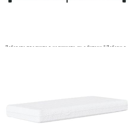
Купи на изплащане
Credit calculator
Канапе с матрак, тъмнозелено, 100x200 см, кадифе
Please select credit institution
Цена на продукта:
€397.00
Extraction of information from credit institutions
Предоставената таблица е с информационна цел.
Добавете продукта в количката си с бутона "Добави в
количката" и при поръчка ще можете да изберете броя
вноски на кредита.
Acest tabel are caracter informativ. Adăugați produsul în
coșul de cumpărături unde veți putea selecta detaliile
cererii de creditare.
Предоставената таблица е с информационна цел.
Добавете продукта в количката си с бутона "Добави в
количката" и при поръчка ще можете да изберете броя
вноски на кредита.
Предоставената таблица е с информационна цел.
Добавете продукта в количката си с бутона "Добави в
количката" и при поръчка ще можете да изберете броя