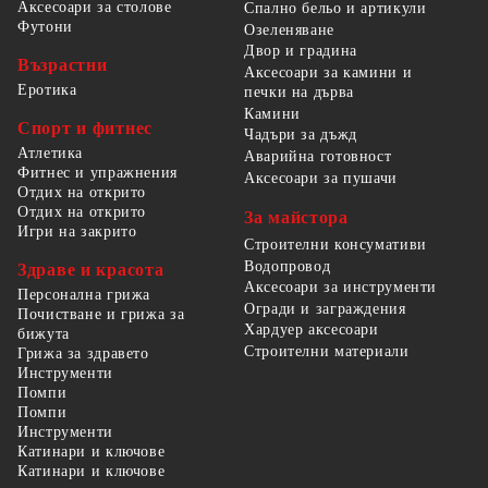
Аксесоари за столове
Спално бельо и артикули
Футони
Озеленяване
Двор и градина
Възрастни
Аксесоари за камини и
Еротика
печки на дърва
Камини
Спорт и фитнес
Чадъри за дъжд
Атлетика
Аварийна готовност
Фитнес и упражнения
Аксесоари за пушачи
Отдих на открито
Отдих на открито
За майстора
Игри на закрито
Строителни консумативи
Водопровод
Здраве и красота
Аксесоари за инструменти
Персонална грижа
Огради и заграждения
Почистване и грижа за
Хардуер аксесоари
бижута
Строителни материали
Грижа за здравето
Инструменти
Помпи
Помпи
Инструменти
Катинари и ключове
Катинари и ключове