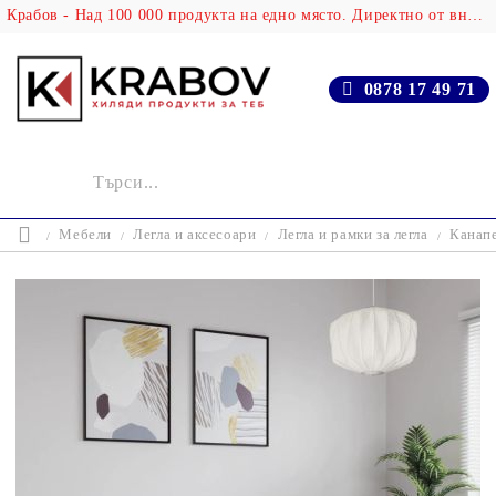
Крабов - Над 100 000 продукта на едно място. Директно от вносителя!
0878 17 49 71
Мебели
Легла и аксесоари
Легла и рамки за легла
Канапе