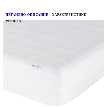
ДЕТАЙЛНО ОПИСАНИЕ
ХАРАКТЕРИСТИКИ
РЕВЮТА
Това 2-в-1 разтегателно легло с матрак, служещо
едновременно като диван и легло, е практично
и привличащо вниманието допълнение към
вашата всекидневна или спалня.
Многофункционално разтегателно легло:
Разтегателният диван може да се използва като
диван през деня или като легло през нощта, за
да предложи бързо решение за настаняване на
гости, прекарали нощта.Удобен матрак от пяна:
Това разтегателно легло се предлага с матрак от
пяна за максимална опора и оптимален
комфорт.Меко кадифе и здрава конструкция:
Този разтегателен диван има здрава рамка,
изработена от дърво и метал, и е тапициран с
меко и удобно кадифе. Полезно е да знаете:Тази
рамка за легло е с ламели и включва ламели.
Цвят: Тъмнозелен