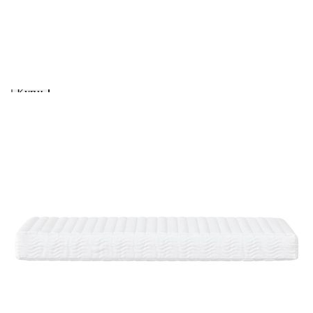
вноски на кредита.
Предоставената таблица е с информационна цел.
Добавете продукта в количката си с бутона "Добави в
количката" и при поръчка ще можете да изберете броя
вноски на кредита.
Предоставената таблица е с информационна цел.
Добавете продукта в количката си с бутона "Добави в
количката" и при поръчка ще можете да изберете броя
вноски на кредита.
Когато плащате с NewPay, всъщност NewPay плаща
поръчката Ви вместо Вас. Вие я получавате и
разполагате с три начина да я платите към тях:
Отложено до 30 дни от момента на изпращане на
поръчката без оскъпяване. За покупки на стойност до
400 лв. / €204,52
Плащане на 4 вноски. Заплащате 20% от стойността на
поръчката си на момента с карта. Останалата сума се
разделя на 3 равни месечни вноски без оскъпяване. За
покупки на стойност до 1000 лв. / €511.31
Плащане на 6 вноски. Стойността на поръчката се
разпределя в 6 равни месечни вноски с оскъпяване. За