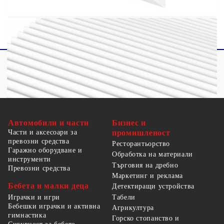
Автомобили и части
Бизнес и
Части и аксесоари за
промишленост
превозни средства
Ресторантьорство
Гаражно оборудване и
Обработка на материали
инструменти
Търговия на дребно
Превозни средства
Маркетинг и реклама
Бебета и малки деца
Детектиращи устройства
Табели
Играчки и игри
Бебешки играчки и активна
Агрикултура
гимнастика
Горско стопанство и