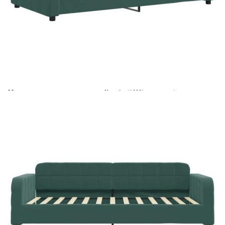
Време за доставка: 5 до 9 дни
Безплатна доставка до адрес при плащане по банков път
Цвят:
Тъмнозелен
Материал:
Кадифе (100% полиестер), метал,
масивно дърво
EAN code:
8720845462888
Общи размери:
223 x 110 x 71 см (Д x Ш x В)
Височина на подлакътника от
58 см
земята:
Материал на пълнежа:
Пяна
Необходим монтаж:
Да
Височина на краката:
5 см
Материал на ламела:
Шперплат
Материал на калъфа на
Трикотаж
матрака:
Размери на дунапреновия
100 x 200 x 17 см (Ш x Д x В)
матрак: