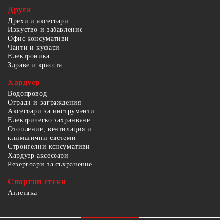
Други
Дрехи и аксесоари
Изкуство и забавление
Офис консумативи
Чанти и куфари
Електроника
Здраве и красота
Хардуер
Водопровод
Огради и заграждения
Аксесоари за инструменти
Електрическо захранване
Отопление, вентилация и
климатични системи
Строителни консумативи
Хардуер аксесоари
Резервоари за съхранение
Спортни стоки
Атлетика