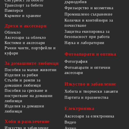
Сигурност за бебето
дърводобив
Транспорт за бебето
Фризьорство и козметика
Памперси
Промишлено съхранение
Кърмене и хранене
Колички и контейнери за
Дрехи и аксесоари
почистване
Защитна екипировка за
Облекло
безопасност при работа
Аксесоари за облекло
Костюми и аксесоари
Наука и лаборатории
Ръчни чанти, портфейли и
куфари
Фотоапарати и оптика
Фотография
За домашните любимци
Фотоапарати и оптични
Пособия за малки животни
аксесоари
Изделия за рибки
Стълби и рампи за
Изкуство и забавление
домашни любимци
Пособия за сресване и
Хобита и творчески занаяти
постригване на домашни
Партита и празненства
любимци
Изделия за домашни
Електроника
любимци
Аксесоари за електроника
Хоби и развлечение
Видео
Изкуство и забавление
Аудио