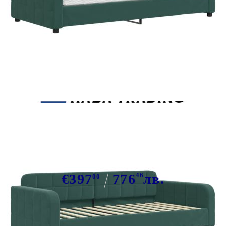
Tweet
Сподели
Канапе с матрак, тъмнозелено,
100x200 см, кадифе
€397
776
46
лв.
00
В наличност: 9 бр.