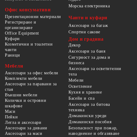
Морска електроника
Офис консумативи
Презентационни материали
Чанти и куфари
Регистриране и
Аксесоари за багаж
организиране
Спортни сакове
Office Equipment
Куфари
Дом и градина
Козметични и тоалетни
Декор
чанти
Аксесоари за баня
Раници
Сигурност за дома и
бизнеса
Мебели
Аксесоари за осветителни
Аксесоари за офис мебели
тела
Комплекти мебели
Мебели
Аксесоари за паравани за
Осветление
стая
Кухня и хранене
Външни мебели
Басейн и спа
Колички и островни
Аксесоари за битова
шкафове
техника
Маси
Домакински уреди
Пейки
Домакински пособия
Легла и аксесоари
Безопасност при пожар,
Аксесоари за дивани
наводнение и обгазяване
Аксесоари за маси