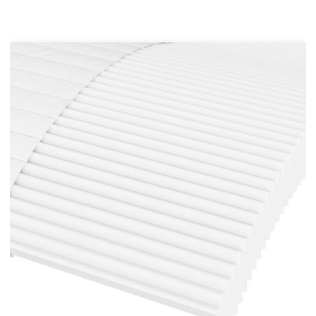
Материал: Кадифе (100% полиестер),
метал, масивно дърво
Материал на ламела: Шперплат
Материал на калъфа на матрака: Трикотаж
Материал на пълнежа: Пяна
Общи размери: 223 x 110 x 71 см (Д x Ш x
В)
Размери на дунапреновия матрак: 100 x 200
x 17 см (Ш x Д x В)
Височина на подлакътника от земята: 58 см
Височина на краката: 5 см
Необходим монтаж: Да
Доставката съдържа:
1 х Дневно легло
1 х Дунапренов матрак