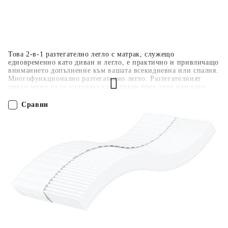
покупки на стойност до 2000 лв. / €1022.61
Това 2-в-1 разтегателно легло с матрак, служещо
едновременно като диван и легло, е практично и привличащо
вниманието допълнение към вашата всекидневна или спалня.
Многофункционално разтегателно легло: Разтегателният
диван може да се използва като диван през деня или като
легло през нощта, за да предложи бързо решение за
настаняване на гости, прекарали нощта.Удобен матрак от
Сравни
пяна: Това разтегателно легло се предлага с матрак от пяна за
максимална опора и оптимален комфорт.Меко кадифе и
здрава конструкция: Този разтегателен диван има здрава
ПОРЪЧАЙ БЕЗ РЕГИСТРАЦИЯ
рамка, изработена от дърво и метал, и е тапициран с меко и
удобно кадифе. Полезно е да знаете:Тази рамка за легло е с
ламели и включва ламели.
Наш представител ще се свърже с Вас в рамките на работния ден!
3196914
40.700
кг
Оцени продукта