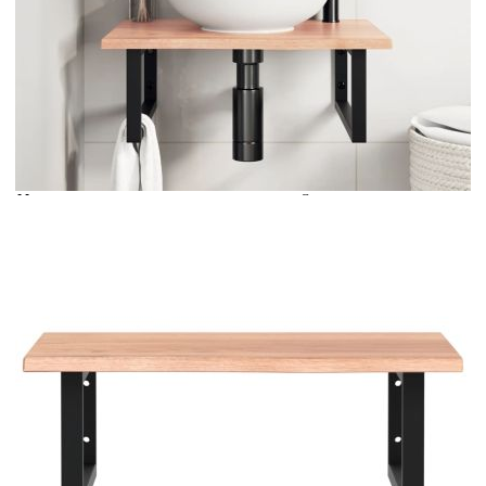
Време за доставка: 5 до 9 дни
Безплатна доставка до адрес при плащане по банков път
Цвят:
Черен
Материал:
Стомана
Размери:
60 x 50 x 2 см (Д x Ш x
Деб)
EAN code:
8721102934582
Товароносимост:
100 кг
Форма:
Правоъгълна
Размери на тръбата:
3 x 3 см (Ш x Д)
Разстояние между отворите за стенен
60 мм
монтаж:
Размери на конзолата за рафт:
20 x 45 см (Ш x Д)
Купи на изплащане
Credit calculator
Стенен рафт за мивка, стомана и масивно дърво дъб