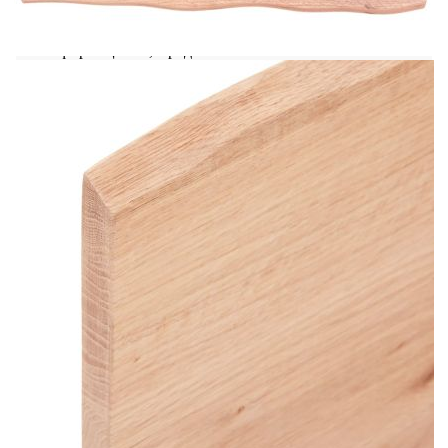
знае:Винтовете не са включени, можете да
закупите винтовете отделно въз основа на
информацията, предоставена по-
долу.Прикрепване към стена: 2 бр дюбели M8 на
скобаДървен плот: 2 бр M5x18 винта (T=2) или
2 бр M5x20 винта (T=2,5/4 см) на скобаКато
естествен продукт, дървото може да има възли и
несъвършенства, които ние запълваме с черни
пълнежи, за да осигурим гладък външен вид.
Плот:
Цвят: Светлокафяв
Материал: Масивно дъбово дърво с лаково
покритие
Размери: 60 x 50 x 2 см (Д x Ш x Деб)
Скоба за рафт:
Цвят: Черен
Материал: Стомана
Размери на конзолата за рафт: 20 x 45 см