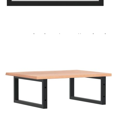
Добавете продукта в количката си с бутона "Добави в
количката" и при поръчка ще можете да изберете броя
вноски на кредита.
Предоставената таблица е с информационна цел.
Добавете продукта в количката си с бутона "Добави в
количката" и при поръчка ще можете да изберете броя
вноски на кредита.
Когато плащате с NewPay, всъщност NewPay плаща
поръчката Ви вместо Вас. Вие я получавате и
разполагате с три начина да я платите към тях:
Отложено до 30 дни от момента на изпращане на
поръчката без оскъпяване. За покупки на стойност до
400 лв. / €204,52
Плащане на 4 вноски. Заплащате 20% от стойността на
поръчката си на момента с карта. Останалата сума се
разделя на 3 равни месечни вноски без оскъпяване. За
покупки на стойност до 1000 лв. / €511.31
Плащане на 6 вноски. Стойността на поръчката се
разпределя в 6 равни месечни вноски с оскъпяване. За
покупки на стойност до 2000 лв. / €1022.61