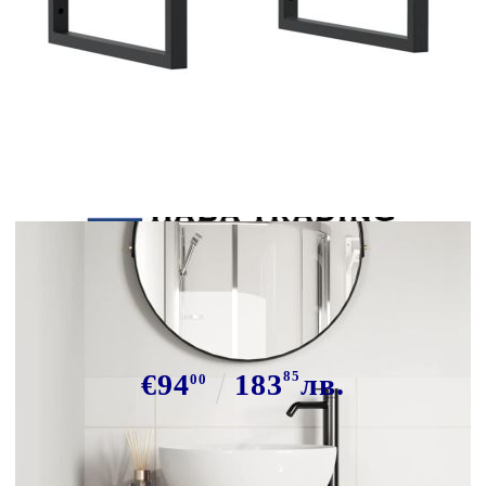
Tweet
Сподели
Стенен рафт за мивка, стомана и
масивно дърво дъб
€94
183
85
лв.
00
В наличност: 18 бр.