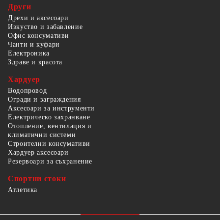
Други
Дрехи и аксесоари
Изкуство и забавление
Офис консумативи
Чанти и куфари
Електроника
Здраве и красота
Хардуер
Водопровод
Огради и заграждения
Аксесоари за инструменти
Електрическо захранване
Отопление, вентилация и
климатични системи
Строителни консумативи
Хардуер аксесоари
Резервоари за съхранение
Спортни стоки
Атлетика