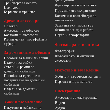
дърводобив
Транспорт за бебето
Фризьорство и козметика
Памперси
Промишлено съхранение
Кърмене и хранене
Колички и контейнери за
Дрехи и аксесоари
почистване
Защитна екипировка за
Облекло
безопасност при работа
Аксесоари за облекло
Костюми и аксесоари
Наука и лаборатории
Ръчни чанти, портфейли и
куфари
Фотоапарати и оптика
Фотография
За домашните любимци
Фотоапарати и оптични
Пособия за малки животни
аксесоари
Изделия за рибки
Стълби и рампи за
Изкуство и забавление
домашни любимци
Пособия за сресване и
Хобита и творчески занаяти
постригване на домашни
Партита и празненства
любимци
Изделия за домашни
Електроника
любимци
Аксесоари за електроника
Хоби и развлечение
Видео
Изкуство и забавление
Аудио