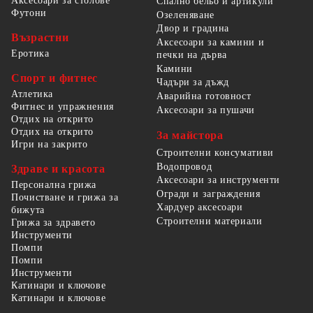
Аксесоари за столове
Спално бельо и артикули
Футони
Озеленяване
Двор и градина
Възрастни
Аксесоари за камини и
Еротика
печки на дърва
Камини
Спорт и фитнес
Чадъри за дъжд
Атлетика
Аварийна готовност
Фитнес и упражнения
Аксесоари за пушачи
Отдих на открито
Отдих на открито
За майстора
Игри на закрито
Строителни консумативи
Водопровод
Здраве и красота
Аксесоари за инструменти
Персонална грижа
Огради и заграждения
Почистване и грижа за
Хардуер аксесоари
бижута
Строителни материали
Грижа за здравето
Инструменти
Помпи
Помпи
Инструменти
Катинари и ключове
Катинари и ключове