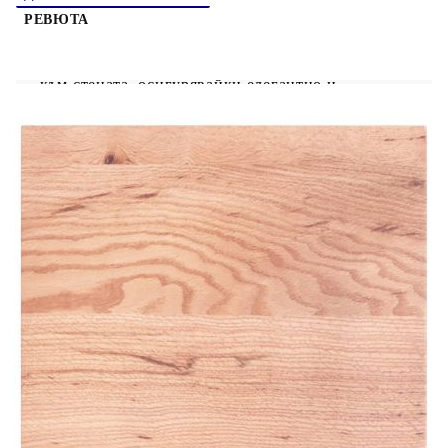
РЕВЮТА
Стенният рафт за мивка се прикрепя сигурно
към стената, осигурявайки елегантно и
спестяващо място решение за вашата баня.
Здрав и дълготраен: Този рафт за мивка е
комбиниран със стоманена конструкция и плот
от масивна дъбова дървесина, което го прави
здрав, стабилен и дълготраен.Спестяване на
място: Плаващият рафт за мивка има достатъчно
място за съхранение на кремове и дребни
предмети. Благодарение на правоъгълната
форма можете да закачите кърпи или други
неща на опората, за да спестите място.Лесен за
използване: Плотът се доставя без дупки, за да
позволи на мивката да се монтира отляво,
отдясно или в центъра, в зависимост от
изискванията на вашето помещение.
Благодарение на предварително пробитите
отвори в държача, той може лесно да се сглоби с
плота и да се монтира на стената.Широки
приложения: Благодарение на модерния си
дизайн, осигурява допълнително пространство
за различни видове бани. Добре е да се