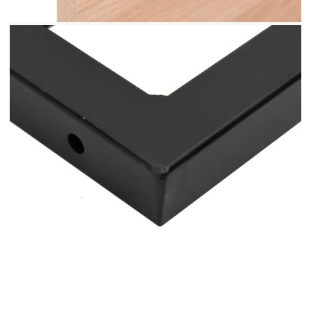
(Ш x Д)
Размери на тръбата: 3 x 3 см (Ш x Д)
Форма: Правоъгълна
Товароносимост: 100 кг
Разстояние между отворите за стенен
монтаж: 60 мм
Разстоянието между отвора на плота и ръба
е 60 мм от всяка страна
С 2 отвора за стенен монтаж и 2 отвора за
настолен монтаж
Винтовете не са включени
Необходим е монтаж
Доставката съдържа:
1 х Плот
2 x Скоби за рафт