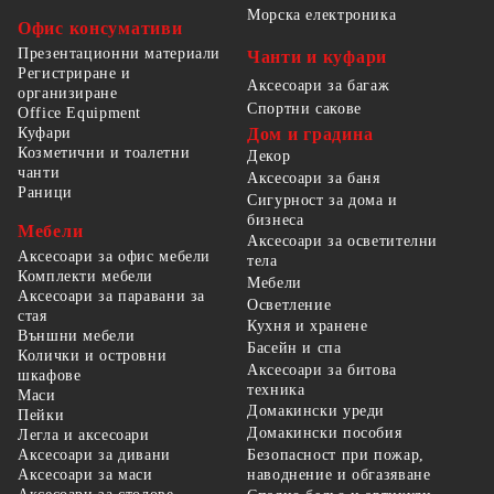
Морска електроника
Офис консумативи
Презентационни материали
Чанти и куфари
Регистриране и
Аксесоари за багаж
организиране
Спортни сакове
Office Equipment
Куфари
Дом и градина
Козметични и тоалетни
Декор
чанти
Аксесоари за баня
Раници
Сигурност за дома и
бизнеса
Мебели
Аксесоари за осветителни
Аксесоари за офис мебели
тела
Комплекти мебели
Мебели
Аксесоари за паравани за
Осветление
стая
Кухня и хранене
Външни мебели
Басейн и спа
Колички и островни
Аксесоари за битова
шкафове
техника
Маси
Домакински уреди
Пейки
Домакински пособия
Легла и аксесоари
Безопасност при пожар,
Аксесоари за дивани
наводнение и обгазяване
Аксесоари за маси