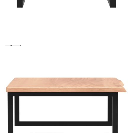
Please select credit institution
Цена на продукта:
€94.00
Extraction of information from credit institutions
Предоставената таблица е с информационна цел.
Добавете продукта в количката си с бутона "Добави в
количката" и при поръчка ще можете да изберете броя
вноски на кредита.
Acest tabel are caracter informativ. Adăugați produsul în
coșul de cumpărături unde veți putea selecta detaliile
cererii de creditare.
Предоставената таблица е с информационна цел.
Добавете продукта в количката си с бутона "Добави в
количката" и при поръчка ще можете да изберете броя
вноски на кредита.
Предоставената таблица е с информационна цел.
Добавете продукта в количката си с бутона "Добави в
количката" и при поръчка ще можете да изберете броя
вноски на кредита.
Предоставената таблица е с информационна цел.