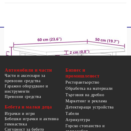
Автомобили и части
Бизнес и
Части и аксесоари за
промишленост
превозни средства
Ресторантьорство
Гаражно оборудване и
Обработка на материали
инструменти
Търговия на дребно
Превозни средства
Маркетинг и реклама
Бебета и малки деца
Детектиращи устройства
Табели
Играчки и игри
Бебешки играчки и активна
Агрикултура
гимнастика
Горско стопанство и
Сигурност за бебето