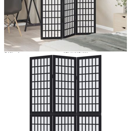
Време за доставка: 5 до 9 дни
Безплатна доставка до адрес при плащане по банков път
Цвят:
Черен
EAN code:
8721012074620
Материал на рамката:
Масивно дърво от пауловния
Дебелина:
16 мм
Вътрешен материал:
Инженерно дърво
Размери в разгънато състояние:
105-110 x 180 см (Ш x В)
Размери на панела (всеки):
40 x 180 см (Ш x В)
Брой панели:
3
Купи на изплащане
Credit calculator
Разделител за стая, 3 панела, черен, дърво пауловния
масив
Please select credit institution