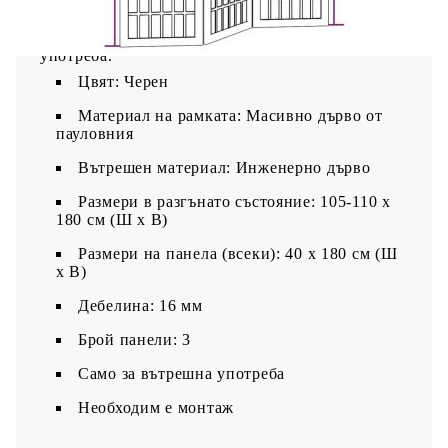
симетрична решетка тази сгъваема преграда за
стая добавя характер и декорация към
пространството. Внимание:Само за вътрешна
употреба.
Цвят: Черен
Материал на рамката: Масивно дърво от
пауловния
Вътрешен материал: Инженерно дърво
Размери в разгънато състояние: 105-110 x
180 см (Ш x В)
Размери на панела (всеки): 40 x 180 см (Ш
x В)
Дебелина: 16 мм
Брой панели: 3
Само за вътрешна употреба
Необходим е монтаж