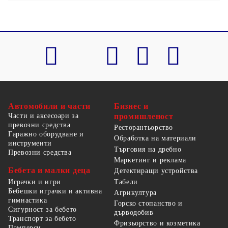
Автомобили и части
Бизнес и
Части и аксесоари за
промишленост
превозни средства
Ресторантьорство
Гаражно оборудване и
Обработка на материали
инструменти
Търговия на дребно
Превозни средства
Маркетинг и реклама
Бебета и малки деца
Детектиращи устройства
Табели
Играчки и игри
Бебешки играчки и активна
Агрикултура
гимнастика
Горско стопанство и
Сигурност за бебето
дърводобив
Транспорт за бебето
Фризьорство и козметика
Памперси