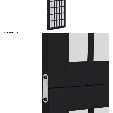
вноски на кредита.
Предоставената таблица е с информационна цел.
Добавете продукта в количката си с бутона "Добави в
количката" и при поръчка ще можете да изберете броя
вноски на кредита.
Когато плащате с NewPay, всъщност NewPay плаща
поръчката Ви вместо Вас. Вие я получавате и
разполагате с три начина да я платите към тях:
Отложено до 30 дни от момента на изпращане на
поръчката без оскъпяване. За покупки на стойност до
400 лв. / €204,52
Плащане на 4 вноски. Заплащате 20% от стойността на
поръчката си на момента с карта. Останалата сума се
разделя на 3 равни месечни вноски без оскъпяване. За
покупки на стойност до 1000 лв. / €511.31
Плащане на 6 вноски. Стойността на поръчката се
разпределя в 6 равни месечни вноски с оскъпяване. За
покупки на стойност до 2000 лв. / €1022.61