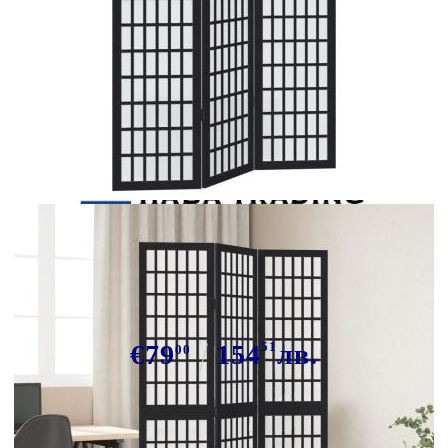
Tweet
Сподели
Разделител за стая, 3 панела,
черен, дърво пауловния масив
€79
154
51
лв.
00
В наличност: 36 бр.