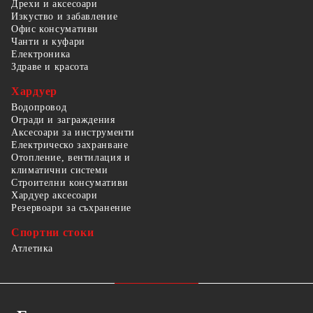
Дрехи и аксесоари
Изкуство и забавление
Офис консумативи
Чанти и куфари
Електроника
Здраве и красота
Хардуер
Водопровод
Огради и заграждения
Аксесоари за инструменти
Електрическо захранване
Отопление, вентилация и
климатични системи
Строителни консумативи
Хардуер аксесоари
Резервоари за съхранение
Спортни стоки
Атлетика