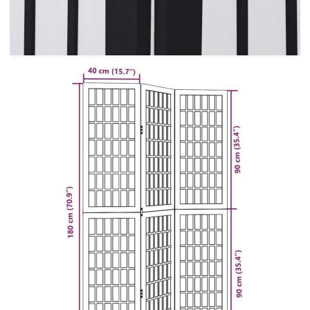
Внесете елегантност и привлекателен
декоративен щрих във вашето пространство с
тази очарователна преграда за стая. Издръжлив
и лесен за почистване: Параванът за
поверителност е изработен от инженерно дърво,
което го прави лесен за почистване и
издръжлив.Стабилна рамка: Рамката от масивно
дърво пауловния гарантира здравина и
стабилност. Масивното дърво от пауловния е
красив естествен материал. Дървесината от
пауловния е силно устойчива на насекоми и
гниене.Гъвкав и лесен за сгъване: Всяка
преграда е свързана с 3 метални панти, а
горният и долният панел са свързани чрез
скрити панти 2 в 1. Така панелът за разделяне
на стая може лесно да се сгъне до известна
степен според вашите нужди, за да спестите
място.Многофункционален: Преградата за стая
е чудесна за създаване на лично пространство
във вашата спалня, всекидневна, офис и други
интериори. Можете също да го поставите пред
прозорец, за да блокира интензивната слънчева
светлина.Атрактивен вид: С класическа