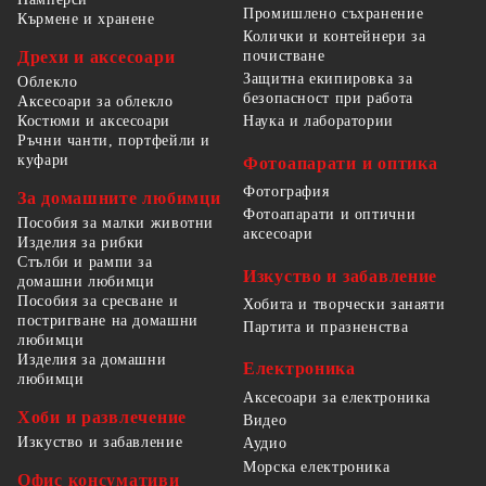
Промишлено съхранение
Кърмене и хранене
Колички и контейнери за
Дрехи и аксесоари
почистване
Защитна екипировка за
Облекло
безопасност при работа
Аксесоари за облекло
Костюми и аксесоари
Наука и лаборатории
Ръчни чанти, портфейли и
куфари
Фотоапарати и оптика
Фотография
За домашните любимци
Фотоапарати и оптични
Пособия за малки животни
аксесоари
Изделия за рибки
Стълби и рампи за
Изкуство и забавление
домашни любимци
Пособия за сресване и
Хобита и творчески занаяти
постригване на домашни
Партита и празненства
любимци
Изделия за домашни
Електроника
любимци
Аксесоари за електроника
Хоби и развлечение
Видео
Изкуство и забавление
Аудио
Морска електроника
Офис консумативи