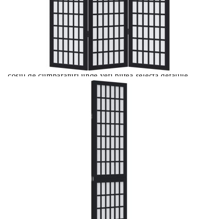
Цена на продукта:
€79.00
Extraction of information from credit institutions
Предоставената таблица е с информационна цел.
Добавете продукта в количката си с бутона "Добави в
количката" и при поръчка ще можете да изберете броя
вноски на кредита.
Acest tabel are caracter informativ. Adăugați produsul în
coșul de cumpărături unde veți putea selecta detaliile
cererii de creditare.
Предоставената таблица е с информационна цел.
Добавете продукта в количката си с бутона "Добави в
количката" и при поръчка ще можете да изберете броя
вноски на кредита.
Предоставената таблица е с информационна цел.
Добавете продукта в количката си с бутона "Добави в
количката" и при поръчка ще можете да изберете броя
вноски на кредита.
Предоставената таблица е с информационна цел.
Добавете продукта в количката си с бутона "Добави в
количката" и при поръчка ще можете да изберете броя