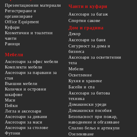
Презентационни материали
Чанти и куфари
Регистриране и
Аксесоари за багаж
организиране
Спортни сакове
Office Equipment
Куфари
Дом и градина
Козметични и тоалетни
Декор
чанти
Аксесоари за баня
Раници
Сигурност за дома и
бизнеса
Мебели
Аксесоари за осветителни
Аксесоари за офис мебели
тела
Комплекти мебели
Мебели
Аксесоари за паравани за
Осветление
стая
Кухня и хранене
Външни мебели
Басейн и спа
Колички и островни
Аксесоари за битова
шкафове
техника
Маси
Домакински уреди
Пейки
Домакински пособия
Легла и аксесоари
Безопасност при пожар,
Аксесоари за дивани
наводнение и обгазяване
Аксесоари за маси
Аксесоари за столове
Спално бельо и артикули
Футони
Озеленяване