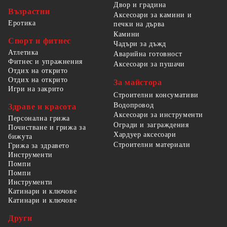
Двор и градина
Възрастни
Аксесоари за камини и
Еротика
печки на дърва
Камини
Спорт и фитнес
Чадъри за дъжд
Атлетика
Аварийна готовност
Фитнес и упражнения
Аксесоари за пушачи
Отдих на открито
Отдих на открито
За майстора
Игри на закрито
Строителни консумативи
Водопровод
Здраве и красота
Аксесоари за инструменти
Персонална грижа
Огради и заграждения
Почистване и грижа за
Хардуер аксесоари
бижута
Строителни материали
Грижа за здравето
Инструменти
Помпи
Помпи
Инструменти
Катинари и ключове
Катинари и ключове
Други