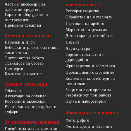
Части и аксесоари за
промишленост
превозни средства
Ресторантьорство
Гаражно оборудване и
Обработка на материали
инструменти
Търговия на дребно
Превозни средства
Маркетинг и реклама
Бебета и малки деца
Детектиращи устройства
Табели
Играчки и игри
Бебешки играчки и активна
Агрикултура
гимнастика
Горско стопанство и
Сигурност за бебето
дърводобив
Транспорт за бебето
Фризьорство и козметика
Памперси
Промишлено съхранение
Кърмене и хранене
Колички и контейнери за
Дрехи и аксесоари
почистване
Защитна екипировка за
Облекло
безопасност при работа
Аксесоари за облекло
Костюми и аксесоари
Наука и лаборатории
Ръчни чанти, портфейли и
куфари
Фотоапарати и оптика
Фотография
За домашните любимци
Фотоапарати и оптични
Пособия за малки животни