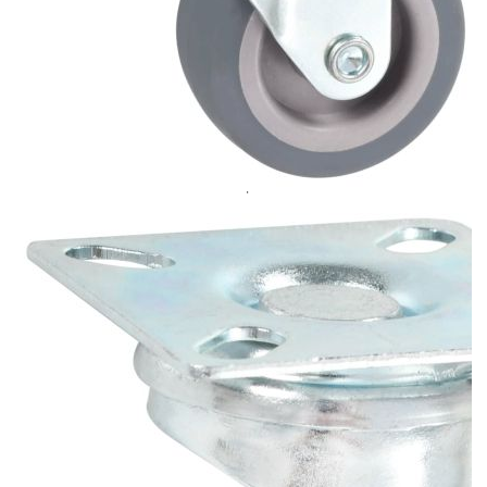
Безплатна доставка до адрес при плащане по банков път
Цвят:
Сив
Материал:
TPR (термопластична гума) и
поцинковано желязо
EAN code:
8719883716107
Максимален капацитет на
35 кг (всяко колело)
натоварване:
Диаметър на отвора:
36 х 36 мм
Диаметър на колелцата:
50 мм
Ширина на колелото:
20 мм
Размери на пластината:
50 x 50 мм (Д x Ш)
Височина на конструкцията:
70 мм
Купи на изплащане
Credit calculator
16 бр Въртящи се колела, 50 мм
Please select credit institution