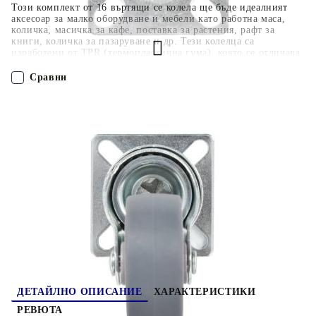
Този комплект от 16 въртящи се колела ще бъде идеалният
аксесоар за малко оборудване и мебели като работна маса,
количка, масичка за кафе, поставка за растения, рафт за
книги, количка за пазаруване и др. Тези колелца са
изработени от TPR (термопластична гума), която се отличава
с добра устойчивост на удар и вибрации, което позволява на
колелцата да работят гладко и тихо. Освен това техните меки
Сравни
повърхности ефективно предпазват вашия под от
надраскване. Освен това желязната рамка с поцинковано
покритие е силно устойчива на ръжда и по този начин
ПОРЪЧАЙ БЕЗ РЕГИСТРАЦИЯ
допринася за здравината и издръжливостта на колелцата.
Всяко колело има максимална товароносимост до 35 кг.
Доставката включва 16 въртящи се колела.
Наш представител ще се свърже с Вас в рамките на работния ден!
277818
3.120
кг
Оцени продукта
ДЕТАЙЛНО ОПИСАНИЕ
ХАРАКТЕРИСТИКИ
РЕВЮТА