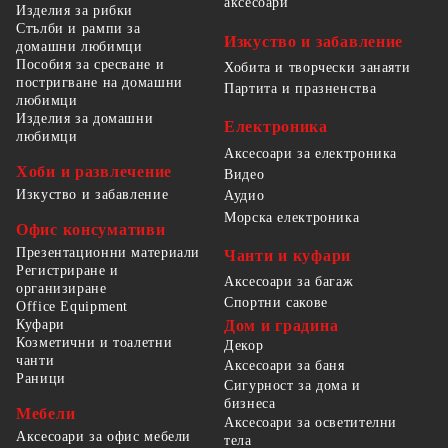
аксесоари
Изделия за рибки
Стълби и рампи за
Изкуство и забавление
домашни любимци
Пособия за сресване и
Хобита и творчески занаяти
постригване на домашни
Партита и празненства
любимци
Изделия за домашни
Електроника
любимци
Аксесоари за електроника
Хоби и развлечение
Видео
Изкуство и забавление
Аудио
Морска електроника
Офис консумативи
Презентационни материали
Чанти и куфари
Регистриране и
Аксесоари за багаж
организиране
Спортни сакове
Office Equipment
Куфари
Дом и градина
Козметични и тоалетни
Декор
чанти
Аксесоари за баня
Раници
Сигурност за дома и
бизнеса
Мебели
Аксесоари за осветителни
Аксесоари за офис мебели
тела