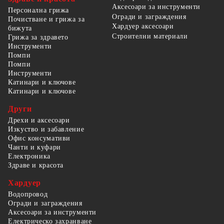
Аксесоари за инструменти
Персонална грижа
Огради и заграждения
Почистване и грижа за
Хардуер аксесоари
бижута
Строителни материали
Грижа за здравето
Инструменти
Помпи
Помпи
Инструменти
Катинари и ключове
Катинари и ключове
Други
Дрехи и аксесоари
Изкуство и забавление
Офис консумативи
Чанти и куфари
Електроника
Здраве и красота
Хардуер
Водопровод
Огради и заграждения
Аксесоари за инструменти
Електрическо захранване