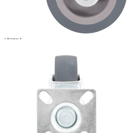
вноски на кредита.
Предоставената таблица е с информационна цел.
Добавете продукта в количката си с бутона "Добави в
количката" и при поръчка ще можете да изберете броя
вноски на кредита.
Когато плащате с NewPay, всъщност NewPay плаща
поръчката Ви вместо Вас. Вие я получавате и
разполагате с три начина да я платите към тях:
Отложено до 30 дни от момента на изпращане на
поръчката без оскъпяване. За покупки на стойност до
400 лв. / €204,52
Плащане на 4 вноски. Заплащате 20% от стойността на
поръчката си на момента с карта. Останалата сума се
разделя на 3 равни месечни вноски без оскъпяване. За
покупки на стойност до 1000 лв. / €511.31
Плащане на 6 вноски. Стойността на поръчката се
разпределя в 6 равни месечни вноски с оскъпяване. За
покупки на стойност до 2000 лв. / €1022.61