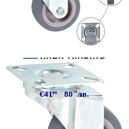
Tweet
Сподели
16 бр Въртящи се колела, 50 мм
€41
80
19
лв.
00
В наличност: 1 бр.
Време за доставка: 5 до 9 дни