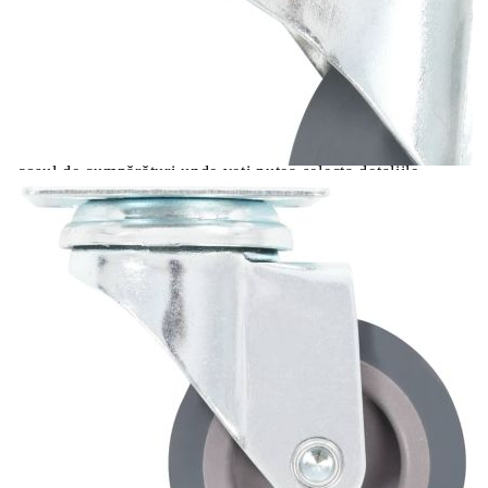
Цена на продукта:
€41.00
Extraction of information from credit institutions
Предоставената таблица е с информационна цел.
Добавете продукта в количката си с бутона "Добави в
количката" и при поръчка ще можете да изберете броя
вноски на кредита.
Acest tabel are caracter informativ. Adăugați produsul în
coșul de cumpărături unde veți putea selecta detaliile
cererii de creditare.
Предоставената таблица е с информационна цел.
Добавете продукта в количката си с бутона "Добави в
количката" и при поръчка ще можете да изберете броя
вноски на кредита.
Предоставената таблица е с информационна цел.
Добавете продукта в количката си с бутона "Добави в
количката" и при поръчка ще можете да изберете броя
вноски на кредита.
Предоставената таблица е с информационна цел.
Добавете продукта в количката си с бутона "Добави в
количката" и при поръчка ще можете да изберете броя