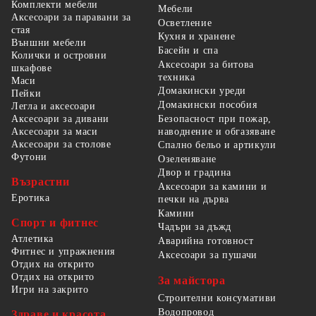
Комплекти мебели
Мебели
Аксесоари за паравани за
Осветление
стая
Кухня и хранене
Външни мебели
Басейн и спа
Колички и островни
Аксесоари за битова
шкафове
техника
Маси
Домакински уреди
Пейки
Домакински пособия
Легла и аксесоари
Безопасност при пожар,
Аксесоари за дивани
наводнение и обгазяване
Аксесоари за маси
Аксесоари за столове
Спално бельо и артикули
Футони
Озеленяване
Двор и градина
Възрастни
Аксесоари за камини и
Еротика
печки на дърва
Камини
Спорт и фитнес
Чадъри за дъжд
Атлетика
Аварийна готовност
Фитнес и упражнения
Аксесоари за пушачи
Отдих на открито
Отдих на открито
За майстора
Игри на закрито
Строителни консумативи
Водопровод
Здраве и красота