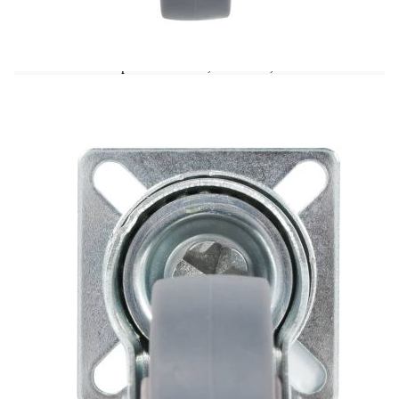
Този комплект от 16 въртящи се колела ще бъде
идеалният аксесоар за малко оборудване и
мебели като работна маса, количка, масичка за
кафе, поставка за растения, рафт за книги,
количка за пазаруване и др. Тези колелца са
изработени от TPR (термопластична гума),
която се отличава с добра устойчивост на удар и
вибрации, което позволява на колелцата да
работят гладко и тихо. Освен това техните меки
повърхности ефективно предпазват вашия под
от надраскване. Освен това желязната рамка с
поцинковано покритие е силно устойчива на
ръжда и по този начин допринася за здравината
и издръжливостта на колелцата. Всяко колело
има максимална товароносимост до 35 кг.
Доставката включва 16 въртящи се колела.
Цвят: Сив
Материал: TPR (термопластична гума) и
поцинковано желязо
Диаметър на колелцата: 50 мм