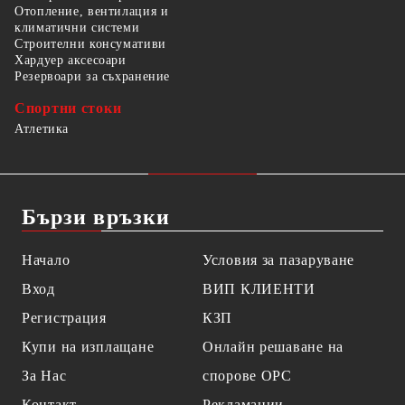
Отопление, вентилация и
климатични системи
Строителни консумативи
Хардуер аксесоари
Резервоари за съхранение
Спортни стоки
Атлетика
Бързи връзки
Начало
Условия за пазаруване
Вход
ВИП КЛИЕНТИ
Регистрация
КЗП
Купи на изплащане
Онлайн решаване на
За Нас
спорове OPC
Контакт
Рекламации