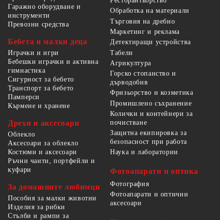
Ресторантьорство
Гаражно оборудване и
Обработка на материали
инструменти
Търговия на дребно
Превозни средства
Маркетинг и реклама
Бебета и малки деца
Детектиращи устройства
Табели
Играчки и игри
Бебешки играчки и активна
Агрикултура
гимнастика
Горско стопанство и
Сигурност за бебето
дърводобив
Транспорт за бебето
Фризьорство и козметика
Памперси
Промишлено съхранение
Кърмене и хранене
Колички и контейнери за
Дрехи и аксесоари
почистване
Защитна екипировка за
Облекло
безопасност при работа
Аксесоари за облекло
Костюми и аксесоари
Наука и лаборатории
Ръчни чанти, портфейли и
куфари
Фотоапарати и оптика
Фотография
За домашните любимци
Фотоапарати и оптични
Пособия за малки животни
аксесоари
Изделия за рибки
Стълби и рампи за