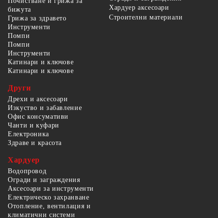
Почистване и грижа за
Хардуер аксесоари
бижута
Строителни материали
Грижа за здравето
Инструменти
Помпи
Помпи
Инструменти
Катинари и ключове
Катинари и ключове
Други
Дрехи и аксесоари
Изкуство и забавление
Офис консумативи
Чанти и куфари
Електроника
Здраве и красота
Хардуер
Водопровод
Огради и заграждения
Аксесоари за инструменти
Електрическо захранване
Отопление, вентилация и
климатични системи