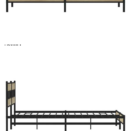
Добавете продукта в количката си с бутона "Добави в
количката" и при поръчка ще можете да изберете броя
вноски на кредита.
Acest tabel are caracter informativ. Adăugați produsul în
coșul de cumpărături unde veți putea selecta detaliile
cererii de creditare.
Предоставената таблица е с информационна цел.
Добавете продукта в количката си с бутона "Добави в
количката" и при поръчка ще можете да изберете броя
вноски на кредита.
Предоставената таблица е с информационна цел.
Добавете продукта в количката си с бутона "Добави в
количката" и при поръчка ще можете да изберете броя
вноски на кредита.
Предоставената таблица е с информационна цел.
Добавете продукта в количката си с бутона "Добави в
количката" и при поръчка ще можете да изберете броя
вноски на кредита.