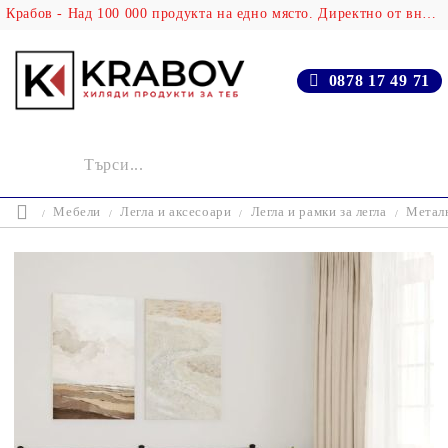
Крабов - Над 100 000 продукта на едно място. Директно от вносителя!
0878 17 49 71
Мебели
Легла и аксесоари
Легла и рамки за легла
Металн