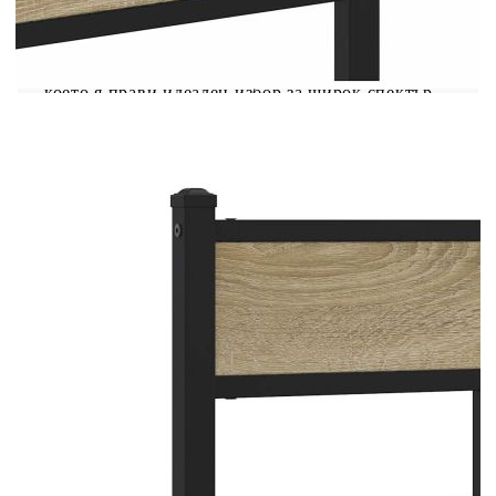
спалня, тогава тази класическа рамка за легло с
елегантен и непреходен дизайн е идеалният
избор за вас! Стабилна и дълготрайна рамка:
Стоманата е здрава, стабилна и издръжлива,
което я прави идеален избор за широк спектър
от приложения, от производството на мебели до
строителството.Метални ламели и крака:
Металната рамка на леглото е снабдена с
метални ламели и централни крака, които
осигуряват на матрака така необходимата опора
и дишане.Допълнително място за съхранение:
За ваше удобство леглото за гости също има
допълнително пространство отдолу, за да
държите вашите кутии за съхранение далеч от
погледа.Гъвкава табла: Тази рамка за легло се
предлага с табла, която осигурява отлична
опора за гърба, когато седите в леглото, за да
четете или гледате телевизия, като
същевременно служи и като декоративен
елемент. Добре е да се знае:Към това легло не е
включен матрак. Ние предлагаме разнообразна
селекция от матраци. Можете да проверите
нашия магазин за подходящ матрак.
Цвят: Дъб сонома