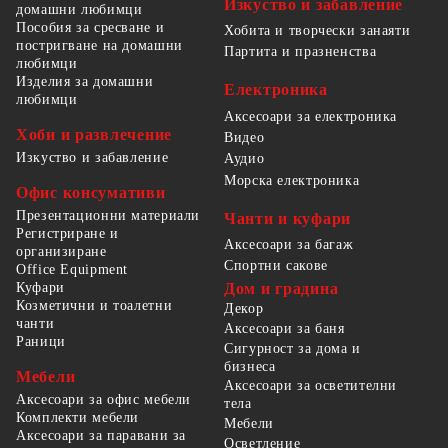
Изкуство и забавление
домашни любимци
Пособия за сресване и
Хобита и творчески занаяти
постригване на домашни
Партита и празненства
любимци
Изделия за домашни
Електроника
любимци
Аксесоари за електроника
Хоби и развлечение
Видео
Изкуство и забавление
Аудио
Морска електроника
Офис консумативи
Презентационни материали
Чанти и куфари
Регистриране и
Аксесоари за багаж
организиране
Спортни сакове
Office Equipment
Куфари
Дом и градина
Козметични и тоалетни
Декор
чанти
Аксесоари за баня
Раници
Сигурност за дома и
бизнеса
Мебели
Аксесоари за осветителни
Аксесоари за офис мебели
тела
Комплекти мебели
Мебели
Аксесоари за паравани за
Осветление