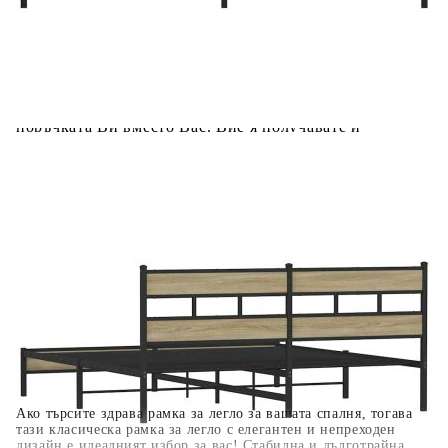
Предоставената таблица е с информационна цел.
Добавете продукта в количката си с бутона "Добави в
количката" и при поръчка ще можете да изберете броя
вноски на кредита.
Когато плащате с NewPay, всъщност NewPay плаща
поръчката Ви вместо Вас. Вие я получавате и
разполагате с три начина да я платите към тях:
Отложено до 30 дни от момента на изпращане на
поръчката без оскъпяване. За покупки на стойност до
400 лв. / €204,52
Плащане на 4 вноски. Заплащате 20% от стойността на
поръчката си на момента с карта. Останалата сума се
разделя на 3 равни месечни вноски без оскъпяване. За
покупки на стойност до 1000 лв. / €511.31
Плащане на 6 вноски. Стойността на поръчката се
разпределя в 6 равни месечни вноски с оскъпяване. За
покупки на стойност до 2000 лв. / €1022.61
Ако търсите здрава рамка за легло за вашата спалня, тогава
тази класическа рамка за легло с елегантен и непреходен
дизайн е идеалният избор за вас! Стабилна и дълготрайна