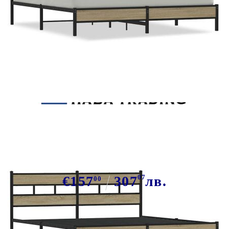
Tweet
Сподели
Метална рамка за легло, без
матрак, сонома дъб, 193x203 см
€157
307
07
лв.
00
В наличност: 3 бр.