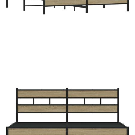
Време за доставка: 5 до 9 дни
Безплатна доставка до адрес при плащане по банков път
Цвят:
Дъб сонома
Материал:
Стомана, инженерна дървесина
EAN code:
8721158367808
Общи размери:
207 x 198 x 91,5 см (Д x Ш x В)
Размери на подходящ
193 x 203 см (Ш x Д) (матрак не е
матрак:
включен)
Купи на изплащане
Credit calculator
Метална рамка за легло, без матрак, сонома дъб,
193x203 см
Please select credit institution
Цена на продукта:
€157.00
Extraction of information from credit institutions
Предоставената таблица е с информационна цел.