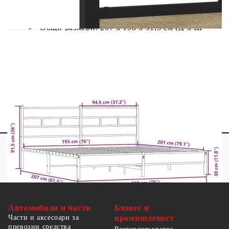
Материал: Стомана, инженерна дървесина
Общи размери: 207 x 198 x 91,5 см (Д x Ш
x В)
Размери на подходящ матрак: 193 x 203 см
(Ш x Д) (матрак не е включен)
Необходим е монтаж
Автомобили и части
Бизнес и
Части и аксесоари за
промишленост
превозни средства