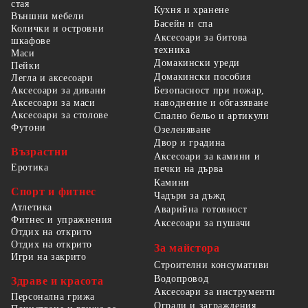
стая
Кухня и хранене
Външни мебели
Басейн и спа
Колички и островни
Аксесоари за битова
шкафове
техника
Маси
Домакински уреди
Пейки
Домакински пособия
Легла и аксесоари
Безопасност при пожар,
Аксесоари за дивани
наводнение и обгазяване
Аксесоари за маси
Аксесоари за столове
Спално бельо и артикули
Футони
Озеленяване
Двор и градина
Възрастни
Аксесоари за камини и
Еротика
печки на дърва
Камини
Спорт и фитнес
Чадъри за дъжд
Атлетика
Аварийна готовност
Фитнес и упражнения
Аксесоари за пушачи
Отдих на открито
Отдих на открито
За майстора
Игри на закрито
Строителни консумативи
Водопровод
Здраве и красота
Аксесоари за инструменти
Персонална грижа
Огради и заграждения