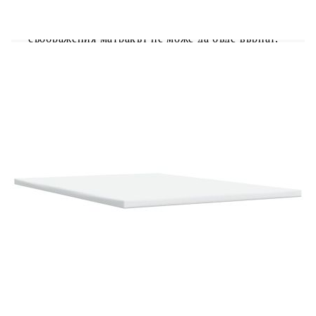
необходимата опора и дишане на вашия матрак.
Полезно е да знаете:Тази рамка за легло е с
ламели и включва ламели.От хигиенни
съображения матракът не може да бъде върнат,
ако опаковката е премахната или отворена.
Рамка за легло с табла:
Цвят: Син
Материал: Плат (100% полиестер),
шперплат, инженерно дърво, масивна борова
дървесина
Размери: 200 x 160 x 100,5 см (Д x Ш x В)
Удебелени пластмасови крака
Поддържащи крака от масивна борова
дървесина
Необходим е монтаж
Матрак:
Цвят: Бяло и синьо