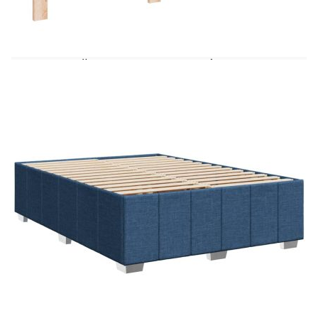
да се насладите на спокоен нощен сън! То ви
предлага максимална релаксация и приятен сън.
Мек и издръжлив материал: Полиестерната
тъкан съчетава мекота, дишане и издръжливост,
осигурявайки ви максимален комфорт и
уют.Матрак с джобни пружини: Този матрак с
джобни пружини има индивидуални джобни
пружини, които работят независимо, за да
осигурят персонализирана поддръжка,
реагирайки само на натиск във всяка област.
Този дизайн предотвратява „навиването“ и
намалява преноса на движение в сравнение с
традиционните матраци с отворена спирала.
Всяка джобна пружина поддържа тялото
индивидуално.Регулируема по височина табла:
Таблата е регулируема по височина, за да
отговаря на вашите предпочитания.Удобен топ
матрак: Този топ матрак подобрява поддръжката
и комфорта с меката си, дишаща повърхност,
като същевременно удължава живота на вашия
матрак. Сваляемият калъф позволява лесно
пране, което прави поддръжката изключително
лесна.Ламти за оптимална опора: Рамката на
леглото е с ламели, които осигуряват