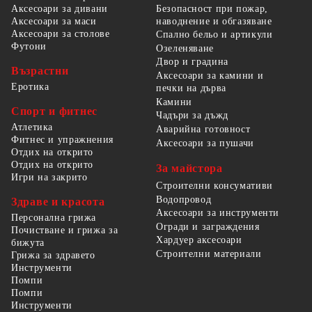
Безопасност при пожар,
Аксесоари за дивани
наводнение и обгазяване
Аксесоари за маси
Аксесоари за столове
Спално бельо и артикули
Футони
Озеленяване
Двор и градина
Възрастни
Аксесоари за камини и
Еротика
печки на дърва
Камини
Спорт и фитнес
Чадъри за дъжд
Атлетика
Аварийна готовност
Фитнес и упражнения
Аксесоари за пушачи
Отдих на открито
Отдих на открито
За майстора
Игри на закрито
Строителни консумативи
Водопровод
Здраве и красота
Аксесоари за инструменти
Персонална грижа
Огради и заграждения
Почистване и грижа за
Хардуер аксесоари
бижута
Строителни материали
Грижа за здравето
Инструменти
Помпи
Помпи
Инструменти