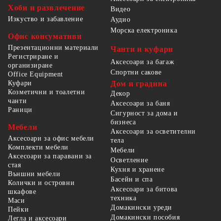
Хоби и развлечение
Видео
Изкуство и забавление
Аудио
Морска електроника
Офис консумативи
Презентационни материали
Чанти и куфари
Регистриране и
Аксесоари за багаж
организиране
Спортни сакове
Office Equipment
Куфари
Дом и градина
Козметични и тоалетни
Декор
чанти
Аксесоари за баня
Раници
Сигурност за дома и
бизнеса
Мебели
Аксесоари за осветителни
Аксесоари за офис мебели
тела
Комплекти мебели
Мебели
Аксесоари за паравани за
Осветление
стая
Кухня и хранене
Външни мебели
Басейн и спа
Колички и островни
Аксесоари за битова
шкафове
техника
Маси
Домакински уреди
Пейки
Домакински пособия
Легла и аксесоари