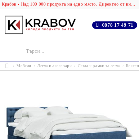
Крабов - Над 100 000 продукта на едно място. Директно от вносителя!
0878 17 49 71
Мебели
Легла и аксесоари
Легла и рамки за легла
Бокссп