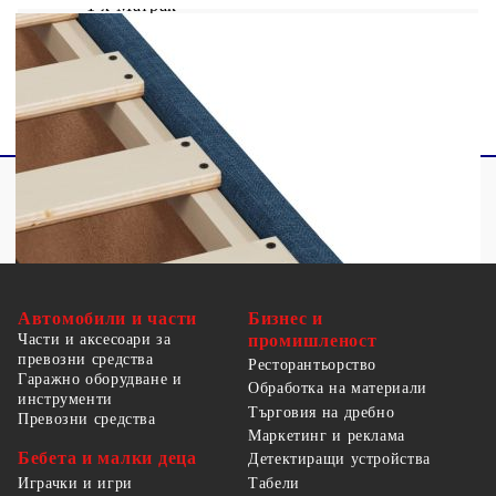
1 x Матрак
1 х Топ матрак
Автомобили и части
Бизнес и
Части и аксесоари за
промишленост
превозни средства
Ресторантьорство
Гаражно оборудване и
Обработка на материали
инструменти
Търговия на дребно
Превозни средства
Маркетинг и реклама
Бебета и малки деца
Детектиращи устройства
Табели
Играчки и игри