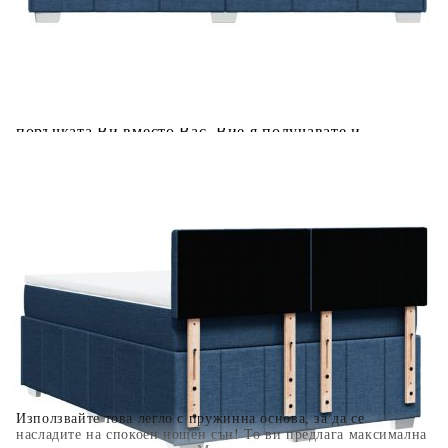
Предоставената таблица е с информационна цел.
Добавете продукта в количката си с бутона "Добави в
количката" и при поръчка ще можете да изберете броя
вноски на кредита.
Когато плащате с NewPay, всъщност NewPay плаща
поръчката Ви вместо Вас. Вие я получавате и
разполагате с три начина да я платите към тях:
Отложено до 30 дни от момента на изпращане на
поръчката без оскъпяване. За покупки на стойност до
400 лв. / €204,52
Плащане на 4 вноски. Заплащате 20% от стойността на
поръчката си на момента с карта. Останалата сума се
разделя на 3 равни месечни вноски без оскъпяване. За
покупки на стойност до 1000 лв. / €511.31
Плащане на 6 вноски. Стойността на поръчката се
разпределя в 6 равни месечни вноски с оскъпяване. За
покупки на стойност до 2000 лв. / €1022.61
Използвайте това легло с пружинна основа, за да се
насладите на спокоен нощен сън! То ви предлага максимална