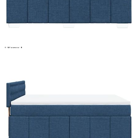
Предоставената таблица е с информационна цел.
Добавете продукта в количката си с бутона "Добави в
количката" и при поръчка ще можете да изберете броя
вноски на кредита.
Acest tabel are caracter informativ. Adăugați produsul în
coșul de cumpărături unde veți putea selecta detaliile
cererii de creditare.
Предоставената таблица е с информационна цел.
Добавете продукта в количката си с бутона "Добави в
количката" и при поръчка ще можете да изберете броя
вноски на кредита.
Предоставената таблица е с информационна цел.
Добавете продукта в количката си с бутона "Добави в
количката" и при поръчка ще можете да изберете броя
вноски на кредита.
Предоставената таблица е с информационна цел.
Добавете продукта в количката си с бутона "Добави в
количката" и при поръчка ще можете да изберете броя
вноски на кредита.