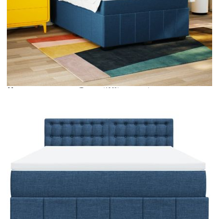
Време за доставка: 5 до 9 дни
Безплатна доставка до адрес при плащане по банков път
Цвят:
Бял
Материал:
Текстил (100% полиестер)
Размери:
160 x 200 x 5 см (Ш x Д x В)
EAN code:
8721102720215
Материал на пълнежа:
Пяна
Материал за пълнеж:
Покет пружини, пяна
Твърдост:
Средна
Купи на изплащане
Credit calculator
Боксспринг легло с матрак, синьо, 160x200 см, плат
Please select credit institution
Цена на продукта:
€625.00
Extraction of information from credit institutions