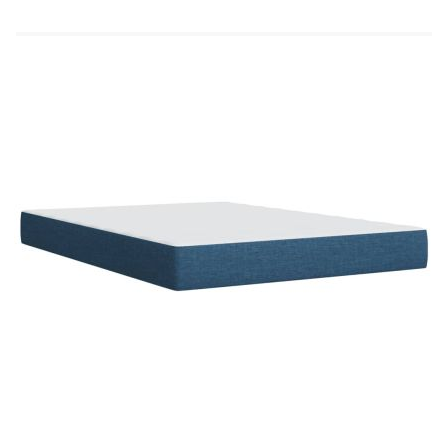
Материал: Текстил (100% полиестер)
Материал за пълнеж: Покет пружини, пяна
Твърдост: Средна
Размери: 160 x 200 x 20 см (Ш x Д x В)
Топ матрак:
Цвят: Бял
Материал: Текстил (100% полиестер)
Материал на пълнежа: Пяна
Размери: 160 x 200 x 5 см (Ш x Д x В)
Калъфът се сваля и пере в перална машина
Доставката съдържа:
1 x Рамка за легло
2 x Табли