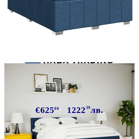
Tweet
Сподели
Боксспринг легло с матрак, синьо,
160x200 см, плат
€625
1222
39
лв.
00
В наличност: 7 бр.