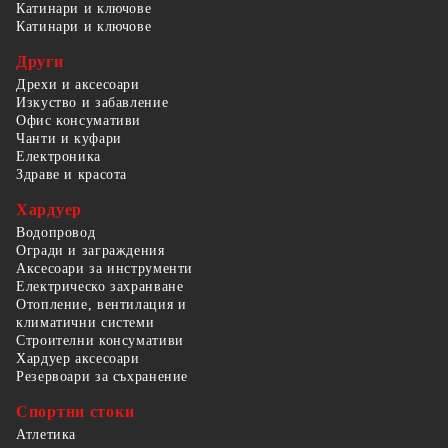
Катинари и ключове
Катинари и ключове
Други
Дрехи и аксесоари
Изкуство и забавление
Офис консумативи
Чанти и куфари
Електроника
Здраве и красота
Хардуер
Водопровод
Огради и заграждения
Аксесоари за инструменти
Електрическо захранване
Отопление, вентилация и
климатични системи
Строителни консумативи
Хардуер аксесоари
Резервоари за съхранение
Спортни стоки
Атлетика