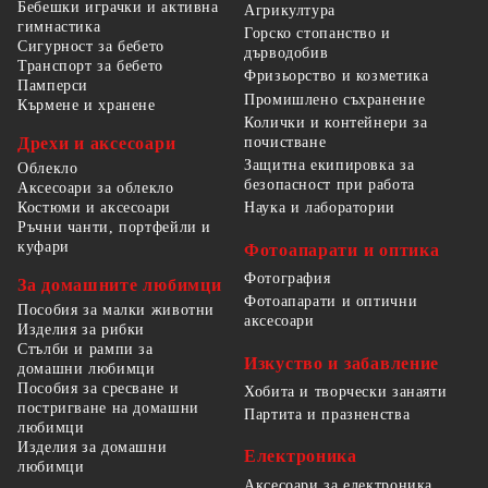
Бебешки играчки и активна
Агрикултура
гимнастика
Горско стопанство и
Сигурност за бебето
дърводобив
Транспорт за бебето
Фризьорство и козметика
Памперси
Промишлено съхранение
Кърмене и хранене
Колички и контейнери за
Дрехи и аксесоари
почистване
Защитна екипировка за
Облекло
безопасност при работа
Аксесоари за облекло
Костюми и аксесоари
Наука и лаборатории
Ръчни чанти, портфейли и
куфари
Фотоапарати и оптика
Фотография
За домашните любимци
Фотоапарати и оптични
Пособия за малки животни
аксесоари
Изделия за рибки
Стълби и рампи за
Изкуство и забавление
домашни любимци
Пособия за сресване и
Хобита и творчески занаяти
постригване на домашни
Партита и празненства
любимци
Изделия за домашни
Електроника
любимци
Аксесоари за електроника