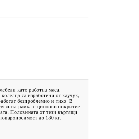
мебели като работна маса,
и колелца са изработени от каучук,
работят безпроблемно и тихо. В
лязната рамка с цинково покритие
цата. Половината от тези въртящи
товароносимост до 180 кг.