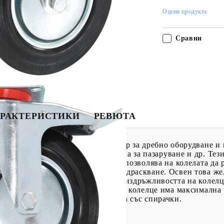
Оцени продукта
Сравни
РАКТЕРИСТИКИ
РЕВЮТА
олелца ще бъде идеалният аксесоар за дребно оборудване и 
а растения, рафт за книги, количка за пазаруване и др. Тез
вост на удари и вибрации, което позволява на колелата да 
 ефективно предпазва пода от надраскване. Освен това же
този начин допълва здравината и издръжливостта на колел
ачки за гъвкаво управление. Всяко колелце има максимална 
 колелца и 16 въртящи се колелца със спирачки.