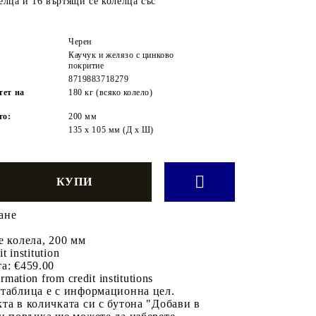
елца и 16 въртящи се колелца със
Черен
Каучук и желязо с цинково
покритие
8719883718279
тет на
180 кг (всяко колело)
то:
200 мм
:
135 х 105 мм (Д х Ш)
ане
е колела, 200 мм
it institution
а:
€459.00
rmation from credit institutions
 таблица е с информационна цел.
та в количката си с бутона "Добави в