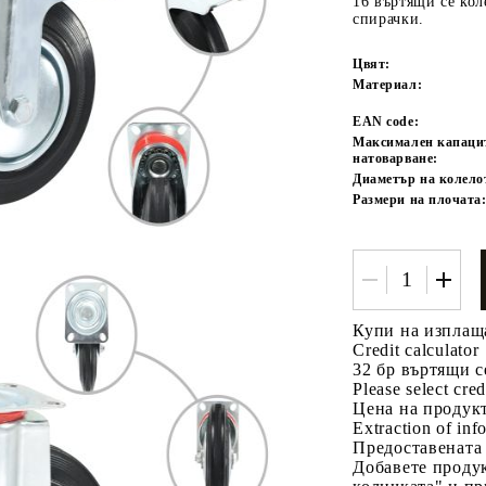
16 въртящи се кол
спирачки.
Цвят:
Материал:
EAN code:
Максимален капаци
натоварване:
Диаметър на колело
Размери на плочата
Tweet
одели
Купи на изплащ
Credit calculator
32 бр въртящи с
Please select cred
Цена на продукт
Extraction of info
Предоставената
Добавете продук