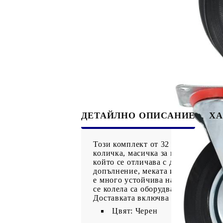
ДЕТАЙЛНО ОПИСАНИЕ
ХА
Този комплект от 32 въртящи се к
количка, масичка за кафе, стойка з
който се отличава с добра устойчи
допълнение, меката им повърхност
е много устойчива на ръжда и по 
се колела са оборудвани със спир
Доставката включва 16 въртящи се
Цвят: Черен