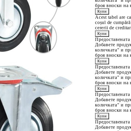
количката" и пр
броя вноски на 
Acest tabel are c
coșul de cumpărăt
cererii de creditar
Предоставената
Добавете продук
количката" и пр
броя вноски на 
Предоставената
Добавете продук
количката" и пр
броя вноски на 
Предоставената
Добавете продук
количката" и пр
броя вноски на 
Предоставената
Добавете продук