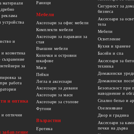
Раници
а материали
Сигурност за дом
 дребно
бизнеса
Мебели
 реклама
Аксесоари за осв
 устройства
Аксесоари за офис мебели
тела
Комплекти мебели
Мебели
Аксесоари за паравани за
Осветление
анство и
стая
Кухня и хранене
Външни мебели
 и козметика
Басейн и спа
Колички и островни
 съхранение
Аксесоари за бит
шкафове
онтейнери за
техника
Маси
Домакински уред
Пейки
пировка за
Домакински посо
Легла и аксесоари
 при работа
Безопасност при 
Аксесоари за дивани
оратории
наводнение и обг
Аксесоари за маси
ти и оптика
Спално бельо и а
Аксесоари за столове
Озеленяване
Футони
 и оптични
Двор и градина
Възрастни
Аксесоари за кам
печки на дърва
Еротика
и забавление