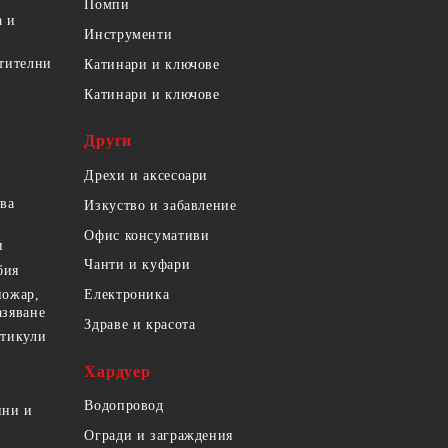
Помпи
а и
Инструменти
етителни
Катинари и ключове
Катинари и ключове
Други
Дрехи и аксесоари
ова
Изкуство и забавление
Офис консумативи
и
Чанти и куфари
бия
пожар,
Електроника
азяване
Здраве и красота
ртикули
Хардуер
Водопровод
ини и
Огради и заграждения