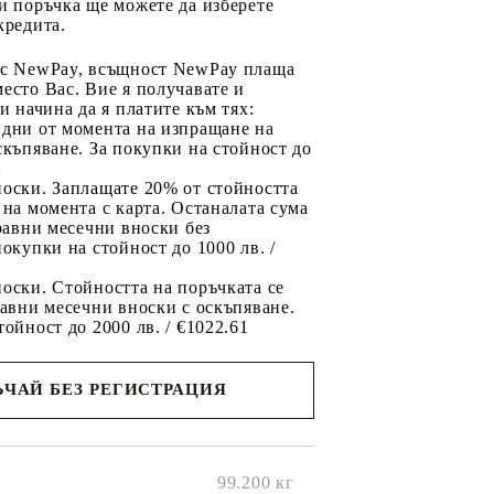
и поръчка ще можете да изберете
кредита.
 с NewPay, всъщност NewPay плаща
есто Вас. Вие я получавате и
ри начина да я платите към тях:
 дни от момента на изпращане на
скъпяване. За покупки на стойност до
2
носки. Заплащате 20% от стойността
 на момента с карта. Останалата сума
 равни месечни вноски без
покупки на стойност до 1000 лв. /
оски. Стойността на поръчката се
равни месечни вноски с оскъпяване.
тойност до 2000 лв. / €1022.61
ЧАЙ БЕЗ РЕГИСТРАЦИЯ
ще се
ките на
99.200
кг