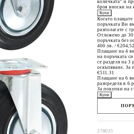
количката" и пр
броя вноски на 
Когато плащате
поръчката Ви вм
разполагате с т
Отложено до 30
поръчката без о
400 лв. / €204,5
Плащане на 4 в
на поръчката си
се разделя на 3
оскъпяване. За 
€511.31
Плащане на 6 вн
разпределя в 6 
За покупки на с
ПОРЪ
Наш представител 
свърже с Вас в рам
работния ден!
278035