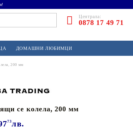
я!
Централа:
0878 17 49 71
ЕЦА
ДОМАШНИ ЛЮБИМЦИ
олела, 200 мм
ТЛЕТИКА
аскетбол
кс и бойни изкуства
тящи се колела, 200 мм
йзбол и софтбол
кей и лакрос
97
73
лв.
сновно спортно оборудване