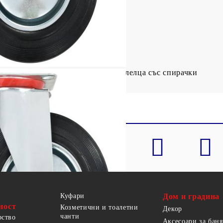
 цинково покритие
м
5 мм (Д х Ш)
оварване: 180 кг (всяко колело)
щи се колелца и 16 въртящи се колелца със спирачки
Куфари
Дом и градина
ност
Козметични и тоалетни
Декор
чанти
рство
Аксесоари за баня