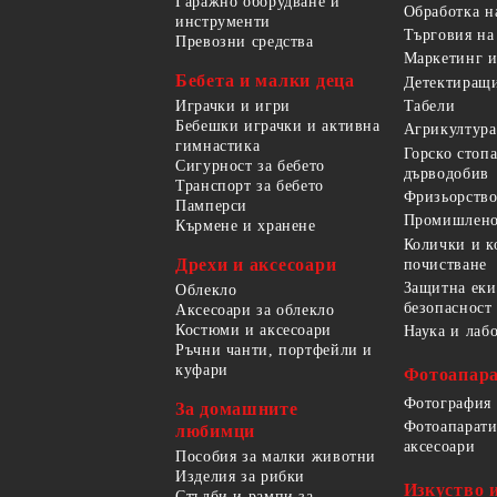
Гаражно оборудване и
Обработка н
инструменти
Търговия на
Превозни средства
Маркетинг и
Бебета и малки деца
Детектиращи
Играчки и игри
Табели
Бебешки играчки и активна
Агрикултура
гимнастика
Горско стоп
Сигурност за бебето
дърводобив
Транспорт за бебето
Фризьорство
Памперси
Промишлено
Кърмене и хранене
Колички и к
Дрехи и аксесоари
почистване
Защитна еки
Облекло
безопасност
Аксесоари за облекло
Костюми и аксесоари
Наука и лаб
Ръчни чанти, портфейли и
куфари
Фотоапара
Фотография
За домашните
Фотоапарати
любимци
аксесоари
Пособия за малки животни
Изделия за рибки
Изкуство 
Стълби и рампи за