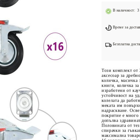
Подложки за фитнес уреди
В
В наличност: 3 
Лостове за набиране
Силови кули
Време за достав
Йога и пилатес
Безплатна доста
Този комплект от 
аксесоар за дребн
количка, масичка з
книги, количка за
изработени от кау
устойчивост на уд
колелата да работ
меката им повърх
надраскване. Осве
покритие е много 
допълва здравинат
Половината от тез
спирачки за гъвка
максимална товаро