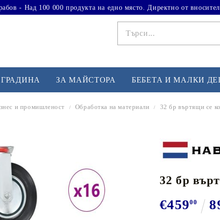
рабов - Над 100 000 продукта на едно място. Директно от вносител
 ГРАДИНА
ЗА МАЙСТОРА
БЕБЕТА И МАЛКИ Д
знес и промишленост
Обработка на материали
32 бр въртящи се к
ФИТНЕС УПРАЖНЕНИЯ
А
Вдигане на тежести
Б
Кардио
Бо
любимци
32 бр вър
Йога и пилатес
Бе
Лежанки за упражнения
Хо
€459
8
00
Тренажори за баланс
О