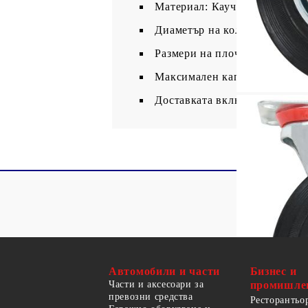
Материал: Каучук и желязо с
Диаметър на колелото: 200 м
Размери на плочата: 135 х 10
Максимален капацитет на нат
Доставката включва 16 въртя
Автомобили и части
Бизнес и
Части и аксесоари за
промишле
превозни средства
Ресторантьо