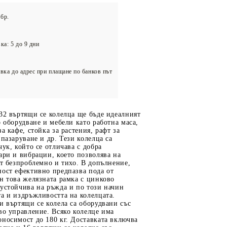
олейбол
бр.
ка: 5 до 9 дни
вка до адрес при плащане по банков път
32 въртящи се колелца ще бъде идеалният
о оборудване и мебели като работна маса,
а кафе, стойка за растения, рафт за
 пазаруване и др. Тези колелца са
чук, който се отличава с добра
ари и вибрации, което позволява на
ят безпроблемно и тихо. В допълнение,
ност ефективно предпазва пода от
н това желязната рамка с цинково
устойчива на ръжда и по този начин
а и издръжливостта на колелцата.
и въртящи се колела са оборудвани със
во управление. Всяко колелце има
носимост до 180 кг. Доставката включва