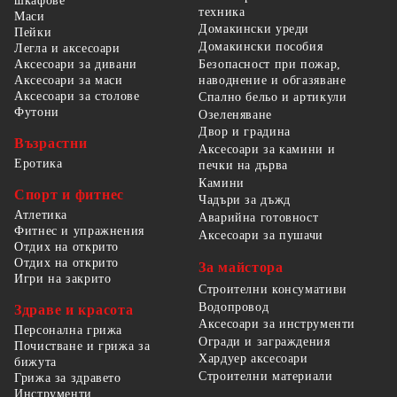
шкафове
техника
Маси
Домакински уреди
Пейки
Домакински пособия
Легла и аксесоари
Безопасност при пожар,
Аксесоари за дивани
наводнение и обгазяване
Аксесоари за маси
Аксесоари за столове
Спално бельо и артикули
Футони
Озеленяване
Двор и градина
Възрастни
Аксесоари за камини и
Еротика
печки на дърва
Камини
Спорт и фитнес
Чадъри за дъжд
Атлетика
Аварийна готовност
Фитнес и упражнения
Аксесоари за пушачи
Отдих на открито
Отдих на открито
За майстора
Игри на закрито
Строителни консумативи
Водопровод
Здраве и красота
Аксесоари за инструменти
Персонална грижа
Огради и заграждения
Почистване и грижа за
Хардуер аксесоари
бижута
Строителни материали
Грижа за здравето
Инструменти