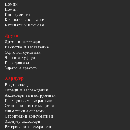
Помпи
Помпи
Инструменти
Катинари и ключове
Катинари и ключове
Други
Дрехи и аксесоари
Изкуство и забавление
Офис консумативи
Чанти и куфари
Електроника
Здраве и красота
Хардуер
Водопровод
Огради и заграждения
Аксесоари за инструменти
Електрическо захранване
Отопление, вентилация и
климатични системи
Строителни консумативи
Хардуер аксесоари
Резервоари за съхранение