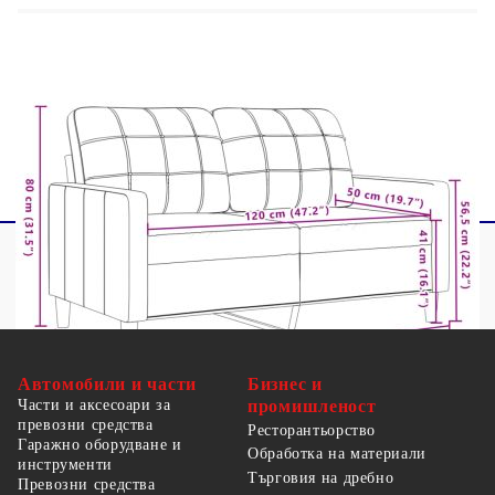
1 х 3-местен диван
1 x Табуретка
4 х Болстер възглавници
Автомобили и части
Бизнес и
Части и аксесоари за
промишленост
превозни средства
Ресторантьорство
Гаражно оборудване и
Обработка на материали
инструменти
Търговия на дребно
Превозни средства