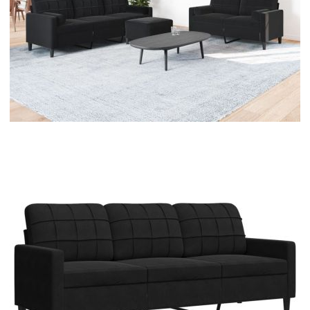
Време за доставка: 5 до 9 дни
Безплатна доставка до адрес при плащане по банков път
Цвят:
Черен
Материал:
Кадифе (100% полиестер), метал,
шперплат, текстил
EAN code:
8721102604171
Общи размери:
197 x 77 x 80 см (Ш x Д x В)
Височина на седалката от
41 см
земята:
Дълбочина на седалката:
50 см
Размери на табуретката:
60 x 50 x 41 см (Ш x Д x В)
Ширина на седалката:
180 см
Височина на подлакътника
56,5 см
от земята:
Материал на пълнежа:
Пяна
Размери на болстер
15 x 50 см (Диам. х В)
възглавницата: