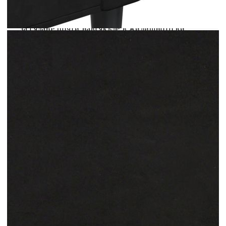
диван, или ви предлага допълнително място за
сядане във вашата стая. Освен това семплият
дизайн и компактният размер я правят идеална
за сядане почти навсякъде в жилищното ви
пространство.Привличащ вниманието дизайн: С
изчистен, но модерен дизайн, това канапе е
предназначено да привлича вниманието във
вашата стая.
Цвят: Черен
Материал: Кадифе (100% полиестер),
метал, шперплат, текстил
Материал на пълнежа: Пяна
2-местен диван:
Общи размери: 137 x 77 x 80 см (Ш x Д x
В)
Ширина на седалката: 120 см
Дълбочина на седалката: 50 см
Височина на седалката от земята: 41 см