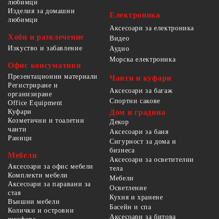
любимци
Изделия за домашни
Електроника
любимци
Аксесоари за електроника
Хоби и развлечение
Видео
Изкуство и забавление
Аудио
Морска електроника
Офис консумативи
Презентационни материали
Чанти и куфари
Регистриране и
Аксесоари за багаж
организиране
Спортни сакове
Office Equipment
Куфари
Дом и градина
Козметични и тоалетни
Декор
чанти
Аксесоари за баня
Раници
Сигурност за дома и
бизнеса
Мебели
Аксесоари за осветителни
Аксесоари за офис мебели
тела
Комплекти мебели
Мебели
Аксесоари за паравани за
Осветление
стая
Кухня и хранене
Външни мебели
Басейн и спа
Колички и островни
Аксесоари за битова