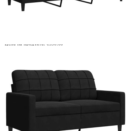
Купи на изплащане
Credit calculator
Мека мебел от 3 части с възглавници и болстери черен
кадифе
Please select credit institution
Цена на продукта:
€530.00
Extraction of information from credit institutions
Предоставената таблица е с информационна цел.
Добавете продукта в количката си с бутона "Добави в
количката" и при поръчка ще можете да изберете броя
вноски на кредита.
Acest tabel are caracter informativ. Adăugați produsul în
coșul de cumpărături unde veți putea selecta detaliile
cererii de creditare.
Предоставената таблица е с информационна цел.
Добавете продукта в количката си с бутона "Добави в
количката" и при поръчка ще можете да изберете броя
вноски на кредита.