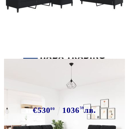
Tweet
Сподели
Мека мебел от 3 части с
възглавници и болстери черен
кадифе
€530
1036
59
лв.
00
В наличност: 76 бр.