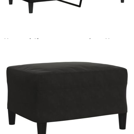
Предоставената таблица е с информационна цел.
Добавете продукта в количката си с бутона "Добави в
количката" и при поръчка ще можете да изберете броя
вноски на кредита.
Предоставената таблица е с информационна цел.
Добавете продукта в количката си с бутона "Добави в
количката" и при поръчка ще можете да изберете броя
вноски на кредита.
Предоставената таблица е с информационна цел.
Добавете продукта в количката си с бутона "Добави в
количката" и при поръчка ще можете да изберете броя
вноски на кредита.
Когато плащате с NewPay, всъщност NewPay плаща
поръчката Ви вместо Вас. Вие я получавате и
разполагате с три начина да я платите към тях:
Отложено до 30 дни от момента на изпращане на
поръчката без оскъпяване. За покупки на стойност до
400 лв. / €204,52
Плащане на 4 вноски. Заплащате 20% от стойността на
поръчката си на момента с карта. Останалата сума се
разделя на 3 равни месечни вноски без оскъпяване. За