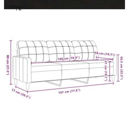
Височина на подлакътника от земята: 56,5
см
3-местен диван:
Общи размери: 197 x 77 x 80 см (Ш x Д x
В)
Ширина на седалката: 180 см
Дълбочина на седалката: 50 см
Височина на седалката от земята: 41 см
Височина на подлакътника от земята: 56,5
см
Размери на табуретката: 60 x 50 x 41 см (Ш
x Д x В)
Размери на болстер възглавницата: 15 x 50
см (Диам. х В)
Доставката съдържа:
1 х 2-местен диван