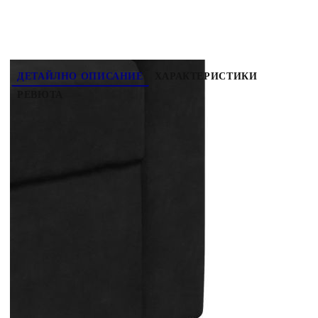
ДЕТАЙЛНО ОПИСАНИЕ
ХАРАКТЕРИСТИКИ
РЕВЮТА
Този комплект дивани е отлично място за
вашето време за разговори, четене, гледане на
телевизия или просто почивка. Той е
предназначен да бъде фокусна точка във вашия
дом. Мек и удобен материал: Кадифената
материя се отличава с мека и гладка повърхност,
която създава приятно усещане върху кожата,
като ви носи топлина и максимален
комфорт.Здрава и стабилна рамка: Металната
рамка на тази мека мебел осигурява здравина и
стабилност.Удобна седалка: Диванът е много
удобен с дебело подплатените седалки,
подлакътниците и възглавниците за
гърба.Функционална табуретка: Тази табуретка
е подходяща за опора за крака, когато лежите на