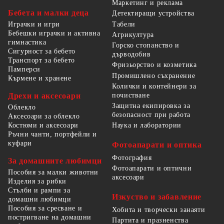
Маркетинг и реклама
Бебета и малки деца
Детектиращи устройства
Табели
Играчки и игри
Бебешки играчки и активна
Агрикултура
гимнастика
Горско стопанство и
Сигурност за бебето
дърводобив
Транспорт за бебето
Фризьорство и козметика
Памперси
Промишлено съхранение
Кърмене и хранене
Колички и контейнери за
Дрехи и аксесоари
почистване
Защитна екипировка за
Облекло
безопасност при работа
Аксесоари за облекло
Костюми и аксесоари
Наука и лаборатории
Ръчни чанти, портфейли и
куфари
Фотоапарати и оптика
Фотография
За домашните любимци
Фотоапарати и оптични
Пособия за малки животни
аксесоари
Изделия за рибки
Стълби и рампи за
Изкуство и забавление
домашни любимци
Пособия за сресване и
Хобита и творчески занаяти
постригване на домашни
Партита и празненства