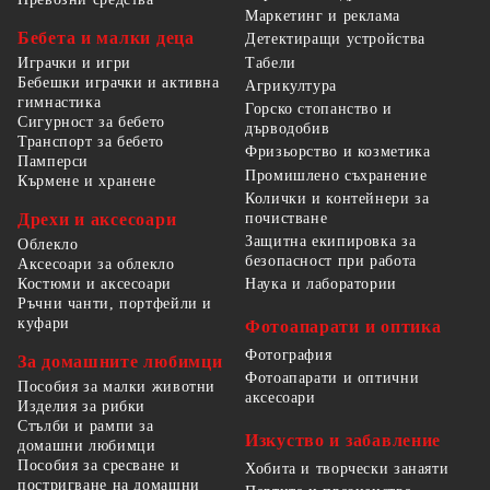
Маркетинг и реклама
Бебета и малки деца
Детектиращи устройства
Табели
Играчки и игри
Бебешки играчки и активна
Агрикултура
гимнастика
Горско стопанство и
Сигурност за бебето
дърводобив
Транспорт за бебето
Фризьорство и козметика
Памперси
Промишлено съхранение
Кърмене и хранене
Колички и контейнери за
Дрехи и аксесоари
почистване
Защитна екипировка за
Облекло
безопасност при работа
Аксесоари за облекло
Костюми и аксесоари
Наука и лаборатории
Ръчни чанти, портфейли и
куфари
Фотоапарати и оптика
Фотография
За домашните любимци
Фотоапарати и оптични
Пособия за малки животни
аксесоари
Изделия за рибки
Стълби и рампи за
Изкуство и забавление
домашни любимци
Пособия за сресване и
Хобита и творчески занаяти
постригване на домашни