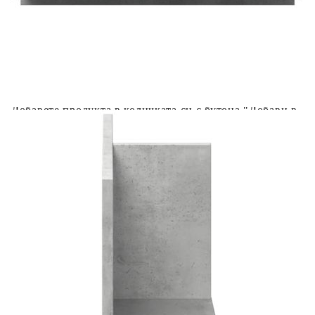
количката" и при поръчка ще можете да изберете броя
вноски на кредита.
Acest tabel are caracter informativ. Adăugați produsul în
coșul de cumpărături unde veți putea selecta detaliile
cererii de creditare.
Предоставената таблица е с информационна цел.
Добавете продукта в количката си с бутона "Добави в
количката" и при поръчка ще можете да изберете броя
вноски на кредита.
Предоставената таблица е с информационна цел.
Добавете продукта в количката си с бутона "Добави в
количката" и при поръчка ще можете да изберете броя
вноски на кредита.
Предоставената таблица е с информационна цел.
Добавете продукта в количката си с бутона "Добави в
количката" и при поръчка ще можете да изберете броя
вноски на кредита.
Предоставената таблица е с информационна цел.
Добавете продукта в количката си с бутона "Добави в