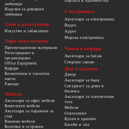
Партита и празненства
любимци
Изделия за домашни
Електроника
любимци
Аксесоари за електроника
Хоби и развлечение
Видео
Изкуство и забавление
Аудио
Морска електроника
Офис консумативи
Презентационни материали
Чанти и куфари
Регистриране и
Аксесоари за багаж
организиране
Спортни сакове
Office Equipment
Куфари
Дом и градина
Козметични и тоалетни
Декор
чанти
Аксесоари за баня
Раници
Сигурност за дома и
бизнеса
Мебели
Аксесоари за осветителни
Аксесоари за офис мебели
тела
Комплекти мебели
Мебели
Аксесоари за паравани за
Осветление
стая
Кухня и хранене
Външни мебели
Басейн и спа
Колички и островни