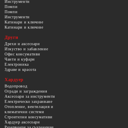
Инструменти
Помпи
Помпи
Инструменти
Катинари и ключове
Катинари и ключове
Други
Дрехи и аксесоари
Изкуство и забавление
Офис консумативи
Чанти и куфари
Електроника
Здраве и красота
Хардуер
Водопровод
Огради и заграждения
Аксесоари за инструменти
Електрическо захранване
Отопление, вентилация и
климатични системи
Строителни консумативи
Хардуер аксесоари
Резервоари за съхранение