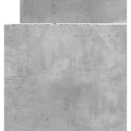
материал: Инженерната дървесина е издръжлив
и стабилен материал с гладка повърхност, която
е устойчива на влага, изкривяване и
разцепване, което я прави надежден избор за
различни проекти.Достатъчно място за
съхранение: Този стенен окачен шкаф предлага
удобно място за съхранение, за да държите
вашите различни ежедневни неща добре
организирани и леснодостъпни.Спестяващ
място дизайн: Тази окачена етажерка може да
бъде монтирана на стена, за да добавите
допълнително място за съхранение. По този
начин можете да увеличите максимално
пространството на пода и да поддържате
чистота.Лесен за поддръжка: Тази стенна
етажерка за декорации се почиства лесно с
влажна кърпа и изисква по-малко поддръжка.
Добре е да се знае:Винтовете и дюбелите за
стената не са включени. Съветваме ви да
намерите и използвате винтове и дюбели,
подходящи специално за вашите стени. Ако не
сте сигурни, можете да се консултирате с
професионалист. Моля, прочетете и следвайте
всяка стъпка от инструкциите.