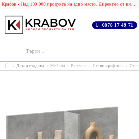
Крабов - Над 100 000 продукта на едно място. Директно от вносителя!
0878 17 49 71
Дом и градина
Мебели
Рафтове
Стенни рафтове
Стен