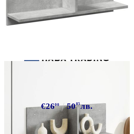
Tweet
Сподели
Стенен шкаф, 70x16,5x30 см,
бетонно сив, инженерно дърво
€26
50
85
лв.
00
В наличност: 15 бр.