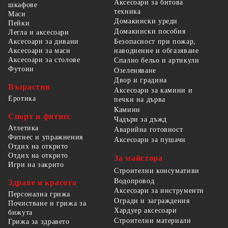
Аксесоари за битова
шкафове
техника
Маси
Домакински уреди
Пейки
Домакински пособия
Легла и аксесоари
Безопасност при пожар,
Аксесоари за дивани
наводнение и обгазяване
Аксесоари за маси
Аксесоари за столове
Спално бельо и артикули
Футони
Озеленяване
Двор и градина
Възрастни
Аксесоари за камини и
Еротика
печки на дърва
Камини
Спорт и фитнес
Чадъри за дъжд
Атлетика
Аварийна готовност
Фитнес и упражнения
Аксесоари за пушачи
Отдих на открито
Отдих на открито
За майстора
Игри на закрито
Строителни консумативи
Водопровод
Здраве и красота
Аксесоари за инструменти
Персонална грижа
Огради и заграждения
Почистване и грижа за
Хардуер аксесоари
бижута
Строителни материали
Грижа за здравето