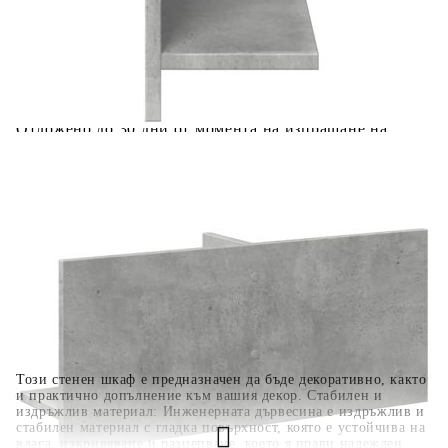
количката" и при поръчка ще можете да изберете броя
вноски на кредита.
Когато плащате с NewPay, всъщност NewPay плаща
поръчката Ви вместо Вас. Вие я получавате и
разполагате с три начина да я платите към тях:
Отложено до 30 дни от момента на изпращане на
поръчката без оскъпяване. За покупки на стойност до
400 лв. / €204,52
Плащане на 4 вноски. Заплащате 20% от стойността на
поръчката си на момента с карта. Останалата сума се
разделя на 3 равни месечни вноски без оскъпяване. За
покупки на стойност до 1000 лв. / €511.31
Плащане на 6 вноски. Стойността на поръчката се
разпределя в 6 равни месечни вноски с оскъпяване. За
покупки на стойност до 2000 лв. / €1022.61
Този стенен шкаф е предназначен да бъде декоративно, както
и практично допълнение към вашия декор. Стабилен и
издръжлив материал: Инженерната дървесина е издръжлив и
стабилен материал с гладка повърхност, която е устойчива на
влага, изкривяване и разцепване, което я прави надежден