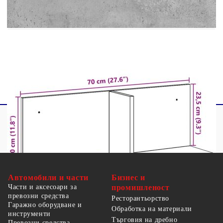
Цвят: Бетонно сиво
Материал: Инженерно дърво
Размери: 70 x 16,5 x 30 см (Ш x Д x В)
Необходим е монтаж
Автомобили и части
Бизнес и
Части и аксесоари за
промишленост
превозни средства
Ресторантьорство
Гаражно оборудване и
Обработка на материали
инструменти
Търговия на дребно
Превозни средства