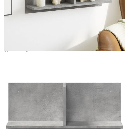
Време за доставка: 5 до 9 дни
Безплатна доставка до адрес при плащане по банков път
Цвят:
Бетонно сиво
Материал:
Инженерно дърво
Размери:
70 x 16,5 x 30 см (Ш x Д x В)
EAN code:
8721158391414
Купи на изплащане
Credit calculator
Стенен шкаф, 70x16,5x30 см, бетонно сив, инженерно
дърво
Please select credit institution
Цена на продукта:
€26.00
Extraction of information from credit institutions
Предоставената таблица е с информационна цел.
Добавете продукта в количката си с бутона "Добави в