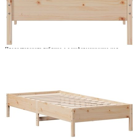
Добавете продукта в количката си с бутона "Добави в
количката" и при поръчка ще можете да изберете броя
вноски на кредита.
Acest tabel are caracter informativ. Adăugați produsul în
coșul de cumpărături unde veți putea selecta detaliile
cererii de creditare.
Предоставената таблица е с информационна цел.
Добавете продукта в количката си с бутона "Добави в
количката" и при поръчка ще можете да изберете броя
вноски на кредита.
Предоставената таблица е с информационна цел.
Добавете продукта в количката си с бутона "Добави в
количката" и при поръчка ще можете да изберете броя
вноски на кредита.
Предоставената таблица е с информационна цел.
Добавете продукта в количката си с бутона "Добави в
количката" и при поръчка ще можете да изберете броя
вноски на кредита.
Предоставената таблица е с информационна цел.