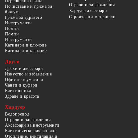
Персонална грижа
Огради и заграждения
Почистване и грижа за
Хардуер аксесоари
бижута
Строителни материали
Грижа за здравето
Инструменти
Помпи
Помпи
Инструменти
Катинари и ключове
Катинари и ключове
Други
Дрехи и аксесоари
Изкуство и забавление
Офис консумативи
Чанти и куфари
Електроника
Здраве и красота
Хардуер
Водопровод
Огради и заграждения
Аксесоари за инструменти
Електрическо захранване
Отопление, вентилация и