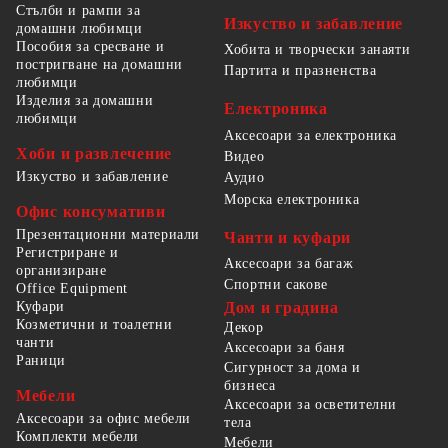
Стълби и рампи за
Изкуство и забавление
домашни любимци
Пособия за сресване и
Хобита и творчески занаяти
постригване на домашни
Партита и празненства
любимци
Изделия за домашни
Електроника
любимци
Аксесоари за електроника
Хоби и развлечение
Видео
Изкуство и забавление
Аудио
Морска електроника
Офис консумативи
Презентационни материали
Чанти и куфари
Регистриране и
Аксесоари за багаж
организиране
Спортни сакове
Office Equipment
Куфари
Дом и градина
Козметични и тоалетни
Декор
чанти
Аксесоари за баня
Раници
Сигурност за дома и
бизнеса
Мебели
Аксесоари за осветителни
Аксесоари за офис мебели
тела
Комплекти мебели
Мебели