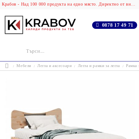
Крабов - Над 100 000 продукта на едно място. Директно от вносителя!
0878 17 49 71
Мебели
Легла и аксесоари
Легла и рамки за легла
Рамка 