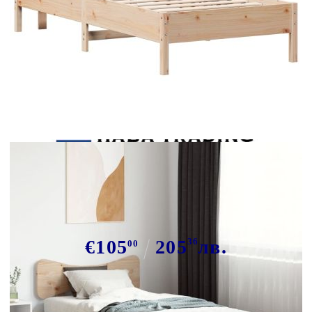
Tweet
Сподели
Рамка за легло без матрак, 75x190
см, масивна чамова дървесина
€105
205
36
лв.
00
В наличност: 4 бр.