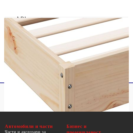
Материал на ламела: Шперплат
Общи размери: 195,5 x 80,5 x 81 см (Д x Ш
x В)
За матрак с размери: 75 x 190 cм (Ш x Д)
(матракът не е включен)
С табла за глава
Необходим е монтаж
Автомобили и части
Бизнес и
Части и аксесоари за
промишленост