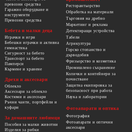
превозни средства
Ресторантьорство
Гаражно оборудване и
Обработка на материали
инструменти
Търговия на дребно
Превозни средства
Маркетинг и реклама
Бебета и малки деца
Детектиращи устройства
Табели
Играчки и игри
Бебешки играчки и активна
Агрикултура
гимнастика
Горско стопанство и
Сигурност за бебето
дърводобив
Транспорт за бебето
Фризьорство и козметика
Памперси
Промишлено съхранение
Кърмене и хранене
Колички и контейнери за
Дрехи и аксесоари
почистване
Защитна екипировка за
Облекло
безопасност при работа
Аксесоари за облекло
Костюми и аксесоари
Наука и лаборатории
Ръчни чанти, портфейли и
куфари
Фотоапарати и оптика
Фотография
За домашните любимци
Фотоапарати и оптични
Пособия за малки животни
аксесоари
Изделия за рибки