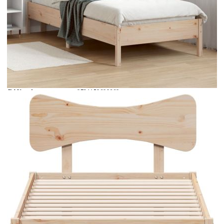
Време за доставка: 5 до 9 дни
Безплатна доставка до адрес при плащане по банков път
Материал:
Масивна борова дървесина (необработена)
EAN code:
8721158688668
Общи размери:
195,5 x 80,5 x 81 см (Д x Ш x В)
За матрак с размери:
75 x 190 cм (Ш x Д) (матракът не е включен)
Материал на ламела:
Шперплат
Купи на изплащане
Credit calculator
Рамка за легло без матрак, 75x190 см, масивна чамова
дървесина
Please select credit institution
Цена на продукта:
€105.00
Extraction of information from credit institutions
Предоставената таблица е с информационна цел.