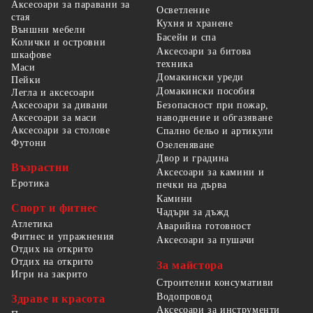
Аксесоари за паравани за
Осветление
стая
Кухня и хранене
Външни мебели
Басейн и спа
Колички и островни
Аксесоари за битова
шкафове
техника
Маси
Домакински уреди
Пейки
Домакински пособия
Легла и аксесоари
Безопасност при пожар,
Аксесоари за дивани
наводнение и обгазяване
Аксесоари за маси
Аксесоари за столове
Спално бельо и артикули
Футони
Озеленяване
Двор и градина
Възрастни
Аксесоари за камини и
Еротика
печки на дърва
Камини
Спорт и фитнес
Чадъри за дъжд
Атлетика
Аварийна готовност
Фитнес и упражнения
Аксесоари за пушачи
Отдих на открито
Отдих на открито
За майстора
Игри на закрито
Строителни консумативи
Водопровод
Здраве и красота
Аксесоари за инструменти