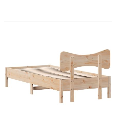
допълнение към вашия интериор. Масивна
борова дървесина: Масивната борова дървесина
е красив естествен материал. Боровата
дървесина има прави влакна, а чеповете
придават на материала характерния му рустик
вид.Летви от шперплат: Летвите от шперплат
осигуряват добро разпределение на теглото,
като гарантират, че матракът ще остане на
мястото си при всяко завъртане на тялото ви по
време на сън.Поддържащи крака: Леглото се
поддържа от здрави крака, които осигуряват
неговата стабилност, безопасност и
твърдост.Отлична опора: Таблата на леглото в
спалнята ви осигурява отлична опора за гърба,
когато седите в леглото, за да четете или гледате
телевизия. Полезно е да знаете:Тази рамка за
легло е с ламелна основа и включва
ламелите.Матраците не са включени в това
легло. Предлагаме разнообразен избор от
матраци. Можете да разгледате нашия магазин
за подходящи матраци.
Материал: Масивна борова дървесина
(необработена)