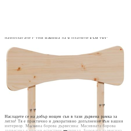
Добавете продукта в количката си с бутона "Добави в
количката" и при поръчка ще можете да изберете броя
вноски на кредита.
Когато плащате с NewPay, всъщност NewPay плаща
поръчката Ви вместо Вас. Вие я получавате и
разполагате с три начина да я платите към тях:
Отложено до 30 дни от момента на изпращане на
поръчката без оскъпяване. За покупки на стойност до
400 лв. / €204,52
Плащане на 4 вноски. Заплащате 20% от стойността на
поръчката си на момента с карта. Останалата сума се
разделя на 3 равни месечни вноски без оскъпяване. За
покупки на стойност до 1000 лв. / €511.31
Плащане на 6 вноски. Стойността на поръчката се
разпределя в 6 равни месечни вноски с оскъпяване. За
покупки на стойност до 2000 лв. / €1022.61
Насладете се на добър нощен сън в тази дървена рамка за
легло! Тя е практично и декоративно допълнение към вашия
интериор. Масивна борова дървесина: Масивната борова
дървесина е красив естествен материал. Боровата дървесина