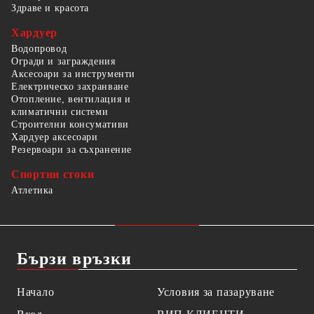
Здраве и красота
Хардуер
Водопровод
Огради и заграждения
Аксесоари за инструменти
Електрическо захранване
Отопление, вентилация и
климатични системи
Строителни консумативи
Хардуер аксесоари
Резервоари за съхранение
Спортни стоки
Атлетика
Бързи връзки
Начало
Условия за пазаруване