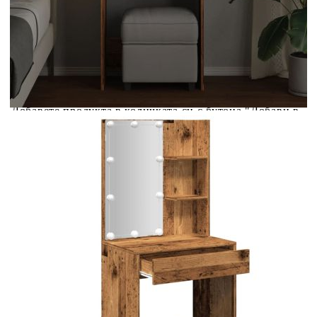
количката" и при поръчка ще можете да изберете броя
вноски на кредита.
Acest tabel are caracter informativ. Adăugați produsul în
coșul de cumpărături unde veți putea selecta detaliile
cererii de creditare.
Предоставената таблица е с информационна цел.
Добавете продукта в количката си с бутона "Добави в
количката" и при поръчка ще можете да изберете броя
вноски на кредита.
Предоставената таблица е с информационна цел.
Добавете продукта в количката си с бутона "Добави в
количката" и при поръчка ще можете да изберете броя
вноски на кредита.
Предоставената таблица е с информационна цел.
Добавете продукта в количката си с бутона "Добави в
количката" и при поръчка ще можете да изберете броя
вноски на кредита.
Предоставената таблица е с информационна цел.
Добавете продукта в количката си с бутона "Добави в