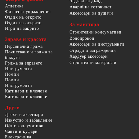
Чадъри за дъжд
Атлетика
Аварийна готовност
Фитнес и упражнения
Аксесоари за пушачи
Отдих на открито
Отдих на открито
За майстора
Игри на закрито
Строителни консумативи
Водопровод
Здраве и красота
Аксесоари за инструменти
Персонална грижа
Огради и заграждения
Почистване и грижа за
Хардуер аксесоари
бижута
Строителни материали
Грижа за здравето
Инструменти
Помпи
Помпи
Инструменти
Катинари и ключове
Катинари и ключове
Други
Дрехи и аксесоари
Изкуство и забавление
Офис консумативи
Чанти и куфари
Електроника