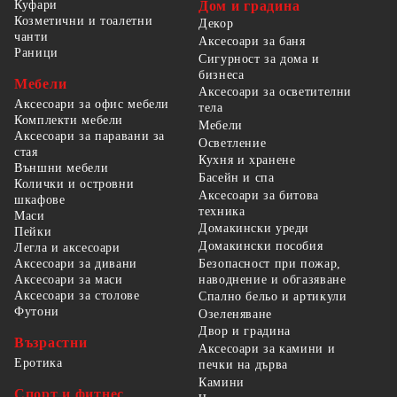
Куфари
Дом и градина
Козметични и тоалетни
Декор
чанти
Аксесоари за баня
Раници
Сигурност за дома и
бизнеса
Мебели
Аксесоари за осветителни
Аксесоари за офис мебели
тела
Комплекти мебели
Мебели
Аксесоари за паравани за
Осветление
стая
Кухня и хранене
Външни мебели
Басейн и спа
Колички и островни
Аксесоари за битова
шкафове
техника
Маси
Домакински уреди
Пейки
Домакински пособия
Легла и аксесоари
Безопасност при пожар,
Аксесоари за дивани
наводнение и обгазяване
Аксесоари за маси
Аксесоари за столове
Спално бельо и артикули
Футони
Озеленяване
Двор и градина
Възрастни
Аксесоари за камини и
Еротика
печки на дърва
Камини
Спорт и фитнес