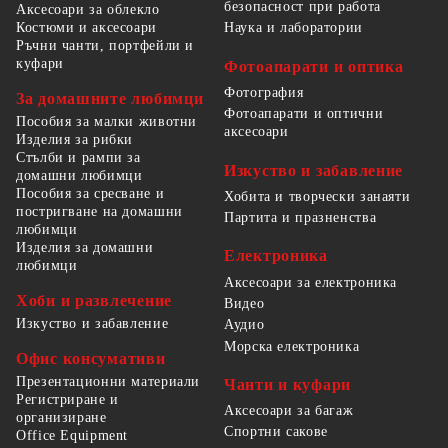
безопасност при работа
Аксесоари за облекло
Костюми и аксесоари
Наука и лаборатории
Ръчни чанти, портфейли и
куфари
Фотоапарати и оптика
Фотография
За домашните любимци
Фотоапарати и оптични
Пособия за малки животни
аксесоари
Изделия за рибки
Стълби и рампи за
Изкуство и забавление
домашни любимци
Пособия за сресване и
Хобита и творчески занаяти
постригване на домашни
Партита и празненства
любимци
Изделия за домашни
Електроника
любимци
Аксесоари за електроника
Хоби и развлечение
Видео
Изкуство и забавление
Аудио
Морска електроника
Офис консумативи
Презентационни материали
Чанти и куфари
Регистриране и
Аксесоари за багаж
организиране
Спортни сакове
Office Equipment