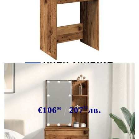
Tweet
Сподели
Тоалетка с LED осветление, старо
дърво, 60x40x140 см
€106
207
32
лв.
00
В наличност: 200 бр.