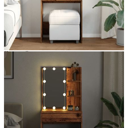
Време за доставка: 5 до 9 дни
Безплатна доставка до адрес при плащане по банков път
Цвят:
Старо дърво
Материал:
Инженерно дърво, огледало
Размери:
60 x 40 x 140 см (Ш x Д x В)
EAN code:
8721158442888
Купи на изплащане
Credit calculator
Тоалетка с LED осветление, старо дърво, 60x40x140
см
Please select credit institution
Цена на продукта:
€106.00
Extraction of information from credit institutions
Предоставената таблица е с информационна цел.
Добавете продукта в количката си с бутона "Добави в