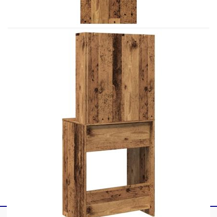
Цвят: Старо дърво
Материал: Инженерно дърво, огледало
Размери: 60 x 40 x 140 см (Ш x Д x В)
Legal Documents:
Повече подробности за предотвратяване на
преобръщането на вашите мебели можете да
намерите
тук
Не използвайте този артикул, ако някой от
компонентите е счупен, скъсан или липсва.
Този продукт се захранва с DC 5V, но
сертифицираният 5V USB източник на
захранване не е включен в комплекта. По-
високото напрежение може да доведе до
прегряване на устройството и да доведе до
повреда на устройството и потенциален риск от
прегряване и пожар.