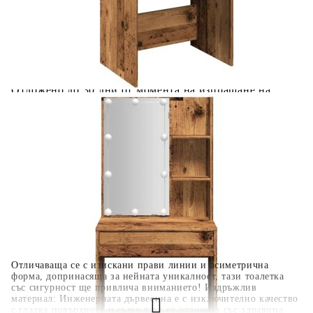
количката" и при поръчка ще можете да изберете броя
вноски на кредита.
Когато плащате с NewPay, всъщност NewPay плаща
поръчката Ви вместо Вас. Вие я получавате и
разполагате с три начина да я платите към тях:
Отложено до 30 дни от момента на изпращане на
поръчката без оскъпяване. За покупки на стойност до
400 лв. / €204,52
Плащане на 4 вноски. Заплащате 20% от стойността на
поръчката си на момента с карта. Останалата сума се
разделя на 3 равни месечни вноски без оскъпяване. За
покупки на стойност до 1000 лв. / €511.31
Плащане на 6 вноски. Стойността на поръчката се
разпределя в 6 равни месечни вноски с оскъпяване. За
покупки на стойност до 2000 лв. / €1022.61
Отличаваща се с изискани прави линии и асиметрична
форма, допринасяща за нейната уникалност, тази тоалетка
със сигурност ще привлича вниманието! Издръжлив
материал: Инженерната дървесина е с изключително качество
с гладка повърхност и също така се отличава със здравина,