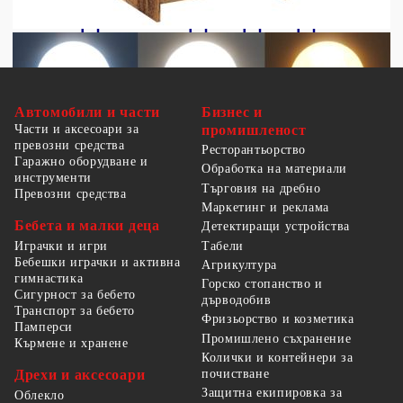
Автомобили и части
Бизнес и
Части и аксесоари за
промишленост
превозни средства
Ресторантьорство
Гаражно оборудване и
Обработка на материали
инструменти
Търговия на дребно
Превозни средства
Маркетинг и реклама
Бебета и малки деца
Детектиращи устройства
Табели
Играчки и игри
Бебешки играчки и активна
Агрикултура
гимнастика
Горско стопанство и
Сигурност за бебето
дърводобив
Транспорт за бебето
Фризьорство и козметика
Памперси
Промишлено съхранение
Кърмене и хранене
Колички и контейнери за
Дрехи и аксесоари
почистване
Защитна екипировка за
Облекло