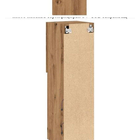
Моля, прочетете и следвайте всяка стъпка от
инструкциите.Продуктът има USB конектор,
който изисква сертифициран 5V USB захранващ
източник (не е включен).
Цвят: Дъб артизан
Материал: Инженерно дърво, стъкло
Размери: 30,5 x 30 x 102 см (Д x Ш x В)
Необходим е монтаж
Не използвайте този артикул, ако някой от
компонентите е счупен, скъсан или липсва.
Този продукт се захранва с DC 5V, но
сертифицираният 5V USB източник на
захранване не е включен в комплекта. По-
високото напрежение може да доведе до
прегряване на устройството и да доведе до
повреда на устройството и потенциален риск от
прегряване и пожар.