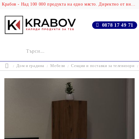
Крабов - Над 100 000 продукта на едно място. Директно от вносителя!
0878 17 49 71
Дом и градина
Мебели
Секции и поставки за телевизори