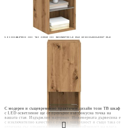
количката" и при поръчка ще можете да изберете броя
вноски на кредита.
Когато плащате с NewPay, всъщност NewPay плаща
поръчката Ви вместо Вас. Вие я получавате и
разполагате с три начина да я платите към тях:
Отложено до 30 дни от момента на изпращане на
поръчката без оскъпяване. За покупки на стойност до
400 лв. / €204,52
Плащане на 4 вноски. Заплащате 20% от стойността на
поръчката си на момента с карта. Останалата сума се
разделя на 3 равни месечни вноски без оскъпяване. За
покупки на стойност до 1000 лв. / €511.31
Плащане на 6 вноски. Стойността на поръчката се
разпределя в 6 равни месечни вноски с оскъпяване. За
покупки на стойност до 2000 лв. / €1022.61
С модерен и същевременно практичен дизайн този ТВ шкаф
с LED осветление ще се превърне във фокусна точка на
вашата стая. Издържлив материал: Инженерната дървесина е
с изключително качество с гладка повърхност и също така се
отличава със здравина, стабилност и устойчивост на влага.