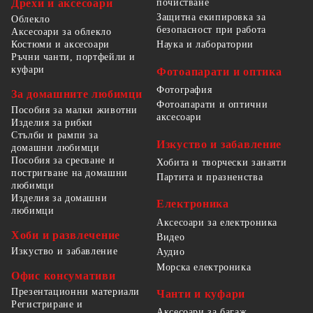
Дрехи и аксесоари
почистване
Защитна екипировка за
Облекло
безопасност при работа
Аксесоари за облекло
Костюми и аксесоари
Наука и лаборатории
Ръчни чанти, портфейли и
куфари
Фотоапарати и оптика
Фотография
За домашните любимци
Фотоапарати и оптични
Пособия за малки животни
аксесоари
Изделия за рибки
Стълби и рампи за
Изкуство и забавление
домашни любимци
Пособия за сресване и
Хобита и творчески занаяти
постригване на домашни
Партита и празненства
любимци
Изделия за домашни
Електроника
любимци
Аксесоари за електроника
Хоби и развлечение
Видео
Изкуство и забавление
Аудио
Морска електроника
Офис консумативи
Презентационни материали
Чанти и куфари
Регистриране и
Аксесоари за багаж