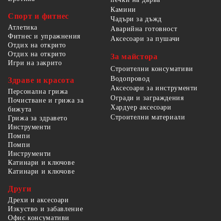
Камини
Спорт и фитнес
Чадъри за дъжд
Атлетика
Аварийна готовност
Фитнес и упражнения
Аксесоари за пушачи
Отдих на открито
Отдих на открито
За майстора
Игри на закрито
Строителни консумативи
Водопровод
Здраве и красота
Аксесоари за инструменти
Персонална грижа
Огради и заграждения
Почистване и грижа за
Хардуер аксесоари
бижута
Строителни материали
Грижа за здравето
Инструменти
Помпи
Помпи
Инструменти
Катинари и ключове
Катинари и ключове
Други
Дрехи и аксесоари
Изкуство и забавление
Офис консумативи