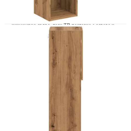
материал: Инженерната дървесина е с
изключително качество с гладка повърхност и
също така се отличава със здравина, стабилност
и устойчивост на влага. Изработена от
инженерно дърво, тази ТВ поставка е здрава и
издръжлива.Достатъчно място за съхранение:
ТВ модулът предлага достатъчно място за
съхранение, за да държите вашите DVD
плейъри, приемници, дискове и други дребни
предмети добре организирани и достъпни.RGB
LED осветление: Тази мебел за мултимедийни
устройства разполага с RGB LED осветление,
което има различни менюта за промяна на цвета
на светлините и позволяват на цвета да се
регулира автоматично.Дизайн със стенен
монтаж: Този шкаф за мултимедийни устройства
може да се монтира на стена за допълнително
място за съхранение. По този начин можете да
увеличите максимално пространството на пода
и да поддържате чистота. Добре е да се
знае:Винтовете и дюбелите за стената не са
включени. Съветваме ви да намерите и
използвате винтове и дюбели, подходящи
специално за вашите стени. Ако не сте сигурни,
можете да се консултирате с професионалист.