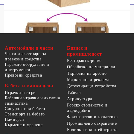
Автомобили и части
Бизнес и
Части и аксесоари за
промишленост
превозни средства
Ресторантьорство
Гаражно оборудване и
Обработка на материали
инструменти
Търговия на дребно
Превозни средства
Маркетинг и реклама
Бебета и малки деца
Детектиращи устройства
Табели
Играчки и игри
Бебешки играчки и активна
Агрикултура
гимнастика
Горско стопанство и
Сигурност за бебето
дърводобив
Транспорт за бебето
Фризьорство и козметика
Памперси
Промишлено съхранение
Кърмене и хранене
Колички и контейнери за