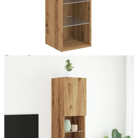
Време за доставка: 5 до 9 дни
Безплатна доставка до адрес при плащане по банков път
Цвят:
Дъб артизан
Материал:
Инженерно дърво, стъкло
Размери:
30,5 x 30 x 102 см (Д x Ш x В)
EAN code:
8721158556868
Купи на изплащане
Credit calculator
ТВ шкаф с LED осветление, дъб артизан, 30,5x30x102
см
Please select credit institution
Цена на продукта:
€71.00
Extraction of information from credit institutions
Предоставената таблица е с информационна цел.
Добавете продукта в количката си с бутона "Добави в