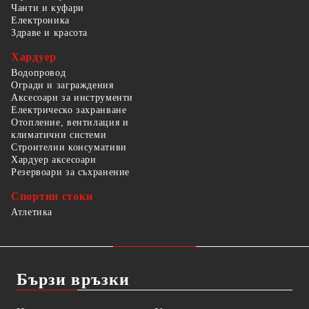
Чанти и куфари
Електроника
Здраве и красота
Хардуер
Водопровод
Огради и заграждения
Аксесоари за инструменти
Електрическо захранване
Отопление, вентилация и
климатични системи
Строителни консумативи
Хардуер аксесоари
Резервоари за съхранение
Спортни стоки
Атлетика
Бързи връзки