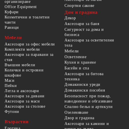
организиране
Спортни сакове
Office Equipment
Куфари
Дом и градина
Козметични и тоалетни
Декор
чанти
Аксесоари за баня
Раници
Сигурност за дома и
бизнеса
Мебели
Аксесоари за осветителни
Аксесоари за офис мебели
тела
Комплекти мебели
Мебели
Аксесоари за паравани за
Осветление
стая
Кухня и хранене
Външни мебели
Басейн и спа
Колички и островни
Аксесоари за битова
шкафове
техника
Маси
Домакински уреди
Пейки
Домакински пособия
Легла и аксесоари
Безопасност при пожар,
Аксесоари за дивани
наводнение и обгазяване
Аксесоари за маси
Аксесоари за столове
Спално бельо и артикули
Футони
Озеленяване
Двор и градина
Възрастни
Аксесоари за камини и
Еротика
печки на дърва