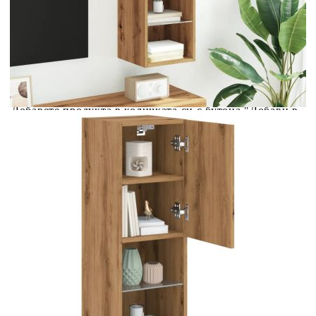
количката" и при поръчка ще можете да изберете броя
вноски на кредита.
Acest tabel are caracter informativ. Adăugați produsul în
coșul de cumpărături unde veți putea selecta detaliile
cererii de creditare.
Предоставената таблица е с информационна цел.
Добавете продукта в количката си с бутона "Добави в
количката" и при поръчка ще можете да изберете броя
вноски на кредита.
Предоставената таблица е с информационна цел.
Добавете продукта в количката си с бутона "Добави в
количката" и при поръчка ще можете да изберете броя
вноски на кредита.
Предоставената таблица е с информационна цел.
Добавете продукта в количката си с бутона "Добави в
количката" и при поръчка ще можете да изберете броя
вноски на кредита.
Предоставената таблица е с информационна цел.
Добавете продукта в количката си с бутона "Добави в