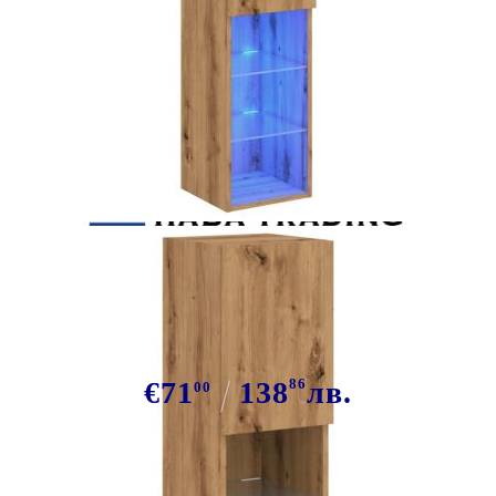
Tweet
Сподели
ТВ шкаф с LED осветление, дъб
артизан, 30,5x30x102 см
€71
138
86
лв.
00
В наличност: 32 бр.