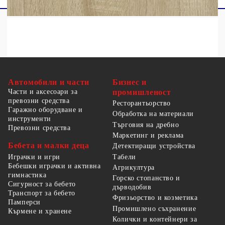
Автомобили и части
Бизнес и
Части и аксесоари за
промишленост
превозни средства
Ресторантьорство
Гаражно оборудване и
Обработка на материали
инструменти
Търговия на дребно
Превозни средства
Маркетинг и реклама
Бебета и малки деца
Детектиращи устройства
Табели
Играчки и игри
Бебешки играчки и активна
Агрикултура
гимнастика
Горско стопанство и
Сигурност за бебето
дърводобив
Транспорт за бебето
Фризьорство и козметика
Памперси
Промишлено съхранение
Кърмене и хранене
Колички и контейнери за