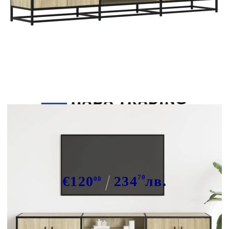
Tweet
Сподели
ТB шкаф, дъб сонома, 180x35x41
см, инженерно дърво
€120
234
70
лв.
00
В наличност: 34 бр.