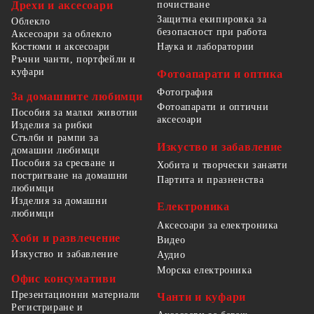
Дрехи и аксесоари
почистване
Защитна екипировка за
Облекло
безопасност при работа
Аксесоари за облекло
Костюми и аксесоари
Наука и лаборатории
Ръчни чанти, портфейли и
куфари
Фотоапарати и оптика
Фотография
За домашните любимци
Фотоапарати и оптични
Пособия за малки животни
аксесоари
Изделия за рибки
Стълби и рампи за
Изкуство и забавление
домашни любимци
Пособия за сресване и
Хобита и творчески занаяти
постригване на домашни
Партита и празненства
любимци
Изделия за домашни
Електроника
любимци
Аксесоари за електроника
Хоби и развлечение
Видео
Изкуство и забавление
Аудио
Морска електроника
Офис консумативи
Презентационни материали
Чанти и куфари
Регистриране и