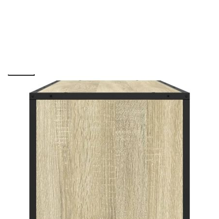
Please select credit institution
Цена на продукта:
€120.00
Extraction of information from credit institutions
Предоставената таблица е с информационна цел.
Добавете продукта в количката си с бутона "Добави в
количката" и при поръчка ще можете да изберете броя
вноски на кредита.
Acest tabel are caracter informativ. Adăugați produsul în
coșul de cumpărături unde veți putea selecta detaliile
cererii de creditare.
Предоставената таблица е с информационна цел.
Добавете продукта в количката си с бутона "Добави в
количката" и при поръчка ще можете да изберете броя
вноски на кредита.
Предоставената таблица е с информационна цел.
Добавете продукта в количката си с бутона "Добави в
количката" и при поръчка ще можете да изберете броя
вноски на кредита.
Предоставената таблица е с информационна цел.