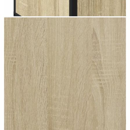
кърпа и изисква по-малко поддръжка.
Цвят: Дъб сонома
Материал: Инженерно дърво, метал
Размери: 180 x 35 x 41 см (Ш x Д x В)
Максимална товароносимост (отгоре): 30
кг
Максимален товароносимост (за всеки
рафт): 10 кг
Максимална товароносимост (за всяко
отделение): 20 кг
Максимална товароносимост (обща): 60 кг
С 2 рафта и 2 отделения с вратички
Необходим е монтаж