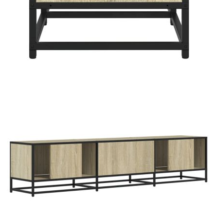
Добавете продукта в количката си с бутона "Добави в
количката" и при поръчка ще можете да изберете броя
вноски на кредита.
Предоставената таблица е с информационна цел.
Добавете продукта в количката си с бутона "Добави в
количката" и при поръчка ще можете да изберете броя
вноски на кредита.
Когато плащате с NewPay, всъщност NewPay плаща
поръчката Ви вместо Вас. Вие я получавате и
разполагате с три начина да я платите към тях:
Отложено до 30 дни от момента на изпращане на
поръчката без оскъпяване. За покупки на стойност до
400 лв. / €204,52
Плащане на 4 вноски. Заплащате 20% от стойността на
поръчката си на момента с карта. Останалата сума се
разделя на 3 равни месечни вноски без оскъпяване. За
покупки на стойност до 1000 лв. / €511.31
Плащане на 6 вноски. Стойността на поръчката се
разпределя в 6 равни месечни вноски с оскъпяване. За
покупки на стойност до 2000 лв. / €1022.61