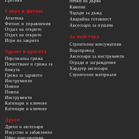
Еротика
печки на дърва
Камини
Спорт и фитнес
Чадъри за дъжд
Атлетика
Аварийна готовност
Фитнес и упражнения
Аксесоари за пушачи
Отдих на открито
Отдих на открито
За майстора
Игри на закрито
Строителни консумативи
Водопровод
Здраве и красота
Аксесоари за инструменти
Персонална грижа
Огради и заграждения
Почистване и грижа за
Хардуер аксесоари
бижута
Строителни материали
Грижа за здравето
Инструменти
Помпи
Помпи
Инструменти
Катинари и ключове
Катинари и ключове
Други
Дрехи и аксесоари
Изкуство и забавление
Офис консумативи