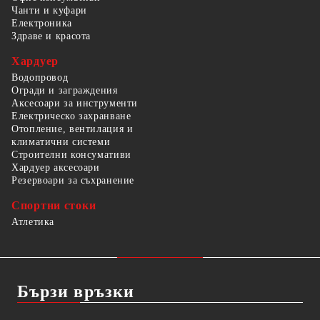
Чанти и куфари
Електроника
Здраве и красота
Хардуер
Водопровод
Огради и заграждения
Аксесоари за инструменти
Електрическо захранване
Отопление, вентилация и
климатични системи
Строителни консумативи
Хардуер аксесоари
Резервоари за съхранение
Спортни стоки
Атлетика
Бързи връзки