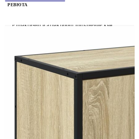
РЕВЮТА
Този ТВ шкаф с достатъчно място за съхранение
е практично и атрактивно допълнение към
вашата всекидневна или спалня. Стабилен и
издръжлив материал: Инженерната дървесина е
издръжлив и стабилен материал с гладка
повърхност, която е устойчива на влага,
изкривяване и разцепване, което я прави
надежден избор за различни проекти.Стабилна
и дълготрайна рамка: Металната рамка на ТВ
поставката шкаф подобрява вашия интериор с
индустриален стил и осигурява изключителна
издръжливост, стабилност и устойчивост на
корозия.Достатъчно място за съхранение: Тази
ТВ пейка осигурява достатъчно място за
съхранение на вашите списания, книги, DVD
дискове и мултимедийни устройства добре
организирани и на достъпно място.Здрав и
стабилен плот: Здравият плот е идеален за
поставяне на вашия телевизор и стерео уредби
или на различни декоративни елементи, като
вази или саксийни растения.Лесна поддръжка:
ТВ поставката се почиства лесно с влажна