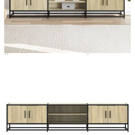
Време за доставка: 5 до 9 дни
Безплатна доставка до адрес при плащане по банков път
Цвят:
Дъб сонома
Материал:
Инженерно дърво, метал
Размери:
180 x 35 x 41 см (Ш x Д
x В)
EAN code:
8721102922824
Максимална товароносимост (обща):
60 кг
Максимална товароносимост (отгоре):
30 кг
Максимален товароносимост (за всеки
10 кг
рафт):
Максимална товароносимост (за всяко
20 кг
отделение):
Купи на изплащане
Credit calculator
ТB шкаф, дъб сонома, 180x35x41 см, инженерно дърво