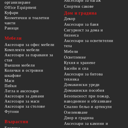
Аксесоари за багаж
организиране
Спортни сакове
Office Equipment
Куфари
Дом и градина
Козметични и тоалетни
Декор
чанти
Аксесоари за баня
Раници
Сигурност за дома и
бизнеса
Мебели
Аксесоари за осветителни
Аксесоари за офис мебели
тела
Комплекти мебели
Мебели
Аксесоари за паравани за
Осветление
стая
Кухня и хранене
Външни мебели
Басейн и спа
Колички и островни
Аксесоари за битова
шкафове
техника
Маси
Домакински уреди
Пейки
Домакински пособия
Легла и аксесоари
Безопасност при пожар,
Аксесоари за дивани
наводнение и обгазяване
Аксесоари за маси
Аксесоари за столове
Спално бельо и артикули
Футони
Озеленяване
Двор и градина
Възрастни
Аксесоари за камини и