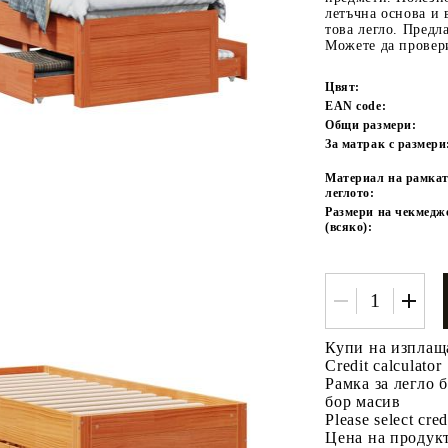
летъчна основа и 
това легло. Предл
Можете да провер
Цвят:
EAN code:
Общи размери:
За матрак с размери
Материал на рамкат
леглото:
Tweet
одели
Размери на чекмедж
(всяко):
Купи на изплащ
Credit calculator
Рамка за легло 
бор масив
Please select cred
Цена на продукт