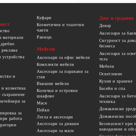
Куфари
Дом и градина
ност
Козметични и тоалетни
Декор
чанти
рство
Аксесоари за баня
Раници
а материали
Сигурност за дом
 дребно
бизнеса
Мебели
 реклама
Аксесоари за осв
 устройства
Аксесоари за офис мебели
тела
Комплекти мебели
Мебели
Аксесоари за паравани за
Осветление
анство и
стая
Кухня и хранене
Външни мебели
 и козметика
Басейн и спа
Колички и островни
 съхранение
Аксесоари за бит
шкафове
онтейнери за
техника
Маси
Домакински уред
Пейки
пировка за
Домакински посо
Легла и аксесоари
 при работа
Безопасност при 
Аксесоари за дивани
оратории
наводнение и обг
Аксесоари за маси