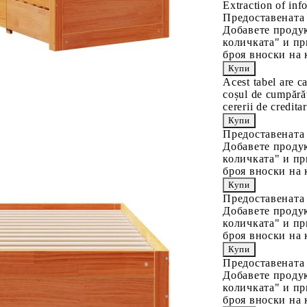
Extraction of info
Предоставената
Добавете продук
количката" и пр
броя вноски на 
Acest tabel are c
coșul de cumpărăt
cererii de creditar
Предоставената
Добавете продук
количката" и пр
броя вноски на 
Предоставената
Добавете продук
количката" и пр
броя вноски на 
Предоставената
Добавете продук
количката" и пр
броя вноски на 