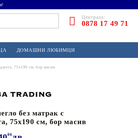
я!
Централа:
0878 17 49 71
ЕЦА
ДОМАШНИ ЛЮБИМЦИ
еджета, 75x190 см, бор масив
ТЛЕТИКА
аскетбол
кс и бойни изкуства
егло без матрак с
йзбол и софтбол
а, 75x190 см, бор масив
кей и лакрос
сновно спортно оборудване
40
06
лв.