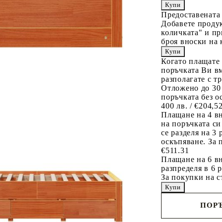
Предоставената
Добавете продук
количката" и пр
броя вноски на 
Когато плащате
поръчката Ви вм
разполагате с т
Отложено до 30
поръчката без о
400 лв. / €204,5
Плащане на 4 в
на поръчката си
се разделя на 3
оскъпяване. За 
€511.31
Плащане на 6 вн
разпределя в 6 
За покупки на с
ПОРЪ
Наш представител 