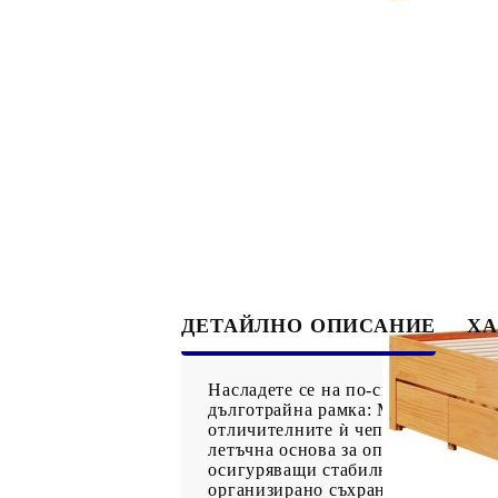
ДЕТАЙЛНО ОПИСАНИЕ
ХА
Насладете се на по-спокоен нощен
дълготрайна рамка: Масивната бор
отличителните ѝ чепове допринася
летъчна основа за опора и дишане
осигуряващи стабилност, безопасн
организирано съхранение на вашит