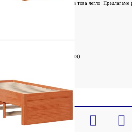
ва ламели.Матракът не е включен в това легло. Предлагаме 
ин за подходящ матрак.
ото: Масивна борова дървесина
 41 см (Д x Ш x В)
: 59 x 36 x 18,5 см (Д x Ш x В)
0 cм (Ш x Д) (матракът не е включен)