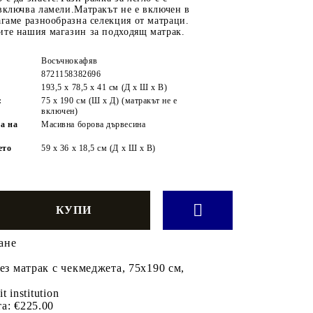
включва ламели.Матракът не е включен в
агаме разнообразна селекция от матраци.
ите нашия магазин за подходящ матрак.
Восъчнокафяв
8721158382696
193,5 x 78,5 x 41 см (Д x Ш x В)
:
75 x 190 cм (Ш x Д) (матракът не е
включен)
а на
Масивна борова дървесина
ето
59 x 36 x 18,5 см (Д x Ш x В)
ане
без матрак с чекмеджета, 75x190 см,
it institution
а:
€225.00