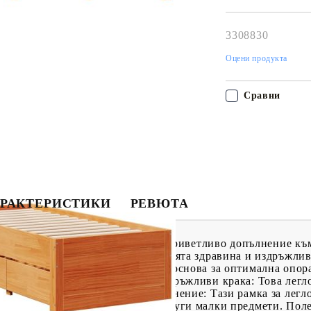
свърже с Вас в рам
работния ден!
3308830
Оцени продукта
Сравни
РАКТЕРИСТИКИ
РЕВЮТА
 сън с тази рамка за легло! Тя е приветливо допълнение къ
ова дървесина е известна със своята здравина и издръжли
т за рустикалния ѝ чар.Летъчна основа за оптимална опора:
 на вашия матрак.Стабилни и издръжливи крака: Това легло
ост и твърдост.Функция за съхранение: Тази рамка за легл
е списания, книги, играчки и други малки предмети. Полез