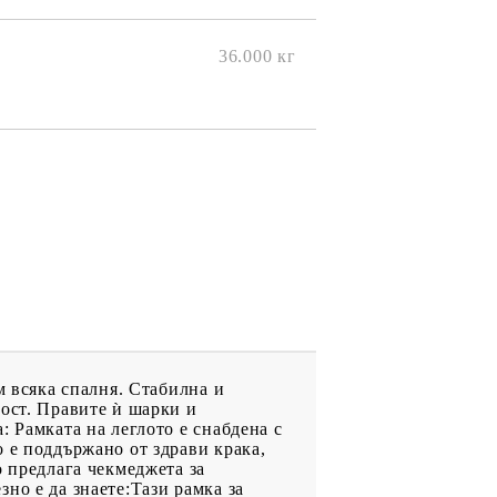
ките на
36.000
кг
м всяка спалня. Стабилна и
вост. Правите ѝ шарки и
 Рамката на леглото е снабдена с
 е поддържано от здрави крака,
о предлага чекмеджета за
но е да знаете:Тази рамка за