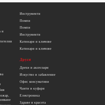
Инструменти
Помпи
Помпи
а и
Инструменти
етителни
Катинари и ключове
Катинари и ключове
Други
Дрехи и аксесоари
ова
Изкуство и забавление
Офис консумативи
и
Чанти и куфари
бия
пожар,
Електроника
азяване
Здраве и красота