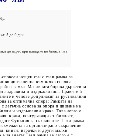
олейбол
бр.
ка: 5 до 9 дни
вка до адрес при плащане по банков път
о-спокоен нощен сън с тази рамка за
тливо допълнение към всяка спалня.
трайна рамка: Масивната борова дървесина
оята здравина и издръжливост. Правите ѝ
лните ѝ чепове допринасят за рустикалния
ова за оптимална опора: Рамката на
а с летъчна основа за опора и дишане на
илни и издръжливи крака: Това легло е
ави крака, осигуряващи стабилност,
рдост.Функция за съхранение: Тази рамка
 чекмеджета за организирано съхранение
я, книги, играчки и други малки
 е да знаете:Тази рамка за легло е с