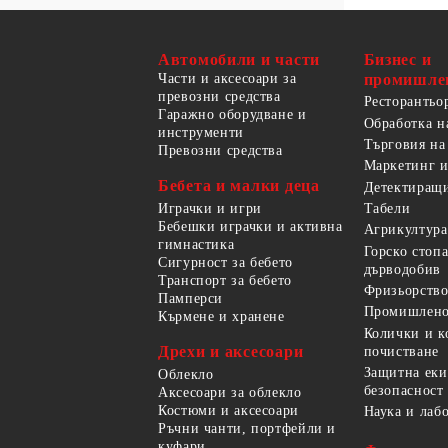
Автомобили и части
Бизнес и
Части и аксесоари за
промишле
превозни средства
Ресторантьо
Гаражно оборудване и
Обработка н
инструменти
Търговия на
Превозни средства
Маркетинг и
Бебета и малки деца
Детектиращи
Играчки и игри
Табели
Бебешки играчки и активна
Агрикултура
гимнастика
Горско стоп
Сигурност за бебето
дърводобив
Транспорт за бебето
Фризьорство
Памперси
Промишлено
Кърмене и хранене
Колички и к
Дрехи и аксесоари
почистване
Защитна еки
Облекло
безопасност
Аксесоари за облекло
Костюми и аксесоари
Наука и лаб
Ръчни чанти, портфейли и
куфари