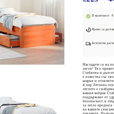
Подложки за фитнес уреди
В
Лостове за набиране
В наличност: 8 
Силови кули
Йога и пилатес
Време за достав
Безплатна доста
Насладете се на п
легло! Тя е приве
Стабилна и дълго
е известна със св
шарки и отличите
ѝ чар.Летъчна осн
леглото е снабден
вашия матрак.Стаб
поддържано от здр
безопасност и твъ
за легло предлага
на вашите списани
предмети. Полезно