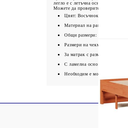
легло е с летъчна основа и включ
Можете да проверите нашия магаз
Цвят: Восъчнокафяв
Материал на рамката на легл
Общи размери: 193,5 x 78,5 x
Размери на чекмеджето (всяко)
За матрак с размери: 75 x 19
С ламелна основа
Необходим е монтаж