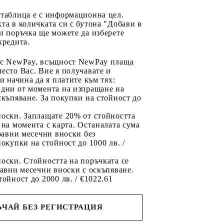
 таблица е с информационна цел.
та в количката си с бутона "Добави в
и поръчка ще можете да изберете
кредита.
 с NewPay, всъщност NewPay плаща
есто Вас. Вие я получавате и
ри начина да я платите към тях:
 дни от момента на изпращане на
скъпяване. За покупки на стойност до
2
носки. Заплащате 20% от стойността
 на момента с карта. Останалата сума
 равни месечни вноски без
покупки на стойност до 1000 лв. /
оски. Стойността на поръчката се
равни месечни вноски с оскъпяване.
тойност до 2000 лв. / €1022.61
ЧАЙ БЕЗ РЕГИСТРАЦИЯ
ще се