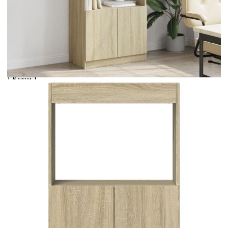
Предоставената таблица е с информационна цел.
Добавете продукта в количката си с бутона "Добави в
количката" и при поръчка ще можете да изберете броя
вноски на кредита.
Acest tabel are caracter informativ. Adăugați produsul în
coșul de cumpărături unde veți putea selecta detaliile
cererii de creditare.
Предоставената таблица е с информационна цел.
Добавете продукта в количката си с бутона "Добави в
количката" и при поръчка ще можете да изберете броя
вноски на кредита.
Предоставената таблица е с информационна цел.
Добавете продукта в количката си с бутона "Добави в
количката" и при поръчка ще можете да изберете броя
вноски на кредита.
Предоставената таблица е с информационна цел.
Добавете продукта в количката си с бутона "Добави в
количката" и при поръчка ще можете да изберете броя
вноски на кредита.