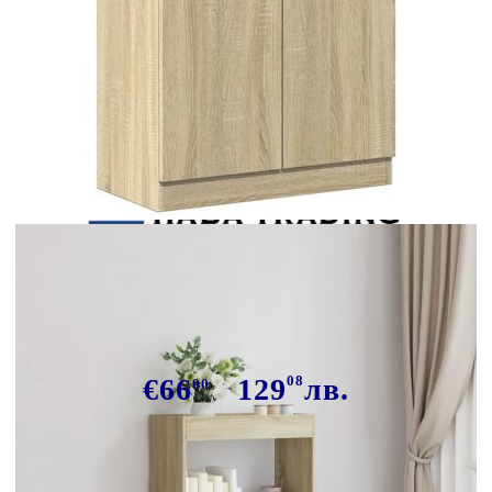
Tweet
Сподели
Висок шкаф, дъб сонома,
63x33x100 см, инженерно дърво
€66
129
08
лв.
00
В наличност: 2 бр.