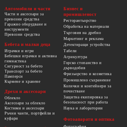
Автомобили и части
Бизнес и
Части и аксесоари за
промишленост
превозни средства
Ресторантьорство
Гаражно оборудване и
Обработка на материали
инструменти
Търговия на дребно
Превозни средства
Маркетинг и реклама
Бебета и малки деца
Детектиращи устройства
Табели
Играчки и игри
Бебешки играчки и активна
Агрикултура
гимнастика
Горско стопанство и
Сигурност за бебето
дърводобив
Транспорт за бебето
Фризьорство и козметика
Памперси
Промишлено съхранение
Кърмене и хранене
Колички и контейнери за
Дрехи и аксесоари
почистване
Защитна екипировка за
Облекло
безопасност при работа
Аксесоари за облекло
Костюми и аксесоари
Наука и лаборатории
Ръчни чанти, портфейли и
куфари
Фотоапарати и оптика
Фотография