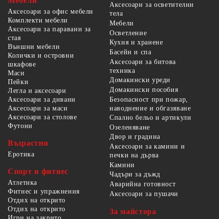
Мебели
Аксесоари за осветителни
Аксесоари за офис мебели
тела
Комплекти мебели
Мебели
Аксесоари за паравани за
Осветление
стая
Кухня и хранене
Външни мебели
Басейн и спа
Колички и островни
Аксесоари за битова
шкафове
техника
Маси
Домакински уреди
Пейки
Домакински пособия
Легла и аксесоари
Безопасност при пожар,
Аксесоари за дивани
наводнение и обгазяване
Аксесоари за маси
Аксесоари за столове
Спално бельо и артикули
Футони
Озеленяване
Двор и градина
Възрастни
Аксесоари за камини и
Еротика
печки на дърва
Камини
Спорт и фитнес
Чадъри за дъжд
Атлетика
Аварийна готовност
Фитнес и упражнения
Аксесоари за пушачи
Отдих на открито
Отдих на открито
За майстора
Игри на закрито