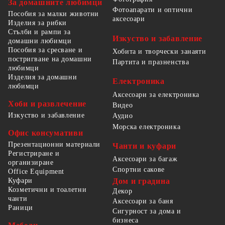
За домашните любимци
Фотоапарати и оптични
Пособия за малки животни
аксесоари
Изделия за рибки
Стълби и рампи за
Изкуство и забавление
домашни любимци
Пособия за сресване и
Хобита и творчески занаяти
постригване на домашни
Партита и празненства
любимци
Изделия за домашни
Електроника
любимци
Аксесоари за електроника
Хоби и развлечение
Видео
Изкуство и забавление
Аудио
Морска електроника
Офис консумативи
Презентационни материали
Чанти и куфари
Регистриране и
Аксесоари за багаж
организиране
Спортни сакове
Office Equipment
Куфари
Дом и градина
Козметични и тоалетни
Декор
чанти
Аксесоари за баня
Раници
Сигурност за дома и
бизнеса