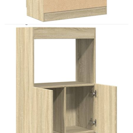
бъде декоративно и практично допълнение към
вашия дом или офис. Стабилен и издръжлив
материал: Инженерната дървесина е издръжлив
и стабилен материал с гладка повърхност, която
е устойчива на влага, изкривяване и
разцепване, което я прави надежден избор за
различни проекти.Голямо пространство за
съхранение: Високият шкаф осигурява
достатъчно място за съхранение, за да държите
добре подредени и леснодостъпни различните
си ежедневни принадлежности.Практичен
дизайн: Високият шкаф разполага с долно
шкафче с вратички, което може да предпази
вещите ви от прах и мръсотия.Широки
приложения: В зависимост от нуждите ви, този
висок шкаф може да се използва като шкаф за
книги или бюфет витрина във вашата
всекидневна, спалня или офис. Внимание:За да
предотвратите преобръщане, този продукт
трябва да се използва с предоставеното
устройство за закрепване на стена.
Цвят: Дъб сонома
Материал: Инженерно дърво