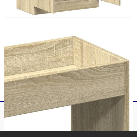
Общи размери: 63 x 33 x 100 см (Ш x Д x
В)
Товароносимост на рафт: 25 кг
Обща товароносимост: 70 кг
Необходим е монтаж
Legal Documents:
Повече подробности за предотвратяване на
преобръщането на вашите мебели можете да
намерите
тук