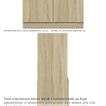
Предоставената таблица е с информационна цел.
Добавете продукта в количката си с бутона "Добави в
количката" и при поръчка ще можете да изберете броя
вноски на кредита.
Когато плащате с NewPay, всъщност NewPay плаща
поръчката Ви вместо Вас. Вие я получавате и
разполагате с три начина да я платите към тях:
Отложено до 30 дни от момента на изпращане на
поръчката без оскъпяване. За покупки на стойност до
400 лв. / €204,52
Плащане на 4 вноски. Заплащате 20% от стойността на
поръчката си на момента с карта. Останалата сума се
разделя на 3 равни месечни вноски без оскъпяване. За
покупки на стойност до 1000 лв. / €511.31
Плащане на 6 вноски. Стойността на поръчката се
разпределя в 6 равни месечни вноски с оскъпяване. За
покупки на стойност до 2000 лв. / €1022.61
Този класически висок шкаф е предназначен да бъде
декоративно и практично допълнение към вашия дом или