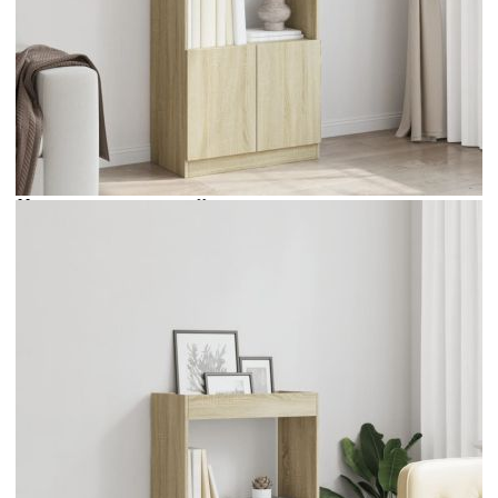
Време за доставка: 5 до 9 дни
Безплатна доставка до адрес при плащане по банков път
Цвят:
Дъб сонома
Материал:
Инженерно дърво
EAN code:
8721158398970
Общи размери:
63 x 33 x 100 см (Ш x Д x В)
Обща товароносимост:
70 кг
Товароносимост на рафт:
25 кг
Купи на изплащане
Credit calculator
Висок шкаф, дъб сонома, 63x33x100 см, инженерно
дърво
Please select credit institution
Цена на продукта:
€66.00
Extraction of information from credit institutions