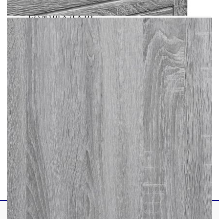
Размери на горното чекмедже: 18 x 18,5 x
13 см (Ш x Д x В)
С две колелца
Капацитет на зареждане на горния рафт: 20
кг
Товароносимост на чекмедже: 8 кг
Обща товароносимост: 50 кг
Необходим е монтаж
Legal Documents:
Повече подробности за предотвратяване на
преобръщането на вашите мебели можете да
намерите
тук