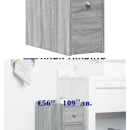
Tweet
Сподели
Тесен скрин за баня с колелца,
сив сонома, инженерно дърво
€56
109
53
лв.
00
В наличност: 200 бр.