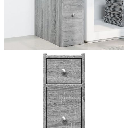
Време за доставка: 5 до 9 дни
Безплатна доставка до адрес при плащане по банков път
Цвят:
Сив сонома
Материал:
Инженерно дърво
EAN code:
8721158400895
Общи размери:
21,5 x 50 x 60 см (Ш x Д x
В)
Размери на чекмеджетата:
18 x 42 x 42 см (Ш x Д x В)
Обща товароносимост:
50 кг
Товароносимост на чекмедже:
8 кг
Размери на горното чекмедже:
18 x 18,5 x 13 см (Ш x Д x
В)
Капацитет на зареждане на горния
20 кг
рафт:
Купи на изплащане
Credit calculator