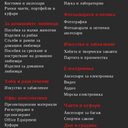
Костюми и аксесоари
Наука и лаборатории
Ръчни чанти, портфейли и
куфари
Фотоапарати и оптика
Фотография
За домашните любимци
Фотоапарати и оптични
Пособия за малки животни
аксесоари
Изделия за рибки
Стълби и рампи за
Изкуство и забавление
домашни любимци
Пособия за сресване и
Хобита и творчески занаяти
постригване на домашни
Партита и празненства
любимци
Изделия за домашни
Електроника
любимци
Аксесоари за електроника
Хоби и развлечение
Видео
Изкуство и забавление
Аудио
Морска електроника
Офис консумативи
Презентационни материали
Чанти и куфари
Регистриране и
Аксесоари за багаж
организиране
Спортни сакове
Office Equipment
Куфари
Дом и градина