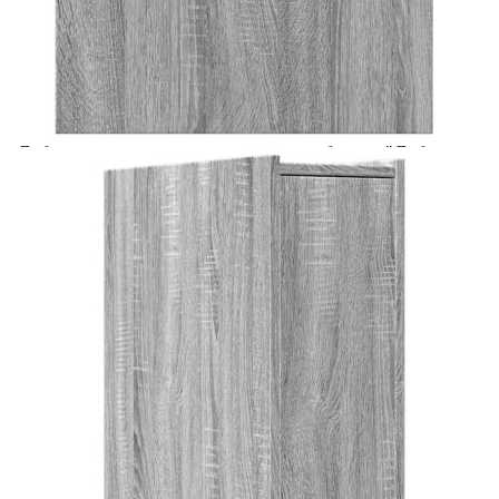
Предоставената таблица е с информационна цел.
Добавете продукта в количката си с бутона "Добави в
количката" и при поръчка ще можете да изберете броя
вноски на кредита.
Предоставената таблица е с информационна цел.
Добавете продукта в количката си с бутона "Добави в
количката" и при поръчка ще можете да изберете броя
вноски на кредита.
Когато плащате с NewPay, всъщност NewPay плаща
поръчката Ви вместо Вас. Вие я получавате и
разполагате с три начина да я платите към тях:
Отложено до 30 дни от момента на изпращане на
поръчката без оскъпяване. За покупки на стойност до
400 лв. / €204,52
Плащане на 4 вноски. Заплащате 20% от стойността на
поръчката си на момента с карта. Останалата сума се
разделя на 3 равни месечни вноски без оскъпяване. За
покупки на стойност до 1000 лв. / €511.31
Плащане на 6 вноски. Стойността на поръчката се
разпределя в 6 равни месечни вноски с оскъпяване. За
покупки на стойност до 2000 лв. / €1022.61