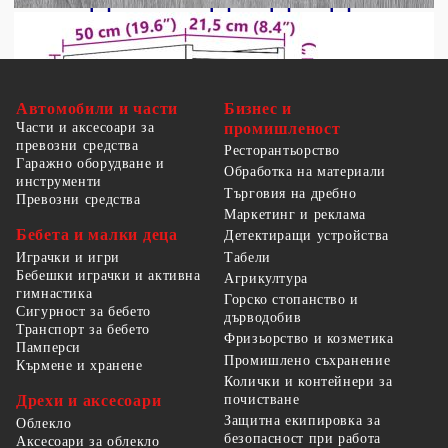
Автомобили и части
Бизнес и
Части и аксесоари за
промишленост
превозни средства
Ресторантьорство
Гаражно оборудване и
Обработка на материали
инструменти
Търговия на дребно
Превозни средства
Маркетинг и реклама
Бебета и малки деца
Детектиращи устройства
Табели
Играчки и игри
Бебешки играчки и активна
Агрикултура
гимнастика
Горско стопанство и
Сигурност за бебето
дърводобив
Транспорт за бебето
Фризьорство и козметика
Памперси
Промишлено съхранение
Кърмене и хранене
Колички и контейнери за
Дрехи и аксесоари
почистване
Защитна екипировка за
Облекло
безопасност при работа
Аксесоари за облекло