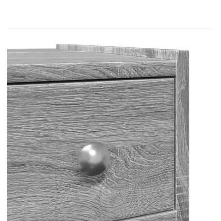
желаното място според вашите
изисквания.Широки приложения: Този тънък
шкаф за баня може да се използва като шкаф за
съхранение или шкаф с чекмеджета в банята,
кухнята или всекидневната, в зависимост от
вашите нужди. Внимание:За да предотвратите
преобръщане, този продукт трябва да се
използва с предоставеното устройство за
закрепване на стена. Добре е да се
знае:Винт(ове) и щепсел(и) за вътрешността на
стената не са включени. Търсете и използвайте
винт(ове) и дюбел(и), подходящи за вашите
стени. Ако не сте сигурни, потърсете
професионална помощ. Прочетете и следвайте
внимателно всяка стъпка от инструкциите.
Цвят: Сив сонома
Материал: Инженерно дърво
Общи размери: 21,5 x 50 x 60 см (Ш x Д x
В)
Размери на чекмеджетата: 18 x 42 x 42 см
(Ш x Д x В)