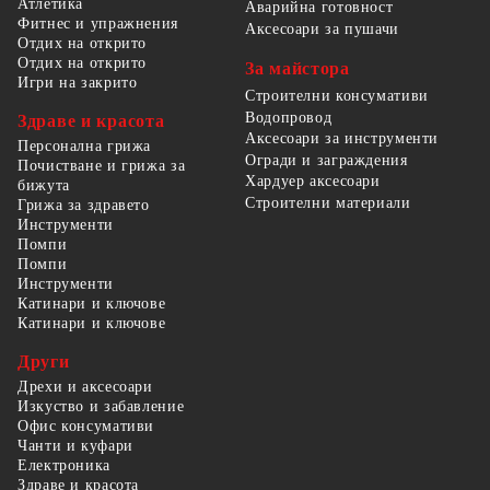
Атлетика
Аварийна готовност
Фитнес и упражнения
Аксесоари за пушачи
Отдих на открито
Отдих на открито
За майстора
Игри на закрито
Строителни консумативи
Водопровод
Здраве и красота
Аксесоари за инструменти
Персонална грижа
Огради и заграждения
Почистване и грижа за
Хардуер аксесоари
бижута
Строителни материали
Грижа за здравето
Инструменти
Помпи
Помпи
Инструменти
Катинари и ключове
Катинари и ключове
Други
Дрехи и аксесоари
Изкуство и забавление
Офис консумативи
Чанти и куфари
Електроника
Здраве и красота