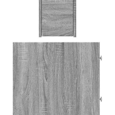
Тесен скрин за баня с колелца, сив сонома, инженерно
дърво
Please select credit institution
Цена на продукта:
€56.00
Extraction of information from credit institutions
Предоставената таблица е с информационна цел.
Добавете продукта в количката си с бутона "Добави в
количката" и при поръчка ще можете да изберете броя
вноски на кредита.
Acest tabel are caracter informativ. Adăugați produsul în
coșul de cumpărături unde veți putea selecta detaliile
cererii de creditare.
Предоставената таблица е с информационна цел.
Добавете продукта в количката си с бутона "Добави в
количката" и при поръчка ще можете да изберете броя
вноски на кредита.
Предоставената таблица е с информационна цел.
Добавете продукта в количката си с бутона "Добави в
количката" и при поръчка ще можете да изберете броя
вноски на кредита.