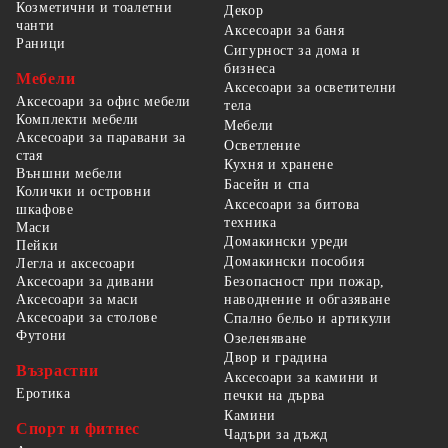
Козметични и тоалетни
Декор
чанти
Аксесоари за баня
Раници
Сигурност за дома и
бизнеса
Мебели
Аксесоари за осветителни
Аксесоари за офис мебели
тела
Комплекти мебели
Мебели
Аксесоари за паравани за
Осветление
стая
Кухня и хранене
Външни мебели
Басейн и спа
Колички и островни
Аксесоари за битова
шкафове
техника
Маси
Домакински уреди
Пейки
Домакински пособия
Легла и аксесоари
Безопасност при пожар,
Аксесоари за дивани
наводнение и обгазяване
Аксесоари за маси
Аксесоари за столове
Спално бельо и артикули
Футони
Озеленяване
Двор и градина
Възрастни
Аксесоари за камини и
Еротика
печки на дърва
Камини
Спорт и фитнес
Чадъри за дъжд