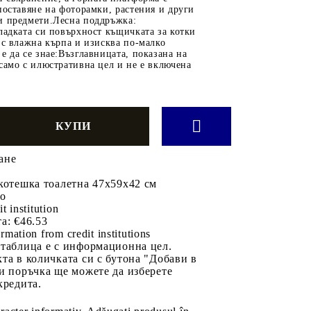
поставяне на фоторамки, растения и други
и предмети.Лесна поддръжка:
ладката си повърхност къщичката за котки
 с влажна кърпа и изисква по-малко
е да се знае:Възглавницата, показана на
само с илюстративна цел и не е включена
ане
котешка тоалетна 47x59x42 см
во
it institution
а:
€46.53
rmation from credit institutions
 таблица е с информационна цел.
та в количката си с бутона "Добави в
и поръчка ще можете да изберете
кредита.