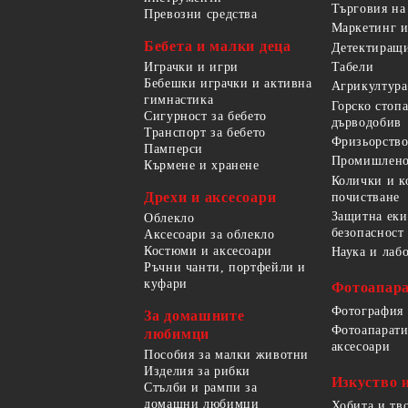
Търговия на
Превозни средства
Маркетинг и
Бебета и малки деца
Детектиращи
Играчки и игри
Табели
Бебешки играчки и активна
Агрикултура
гимнастика
Горско стоп
Сигурност за бебето
дърводобив
Транспорт за бебето
Фризьорство
Памперси
Промишлено
Кърмене и хранене
Колички и к
Дрехи и аксесоари
почистване
Защитна еки
Облекло
безопасност
Аксесоари за облекло
Костюми и аксесоари
Наука и лаб
Ръчни чанти, портфейли и
куфари
Фотоапара
Фотография
За домашните
Фотоапарати
любимци
аксесоари
Пособия за малки животни
Изделия за рибки
Изкуство 
Стълби и рампи за
домашни любимци
Хобита и тв