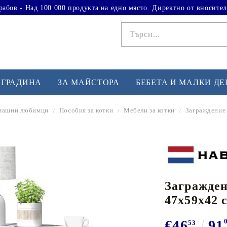
рабов - Над 100 000 продукта на едно място. Директно от вносител
 ГРАДИНА
ЗА МАЙСТОРА
БЕБЕТА И МАЛКИ Д
омашни любимци
Пособия за котки
Мебели за котки
Заграждение 
ФИТНЕС УПРАЖНЕНИЯ
А
Вдигане на тежести
Б
Кардио
Бо
любимци
Загражден
Йога и пилатес
Бе
47x59x42 
Лежанки за упражнения
Хо
Тренажори за баланс
О
€46
91
53