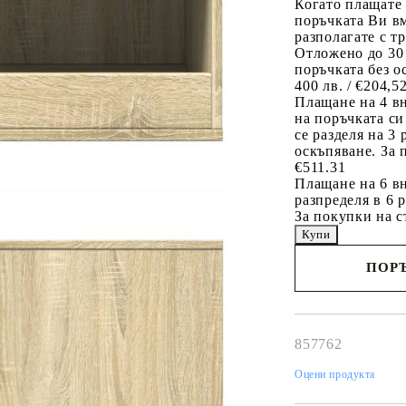
Когато плащате
поръчката Ви вм
разполагате с т
Отложено до 30
поръчката без о
400 лв. / €204,5
Плащане на 4 в
на поръчката си
се разделя на 3
оскъпяване. За 
€511.31
Плащане на 6 вн
разпределя в 6 
За покупки на с
ПОРЪ
Наш представител 
свърже с Вас в рам
работния ден!
857762
Оцени продукта