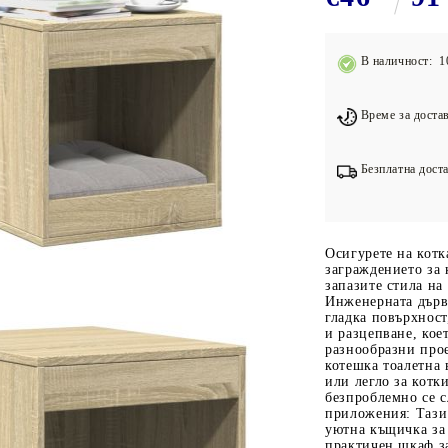
Подложки за фитнес уреди
В
Лостове за набиране
В наличност: 1
Силови кули
Йога и пилатес
Време за достав
Безплатна доста
Осигурете на котк
заграждението за 
запазите стила на
Инженерната дърв
гладка повърхност
и разцепване, кое
разнообразни прое
котешка тоалетна 
или легло за котк
безпроблемно се с
приложения: Тази 
уютна къщичка за 
практичен шкаф за