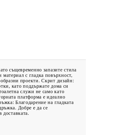
като същевременно запазите стила
 материал с гладка повърхност,
нообразни проекти. Скрит дизайн:
отки, като поддържате дома си
тоалетна служи не само като
горната платформа е идеално
ръжка: Благодарение на гладката
ръжка. Добре е да се
в доставката.