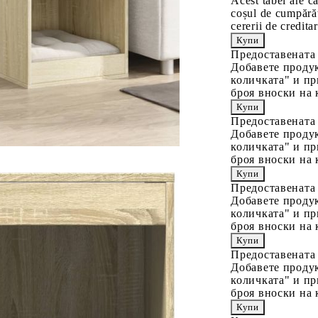
Acest tabel are c
coșul de cumpărăt
cererii de creditar
Предоставената
Добавете продук
количката" и пр
броя вноски на 
Предоставената
Добавете продук
количката" и пр
броя вноски на 
Предоставената
Добавете продук
количката" и пр
броя вноски на 
Предоставената
Добавете продук
количката" и пр
броя вноски на 