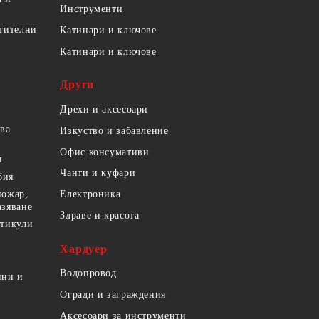
Инструменти
етителни
Катинари и ключове
Катинари и ключове
Други
Дрехи и аксесоари
ова
Изкуство и забавление
Офис консумативи
и
Чанти и куфари
бия
пожар,
Електроника
азяване
Здраве и красота
ртикули
Хардуер
Водопровод
ини и
Огради и заграждения
Аксесоари за инструменти