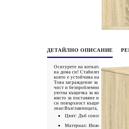
ДЕТАЙЛНО ОПИСАНИЕ
Р
Осигурете на котката си уютно ли
на дома си! Стабилен и издръжлив
която е устойчива на влага, изкри
Това заграждение за котешка тоале
чист и безпроблемно се слива с п
уютна къщичка за котки, но и кат
място за поставяне на фоторамки,
си повърхност къщичката за котки
знае:Възглавницата, показана на 
Цвят: Дъб сонома
Материал: Инженерно дърво