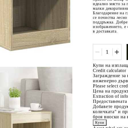
идеално място за 
малки декоративн
Благодарение на г
се почиства лесно
поддръжка. Добре 
изображението, е 
в доставката.
Tweet
одели
Купи на изплащ
Credit calculator
Заграждение за 
инженерно дър
Please select cred
Цена на продукт
Extraction of info
Предоставената
Добавете продук
количката" и пр
броя вноски на 