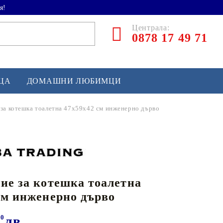
я!
Централа:
0878 17 49 71
ЕЦА
ДОМАШНИ ЛЮБИМЦИ
за котешка тоалетна 47x59x42 см инженерно дърво
ТЛЕТИКА
аскетбол
кс и бойни изкуства
ие за котешка тоалетна
йзбол и софтбол
см инженерно дърво
кей и лакрос
сновно спортно оборудване
00
лв.