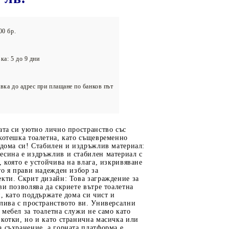
олейбол
00 бр.
ка: 5 до 9 дни
вка до адрес при плащане по банков път
ата си уютно лично пространство със
котешка тоалетна, като същевременно
 дома си! Стабилен и издръжлив материал:
есина е издръжлив и стабилен материал с
, която е устойчива на влага, изкривяване
то я прави надежден избор за
кти. Скрит дизайн: Това заграждение за
ви позволява да скриете вътре тоалетна
и, като поддържате дома си чист и
лива с пространството ви. Универсални
мебел за тоалетна служи не само като
котки, но и като странична масичка или
 съхранение, а горната платформа е