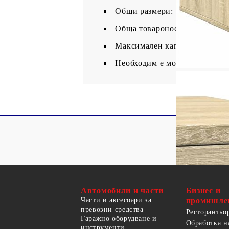
Общи размери: 47 x 59 x 42 с
Обща товароносимост: 60 кг
Максимален капацитет на нат
Необходим е монтаж
Автомобили и части
Бизнес и
Части и аксесоари за
промишле
превозни средства
Ресторантьо
Гаражно оборудване и
Обработка н
инструменти