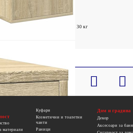
м (Ш x Д x В)
оварване на горната повърхност: 30 кг
Куфари
Дом и градина
ност
Козметични и тоалетни
Декор
чанти
рство
Аксесоари за баня
Раници
а материали
Сигурност за дом