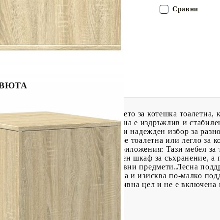
Сравни
ЕВЮТА
чно пространство със заграждението за котешка тоалетна, 
 материал: Инженерната дървесина е издръжлив и стабилен
вяване и разцепване, което я прави надежден избор за раз
тна ви позволява да скриете вътре тоалетна или легло за к
ространството ви. Универсални приложения: Тази мебел за 
о странична масичка или практичен шкаф за съхранение, а 
 растения и други малки декоративни предмети.Лесна подд
 се почиства лесно с влажна кърпа и изисква по-малко подд
изображението, е само с илюстративна цел и не е включена 