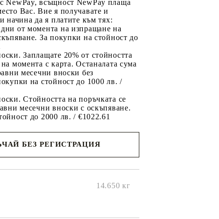
 с NewPay, всъщност NewPay плаща
есто Вас. Вие я получавате и
ри начина да я платите към тях:
 дни от момента на изпращане на
скъпяване. За покупки на стойност до
2
носки. Заплащате 20% от стойността
 на момента с карта. Останалата сума
 равни месечни вноски без
покупки на стойност до 1000 лв. /
оски. Стойността на поръчката се
равни месечни вноски с оскъпяване.
тойност до 2000 лв. / €1022.61
ЧАЙ БЕЗ РЕГИСТРАЦИЯ
ще се
ките на
14.650
кг