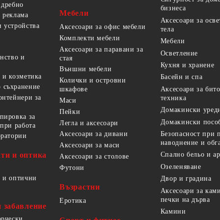
 дребно
бизнеса
Мебели
 реклама
Аксесоари за осв
 устройства
Аксесоари за офис мебели
тела
Комплекти мебели
Мебели
Аксесоари за паравани за
Осветление
анство и
стая
Кухня и хранене
Външни мебели
 и козметика
Басейн и спа
Колички и островни
 съхранение
Аксесоари за бит
шкафове
онтейнери за
техника
Маси
Домакински уред
Пейки
пировка за
Домакински посо
Легла и аксесоари
 при работа
Безопасност при 
Аксесоари за дивани
оратории
наводнение и обг
Аксесоари за маси
ти и оптика
Спално бельо и а
Аксесоари за столове
Озеленяване
Футони
 и оптични
Двор и градина
Възрастни
Аксесоари за кам
печки на дърва
Еротика
и забавление
Камини
орчески