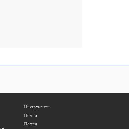
Инструменти
Помпи
Помпи
а и