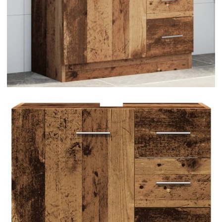
Време за доставка: 5 до 9 дни
Безплатна доставка до адрес при плащане по банков път
Цвят:
Старо дърво
Материал:
Инженерно дърво
EAN code:
8721158506771
Общи размери:
63 x 30 x 54 см (Ш x Д x В)
Купи на изплащане
Credit calculator
Долен шкаф за мивка, старо дърво, 63x30x54 см,
инженерно дърво
Please select credit institution
Цена на продукта:
€86.00
Extraction of information from credit institutions
Предоставената таблица е с информационна цел.