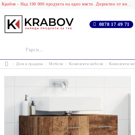
Крабов - Над 100 000 продукта на едно място. Директно от вносителя!
0878 17 49 71
Дом и градина
Мебели
Комплекти мебели
Комплекти ме