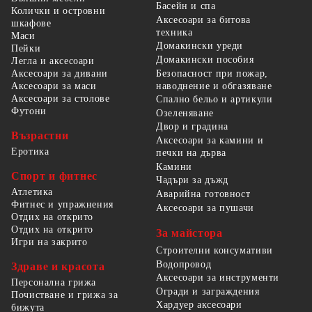
Басейн и спа
Колички и островни
Аксесоари за битова
шкафове
техника
Маси
Домакински уреди
Пейки
Домакински пособия
Легла и аксесоари
Безопасност при пожар,
Аксесоари за дивани
наводнение и обгазяване
Аксесоари за маси
Аксесоари за столове
Спално бельо и артикули
Футони
Озеленяване
Двор и градина
Възрастни
Аксесоари за камини и
Еротика
печки на дърва
Камини
Спорт и фитнес
Чадъри за дъжд
Атлетика
Аварийна готовност
Фитнес и упражнения
Аксесоари за пушачи
Отдих на открито
Отдих на открито
За майстора
Игри на закрито
Строителни консумативи
Водопровод
Здраве и красота
Аксесоари за инструменти
Персонална грижа
Огради и заграждения
Почистване и грижа за
Хардуер аксесоари
бижута