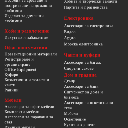
Пособия за сресване и
Хобита и творчески занаяти
постригване на домашни
Партита и празненства
любимци
Изделия за домашни
Електроника
любимци
Аксесоари за електроника
Хоби и развлечение
Видео
Изкуство и забавление
Аудио
Морска електроника
Офис консумативи
Презентационни материали
Чанти и куфари
Регистриране и
Аксесоари за багаж
организиране
Спортни сакове
Office Equipment
Куфари
Дом и градина
Козметични и тоалетни
Декор
чанти
Аксесоари за баня
Раници
Сигурност за дома и
бизнеса
Мебели
Аксесоари за осветителни
Аксесоари за офис мебели
тела
Комплекти мебели
Мебели
Аксесоари за паравани за
Осветление
стая
Кухня и хранене
Външни мебели