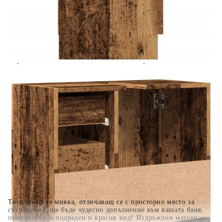
Предоставената таблица е с информационна цел.
Добавете продукта в количката си с бутона "Добави в
количката" и при поръчка ще можете да изберете броя
вноски на кредита.
Когато плащате с NewPay, всъщност NewPay плаща
поръчката Ви вместо Вас. Вие я получавате и
разполагате с три начина да я платите към тях:
Отложено до 30 дни от момента на изпращане на
поръчката без оскъпяване. За покупки на стойност до
400 лв. / €204,52
Плащане на 4 вноски. Заплащате 20% от стойността на
поръчката си на момента с карта. Останалата сума се
разделя на 3 равни месечни вноски без оскъпяване. За
покупки на стойност до 1000 лв. / €511.31
Плащане на 6 вноски. Стойността на поръчката се
разпределя в 6 равни месечни вноски с оскъпяване. За
покупки на стойност до 2000 лв. / €1022.61
Този шкаф за мивка, отличаващ се с просторно място за
съхранение, ще бъде чудесно допълнение към вашата баня,
придавайки ѝ подреден и красив вид! Издръжлив материал: