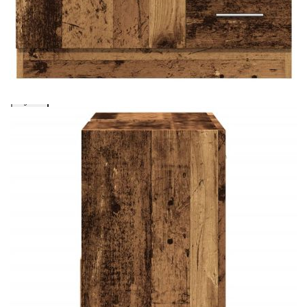
Добавете продукта в количката си с бутона "Добави в
количката" и при поръчка ще можете да изберете броя
вноски на кредита.
Acest tabel are caracter informativ. Adăugați produsul în
coșul de cumpărături unde veți putea selecta detaliile
cererii de creditare.
Предоставената таблица е с информационна цел.
Добавете продукта в количката си с бутона "Добави в
количката" и при поръчка ще можете да изберете броя
вноски на кредита.
Предоставената таблица е с информационна цел.
Добавете продукта в количката си с бутона "Добави в
количката" и при поръчка ще можете да изберете броя
вноски на кредита.
Предоставената таблица е с информационна цел.
Добавете продукта в количката си с бутона "Добави в
количката" и при поръчка ще можете да изберете броя
вноски на кредита.