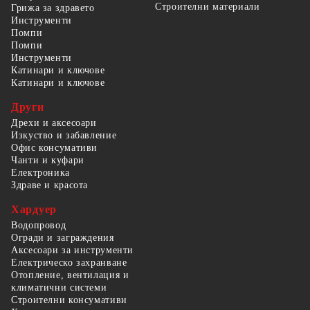
Строителни материали
Грижа за здравето
Инструменти
Помпи
Помпи
Инструменти
Катинари и ключове
Катинари и ключове
Други
Дрехи и аксесоари
Изкуство и забавление
Офис консумативи
Чанти и куфари
Електроника
Здраве и красота
Хардуер
Водопровод
Огради и заграждения
Аксесоари за инструменти
Електрическо захранване
Отопление, вентилация и
климатични системи
Строителни консумативи