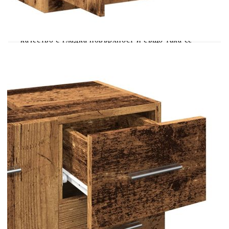
място за съхранение, ще бъде чудесно
допълнение към вашата баня, придавайки ѝ
подреден и красив вид! Издръжлив материал:
Инженерната дървесина е с изключително
качество с гладка повърхност и също така се
отличава със здравина, стабилност и
устойчивост на влага.Достатъчно място за
съхранение: Шкафът за мивка с 3 чекмеджета и
1 отделение с врата предоставя достатъчно
място за съхранение, където да държите
различни ваши вещи добре организирани и
леснодостъпни.Лесна за поддръжка:
Благодарение на гладката си повърхност,
шкафът за баня се почиства лесно с влажна
кърпа и изисква по-малко поддръжка.
Внимание:За да предотвратите преобръщане,
този продукт трябва да се използва с
предоставеното устройство за закрепване на
стена.
Цвят: Старо дърво
Материал: Инженерно дърво
Общи размери: 63 x 30 x 54 см (Ш x Д x В)