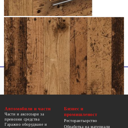
Работният плот не е включен в доставката
Необходим е монтаж
Legal Documents:
Повече подробности за предотвратяване на
преобръщането на вашите мебели можете да
намерите
тук
Автомобили и части
Бизнес и
Части и аксесоари за
промишленост
превозни средства
Ресторантьорство
Гаражно оборудване и
Обработка на материали