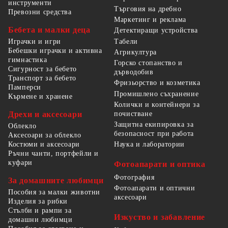
инструменти
Търговия на дребно
Превозни средства
Маркетинг и реклама
Бебета и малки деца
Детектиращи устройства
Табели
Играчки и игри
Бебешки играчки и активна
Агрикултура
гимнастика
Горско стопанство и
Сигурност за бебето
дърводобив
Транспорт за бебето
Фризьорство и козметика
Памперси
Промишлено съхранение
Кърмене и хранене
Колички и контейнери за
Дрехи и аксесоари
почистване
Защитна екипировка за
Облекло
безопасност при работа
Аксесоари за облекло
Костюми и аксесоари
Наука и лаборатории
Ръчни чанти, портфейли и
куфари
Фотоапарати и оптика
Фотография
За домашните любимци
Фотоапарати и оптични
Пособия за малки животни
аксесоари
Изделия за рибки
Стълби и рампи за
Изкуство и забавление
домашни любимци