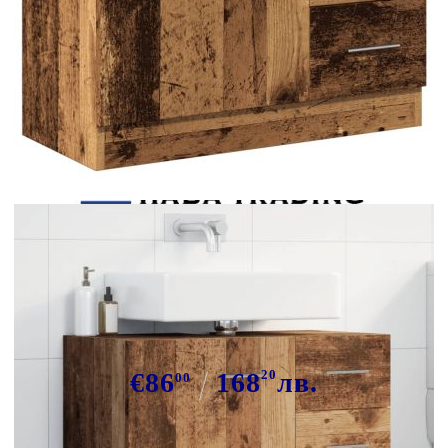
Tweet
Сподели
Долен шкаф за мивка, старо
дърво, 63x30x54 см, инженерно
дърво
€86
168
20
лв.
00
В наличност: 134 бр.