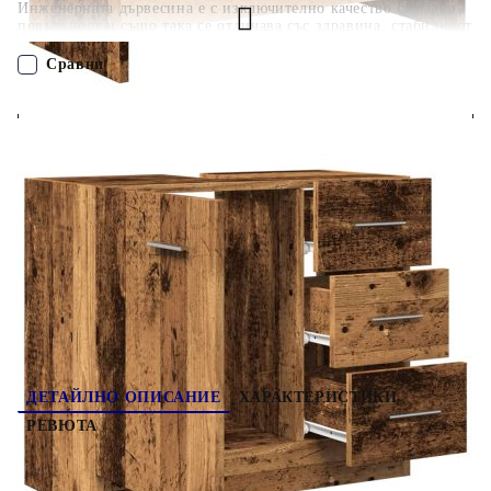
Инженерната дървесина е с изключително качество с гладка
повърхност и също така се отличава със здравина, стабилност
и устойчивост на влага.Достатъчно място за съхранение:
Шкафът за мивка с 3 чекмеджета и 1 отделение с врата
Сравни
предоставя достатъчно място за съхранение, където да
държите различни ваши вещи добре организирани и
леснодостъпни.Лесна за поддръжка: Благодарение на гладката
ПОРЪЧАЙ БЕЗ РЕГИСТРАЦИЯ
си повърхност, шкафът за баня се почиства лесно с влажна
кърпа и изисква по-малко поддръжка. Внимание:За да
предотвратите преобръщане, този продукт трябва да се
Наш представител ще се свърже с Вас в рамките на работния ден!
използва с предоставеното устройство за закрепване на
стена.
858323
16.930
кг
Оцени продукта
ДЕТАЙЛНО ОПИСАНИЕ
ХАРАКТЕРИСТИКИ
РЕВЮТА
Този шкаф за мивка, отличаващ се с просторно