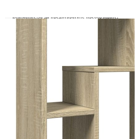
стелажът за книги се почиства лесно с влажна
кърпа и изисква по-малко поддръжка.
Внимание:За да предотвратите преобръщане,
този продукт трябва да се използва с
предоставеното устройство за закрепване на
стена. Добре е да се знае:Винтовете и дюбелите
за вътрешната стена не са включени. Съветваме
ви да намерите и използвате винтове и дюбели,
подходящи специално за вашите стени. Ако не
сте сигурни, можете да се консултирате с
професионалист. Моля, прочетете и следвайте
всяка стъпка от инструкциите.
Цвят: Дъб сонома
Материал: Инженерно дърво
Габаритни размери: 63 x 20 x 90 см (Ш x Д
x В)
Брой отделения: 7
Общ капацитет на натоварване: 60 кг
Необходим е монтаж