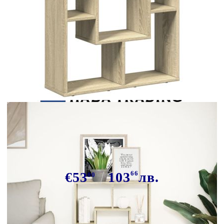
Tweet
Сподели
Библиотека, сонома дъб, 63x20x90
см, инженерно дърво
€53
103
66
лв.
00
В наличност: 179 бр.