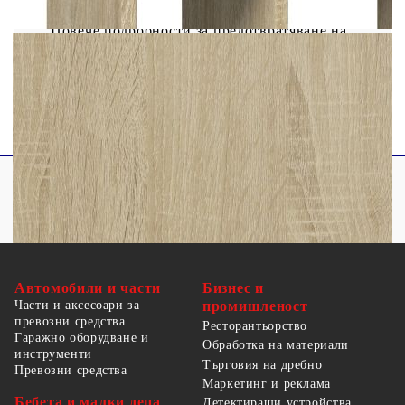
Legal Documents:
Повече подробности за предотвратяване на
преобръщането на вашите мебели можете да
намерите
тук
Автомобили и части
Бизнес и
Части и аксесоари за
промишленост
превозни средства
Ресторантьорство
Гаражно оборудване и
Обработка на материали
инструменти
Търговия на дребно
Превозни средства
Маркетинг и реклама
Бебета и малки деца
Детектиращи устройства