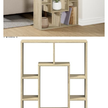
Предоставената таблица е с информационна цел.
Добавете продукта в количката си с бутона "Добави в
количката" и при поръчка ще можете да изберете броя
вноски на кредита.
Acest tabel are caracter informativ. Adăugați produsul în
coșul de cumpărături unde veți putea selecta detaliile
cererii de creditare.
Предоставената таблица е с информационна цел.
Добавете продукта в количката си с бутона "Добави в
количката" и при поръчка ще можете да изберете броя
вноски на кредита.
Предоставената таблица е с информационна цел.
Добавете продукта в количката си с бутона "Добави в
количката" и при поръчка ще можете да изберете броя
вноски на кредита.
Предоставената таблица е с информационна цел.
Добавете продукта в количката си с бутона "Добави в
количката" и при поръчка ще можете да изберете броя
вноски на кредита.