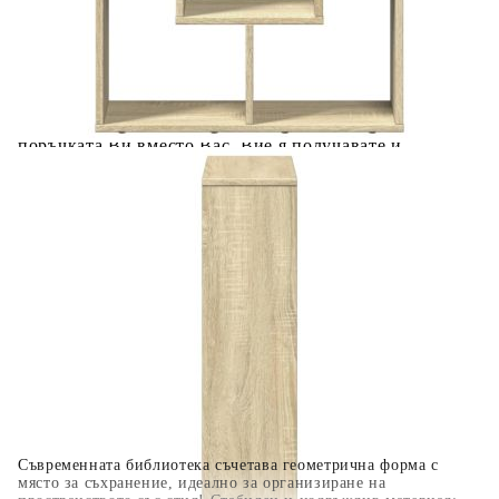
Предоставената таблица е с информационна цел.
Добавете продукта в количката си с бутона "Добави в
количката" и при поръчка ще можете да изберете броя
вноски на кредита.
Когато плащате с NewPay, всъщност NewPay плаща
поръчката Ви вместо Вас. Вие я получавате и
разполагате с три начина да я платите към тях:
Отложено до 30 дни от момента на изпращане на
поръчката без оскъпяване. За покупки на стойност до
400 лв. / €204,52
Плащане на 4 вноски. Заплащате 20% от стойността на
поръчката си на момента с карта. Останалата сума се
разделя на 3 равни месечни вноски без оскъпяване. За
покупки на стойност до 1000 лв. / €511.31
Плащане на 6 вноски. Стойността на поръчката се
разпределя в 6 равни месечни вноски с оскъпяване. За
покупки на стойност до 2000 лв. / €1022.61
Съвременната библиотека съчетава геометрична форма с
място за съхранение, идеално за организиране на