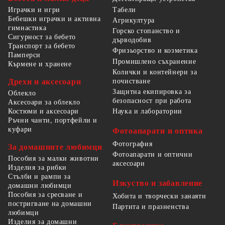
Табели
Играчки и игри
Бебешки играчки и активна
Агрикултура
гимнастика
Горско стопанство и
Сигурност за бебето
дърводобив
Транспорт за бебето
Фризьорство и козметика
Памперси
Промишлено съхранение
Кърмене и хранене
Колички и контейнери за
Дрехи и аксесоари
почистване
Защитна екипировка за
Облекло
безопасност при работа
Аксесоари за облекло
Костюми и аксесоари
Наука и лаборатории
Ръчни чанти, портфейли и
куфари
Фотоапарати и оптика
Фотография
За домашните любимци
Фотоапарати и оптични
Пособия за малки животни
аксесоари
Изделия за рибки
Стълби и рампи за
Изкуство и забавление
домашни любимци
Пособия за сресване и
Хобита и творчески занаяти
постригване на домашни
Партита и празненства
любимци
Изделия за домашни