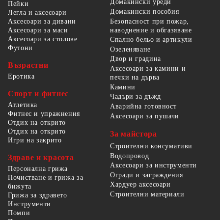
Домакински уреди
Пейки
Домакински пособия
Легла и аксесоари
Безопасност при пожар,
Аксесоари за дивани
наводнение и обгазяване
Аксесоари за маси
Аксесоари за столове
Спално бельо и артикули
Футони
Озеленяване
Двор и градина
Възрастни
Аксесоари за камини и
Еротика
печки на дърва
Камини
Спорт и фитнес
Чадъри за дъжд
Атлетика
Аварийна готовност
Фитнес и упражнения
Аксесоари за пушачи
Отдих на открито
Отдих на открито
За майстора
Игри на закрито
Строителни консумативи
Водопровод
Здраве и красота
Аксесоари за инструменти
Персонална грижа
Огради и заграждения
Почистване и грижа за
Хардуер аксесоари
бижута
Строителни материали
Грижа за здравето
Инструменти
Помпи