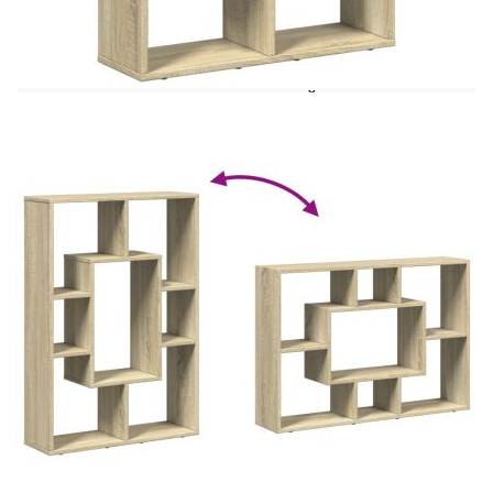
форма с място за съхранение, идеално за
организиране на пространството със стил!
Стабилен и издръжлив материал: Инженерната
дървесина е издръжлив и стабилен материал с
гладка повърхност, която е устойчива на влага,
изкривяване и разцепване, което я прави
надежден избор за разнообразни
проекти.Достатъчно място за съхранение: С
отделения с различна големина тази библотека
предлага гъвкави възможности за съхранение на
предмети с различни форми и размери.Гъвкави
възможности за поставяне: Стелажът може да
бъде разположен по ширина или по височина на
земята, което предлага разнообразни
възможности за оформление на
помещението.Универсални приложения:
Стелажът за декорации може да се използва и
като разделител на стая, като лесно се вписва
във всеки стил на помещение. Можете да го
поставите във всекидневната, за да изложите
декорация, в кабинета, за да съхранявате книги
и документи, в спалнята, за да съхранявате
предмети от ежедневието, и в мазето, за да
съхранявате предмети от бита.Лесна поддръжка:
Благодарение на гладката си повърхност,