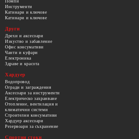
Помпи
Инструменти
Катинари и ключове
Катинари и ключове
Други
Дрехи и аксесоари
Изкуство и забавление
Офис консумативи
Чанти и куфари
Електроника
Здраве и красота
Хардуер
Водопровод
Огради и заграждения
Аксесоари за инструменти
Електрическо захранване
Отопление, вентилация и
климатични системи
Строителни консумативи
Хардуер аксесоари
Резервоари за съхранение
Спортни стоки