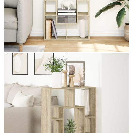
Време за доставка: 5 до 9 дни
Безплатна доставка до адрес при плащане по банков път
Цвят:
Дъб сонома
Материал:
Инженерно дърво
EAN code:
8721158501813
Габаритни размери:
63 x 20 x 90 см (Ш x Д x В)
Брой отделения:
7
Общ капацитет на натоварване:
60 кг
Купи на изплащане
Credit calculator
Библиотека, сонома дъб, 63x20x90 см, инженерно
дърво
Please select credit institution
Цена на продукта:
€53.00
Extraction of information from credit institutions