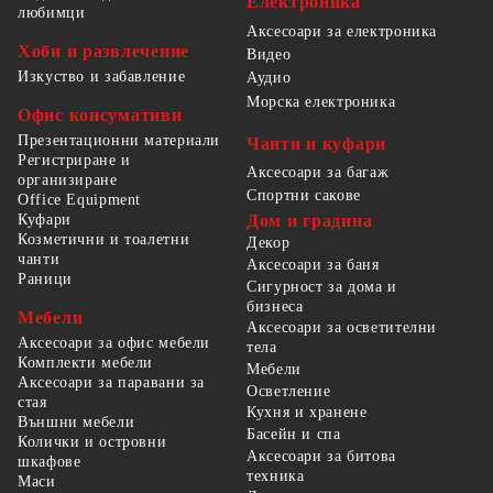
Електроника
любимци
Аксесоари за електроника
Хоби и развлечение
Видео
Изкуство и забавление
Аудио
Морска електроника
Офис консумативи
Презентационни материали
Чанти и куфари
Регистриране и
Аксесоари за багаж
организиране
Спортни сакове
Office Equipment
Куфари
Дом и градина
Козметични и тоалетни
Декор
чанти
Аксесоари за баня
Раници
Сигурност за дома и
бизнеса
Мебели
Аксесоари за осветителни
Аксесоари за офис мебели
тела
Комплекти мебели
Мебели
Аксесоари за паравани за
Осветление
стая
Кухня и хранене
Външни мебели
Басейн и спа
Колички и островни
Аксесоари за битова
шкафове
техника
Маси