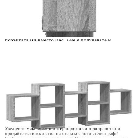
Предоставената таблица е с информационна цел.
Добавете продукта в количката си с бутона "Добави в
количката" и при поръчка ще можете да изберете броя
вноски на кредита.
Когато плащате с NewPay, всъщност NewPay плаща
поръчката Ви вместо Вас. Вие я получавате и
разполагате с три начина да я платите към тях:
Отложено до 30 дни от момента на изпращане на
поръчката без оскъпяване. За покупки на стойност до
400 лв. / €204,52
Плащане на 4 вноски. Заплащате 20% от стойността на
поръчката си на момента с карта. Останалата сума се
разделя на 3 равни месечни вноски без оскъпяване. За
покупки на стойност до 1000 лв. / €511.31
Плащане на 6 вноски. Стойността на поръчката се
разпределя в 6 равни месечни вноски с оскъпяване. За
покупки на стойност до 2000 лв. / €1022.61
Увеличете максимално интериорното си пространство и
придайте истински стил на стената с този стенен рафт!