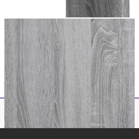
инструкциите.
Цвят: Сив сонома
Материал: Инженерно дърво
Размери: 129 x 18 x 42 см (Ш x Д x В)
Максимална товароносимост (обща): 30 кг
Максимална товароносимост (рафт): 5 кг
Необходим е монтаж