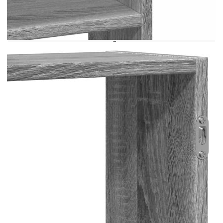
пространство и придайте истински стил на
стената с този стенен рафт! Стабилен и
издръжлив материал: Инженерната дървесина е
издръжлив и стабилен материал с гладка
повърхност, която е устойчива на влага,
изкривяване и разцепване, което я прави
надежден избор за различни
проекти.Достатъчно място за съхранение: Този
стенен плаващ рафт предлага удобно място за
съхранение, за да държите вашите различни
ежедневни неща добре организирани и
леснодостъпни.Спестяващ място дизайн: Този
плаващ рафт може да бъде монтиран на стена, за
да добавите допълнително място за съхранение.
По този начин можете да увеличите максимално
пространството на пода и да поддържате
чистота.Лесен за поддръжка: Този стенен рафт
за декорации се почиства лесно с влажна кърпа
и изисква по-малко поддръжка. Добре е да се
знае:Винтовете и дюбелите за стената не са
включени. Съветваме ви да намерите и
използвате винтове и дюбели, подходящи
специално за вашите стени. Ако не сте сигурни,
можете да се консултирате с професионалист.
Моля, прочетете и следвайте всяка стъпка от