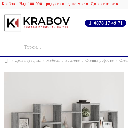
Крабов - Над 100 000 продукта на едно място. Директно от вносителя!
0878 17 49 71
Дом и градина
Мебели
Рафтове
Стенни рафтове
Стен