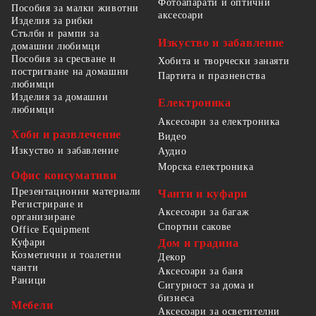
Фотоапарати и оптични
Пособия за малки животни
аксесоари
Изделия за рибки
Стълби и рампи за
Изкуство и забавление
домашни любимци
Пособия за сресване и
Хобита и творчески занаяти
постригване на домашни
Партита и празненства
любимци
Изделия за домашни
Електроника
любимци
Аксесоари за електроника
Хоби и развлечение
Видео
Изкуство и забавление
Аудио
Морска електроника
Офис консумативи
Презентационни материали
Чанти и куфари
Регистриране и
Аксесоари за багаж
организиране
Спортни сакове
Office Equipment
Куфари
Дом и градина
Козметични и тоалетни
Декор
чанти
Аксесоари за баня
Раници
Сигурност за дома и
бизнеса
Мебели
Аксесоари за осветителни