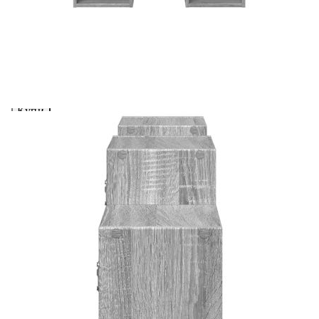
Предоставената таблица е с информационна цел.
Добавете продукта в количката си с бутона "Добави в
количката" и при поръчка ще можете да изберете броя
вноски на кредита.
Acest tabel are caracter informativ. Adăugați produsul în
coșul de cumpărături unde veți putea selecta detaliile
cererii de creditare.
Предоставената таблица е с информационна цел.
Добавете продукта в количката си с бутона "Добави в
количката" и при поръчка ще можете да изберете броя
вноски на кредита.
Предоставената таблица е с информационна цел.
Добавете продукта в количката си с бутона "Добави в
количката" и при поръчка ще можете да изберете броя
вноски на кредита.
Предоставената таблица е с информационна цел.
Добавете продукта в количката си с бутона "Добави в
количката" и при поръчка ще можете да изберете броя
вноски на кредита.