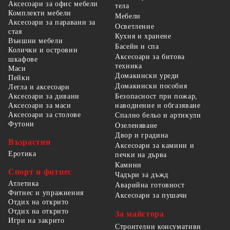
Аксесоари за офис мебели
тела
Комплекти мебели
Мебели
Аксесоари за паравани за
Осветление
стая
Кухня и хранене
Външни мебели
Басейн и спа
Колички и островни
Аксесоари за битова
шкафове
техника
Маси
Домакински уреди
Пейки
Домакински пособия
Легла и аксесоари
Безопасност при пожар,
Аксесоари за дивани
наводнение и обгазяване
Аксесоари за маси
Аксесоари за столове
Спално бельо и артикули
Футони
Озеленяване
Двор и градина
Възрастни
Аксесоари за камини и
Еротика
печки на дърва
Камини
Спорт и фитнес
Чадъри за дъжд
Атлетика
Аварийна готовност
Фитнес и упражнения
Аксесоари за пушачи
Отдих на открито
Отдих на открито
За майстора
Игри на закрито
Строителни консумативи