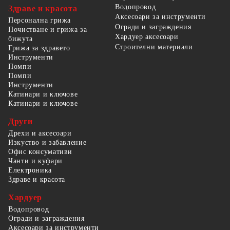
Водопровод
Здраве и красота
Аксесоари за инструменти
Персонална грижа
Огради и заграждения
Почистване и грижа за
Хардуер аксесоари
бижута
Строителни материали
Грижа за здравето
Инструменти
Помпи
Помпи
Инструменти
Катинари и ключове
Катинари и ключове
Други
Дрехи и аксесоари
Изкуство и забавление
Офис консумативи
Чанти и куфари
Електроника
Здраве и красота
Хардуер
Водопровод
Огради и заграждения
Аксесоари за инструменти