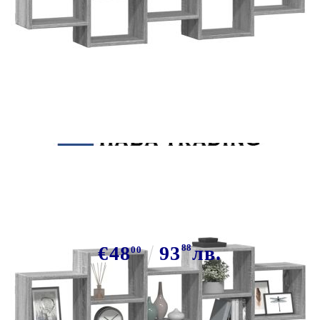
Tweet
Сподели
Стенен рафт, сив сонома,
129x18x42 см, инженерно дърво
€48
93
88
лв.
00
В наличност: 200 бр.