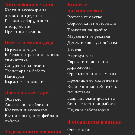
Автомобили и части
Бизнес и
Части и аксесоари за
промишленост
превозни средства
Ресторантьорство
Гаражно оборудване и
Обработка на материали
инструменти
Търговия на дребно
Превозни средства
Маркетинг и реклама
Бебета и малки деца
Детектиращи устройства
Табели
Играчки и игри
Бебешки играчки и активна
Агрикултура
гимнастика
Горско стопанство и
Сигурност за бебето
дърводобив
Транспорт за бебето
Фризьорство и козметика
Памперси
Промишлено съхранение
Кърмене и хранене
Колички и контейнери за
Дрехи и аксесоари
почистване
Защитна екипировка за
Облекло
безопасност при работа
Аксесоари за облекло
Костюми и аксесоари
Наука и лаборатории
Ръчни чанти, портфейли и
куфари
Фотоапарати и оптика
Фотография
За домашните любимци