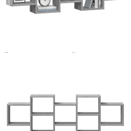
Време за доставка: 5 до 9 дни
Безплатна доставка до адрес при плащане по банков път
Цвят:
Сив сонома
Материал:
Инженерно дърво
Размери:
129 x 18 x 42 см (Ш x Д x В)
EAN code:
8721158360885
Максимална товароносимост (обща):
30 кг
Максимална товароносимост (рафт):
5 кг
Купи на изплащане
Credit calculator
Стенен рафт, сив сонома, 129x18x42 см, инженерно
дърво
Please select credit institution
Цена на продукта:
€48.00
Extraction of information from credit institutions