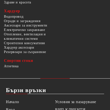
Здраве и красота
Хардуер
Водопровод
Огради и заграждения
Аксесоари за инструменти
Електрическо захранване
Отопление, вентилация и
климатични системи
Строителни консумативи
Хардуер аксесоари
Резервоари за съхранение
Спортни стоки
Атлетика
Бързи връзки
Начало
Условия за пазаруване
Вход
ВИП КЛИЕНТИ