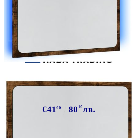
Tweet
Сподели
LED огледало за баня, опушен дъб,
60x8,5x38 см, инженерно дърво
€41
80
19
лв.
00
В наличност: 84 бр.