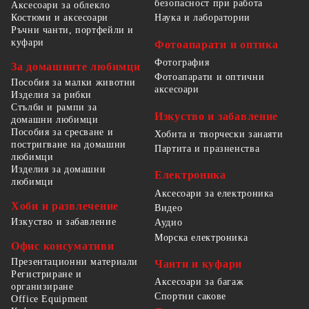
безопасност при работа
Аксесоари за облекло
Костюми и аксесоари
Наука и лаборатории
Ръчни чанти, портфейли и
куфари
Фотоапарати и оптика
Фотография
За домашните любимци
Фотоапарати и оптични
Пособия за малки животни
аксесоари
Изделия за рибки
Стълби и рампи за
Изкуство и забавление
домашни любимци
Пособия за сресване и
Хобита и творчески занаяти
постригване на домашни
Партита и празненства
любимци
Изделия за домашни
Електроника
любимци
Аксесоари за електроника
Хоби и развлечение
Видео
Изкуство и забавление
Аудио
Морска електроника
Офис консумативи
Презентационни материали
Чанти и куфари
Регистриране и
Аксесоари за багаж
организиране
Спортни сакове
Office Equipment