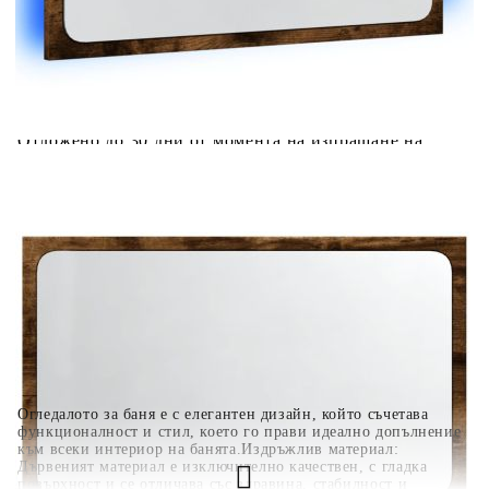
количката" и при поръчка ще можете да изберете броя
вноски на кредита.
Когато плащате с NewPay, всъщност NewPay плаща
поръчката Ви вместо Вас. Вие я получавате и
разполагате с три начина да я платите към тях:
Отложено до 30 дни от момента на изпращане на
поръчката без оскъпяване. За покупки на стойност до
400 лв. / €204,52
Плащане на 4 вноски. Заплащате 20% от стойността на
поръчката си на момента с карта. Останалата сума се
разделя на 3 равни месечни вноски без оскъпяване. За
покупки на стойност до 1000 лв. / €511.31
Плащане на 6 вноски. Стойността на поръчката се
разпределя в 6 равни месечни вноски с оскъпяване. За
покупки на стойност до 2000 лв. / €1022.61
Огледалото за баня е с елегантен дизайн, който съчетава
функционалност и стил, което го прави идеално допълнение
към всеки интериор на банята.Издръжлив материал:
Дървеният материал е изключително качествен, с гладка
повърхност и се отличава със здравина, стабилност и