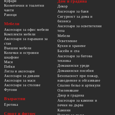
Куфари
Дом и градина
Козметични и тоалетни
Декор
чанти
Аксесоари за баня
Раници
Сигурност за дома и
бизнеса
Мебели
Аксесоари за осветителни
Аксесоари за офис мебели
тела
Комплекти мебели
Мебели
Аксесоари за паравани за
Осветление
стая
Кухня и хранене
Външни мебели
Басейн и спа
Колички и островни
Аксесоари за битова
шкафове
техника
Маси
Домакински уреди
Пейки
Домакински пособия
Легла и аксесоари
Безопасност при пожар,
Аксесоари за дивани
наводнение и обгазяване
Аксесоари за маси
Аксесоари за столове
Спално бельо и артикули
Футони
Озеленяване
Двор и градина
Възрастни
Аксесоари за камини и
Еротика
печки на дърва
Камини
Спорт и фитнес