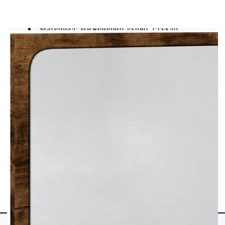
Цвят: Опушен дъб
Материал: Инженерно дърво, стъкло
Общи размери: 60 x 8,5 x 38 cм (Ш x Д x В)
С LED светлини
Необходим е монтаж
Не използвайте този артикул, ако някой от
компонентите е счупен, скъсан или липсва.
Този продукт се захранва с DC 5V, но
сертифицираният 5V USB източник на
захранване не е включен в комплекта. По-
високото напрежение може да доведе до
прегряване на устройството и да доведе до
повреда на устройството и потенциален риск от
прегряване и пожар.