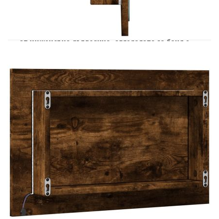
на банята.Издръжлив материал: Дървеният
материал е изключително качествен, с гладка
повърхност и се отличава със здравина,
стабилност и устойчивост на влага. Изработено
от инженерна дървесина, огледалото за баня е
лесно за почистване.Ясен образ: Стъкленото
огледало осигурява фино и ненарушено
отражение, така че е подходящо за гримиране,
бръснене или проверка на костюма преди
излизане.LED светлина: Оборудвано със
светодиодна светлина, това огледало осигурява
достатъчно осветление за ежедневните ви
процедури по грижа за кожата и грижата за нея,
като осигурява оптимална видимост и
точност.Конструкция за монтиране на стена:
LED огледалото може да се монтира на
стената.Добре е да се знае:Продуктът има USB
конектор, който изисква сертифициран 5V USB
захранващ източник (не е включен).Винтовете и
дюбелите за стената не са включени. Съветваме
ви да намерите и използвате винтове и дюбели,
подходящи специално за вашите стени. Ако не
сте сигурни, можете да се консултирате с
професионалист. Моля, прочетете и следвайте
всяка стъпка от инструкциите.