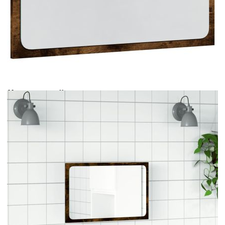
Време за доставка: 5 до 9 дни
Безплатна доставка до адрес при плащане по банков път
Цвят:
Опушен дъб
Материал:
Инженерно дърво, стъкло
EAN code:
8721012264250
Общи размери:
60 x 8,5 x 38 cм (Ш x Д x В)
Купи на изплащане
Credit calculator
LED огледало за баня, опушен дъб, 60x8,5x38 см,
инженерно дърво
Please select credit institution
Цена на продукта:
€41.00
Extraction of information from credit institutions
Предоставената таблица е с информационна цел.
Добавете продукта в количката си с бутона "Добави в