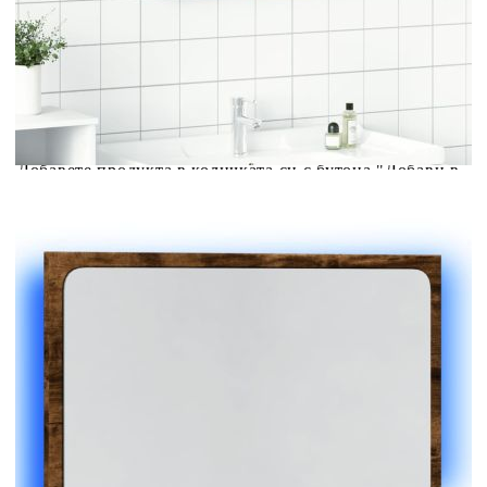
количката" и при поръчка ще можете да изберете броя
вноски на кредита.
Acest tabel are caracter informativ. Adăugați produsul în
coșul de cumpărături unde veți putea selecta detaliile
cererii de creditare.
Предоставената таблица е с информационна цел.
Добавете продукта в количката си с бутона "Добави в
количката" и при поръчка ще можете да изберете броя
вноски на кредита.
Предоставената таблица е с информационна цел.
Добавете продукта в количката си с бутона "Добави в
количката" и при поръчка ще можете да изберете броя
вноски на кредита.
Предоставената таблица е с информационна цел.
Добавете продукта в количката си с бутона "Добави в
количката" и при поръчка ще можете да изберете броя
вноски на кредита.
Предоставената таблица е с информационна цел.
Добавете продукта в количката си с бутона "Добави в