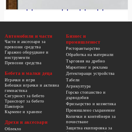
Автомобили и части
Бизнес и
Части и аксесоари за
промишленост
превозни средства
Ресторантьорство
Гаражно оборудване и
Обработка на материали
инструменти
Търговия на дребно
Превозни средства
Маркетинг и реклама
Бебета и малки деца
Детектиращи устройства
Табели
Играчки и игри
Бебешки играчки и активна
Агрикултура
гимнастика
Горско стопанство и
Сигурност за бебето
дърводобив
Транспорт за бебето
Фризьорство и козметика
Памперси
Промишлено съхранение
Кърмене и хранене
Колички и контейнери за
Дрехи и аксесоари
почистване
Защитна екипировка за
Облекло