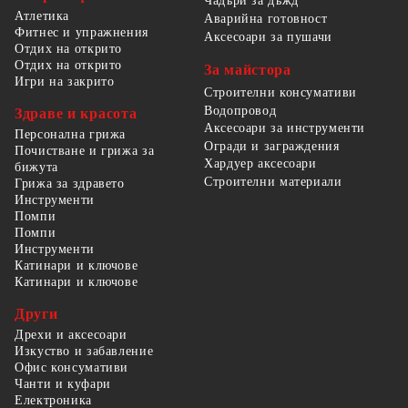
Чадъри за дъжд
Атлетика
Аварийна готовност
Фитнес и упражнения
Аксесоари за пушачи
Отдих на открито
Отдих на открито
За майстора
Игри на закрито
Строителни консумативи
Водопровод
Здраве и красота
Аксесоари за инструменти
Персонална грижа
Огради и заграждения
Почистване и грижа за
Хардуер аксесоари
бижута
Строителни материали
Грижа за здравето
Инструменти
Помпи
Помпи
Инструменти
Катинари и ключове
Катинари и ключове
Други
Дрехи и аксесоари
Изкуство и забавление
Офис консумативи
Чанти и куфари
Електроника