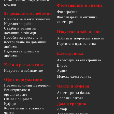
куфари
Фотоапарати и оптика
Фотография
За домашните любимци
Фотоапарати и оптични
Пособия за малки животни
аксесоари
Изделия за рибки
Стълби и рампи за
Изкуство и забавление
домашни любимци
Пособия за сресване и
Хобита и творчески занаяти
постригване на домашни
Партита и празненства
любимци
Изделия за домашни
Електроника
любимци
Аксесоари за електроника
Хоби и развлечение
Видео
Изкуство и забавление
Аудио
Морска електроника
Офис консумативи
Презентационни материали
Чанти и куфари
Регистриране и
Аксесоари за багаж
организиране
Спортни сакове
Office Equipment
Куфари
Дом и градина
Козметични и тоалетни
Декор
чанти