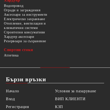
Хардуер
Водопровод
Огради и заграждения
Аксесоари за инструменти
Електрическо захранване
Отопление, вентилация и
климатични системи
Строителни консумативи
Хардуер аксесоари
Резервоари за съхранение
Спортни стоки
Атлетика
Бързи връзки
Начало
Условия за пазаруване
Вход
ВИП КЛИЕНТИ
Регистрация
КЗП