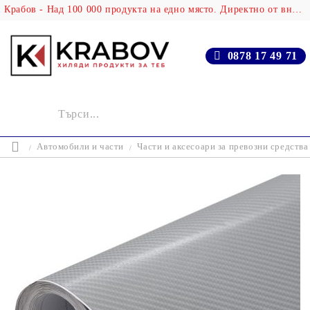
Крабов - Над 100 000 продукта на едно място. Директно от вносителя!
0878 17 49 71
Автомобили и части
Части и аксесоари за превозни средства