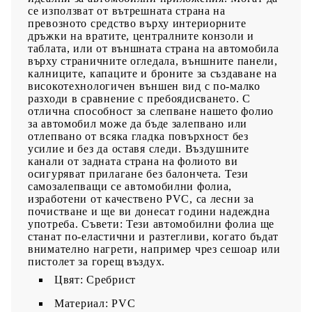
се използват от вътрешната страна на
превозното средство върху интериорните
дръжки на вратите, централните конзоли и
таблата, или от външната страна на автомобила
върху страничните огледала, външните панели,
калниците, капаците и броните за създаване на
високотехнологичен външен вид с по-малко
разходи в сравнение с пребоядисването. С
отлична способност за слепване нашето фолио
за автомобил може да бъде залепвано или
отлепвано от всяка гладка повърхност без
усилие и без да оставя следи. Въздушните
канали от задната страна на фолиото ви
осигуряват прилагане без балончета. Тези
самозалепващи се автомобилни фолиа,
изработени от качествено PVC, са лесни за
почистване и ще ви донесат години надеждна
употреба. Съвети: Тези автомобилни фолиа ще
станат по-еластични и разтегливи, когато бъдат
внимателно нагрети, например чрез сешоар или
пистолет за горещ въздух.
Цвят: Сребрист
Материал: PVC