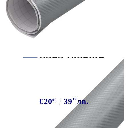
Tweet
Сподели
Фолиа за кола, 2 бр, 4D сребристи,
100x150 см
€20
39
12
лв.
00
В наличност: 43 бр.