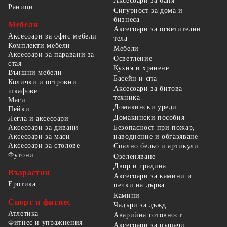
Аксесоари за баня
Раници
Сигурност за дома и
бизнеса
Мебели
Аксесоари за осветителни
Аксесоари за офис мебели
тела
Комплекти мебели
Мебели
Аксесоари за паравани за
Осветление
стая
Кухня и хранене
Външни мебели
Басейн и спа
Колички и островни
Аксесоари за битова
шкафове
техника
Маси
Домакински уреди
Пейки
Домакински пособия
Легла и аксесоари
Безопасност при пожар,
Аксесоари за дивани
наводнение и обгазяване
Аксесоари за маси
Аксесоари за столове
Спално бельо и артикули
Футони
Озеленяване
Двор и градина
Възрастни
Аксесоари за камини и
Еротика
печки на дърва
Камини
Спорт и фитнес
Чадъри за дъжд
Атлетика
Аварийна готовност
Фитнес и упражнения
Аксесоари за пушачи