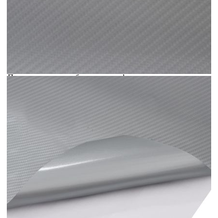
Добавете продукта в количката си с бутона "Добави в
количката" и при поръчка ще можете да изберете броя
вноски на кредита.
Acest tabel are caracter informativ. Adăugați produsul în
coșul de cumpărături unde veți putea selecta detaliile
cererii de creditare.
Предоставената таблица е с информационна цел.
Добавете продукта в количката си с бутона "Добави в
количката" и при поръчка ще можете да изберете броя
вноски на кредита.
Предоставената таблица е с информационна цел.
Добавете продукта в количката си с бутона "Добави в
количката" и при поръчка ще можете да изберете броя
вноски на кредита.
Предоставената таблица е с информационна цел.
Добавете продукта в количката си с бутона "Добави в
количката" и при поръчка ще можете да изберете броя
вноски на кредита.
Предоставената таблица е с информационна цел.