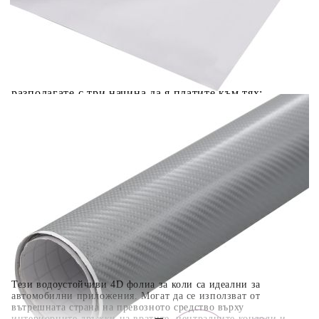
Добавете продукта в количката си с бутона "Добави в
количката" и при поръчка ще можете да изберете броя
вноски на кредита.
Когато плащате с NewPay, всъщност NewPay плаща
поръчката Ви вместо Вас. Вие я получавате и
разполагате с три начина да я платите към тях:
Отложено до 30 дни от момента на изпращане на
поръчката без оскъпяване. За покупки на стойност до
400 лв. / €204,52
Плащане на 4 вноски. Заплащате 20% от стойността на
поръчката си на момента с карта. Останалата сума се
разделя на 3 равни месечни вноски без оскъпяване. За
покупки на стойност до 1000 лв. / €511.31
Плащане на 6 вноски. Стойността на поръчката се
разпределя в 6 равни месечни вноски с оскъпяване. За
покупки на стойност до 2000 лв. / €1022.61
Тези водоустойчиви 4D фолиа за коли са идеални за
автомобилни приложения. Могат да се използват от
вътрешната страна на превозното средство върху
интериорните дръжки на вратите, централните конзоли и