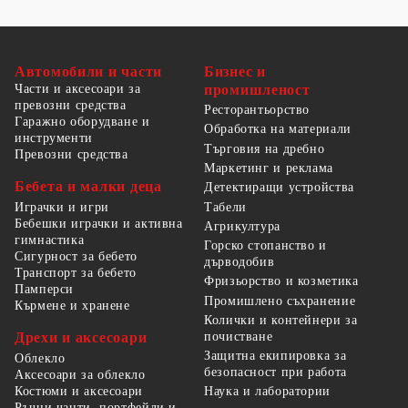
Автомобили и части
Бизнес и
Части и аксесоари за
промишленост
превозни средства
Ресторантьорство
Гаражно оборудване и
Обработка на материали
инструменти
Търговия на дребно
Превозни средства
Маркетинг и реклама
Бебета и малки деца
Детектиращи устройства
Табели
Играчки и игри
Бебешки играчки и активна
Агрикултура
гимнастика
Горско стопанство и
Сигурност за бебето
дърводобив
Транспорт за бебето
Фризьорство и козметика
Памперси
Промишлено съхранение
Кърмене и хранене
Колички и контейнери за
Дрехи и аксесоари
почистване
Защитна екипировка за
Облекло
безопасност при работа
Аксесоари за облекло
Костюми и аксесоари
Наука и лаборатории
Ръчни чанти, портфейли и