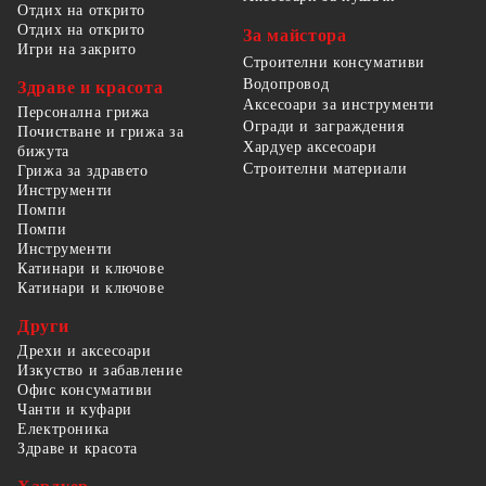
Отдих на открито
Отдих на открито
За майстора
Игри на закрито
Строителни консумативи
Водопровод
Здраве и красота
Аксесоари за инструменти
Персонална грижа
Огради и заграждения
Почистване и грижа за
Хардуер аксесоари
бижута
Строителни материали
Грижа за здравето
Инструменти
Помпи
Помпи
Инструменти
Катинари и ключове
Катинари и ключове
Други
Дрехи и аксесоари
Изкуство и забавление
Офис консумативи
Чанти и куфари
Електроника
Здраве и красота