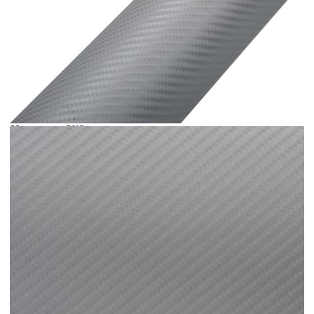
Време за доставка: 5 до 9 дни
Безплатна доставка до адрес при плащане по банков път
Цвят:
Сребрист
Материал:
PVC
EAN code:
8720286561607
Дължина:
150 см
Дебелина:
0,14 мм
Широчина:
100 см
Купи на изплащане
Credit calculator
Фолиа за кола, 2 бр, 4D сребристи, 100x150 см
Please select credit institution
Цена на продукта:
€20.00
Extraction of information from credit institutions
Предоставената таблица е с информационна цел.