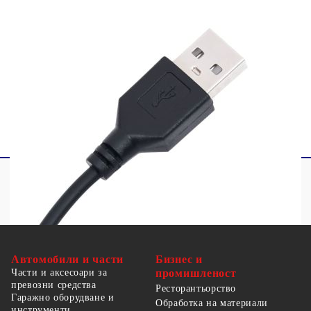
по време на монтажа и поддръжката. Уверете се,
че крушките са изстинали. Светлинният
източник на това осветително тяло не може да
се заменя; когато светлинният източник
достигне края на своя живот, цялото
осветително тяло трябва да се замени. Само за
употреба на закрито, не използвайте този
продукт на открито.
Автомобили и части
Бизнес и
Части и аксесоари за
промишленост
превозни средства
Ресторантьорство
Гаражно оборудване и
Обработка на материали
инструменти