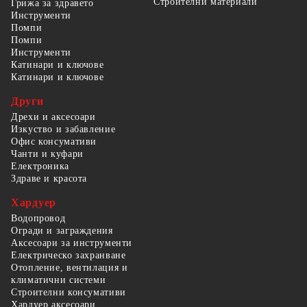
Строителни материали
Грижа за здравето
Инструменти
Помпи
Помпи
Инструменти
Катинари и ключове
Катинари и ключове
Други
Дрехи и аксесоари
Изкуство и забавление
Офис консумативи
Чанти и куфари
Електроника
Здраве и красота
Хардуер
Водопровод
Огради и заграждения
Аксесоари за инструменти
Електрическо захранване
Отопление, вентилация и
климатични системи
Строителни консумативи
Хардуер аксесоари