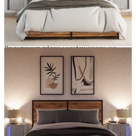
Добавете продукта в количката си с бутона "Добави в
количката" и при поръчка ще можете да изберете броя
вноски на кредита.
Acest tabel are caracter informativ. Adăugați produsul în
coșul de cumpărături unde veți putea selecta detaliile
cererii de creditare.
Предоставената таблица е с информационна цел.
Добавете продукта в количката си с бутона "Добави в
количката" и при поръчка ще можете да изберете броя
вноски на кредита.
Предоставената таблица е с информационна цел.
Добавете продукта в количката си с бутона "Добави в
количката" и при поръчка ще можете да изберете броя
вноски на кредита.
Предоставената таблица е с информационна цел.
Добавете продукта в количката си с бутона "Добави в
количката" и при поръчка ще можете да изберете броя
вноски на кредита.
Предоставената таблица е с информационна цел.