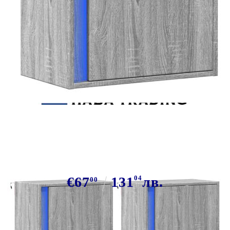
Tweet
Сподели
Нощни шкафчета за стена с LED
осветление, 2 бр, сив сонома
€67
131
04
лв.
00
В наличност: 20 бр.