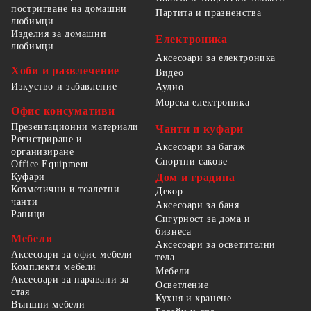
постригване на домашни
Партита и празненства
любимци
Изделия за домашни
Електроника
любимци
Аксесоари за електроника
Хоби и развлечение
Видео
Изкуство и забавление
Аудио
Морска електроника
Офис консумативи
Презентационни материали
Чанти и куфари
Регистриране и
Аксесоари за багаж
организиране
Спортни сакове
Office Equipment
Куфари
Дом и градина
Козметични и тоалетни
Декор
чанти
Аксесоари за баня
Раници
Сигурност за дома и
бизнеса
Мебели
Аксесоари за осветителни
Аксесоари за офис мебели
тела
Комплекти мебели
Мебели
Аксесоари за паравани за
Осветление
стая
Кухня и хранене
Външни мебели