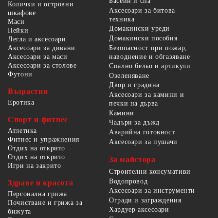
Басейн и спа
Колички и островни
Аксесоари за битова
шкафове
техника
Маси
Домакински уреди
Пейки
Домакински пособия
Легла и аксесоари
Безопасност при пожар,
Аксесоари за дивани
наводнение и обгазяване
Аксесоари за маси
Аксесоари за столове
Спално бельо и артикули
Футони
Озеленяване
Двор и градина
Възрастни
Аксесоари за камини и
Еротика
печки на дърва
Камини
Спорт и фитнес
Чадъри за дъжд
Атлетика
Аварийна готовност
Фитнес и упражнения
Аксесоари за пушачи
Отдих на открито
Отдих на открито
За майстора
Игри на закрито
Строителни консумативи
Водопровод
Здраве и красота
Аксесоари за инструменти
Персонална грижа
Огради и заграждения
Почистване и грижа за
Хардуер аксесоари
бижута