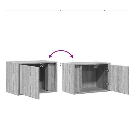
според тези инструкции – в противен случай
може да възникне риск за безопасността от
неправилен монтаж. Редовно проверявайте дали
анкерите са надеждно поддържани.
Стабилността на високи предмети може да бъде
повлияна от килими с дебел косъм или неравни
подове. В комплекта на вашия продукт е
предоставено устройство за закрепване към
стена; въпреки това ще трябва да се снабдите с
подходящи за вашия тип стена крепежни
елементи. Преди да пробиете дупки, проверете
дали в стената няма електрически проводници
или водопроводна инсталация (ако не сте
сигурни, потърсете професионален съвет от
квалифициран търговец). Местният магазин за
железария ще разполага с необходимите свредла
и крепежни елементи и може да предостави
съвет, ако е необходимо. Ако имате съмнения,
използвайте услугите на квалифициран
професионалист за инсталиране и закрепване на
продукта. Моля, обърнете внимание, че трябва
да използвате само сертифициран вход DC 5V.
По-високото напрежение може да доведе до
прегряване и повреда на устройството и
представлява потенциален риск за пожар. Не