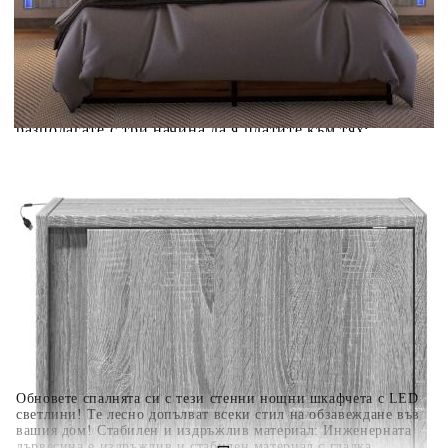
Добавете продукта в количката си с бутона "Добави в
количката" и при поръчка ще можете да изберете броя
вноски на кредита.
Когато плащате с NewPay, всъщност NewPay плаща
поръчката Ви вместо Вас. Вие я получавате и
разполагате с три начина да я платите към тях:
Отложено до 30 дни от момента на изпращане на
поръчката без оскъпяване. За покупки на стойност до
400 лв. / €204,52
Плащане на 4 вноски. Заплащате 20% от стойността на
поръчката си на момента с карта. Останалата сума се
разделя на 3 равни месечни вноски без оскъпяване. За
покупки на стойност до 1000 лв. / €511.31
Плащане на 6 вноски. Стойността на поръчката се
разпределя в 6 равни месечни вноски с оскъпяване. За
покупки на стойност до 2000 лв. / €1022.61
Обновете спалнята си с тези стенни нощни шкафчета с LED
светлини! Те лесно допълват всеки стил на обзавеждане във
вашия дом! Стабилен и издръжлив материал: Инженерната
дървесина е издръжлив и стабилен материал с гладка