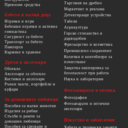
Търговия на дребно
Превозни средства
Маркетинг и реклама
Бебета и малки деца
Детектиращи устройства
Табели
Играчки и игри
Бебешки играчки и активна
Агрикултура
гимнастика
Горско стопанство и
Сигурност за бебето
дърводобив
Транспорт за бебето
Фризьорство и козметика
Памперси
Промишлено съхранение
Кърмене и хранене
Колички и контейнери за
Дрехи и аксесоари
почистване
Защитна екипировка за
Облекло
безопасност при работа
Аксесоари за облекло
Костюми и аксесоари
Наука и лаборатории
Ръчни чанти, портфейли и
куфари
Фотоапарати и оптика
Фотография
За домашните любимци
Фотоапарати и оптични
Пособия за малки животни
аксесоари
Изделия за рибки
Стълби и рампи за
Изкуство и забавление
домашни любимци
Пособия за сресване и
Хобита и творчески занаяти