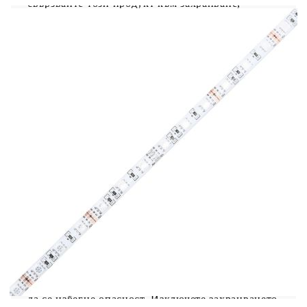
свързвайте този продукт към захранване,
различно от описаното в ръководството, на
табелката с информация върху продукта или
изрично препоръчано от vidaXL. Този уред не
трябва да се използва от деца под 15 години,
както и от лица с намалени физически, сетивни
или умствени способности или с липса на опит
и познания относно използването на
електронни уреди. Електричеството е опасно.
Повредите и неправилният монтаж, употреба
или промяна (подмяна на отделни компоненти)
могат да доведат до повреда на устройството, до
токов удар и опасност за потребителя. Не
използвайте този продукт във взривоопасна
атмосфера, като например при наличие на
запалими течности, газове и прах, или при
температура над 50 градуса по Целзий или
повече. Не включвайте продукта, ако
свързващият кабел или захранването са видимо
повредени. Ако външният гъвкав кабел или
захранващ кабел на това осветително тяло е
повреден, той трябва да бъде заменен
изключително от производителя, негов сервизен
агент или от подобно квалифицирано лице, за
да се избегне опасност. Изключете захранването