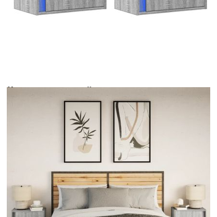
Време за доставка: 5 до 9 дни
Безплатна доставка до адрес при плащане по банков път
Цвят:
Сив сонома
Материал:
Инженерно дърво
EAN code:
8721102966651
Размери (всеки):
50 x 31 x 35 см (Д x Ш x В)
Брой чекмеджета (всяко):
1
Купи на изплащане
Credit calculator
Нощни шкафчета за стена с LED осветление, 2 бр, сив
сонома
Please select credit institution
Цена на продукта:
€67.00
Extraction of information from credit institutions
Предоставената таблица е с информационна цел.