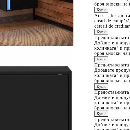
броя вноски на 
Acest tabel are c
coșul de cumpărăt
cererii de creditar
Предоставената
Добавете продук
количката" и пр
броя вноски на 
Предоставената
Добавете продук
количката" и пр
броя вноски на 
Предоставената
Добавете продук
количката" и пр
броя вноски на 
Предоставената
Добавете продук
количката" и пр