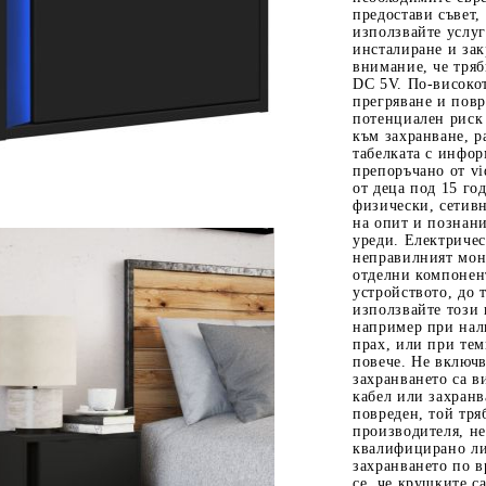
предостави съвет,
използвайте услу
инсталиране и зак
внимание, че тряб
DC 5V. По-високо
прегряване и повр
потенциален риск 
към захранване, р
табелката с инфо
препоръчано от vi
от деца под 15 го
физически, сетив
на опит и познан
уреди. Електричес
неправилният мон
отделни компонент
устройството, до 
използвайте този 
например при нали
прах, или при тем
повече. Не включв
захранването са 
кабел или захранв
повреден, той тря
производителя, не
квалифицирано лиц
захранването по в
се, че крушките с