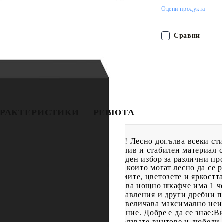
Оцени продукта
Сравни
РАКТЕРИСТИКИ
РЕВЮТА
нно нощно шкафче с LED светлини! Лесно допълва всеки ст
нженерната дървесина е издръжлив и стабилен материал с 
и разцепване, което я прави надежден избор за различни 
фче разполага с LED светлини, които могат лесно да се ре
ожете да персонализирате режимите, цветовете и яркостта
статъчно място за съхранение: Това нощно шкафче има 1 
писания, книги, дистанционни управления и други дребни 
то: Дизайнът със стенен монтаж увеличава максимално неи
тно и ефективно място за съхранение. Добре е да се знае:В
 Съветваме ви да намерите и използвате винтове и дюбели