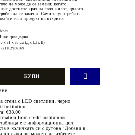
тяло не може да се заменя; когато
ник достигне края на своя живот, цялото
трябва да се замени. Само за употреба на
звайте този продукт на открито.
Черен
Инженерно дърво
50 x 31 x 35 см (Д x Ш x В)
8721102966569
1
ане
а стена с LED светлини, черно
it institution
а:
€38.00
rmation from credit institutions
 таблица е с информационна цел.
та в количката си с бутона "Добави в
и поръчка ще можете да изберете