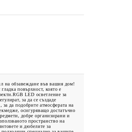
ил на обзавеждане във вашия дом!
гладка повърхност, която е
проекти.RGB LED осветление за
гулират, за да се създаде
, за да подобрите атмосферата на
чекмедже, осигуряващо достатъчно
предмети, добре организирани и
зползваното пространство на
интовете и дюбелите за
, подходящи специално за вашите