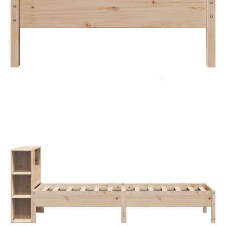
Цена на продукта:
€146.00
Extraction of information from credit institutions
Предоставената таблица е с информационна цел.
Добавете продукта в количката си с бутона "Добави в
количката" и при поръчка ще можете да изберете броя
вноски на кредита.
Acest tabel are caracter informativ. Adăugați produsul în
coșul de cumpărături unde veți putea selecta detaliile
cererii de creditare.
Предоставената таблица е с информационна цел.
Добавете продукта в количката си с бутона "Добави в
количката" и при поръчка ще можете да изберете броя
вноски на кредита.
Предоставената таблица е с информационна цел.
Добавете продукта в количката си с бутона "Добави в
количката" и при поръчка ще можете да изберете броя
вноски на кредита.
Предоставената таблица е с информационна цел.
Добавете продукта в количката си с бутона "Добави в