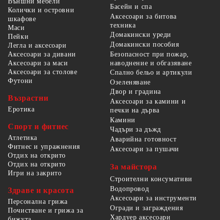
Външни мебели
Басейн и спа
Колички и островни
Аксесоари за битова
шкафове
техника
Маси
Домакински уреди
Пейки
Домакински пособия
Легла и аксесоари
Безопасност при пожар,
Аксесоари за дивани
наводнение и обгазяване
Аксесоари за маси
Аксесоари за столове
Спално бельо и артикули
Футони
Озеленяване
Двор и градина
Възрастни
Аксесоари за камини и
Еротика
печки на дърва
Камини
Спорт и фитнес
Чадъри за дъжд
Атлетика
Аварийна готовност
Фитнес и упражнения
Аксесоари за пушачи
Отдих на открито
Отдих на открито
За майстора
Игри на закрито
Строителни консумативи
Водопровод
Здраве и красота
Аксесоари за инструменти
Персонална грижа
Огради и заграждения
Почистване и грижа за
Хардуер аксесоари
бижута