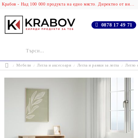
Крабов - Над 100 000 продукта на едно място. Директно от вносителя!
0878 17 49 71
Мебели
Легла и аксесоари
Легла и рамки за легла
Легло 