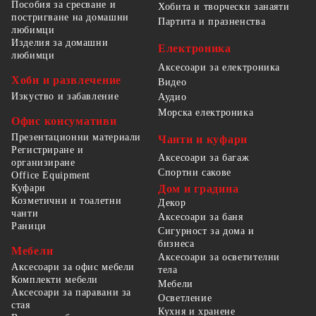
Пособия за сресване и
Хобита и творчески занаяти
постригване на домашни
Партита и празненства
любимци
Изделия за домашни
Електроника
любимци
Аксесоари за електроника
Хоби и развлечение
Видео
Изкуство и забавление
Аудио
Морска електроника
Офис консумативи
Презентационни материали
Чанти и куфари
Регистриране и
Аксесоари за багаж
организиране
Спортни сакове
Office Equipment
Куфари
Дом и градина
Козметични и тоалетни
Декор
чанти
Аксесоари за баня
Раници
Сигурност за дома и
бизнеса
Мебели
Аксесоари за осветителни
Аксесоари за офис мебели
тела
Комплекти мебели
Мебели
Аксесоари за паравани за
Осветление
стая
Кухня и хранене