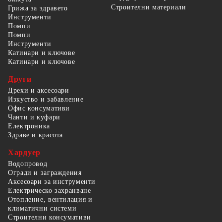
Строителни материали
Грижа за здравето
Инструменти
Помпи
Помпи
Инструменти
Катинари и ключове
Катинари и ключове
Други
Дрехи и аксесоари
Изкуство и забавление
Офис консумативи
Чанти и куфари
Електроника
Здраве и красота
Хардуер
Водопровод
Огради и заграждения
Аксесоари за инструменти
Електрическо захранване
Отопление, вентилация и
климатични системи
Строителни консумативи