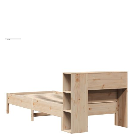
количката" и при поръчка ще можете да изберете броя
вноски на кредита.
Предоставената таблица е с информационна цел.
Добавете продукта в количката си с бутона "Добави в
количката" и при поръчка ще можете да изберете броя
вноски на кредита.
Когато плащате с NewPay, всъщност NewPay плаща
поръчката Ви вместо Вас. Вие я получавате и
разполагате с три начина да я платите към тях:
Отложено до 30 дни от момента на изпращане на
поръчката без оскъпяване. За покупки на стойност до
400 лв. / €204,52
Плащане на 4 вноски. Заплащате 20% от стойността на
поръчката си на момента с карта. Останалата сума се
разделя на 3 равни месечни вноски без оскъпяване. За
покупки на стойност до 1000 лв. / €511.31
Плащане на 6 вноски. Стойността на поръчката се
разпределя в 6 равни месечни вноски с оскъпяване. За
покупки на стойност до 2000 лв. / €1022.61