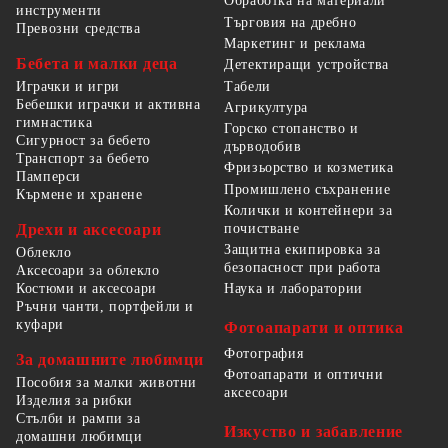
Обработка на материали
инструменти
Търговия на дребно
Превозни средства
Маркетинг и реклама
Бебета и малки деца
Детектиращи устройства
Табели
Играчки и игри
Бебешки играчки и активна
Агрикултура
гимнастика
Горско стопанство и
Сигурност за бебето
дърводобив
Транспорт за бебето
Фризьорство и козметика
Памперси
Промишлено съхранение
Кърмене и хранене
Колички и контейнери за
Дрехи и аксесоари
почистване
Защитна екипировка за
Облекло
безопасност при работа
Аксесоари за облекло
Костюми и аксесоари
Наука и лаборатории
Ръчни чанти, портфейли и
куфари
Фотоапарати и оптика
Фотография
За домашните любимци
Фотоапарати и оптични
Пособия за малки животни
аксесоари
Изделия за рибки
Стълби и рампи за
Изкуство и забавление
домашни любимци