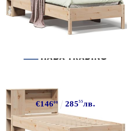
Tweet
Сподели
Легло с рафтове за книги, без
матрак, 75x190 см, бор масив
€146
285
55
лв.
00
В наличност: 38 бр.