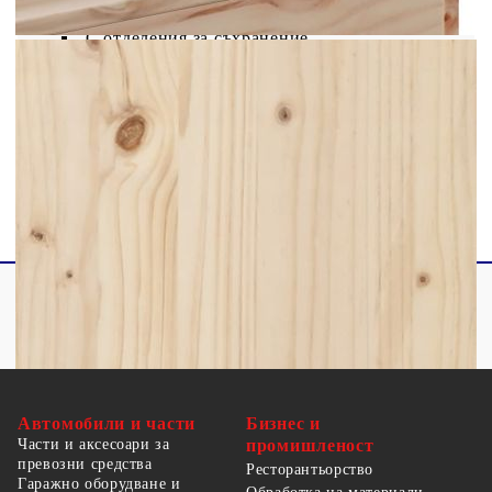
Подходяща за матрак с ширина: 75 см
С отделения за съхранение
Доставката съдържа:
1 x Рамка за легло
1 x Табла за книги
Автомобили и части
Бизнес и
Части и аксесоари за
промишленост
превозни средства
Ресторантьорство
Гаражно оборудване и