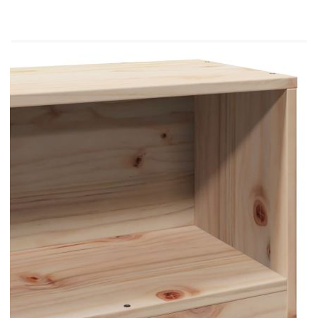
комплекта на това легло. Предлагаме
разнообразна селекция от матраци. Можете да
разгледате нашия магазин за подходящ матрак.
Материал: Масивна борова дървесина
(необработена)
Общи размери: 219,5 x 81 x 82 см (Д x Ш x
В)
Необходим е монтаж
Рамка за легло:
Общи размери: 195,5 x 80,5 x 36,5 см (Д x
Ш x В)
За матрак с размери: 75 x 190 cм (Ш x Д)
(матракът не е включен)
С ламелна основа
Табла за книги:
Размери: 81 x 24 x 82 см (Ш x Д x В)