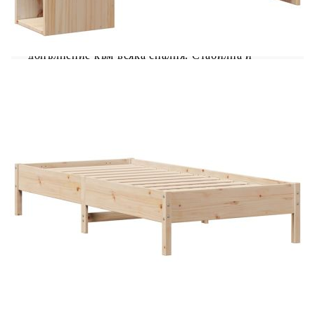
Насладете се на по-спокоен нощен сън с това
легло тип „библиотека“! То е приветливо
допълнение към всяка спалня. Стабилна и
дълготрайна рамка: Масивната борова
дървесина е известна със своята здравина и
издръжливост. Правите ѝ шарки и
отличителните ѝ чепове допринасят за
рустикалния ѝ чар. Летвена основа за
оптимална опора: Рамката на леглото е
оборудвана с летвена основа за опора и дишане
на матрака. Достатъчно място за съхранение:
Тази табла тип „библиотека“ предлага
достатъчно място за съхранение на книги,
декоративни предмети или лични вещи, които
да са лесно достъпни, намалявайки безпорядъка
в спалнята. Спестяване на място: Тази табла е
вариант за пестене на място, който може да
замени нуждата от нощно шкафче, като по този
начин помага за максимално използване на
пространството в спалнята и я прави идеална за
малки или ограничени пространства. Полезно е
да знаете:Тази рамка за легло е с ламели и
включва ламели.Матракът не е включен в