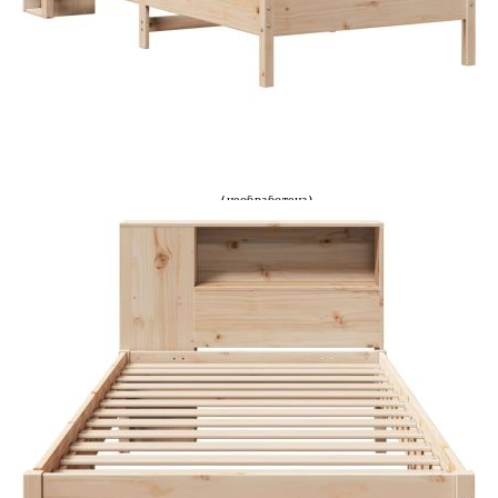
Време за доставка: 5 до 9 дни
Безплатна доставка до адрес при плащане по банков път
Материал:
Масивна борова дървесина
(необработена)
Размери:
81 x 24 x 82 см (Ш x Д x В)
EAN code:
8721158616425
Общи размери:
195,5 x 80,5 x 36,5 см (Д x Ш x В)
За матрак с размери:
75 x 190 cм (Ш x Д) (матракът не е
включен)
Подходяща за матрак с
75 см
ширина:
Купи на изплащане
Credit calculator
Легло с рафтове за книги, без матрак, 75x190 см, бор
масив
Please select credit institution