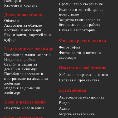
Памперси
Промишлено съхранение
Кърмене и хранене
Колички и контейнери за
Дрехи и аксесоари
почистване
Защитна екипировка за
Облекло
безопасност при работа
Аксесоари за облекло
Костюми и аксесоари
Наука и лаборатории
Ръчни чанти, портфейли и
куфари
Фотоапарати и оптика
Фотография
За домашните любимци
Фотоапарати и оптични
Пособия за малки животни
аксесоари
Изделия за рибки
Стълби и рампи за
Изкуство и забавление
домашни любимци
Пособия за сресване и
Хобита и творчески занаяти
постригване на домашни
Партита и празненства
любимци
Изделия за домашни
Електроника
любимци
Аксесоари за електроника
Хоби и развлечение
Видео
Изкуство и забавление
Аудио
Морска електроника
Офис консумативи