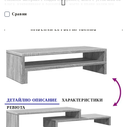
влага, изкривяване и разцепване, което я прави надежден
избор за разнообразни проекти.Голямо пространство за
съхранение: Стойката за монитор предлага широки
Сравни
възможности за съхранение на всички ваши офис
принадлежности и помагат да поддържате работното си място
организирано и без безпорядък.Лесна поддръжка:
ПОРЪЧАЙ БЕЗ РЕГИСТРАЦИЯ
Благодарение на гладката си повърхност платформата за
монитор се почиства лесно с влажна кърпа и изисква по-
малко поддръжка.
Наш представител ще се свърже с Вас в рамките на работния ден!
854774
3.800
кг
Оцени продукта
ДЕТАЙЛНО ОПИСАНИЕ
ХАРАКТЕРИСТИКИ
РЕВЮТА
Подобрете работното си място с тази практична
поставка за монитор за по-голям комфорт на