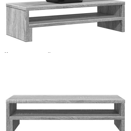
Време за доставка: 5 до 9 дни
Безплатна доставка до адрес при плащане по банков път
Цвят:
Сив сонома
Материал:
Инженерно дърво
Размери:
54 x 22 x 15 см (Д x Ш x В)
Макс. товароносимост:
25 кг
EAN code:
8721158390622
Купи на изплащане
Credit calculator
Поставка за монитор, сив сонома, 54x22x15 см,
инженерно дърво
Please select credit institution
Цена на продукта:
€24.00
Extraction of information from credit institutions
Предоставената таблица е с информационна цел.