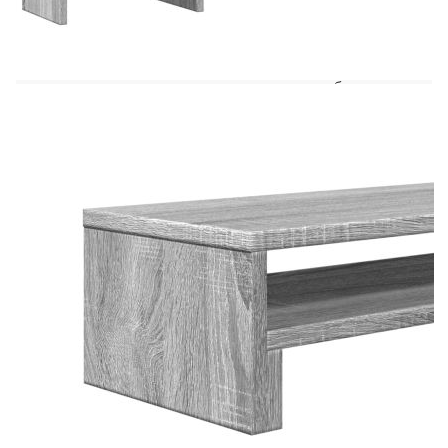
гледане и стил. Стабилен и издръжлив
материал: Инженерната дървесина е издръжлив
и стабилен материал с гладка повърхност, която
е устойчива на влага, изкривяване и
разцепване, което я прави надежден избор за
разнообразни проекти.Голямо пространство за
съхранение: Стойката за монитор предлага
широки възможности за съхранение на всички
ваши офис принадлежности и помагат да
поддържате работното си място организирано и
без безпорядък.Лесна поддръжка: Благодарение
на гладката си повърхност платформата за
монитор се почиства лесно с влажна кърпа и
изисква по-малко поддръжка.
Цвят: Сив сонома
Материал: Инженерно дърво
Размери: 54 x 22 x 15 см (Д x Ш x В)
Макс. товароносимост: 25 кг
Необходим е монтаж