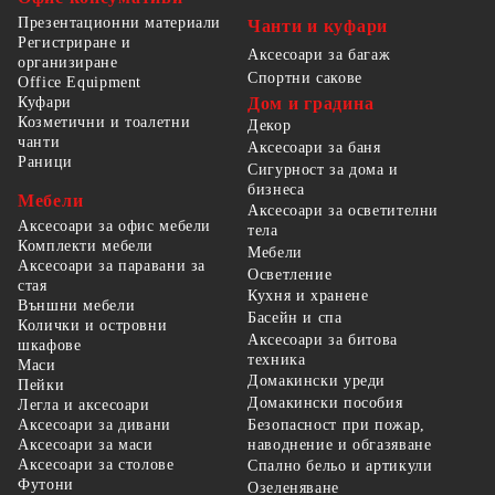
Презентационни материали
Чанти и куфари
Регистриране и
Аксесоари за багаж
организиране
Спортни сакове
Office Equipment
Куфари
Дом и градина
Козметични и тоалетни
Декор
чанти
Аксесоари за баня
Раници
Сигурност за дома и
бизнеса
Мебели
Аксесоари за осветителни
Аксесоари за офис мебели
тела
Комплекти мебели
Мебели
Аксесоари за паравани за
Осветление
стая
Кухня и хранене
Външни мебели
Басейн и спа
Колички и островни
Аксесоари за битова
шкафове
техника
Маси
Домакински уреди
Пейки
Домакински пособия
Легла и аксесоари
Безопасност при пожар,
Аксесоари за дивани
наводнение и обгазяване
Аксесоари за маси
Аксесоари за столове
Спално бельо и артикули
Футони
Озеленяване