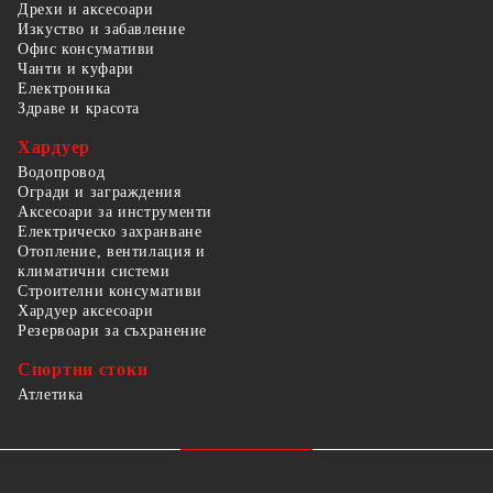
Дрехи и аксесоари
Изкуство и забавление
Офис консумативи
Чанти и куфари
Електроника
Здраве и красота
Хардуер
Водопровод
Огради и заграждения
Аксесоари за инструменти
Електрическо захранване
Отопление, вентилация и
климатични системи
Строителни консумативи
Хардуер аксесоари
Резервоари за съхранение
Спортни стоки
Атлетика