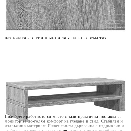
Добавете продукта в количката си с бутона "Добави в
количката" и при поръчка ще можете да изберете броя
вноски на кредита.
Когато плащате с NewPay, всъщност NewPay плаща
поръчката Ви вместо Вас. Вие я получавате и
разполагате с три начина да я платите към тях:
Отложено до 30 дни от момента на изпращане на
поръчката без оскъпяване. За покупки на стойност до
400 лв. / €204,52
Плащане на 4 вноски. Заплащате 20% от стойността на
поръчката си на момента с карта. Останалата сума се
разделя на 3 равни месечни вноски без оскъпяване. За
покупки на стойност до 1000 лв. / €511.31
Плащане на 6 вноски. Стойността на поръчката се
разпределя в 6 равни месечни вноски с оскъпяване. За
покупки на стойност до 2000 лв. / €1022.61
Подобрете работното си място с тази практична поставка за
монитор за по-голям комфорт на гледане и стил. Стабилен и
издръжлив материал: Инженерната дървесина е издръжлив и
стабилен материал с гладка повърхност, която е устойчива на