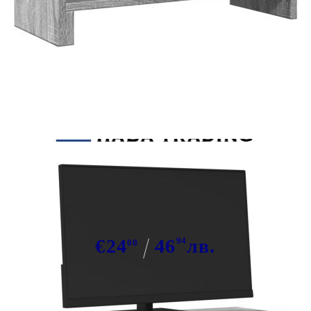
Tweet
Сподели
Поставка за монитор, сив сонома,
54x22x15 см, инженерно дърво
€24
46
94
лв.
00
В наличност: 78 бр.