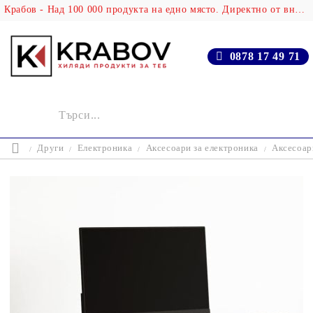
Крабов - Над 100 000 продукта на едно място. Директно от вносителя!
0878 17 49 71
Други
Електроника
Аксесоари за електроника
Аксесоар