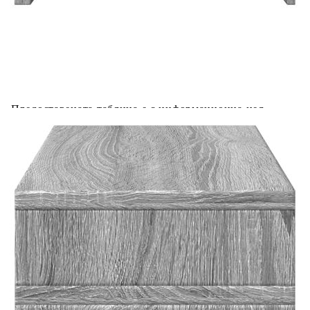
Добавете продукта в количката си с бутона "Добави в
количката" и при поръчка ще можете да изберете броя
вноски на кредита.
Acest tabel are caracter informativ. Adăugați produsul în
coșul de cumpărături unde veți putea selecta detaliile
cererii de creditare.
Предоставената таблица е с информационна цел.
Добавете продукта в количката си с бутона "Добави в
количката" и при поръчка ще можете да изберете броя
вноски на кредита.
Предоставената таблица е с информационна цел.
Добавете продукта в количката си с бутона "Добави в
количката" и при поръчка ще можете да изберете броя
вноски на кредита.
Предоставената таблица е с информационна цел.
Добавете продукта в количката си с бутона "Добави в
количката" и при поръчка ще можете да изберете броя
вноски на кредита.
Предоставената таблица е с информационна цел.