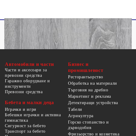
Автомобили и части
Бизнес и
Части и аксесоари за
промишленост
превозни средства
Ресторантьорство
Гаражно оборудване и
Обработка на материали
инструменти
Търговия на дребно
Превозни средства
Маркетинг и реклама
Бебета и малки деца
Детектиращи устройства
Табели
Играчки и игри
Бебешки играчки и активна
Агрикултура
гимнастика
Горско стопанство и
Сигурност за бебето
дърводобив
Транспорт за бебето
Фризьорство и козметика