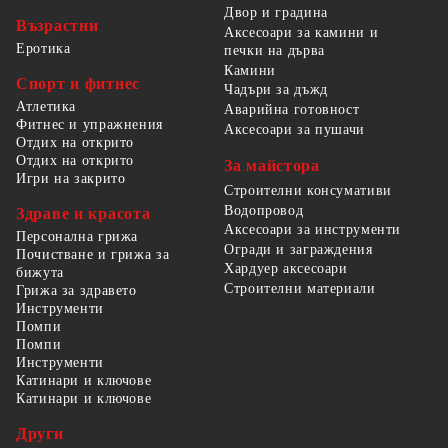
Двор и градина
Възрастни
Аксесоари за камини и
Еротика
печки на дърва
Камини
Спорт и фитнес
Чадъри за дъжд
Атлетика
Аварийна готовност
Фитнес и упражнения
Аксесоари за пушачи
Отдих на открито
Отдих на открито
За майстора
Игри на закрито
Строителни консумативи
Водопровод
Здраве и красота
Аксесоари за инструменти
Персонална грижа
Огради и заграждения
Почистване и грижа за
Хардуер аксесоари
бижута
Строителни материали
Грижа за здравето
Инструменти
Помпи
Помпи
Инструменти
Катинари и ключове
Катинари и ключове
Други