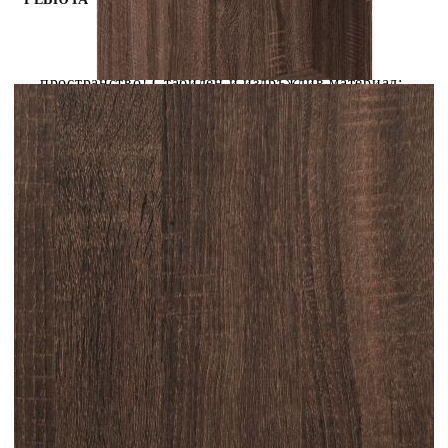
Изборът на тази бар маса добавя едновременно
естетика и практичност към вашето
пространство! Стабилен и издръжлив материал:
Инженерната дървесина е издръжлив и
стабилен материал с гладка повърхност, която е
устойчива на влага, изкривяване и разцепване,
което я прави надежден избор за различни
проекти.Голямо пространство за съхранение:
Проектиран с четири отделения за съхранение,
този бар шкаф осигурява достатъчно място за
съхранение на бутилки, вина, книги,
фоторамки, кухненски прибори, съдове за
хранене и други неща от първа
необходимост.Гъвкаво разположение:
Независимо дали в кухнята, хола или
трапезарията, тази висока маса подобрява всяко
пространство. Приканващият ѝ дизайн
насърчава застояването, което я прави идеален
център за интимни събирания и непринудени
разговори.Лесна поддръжка: Благодарение на
гладката си повърхност, пъб масата се почиства
лесно с влажна кърпа и изисква по-малко
поддръжка. Внимание:За да предотвратите