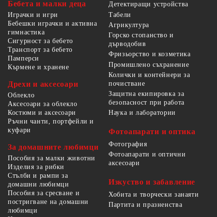
Бебета и малки деца
Детектиращи устройства
Табели
Играчки и игри
Бебешки играчки и активна
Агрикултура
гимнастика
Горско стопанство и
Сигурност за бебето
дърводобив
Транспорт за бебето
Фризьорство и козметика
Памперси
Промишлено съхранение
Кърмене и хранене
Колички и контейнери за
Дрехи и аксесоари
почистване
Защитна екипировка за
Облекло
безопасност при работа
Аксесоари за облекло
Костюми и аксесоари
Наука и лаборатории
Ръчни чанти, портфейли и
куфари
Фотоапарати и оптика
Фотография
За домашните любимци
Фотоапарати и оптични
Пособия за малки животни
аксесоари
Изделия за рибки
Стълби и рампи за
Изкуство и забавление
домашни любимци
Пособия за сресване и
Хобита и творчески занаяти
постригване на домашни
Партита и празненства
любимци