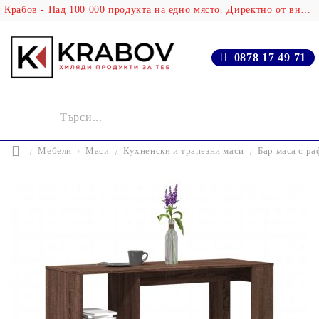
Крабов - Над 100 000 продукта на едно място. Директно от вносителя!
0878 17 49 71
Мебели
Маси
Кухненски и трапезни маси
Бар маса с р