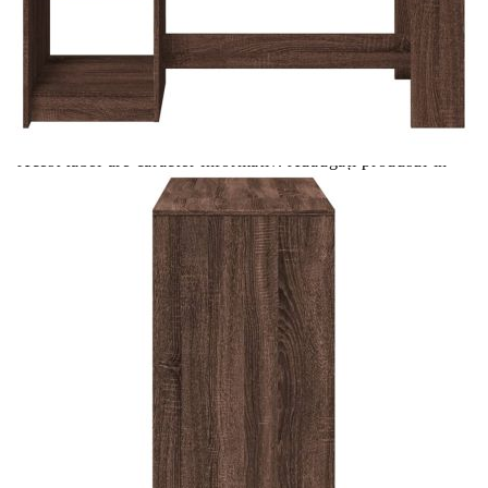
Цена на продукта:
€116.00
Extraction of information from credit institutions
Предоставената таблица е с информационна цел.
Добавете продукта в количката си с бутона "Добави в
количката" и при поръчка ще можете да изберете броя
вноски на кредита.
Acest tabel are caracter informativ. Adăugați produsul în
coșul de cumpărături unde veți putea selecta detaliile
cererii de creditare.
Предоставената таблица е с информационна цел.
Добавете продукта в количката си с бутона "Добави в
количката" и при поръчка ще можете да изберете броя
вноски на кредита.
Предоставената таблица е с информационна цел.
Добавете продукта в количката си с бутона "Добави в
количката" и при поръчка ще можете да изберете броя
вноски на кредита.
Предоставената таблица е с информационна цел.
Добавете продукта в количката си с бутона "Добави в