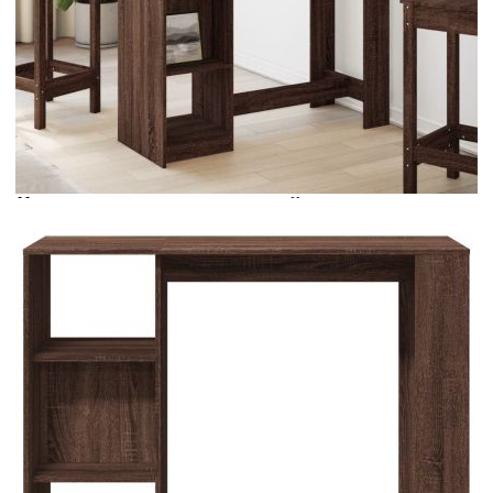
Време за доставка: 5 до 9 дни
Безплатна доставка до адрес при плащане по банков път
Цвят:
Кафяв дъб
Материал:
Инженерно дърво
EAN code:
8721158386854
Общи размери:
124 x 46 x 103,5 см (Ш x Д
x В)
Обща товароносимост:
80 кг
Максимална товароносимост на всеки
20 кг
рафт:
Брой отделения за съхранение:
4
Купи на изплащане
Credit calculator
Бар маса с рафтове кафяв дъб 124x46x103,5 см
инженерно дърво
Please select credit institution