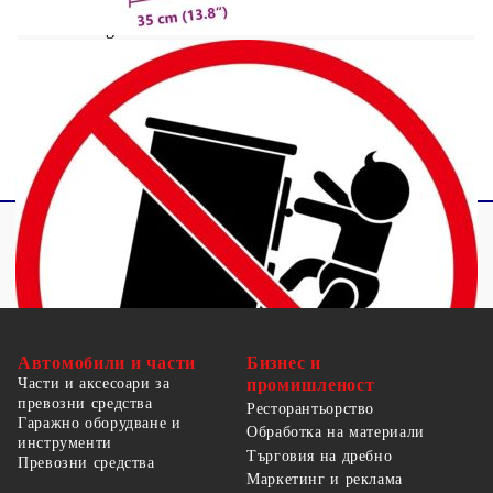
Legal Documents:
Повече подробности за предотвратяване на
преобръщането на вашите мебели можете да
намерите
тук
Автомобили и части
Бизнес и
Части и аксесоари за
промишленост
превозни средства
Ресторантьорство
Гаражно оборудване и
Обработка на материали
инструменти
Търговия на дребно
Превозни средства
Маркетинг и реклама