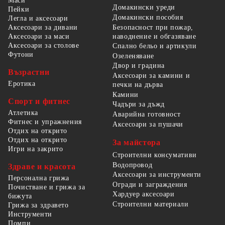
Маси
Домакински уреди
Пейки
Домакински пособия
Легла и аксесоари
Безопасност при пожар,
Аксесоари за дивани
наводнение и обгазяване
Аксесоари за маси
Аксесоари за столове
Спално бельо и артикули
Футони
Озеленяване
Двор и градина
Възрастни
Аксесоари за камини и
Еротика
печки на дърва
Камини
Спорт и фитнес
Чадъри за дъжд
Атлетика
Аварийна готовност
Фитнес и упражнения
Аксесоари за пушачи
Отдих на открито
Отдих на открито
За майстора
Игри на закрито
Строителни консумативи
Водопровод
Здраве и красота
Аксесоари за инструменти
Персонална грижа
Огради и заграждения
Почистване и грижа за
Хардуер аксесоари
бижута
Строителни материали
Грижа за здравето
Инструменти
Помпи