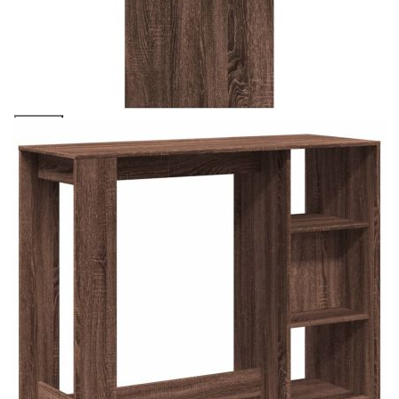
количката" и при поръчка ще можете да изберете броя
вноски на кредита.
Предоставената таблица е с информационна цел.
Добавете продукта в количката си с бутона "Добави в
количката" и при поръчка ще можете да изберете броя
вноски на кредита.
Когато плащате с NewPay, всъщност NewPay плаща
поръчката Ви вместо Вас. Вие я получавате и
разполагате с три начина да я платите към тях:
Отложено до 30 дни от момента на изпращане на
поръчката без оскъпяване. За покупки на стойност до
400 лв. / €204,52
Плащане на 4 вноски. Заплащате 20% от стойността на
поръчката си на момента с карта. Останалата сума се
разделя на 3 равни месечни вноски без оскъпяване. За
покупки на стойност до 1000 лв. / €511.31
Плащане на 6 вноски. Стойността на поръчката се
разпределя в 6 равни месечни вноски с оскъпяване. За
покупки на стойност до 2000 лв. / €1022.61