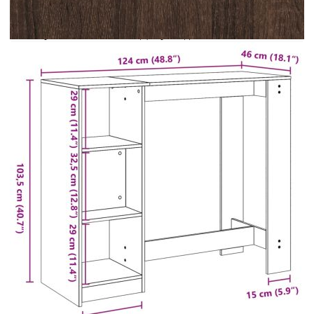
преобръщане, този продукт трябва да се
използва с предоставеното устройство за
закрепване на стена. Добре е да се
знае:Винтовете и дюбелите за вътрешната стена
не са включени. Съветваме ви да намерите и
използвате винтове и дюбели, подходящи
специално за вашите стени. Ако не сте сигурни,
можете да се консултирате с професионалист.
Моля, прочетете и следвайте всяка стъпка от
инструкциите.
Цвят: Кафяв дъб
Материал: Инженерно дърво
Общи размери: 124 x 46 x 103,5 см (Ш x Д
x В)
Брой отделения за съхранение: 4
Обща товароносимост: 80 кг
Максимална товароносимост на всеки
рафт: 20 кг
Необходим е монтаж