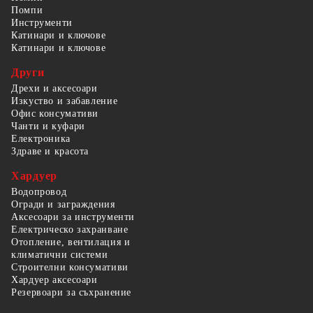
Помпи
Инструменти
Катинари и ключове
Катинари и ключове
Други
Дрехи и аксесоари
Изкуство и забавление
Офис консумативи
Чанти и куфари
Електроника
Здраве и красота
Хардуер
Водопровод
Огради и заграждения
Аксесоари за инструменти
Електрическо захранване
Отопление, вентилация и
климатични системи
Строителни консумативи
Хардуер аксесоари
Резервоари за съхранение