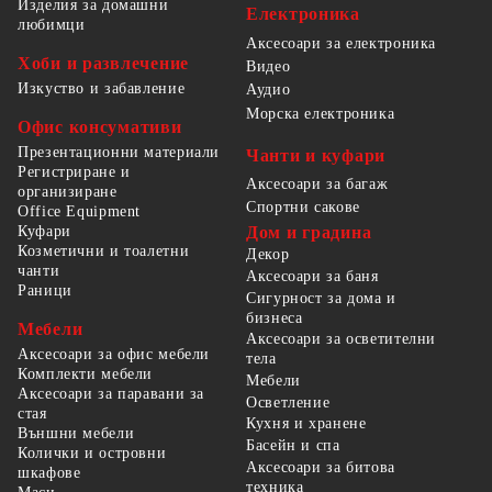
Изделия за домашни
Електроника
любимци
Аксесоари за електроника
Хоби и развлечение
Видео
Изкуство и забавление
Аудио
Морска електроника
Офис консумативи
Презентационни материали
Чанти и куфари
Регистриране и
Аксесоари за багаж
организиране
Спортни сакове
Office Equipment
Куфари
Дом и градина
Козметични и тоалетни
Декор
чанти
Аксесоари за баня
Раници
Сигурност за дома и
бизнеса
Мебели
Аксесоари за осветителни
Аксесоари за офис мебели
тела
Комплекти мебели
Мебели
Аксесоари за паравани за
Осветление
стая
Кухня и хранене
Външни мебели
Басейн и спа
Колички и островни
Аксесоари за битова
шкафове
техника