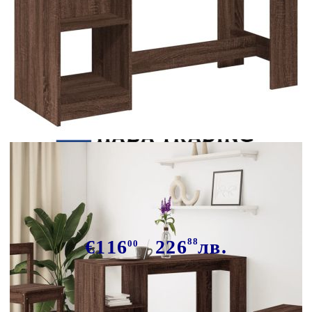
Tweet
Сподели
Бар маса с рафтове кафяв дъб
124x46x103,5 см инженерно дърво
€116
226
88
лв.
00
В наличност: 11 бр.