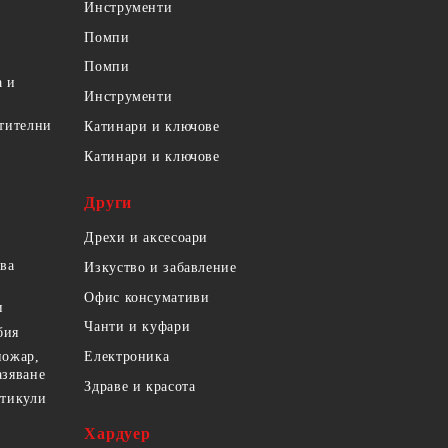
Инструменти
Помпи
Помпи
а и
Инструменти
етителни
Катинари и ключове
Катинари и ключове
Други
Дрехи и аксесоари
ова
Изкуство и забавление
Офис консумативи
и
Чанти и куфари
бия
пожар,
Електроника
азяване
Здраве и красота
ртикули
Хардуер