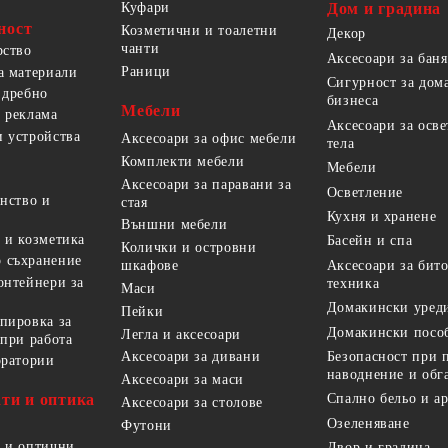
Куфари
Дом и градина
ност
Козметични и тоалетни
Декор
чанти
рство
Аксесоари за баня
Раници
а материали
Сигурност за дом
 дребно
бизнеса
Мебели
 реклама
Аксесоари за осв
 устройства
Аксесоари за офис мебели
тела
Комплекти мебели
Мебели
Аксесоари за паравани за
Осветление
анство и
стая
Кухня и хранене
Външни мебели
 и козметика
Басейн и спа
Колички и островни
 съхранение
Аксесоари за бит
шкафове
онтейнери за
техника
Маси
Домакински уред
Пейки
пировка за
Домакински посо
Легла и аксесоари
 при работа
Безопасност при 
Аксесоари за дивани
оратории
наводнение и обг
Аксесоари за маси
ти и оптика
Спално бельо и а
Аксесоари за столове
Озеленяване
Футони
 и оптични
Двор и градина