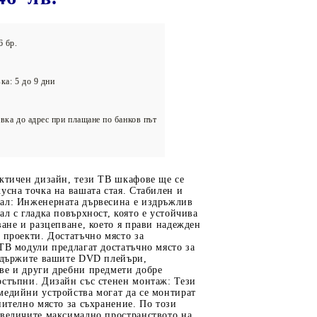
олейбол
6 бр.
ка: 5 до 9 дни
вка до адрес при плащане по банков път
актичен дизайн, тези ТВ шкафове ще се
усна точка на вашата стая. Стабилен и
ал: Инженерната дървесина е издръжлив
ал с гладка повърхност, която е устойчива
ване и разцепване, което я прави надежден
 проекти. Достатъчно място за
ТВ модули предлагат достатъчно място за
а държите вашите DVD плейъри,
ве и други дребни предмети добре
остъпни. Дизайн със стенен монтаж: Тези
медийни устройства могат да се монтират
нително място за съхранение. По този
увеличите максимално пространството на