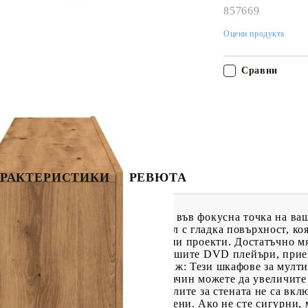
857669
Оцени продукта
Сравни
РАКТЕРИСТИКИ
РЕВЮТА
тези ТВ шкафове ще се превърнат във фокусна точка на ва
е издръжлив и стабилен материал с гладка повърхност, коя
я прави надежден избор за различни проекти. Достатъчно м
то за съхранение, за да държите вашите DVD плейъри, при
стъпни. Дизайн със стенен монтаж: Тези шкафове за мулти
о място за съхранение. По този начин можете да увеличит
ре е да се знае:Винтовете и дюбелите за стената не са вк
одходящи специално за вашите стени. Ако не сте сигурни, 