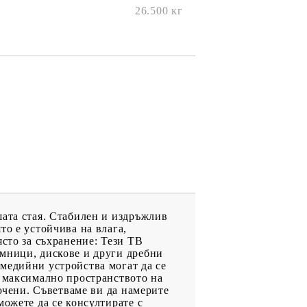
26.500
кг
шата стая. Стабилен и издръжлив
то е устойчива на влага,
ясто за съхранение: Тези ТВ
емници, дискове и други дребни
медийни устройства могат да се
е максимално пространството на
лючени. Съветваме ви да намерите
можете да се консултирате с