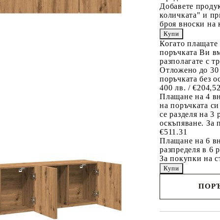
Добавете продук
количката" и пр
броя вноски на 
Когато плащате
поръчката Ви вм
разполагате с т
Отложено до 30
поръчката без о
400 лв. / €204,5
Плащане на 4 в
на поръчката си
се разделя на 3
оскъпяване. За 
€511.31
Плащане на 6 вн
разпределя в 6 
За покупки на с
ПОРЪ
Наш представител 
свърже с Вас в рам
работния ден!