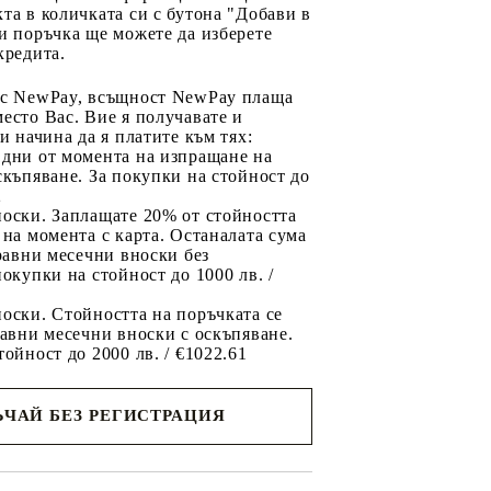
та в количката си с бутона "Добави в
и поръчка ще можете да изберете
кредита.
 с NewPay, всъщност NewPay плаща
есто Вас. Вие я получавате и
ри начина да я платите към тях:
 дни от момента на изпращане на
скъпяване. За покупки на стойност до
2
носки. Заплащате 20% от стойността
 на момента с карта. Останалата сума
 равни месечни вноски без
покупки на стойност до 1000 лв. /
оски. Стойността на поръчката се
равни месечни вноски с оскъпяване.
тойност до 2000 лв. / €1022.61
ЧАЙ БЕЗ РЕГИСТРАЦИЯ
ще се
ките на