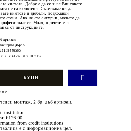
ате чистота. Добре е да се знае:Винтовете
ната не са включени. Съветваме ви да
звате винтове и дюбели, подходящи
те стени. Ако не сте сигурни, можете да
 професионалист. Моля, прочетете и
тъпка от инструкциите.
б артизан
женерно дърво
21158446565
 x 30 x 41 см (Д x Ш x В)
ане
тенен монтаж, 2 бр, дъб артизан,
it institution
а:
€126.00
rmation from credit institutions
 таблица е с информационна цел.