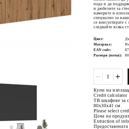
пода и да поддърж
и дюбелите за сте
намерите и изпол
специално за ваши
се консултирате с
следвайте всяка с
Цвят:
Дъ
Материал:
Ин
EAN code:
87
Размери (всеки):
80
Tweet
одели
Купи на изплащ
Credit calculator
ТВ шкафове за с
80x30x41 см
Please select cred
Цена на продукт
Extraction of info
Предоставената