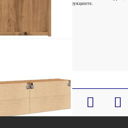
и следвайте всяка стъпка от инструкциите.
 см (Д x Ш x В)