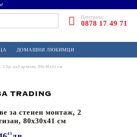
я!
Централа:
0878 17 49 71
ЕЦА
ДОМАШНИ ЛЮБИМЦИ
 2 бр, дъб артизан, 80x30x41 см
ТЛЕТИКА
аскетбол
кс и бойни изкуства
е за стенен монтаж, 2
йзбол и софтбол
тизан, 80x30x41 см
кей и лакрос
сновно спортно оборудване
46
43
лв.