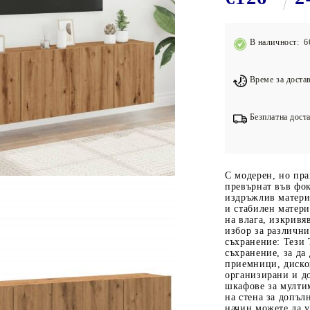
Подложки за фитнес уреди
В
Лостове за набиране
В наличност: 6
Силови кули
Йога и пилатес
Време за достав
Безплатна доста
С модерен, но пр
превърнат във фок
издръжлив матери
и стабилен матери
на влага, изкривя
избор за различни
съхранение: Тези 
съхранение, за д
приемници, диско
организирани и д
шкафове за мулти
на стена за допъл
начин можете да 