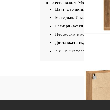
професионалист. Моля, прочетете 
Цвят: Дъб артизан
Материал: Инженерно дърво
Размери (всеки): 80 x 30 x 41
Необходим е монтаж
Доставката съдържа:
2 x ТВ шкафове