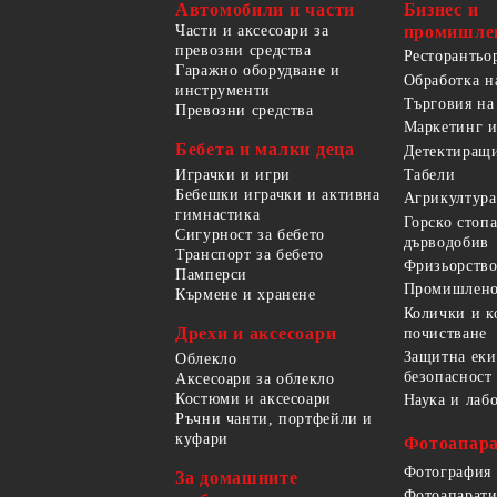
Автомобили и части
Бизнес и
Части и аксесоари за
промишле
превозни средства
Ресторантьо
Гаражно оборудване и
Обработка н
инструменти
Търговия на
Превозни средства
Маркетинг и
Бебета и малки деца
Детектиращи
Играчки и игри
Табели
Бебешки играчки и активна
Агрикултура
гимнастика
Горско стоп
Сигурност за бебето
дърводобив
Транспорт за бебето
Фризьорство
Памперси
Промишлено
Кърмене и хранене
Колички и к
Дрехи и аксесоари
почистване
Защитна еки
Облекло
безопасност
Аксесоари за облекло
Костюми и аксесоари
Наука и лаб
Ръчни чанти, портфейли и
куфари
Фотоапара
Фотография
За домашните
Фотоапарати