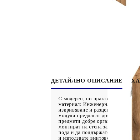
ДЕТАЙЛНО ОПИСАНИЕ
ХА
С модерен, но практичен дизайн, 
материал: Инженерната дървесина 
изкривяване и разцепване, което 
модули предлагат достатъчно мяс
предмети добре организирани и до
монтират на стена за допълнителн
пода и да поддържате чистота. Доб
и използвате винтове и дюбели, п