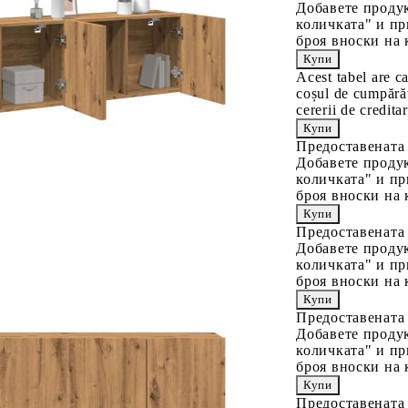
Добавете продук
количката" и пр
броя вноски на 
Acest tabel are c
coșul de cumpărăt
cererii de creditar
Предоставената
Добавете продук
количката" и пр
броя вноски на 
Предоставената
Добавете продук
количката" и пр
броя вноски на 
Предоставената
Добавете продук
количката" и пр
броя вноски на 
Предоставената