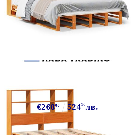
Tweet
Сподели
Легло с етажерка за книги, без
матрак, 140x200 см, дърво масив
€268
524
16
лв.
00
В наличност: 6 бр.