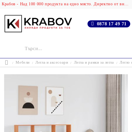
Крабов - Над 100 000 продукта на едно място. Директно от вносителя!
0878 17 49 71
Мебели
Легла и аксесоари
Легла и рамки за легла
Легло 