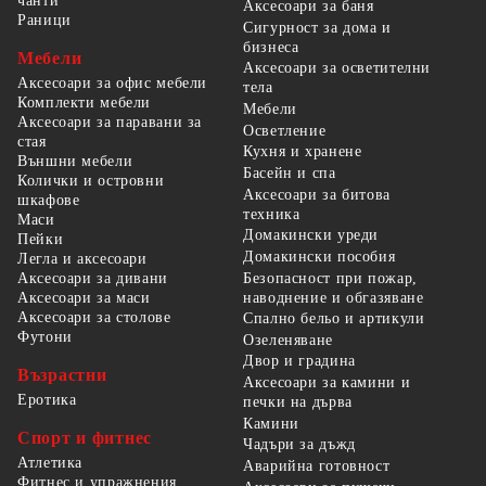
чанти
Аксесоари за баня
Раници
Сигурност за дома и
бизнеса
Мебели
Аксесоари за осветителни
Аксесоари за офис мебели
тела
Комплекти мебели
Мебели
Аксесоари за паравани за
Осветление
стая
Кухня и хранене
Външни мебели
Басейн и спа
Колички и островни
Аксесоари за битова
шкафове
техника
Маси
Домакински уреди
Пейки
Домакински пособия
Легла и аксесоари
Безопасност при пожар,
Аксесоари за дивани
наводнение и обгазяване
Аксесоари за маси
Аксесоари за столове
Спално бельо и артикули
Футони
Озеленяване
Двор и градина
Възрастни
Аксесоари за камини и
Еротика
печки на дърва
Камини
Спорт и фитнес
Чадъри за дъжд
Атлетика
Аварийна готовност
Фитнес и упражнения