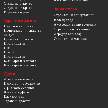
Аксесоари за пушачи
Отдих на открито
Отдих на открито
За майстора
Игри на закрито
Строителни консумативи
Водопровод
Здраве и красота
Аксесоари за инструменти
Персонална грижа
Огради и заграждения
Почистване и грижа за
Хардуер аксесоари
бижута
Строителни материали
Грижа за здравето
Инструменти
Помпи
Помпи
Инструменти
Катинари и ключове
Катинари и ключове
Други
Дрехи и аксесоари
Изкуство и забавление
Офис консумативи
Чанти и куфари
Електроника
Здраве и красота