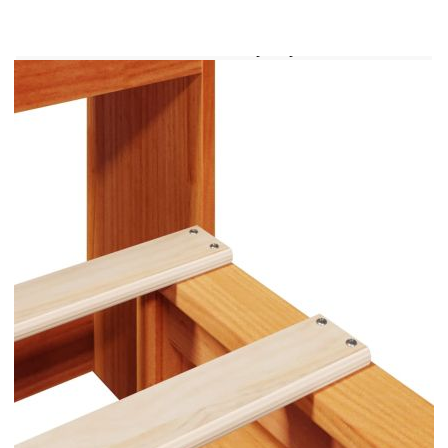
място, която може да замени нуждата от нощно
шкафче, като по този начин помага за
максимално използване на пространството в
спалнята ви и я прави идеална за малки или
ограничени пространства. Полезно е да
знаете:Матракът не е включен в това легло.
Предлагаме разнообразна селекция от матраци.
Можете да разгледате нашия магазин за
подходящ матрак.Тази рамка за легло е с ламели
за основа и включва ламели.
Цвят: Восъчнокафяв
Материал: Масивна борова дървесина
Общи размери: 223 x 146 x 110 см (Д x Ш x
В)
Необходим е монтаж
Рамка за легло:
Общи размери: 200 x 140 x 25,5 cм (Д x Ш
x В)
За матрак с размери: 140 x 200 cм (Ш x Д)