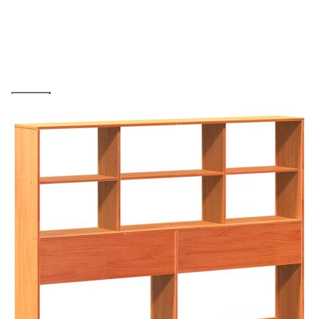
количката" и при поръчка ще можете да изберете броя
вноски на кредита.
Предоставената таблица е с информационна цел.
Добавете продукта в количката си с бутона "Добави в
количката" и при поръчка ще можете да изберете броя
вноски на кредита.
Когато плащате с NewPay, всъщност NewPay плаща
поръчката Ви вместо Вас. Вие я получавате и
разполагате с три начина да я платите към тях:
Отложено до 30 дни от момента на изпращане на
поръчката без оскъпяване. За покупки на стойност до
400 лв. / €204,52
Плащане на 4 вноски. Заплащате 20% от стойността на
поръчката си на момента с карта. Останалата сума се
разделя на 3 равни месечни вноски без оскъпяване. За
покупки на стойност до 1000 лв. / €511.31
Плащане на 6 вноски. Стойността на поръчката се
разпределя в 6 равни месечни вноски с оскъпяване. За
покупки на стойност до 2000 лв. / €1022.61