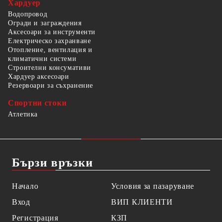
Хардуер
Водопровод
Огради и заграждения
Аксесоари за инструменти
Електрическо захранване
Отопление, вентилация и
климатични системи
Строителни консумативи
Хардуер аксесоари
Резервоари за съхранение
Спортни стоки
Атлетика
Бързи връзки
Начало
Условия за пазаруване
Вход
ВИП КЛИЕНТИ
Регистрация
КЗП