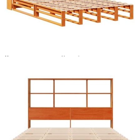
Време за доставка: 5 до 9 дни
Безплатна доставка до адрес при плащане по банков път
Цвят:
Восъчнокафяв
Материал:
Масивна борова дървесина
Размери:
146 x 23 x 110 см (Ш x Д x В)
EAN code:
8721158627094
Общи размери:
200 x 140 x 25,5 cм (Д x Ш x В)
За матрак с размери:
140 x 200 cм (Ш x Д) (матракът не е
включен)
Подходяща за матрак с
140 см
ширина:
Купи на изплащане
Credit calculator
Легло с етажерка за книги, без матрак, 140x200 см,
дърво масив
Please select credit institution