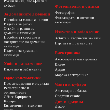
Ръчни чанти, портфейли и
куфари
Фотоапарати и оптика
Фотография
За домашните любимци
Фотоапарати и оптични
Пособия за малки животни
аксесоари
Изделия за рибки
Стълби и рампи за
Изкуство и забавление
домашни любимци
Пособия за сресване и
Хобита и творчески занаяти
постригване на домашни
Партита и празненства
любимци
Изделия за домашни
Електроника
любимци
Аксесоари за електроника
Хоби и развлечение
Видео
Изкуство и забавление
Аудио
Морска електроника
Офис консумативи
Презентационни материали
Чанти и куфари
Регистриране и
Аксесоари за багаж
организиране
Спортни сакове
Office Equipment
Куфари
Дом и градина
Козметични и тоалетни
Декор