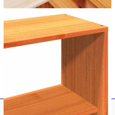
(матракът не е включен)
С ламелна основа
Табла за книги:
Размери: 146 x 23 x 110 см (Ш x Д x В)
Подходяща за матрак с ширина: 140 см
С отделения за съхранение
Доставката съдържа:
1 x Рамка за легло
1 x Табла за книги