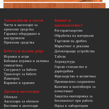
Автомобили и части
Бизнес и
Части и аксесоари за
промишленост
превозни средства
Ресторантьорство
Гаражно оборудване и
Обработка на материали
инструменти
Търговия на дребно
Превозни средства
Маркетинг и реклама
Бебета и малки деца
Детектиращи устройства
Табели
Играчки и игри
Бебешки играчки и активна
Агрикултура
гимнастика
Горско стопанство и
Сигурност за бебето
дърводобив
Транспорт за бебето
Фризьорство и козметика
Памперси
Промишлено съхранение
Кърмене и хранене
Колички и контейнери за
Дрехи и аксесоари
почистване
Защитна екипировка за
Облекло
безопасност при работа
Аксесоари за облекло
Костюми и аксесоари
Наука и лаборатории