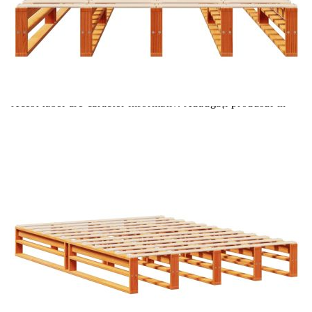
Цена на продукта:
€268.00
Extraction of information from credit institutions
Предоставената таблица е с информационна цел.
Добавете продукта в количката си с бутона "Добави в
количката" и при поръчка ще можете да изберете броя
вноски на кредита.
Acest tabel are caracter informativ. Adăugați produsul în
coșul de cumpărături unde veți putea selecta detaliile
cererii de creditare.
Предоставената таблица е с информационна цел.
Добавете продукта в количката си с бутона "Добави в
количката" и при поръчка ще можете да изберете броя
вноски на кредита.
Предоставената таблица е с информационна цел.
Добавете продукта в количката си с бутона "Добави в
количката" и при поръчка ще можете да изберете броя
вноски на кредита.
Предоставената таблица е с информационна цел.
Добавете продукта в количката си с бутона "Добави в