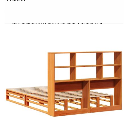
Насладете се на по-спокоен нощен сън с това
легло тип „библиотека“! То е приветливо
допълнение към всяка спалня. Стабилна и
дълготрайна рамка: Масивната борова
дървесина е известна със своята здравина и
издръжливост. Правите ѝ шарки и
отличителните ѝ чепове допринасят за
рустикалния ѝ чар. Летвена основа за
оптимална опора: Рамката на леглото е снабдена
с летвена основа за опора и дишане на матрака.
Достатъчно място за съхранение: Таблата на
тази етажерка предлага достатъчно място за
съхранение на книги, декоративни предмети
или лични вещи, които са лесно достъпни,
намалявайки безпорядъка в спалнята.
Практична табла за краката: Таблата за краката
не само допринася за цялостната стабилност на
рамката на леглото, осигурявайки безопасна
среда за сън, но и закрепва матрака ви на място
и предотвратява падането на одеяла, чаршафи и
други спални принадлежности от края на
леглото, поддържайки спретнат вид. Спестяване
на място: Тази табла е опция за пестене на