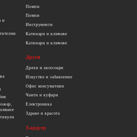
Помпи
Помпи
а и
Инструменти
етителни
Катинари и ключове
Катинари и ключове
Други
Дрехи и аксесоари
ова
Изкуство и забавление
Офис консумативи
и
Чанти и куфари
бия
пожар,
Електроника
азяване
Здраве и красота
ртикули
Хардуер