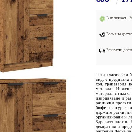
Подложки за фитнес уреди
В
Лостове за набиране
В наличност: 2
Силови кули
Йога и пилатес
Време за достав
Безплатна доста
Този класически 
вид, е предназнач
хол, трапезария, 
материал: Инжене
материал с гладка
изкривяване и раз
различни проекти.
бюфет осигурява д
държите различни
организирани и л
Здравият плот на 
декоративни пред
растения.Лесна за