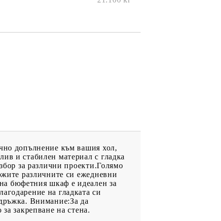
ично допълнение към вашия хол,
лив и стабилен материал с гладка
избор за различни проекти.Голямо
ържите различните си ежедневни
на бюфетния шкаф е идеален за
лагодарение на гладката си
ддръжка. Внимание:За да
 за закрепване на стена.