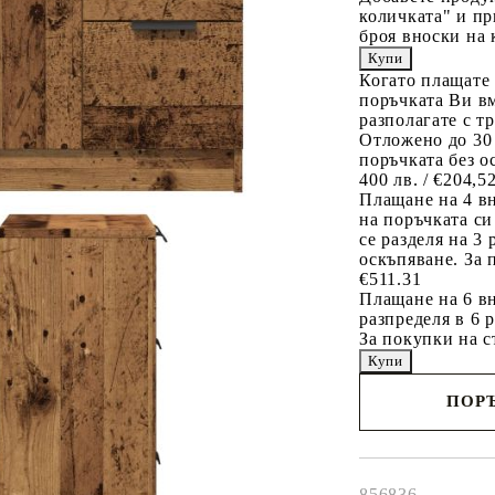
количката" и пр
броя вноски на 
Когато плащате
поръчката Ви вм
разполагате с т
Отложено до 30
поръчката без о
400 лв. / €204,5
Плащане на 4 в
на поръчката си
се разделя на 3
оскъпяване. За 
€511.31
Плащане на 6 вн
разпределя в 6 
За покупки на с
ПОРЪ
Наш представител 
свърже с Вас в рам
работния ден!
856836