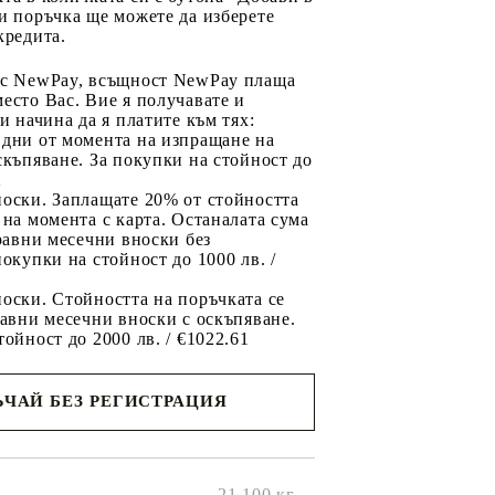
и поръчка ще можете да изберете
кредита.
 с NewPay, всъщност NewPay плаща
есто Вас. Вие я получавате и
ри начина да я платите към тях:
 дни от момента на изпращане на
скъпяване. За покупки на стойност до
2
носки. Заплащате 20% от стойността
 на момента с карта. Останалата сума
 равни месечни вноски без
покупки на стойност до 1000 лв. /
оски. Стойността на поръчката се
равни месечни вноски с оскъпяване.
тойност до 2000 лв. / €1022.61
ЧАЙ БЕЗ РЕГИСТРАЦИЯ
ще се
ките на
21.100
кг