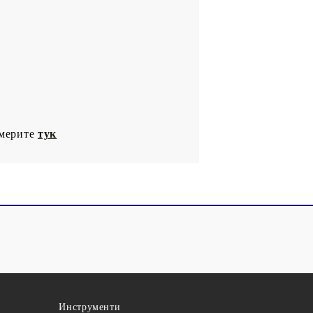
америте
тук
Инструменти