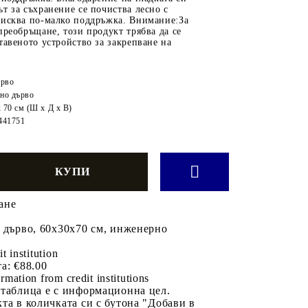
т за съхранение се почиства лесно с
зисква по-малко поддръжка. Внимание:За
преобръщане, този продукт трябва да се
тавеното устройство за закрепване на
ърво
но дърво
x 70 см (Ш x Д x В)
441751
ане
 дърво, 60x30x70 см, инженерно
it institution
а:
€88.00
rmation from credit institutions
 таблица е с информационна цел.
та в количката си с бутона "Добави в