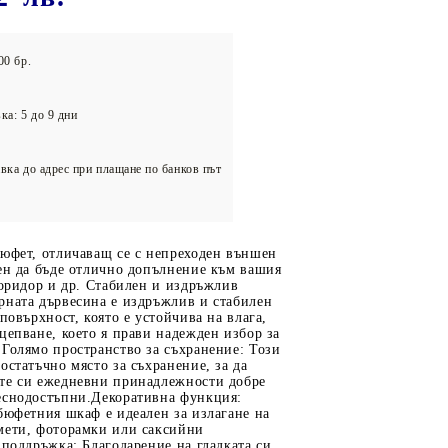
олейбол
00 бр.
ка: 5 до 9 дни
вка до адрес при плащане по банков път
бюфет, отличаващ се с непреходен външен
ен да бъде отлично допълнение към вашия
коридор и др. Стабилен и издръжлив
рната дървесина е издръжлив и стабилен
 повърхност, която е устойчива на влага,
цепване, което я прави надежден избор за
Голямо пространство за съхранение: Този
остатъчно място за съхранение, за да
те си ежедневни принадлежности добре
еснодостъпни.Декоративна функция:
бюфетния шкаф е идеален за излагане на
мети, фоторамки или саксийни
 поддръжка: Благодарение на гладката си