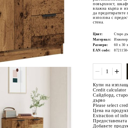
повърхност, шкафъ
влажна кърпа и и
да предотвратите 
използва с предос
стена.
Цвят:
Старо д
Материал:
Инженер
Размери:
60 x 30 
EAN code:
8721158
Tweet
одели
Купи на изплащ
Credit calculator
Сайдборд, старо
дърво
Please select cred
Цена на продукт
Extraction of info
Предоставената
Добавете продук