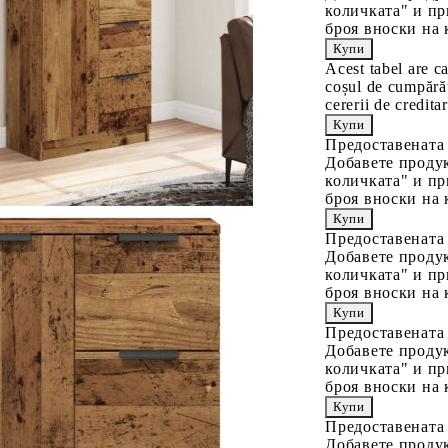
количката" и пр
броя вноски на 
Acest tabel are c
coșul de cumpărăt
cererii de creditar
Предоставената
Добавете продук
количката" и пр
броя вноски на 
Предоставената
Добавете продук
количката" и пр
броя вноски на 
Предоставената
Добавете продук
количката" и пр
броя вноски на 
Предоставената
Добавете продук