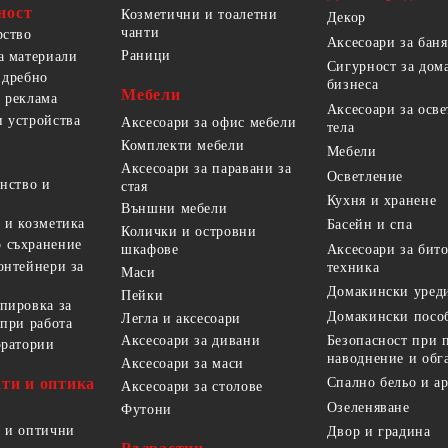
ност
Козметични и тоалетни
Декор
чанти
рство
Аксесоари за баня
Раници
а материали
Сигурност за дом
 дребно
бизнеса
Мебели
 реклама
Аксесоари за осв
 устройства
Аксесоари за офис мебели
тела
Комплекти мебели
Мебели
Аксесоари за паравани за
Осветление
анство и
стая
Кухня и хранене
Външни мебели
 и козметика
Басейн и спа
Колички и островни
 съхранение
Аксесоари за бит
шкафове
онтейнери за
техника
Маси
Домакински уред
Пейки
пировка за
Домакински посо
Легла и аксесоари
 при работа
Безопасност при 
Аксесоари за дивани
оратории
наводнение и обг
Аксесоари за маси
ти и оптика
Спално бельо и а
Аксесоари за столове
Озеленяване
Футони
 и оптични
Двор и градина