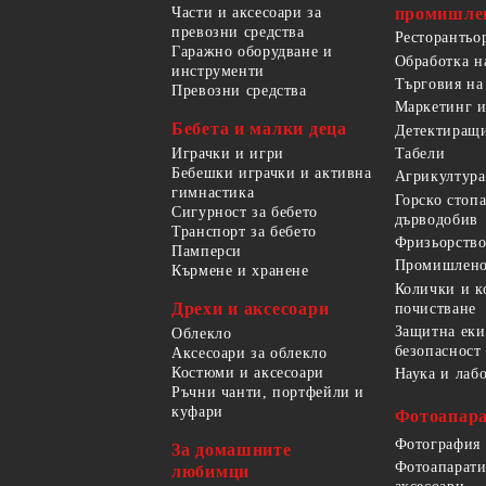
Части и аксесоари за
промишле
превозни средства
Ресторантьо
Гаражно оборудване и
Обработка н
инструменти
Търговия на
Превозни средства
Маркетинг и
Бебета и малки деца
Детектиращи
Играчки и игри
Табели
Бебешки играчки и активна
Агрикултура
гимнастика
Горско стоп
Сигурност за бебето
дърводобив
Транспорт за бебето
Фризьорство
Памперси
Промишлено
Кърмене и хранене
Колички и к
Дрехи и аксесоари
почистване
Защитна еки
Облекло
безопасност
Аксесоари за облекло
Костюми и аксесоари
Наука и лаб
Ръчни чанти, портфейли и
куфари
Фотоапара
Фотография
За домашните
Фотоапарати
любимци