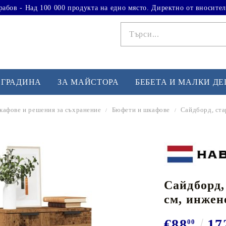
рабов - Над 100 000 продукта на едно място. Директно от вносител
 ГРАДИНА
ЗА МАЙСТОРА
БЕБЕТА И МАЛКИ Д
афове и решения за съхранение
Бюфети и шкафове
Сайдборд, ста
ФИТНЕС УПРАЖНЕНИЯ
А
Вдигане на тежести
Б
Кардио
Бо
любимци
Сайдборд,
Йога и пилатес
Бе
см, инжен
Лежанки за упражнения
Хо
Тренажори за баланс
О
€88
17
00