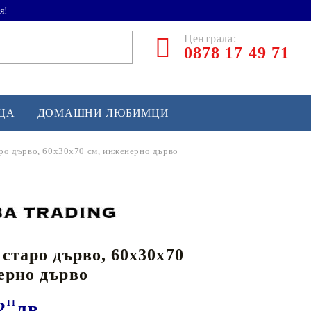
я!
Централа:
0878 17 49 71
ЕЦА
ДОМАШНИ ЛЮБИМЦИ
ро дърво, 60x30x70 см, инженерно дърво
ТЛЕТИКА
аскетбол
кс и бойни изкуства
 старо дърво, 60x30x70
йзбол и софтбол
ерно дърво
кей и лакрос
сновно спортно оборудване
2
11
лв.