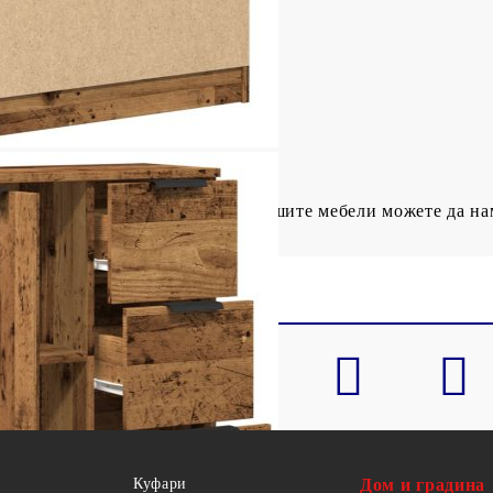
 Д x В)
я
ратяване на преобръщането на вашите мебели можете да н
Куфари
Дом и градина