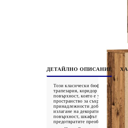
ДЕТАЙЛНО ОПИСАНИЕ
ХА
Този класически бюфет, отличаващ
трапезария, коридор и др. Стабил
повърхност, която е устойчива на
пространство за съхранение: Този
принадлежности добре организира
излагане на декоративни предмети
повърхност, шкафът за съхранение
предотвратите преобръщане, този п