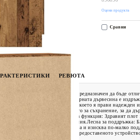
Оцени продукта
Сравни
РАКТЕРИСТИКИ
РЕВЮТА
 се с непреходен външен вид, е предназначен да бъде отл
ен и издръжлив материал: Инженерната дървесина е издръж
 влага, изкривяване и разцепване, което я прави надежден 
 бюфет осигурява достатъчно място за съхранение, за да д
ни и леснодостъпни.Декоративна функция: Здравият плот 
, фоторамки или саксийни растения.Лесна за поддръжка: Б
 се почиства лесно с влажна кърпа и изисква по-малко по
родукт трябва да се използва с предоставеното устройство