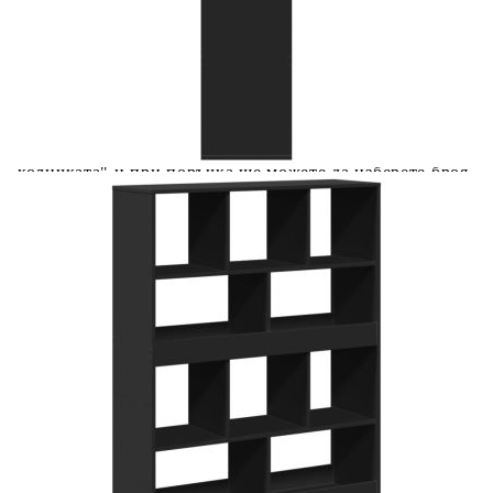
вноски на кредита.
Acest tabel are caracter informativ. Adăugați produsul în
coșul de cumpărături unde veți putea selecta detaliile
cererii de creditare.
Предоставената таблица е с информационна цел.
Добавете продукта в количката си с бутона "Добави в
количката" и при поръчка ще можете да изберете броя
вноски на кредита.
Предоставената таблица е с информационна цел.
Добавете продукта в количката си с бутона "Добави в
количката" и при поръчка ще можете да изберете броя
вноски на кредита.
Предоставената таблица е с информационна цел.
Добавете продукта в количката си с бутона "Добави в
количката" и при поръчка ще можете да изберете броя
вноски на кредита.
Предоставената таблица е с информационна цел.
Добавете продукта в количката си с бутона "Добави в
количката" и при поръчка ще можете да изберете броя