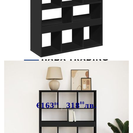
Tweet
Сподели
Библиотека, черна, 100x33x156,5
см, инженерно дърво
€163
318
80
лв.
00
В наличност: 17 бр.