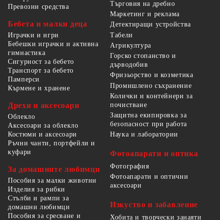
Търговия на дребно
Превозни средства
Маркетинг и реклама
Бебета и малки деца
Детектиращи устройства
Табели
Играчки и игри
Бебешки играчки и активна
Агрикултура
гимнастика
Горско стопанство и
Сигурност за бебето
дърводобив
Транспорт за бебето
Фризьорство и козметика
Памперси
Промишлено съхранение
Кърмене и хранене
Колички и контейнери за
Дрехи и аксесоари
почистване
Защитна екипировка за
Облекло
безопасност при работа
Аксесоари за облекло
Костюми и аксесоари
Наука и лаборатории
Ръчни чанти, портфейли и
куфари
Фотоапарати и оптика
Фотография
За домашните любимци
Фотоапарати и оптични
Пособия за малки животни
аксесоари
Изделия за рибки
Стълби и рампи за
Изкуство и забавление
домашни любимци
Пособия за сресване и
Хобита и творчески занаяти