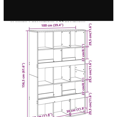
дървесина е с изключително качество с гладка
повърхност и също така се отличава със
здравина, стабилност и устойчивост на
влага.Достатъчно място за съхранение: Рафтът
за книги е проектиран с 13 просторни
отделения, предлагащи достатъчно място за
съхранение на вашите списания, книги, DVD
дискове, мултимедийни устройства и други
декоративни елементи добре организирани и на
достъпно място.Универсален рафт: Етажерката
за книги може да служи и като разделител на
стая, което я прави перфектен избор за вашето
жилищно пространство.Лесна за почистване
повърхност: Библиотеката се почиства лесно с
влажна кърпа.Внимание:За да предотвратите
преобръщане, този продукт трябва да се
използва с анкер за закрепване към стена (не е
предоставено).
Цвят: Черен
Материал: Инженерно дърво
С 13 отделения
Размери: 100 x 33 x 156,5 см (Ш x Д x В)