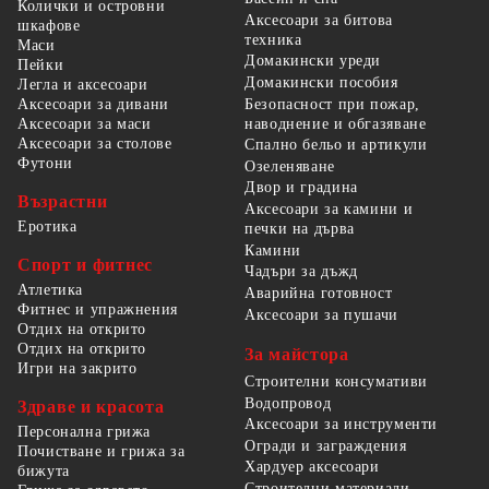
Колички и островни
Аксесоари за битова
шкафове
техника
Маси
Домакински уреди
Пейки
Домакински пособия
Легла и аксесоари
Безопасност при пожар,
Аксесоари за дивани
наводнение и обгазяване
Аксесоари за маси
Аксесоари за столове
Спално бельо и артикули
Футони
Озеленяване
Двор и градина
Възрастни
Аксесоари за камини и
Еротика
печки на дърва
Камини
Спорт и фитнес
Чадъри за дъжд
Атлетика
Аварийна готовност
Фитнес и упражнения
Аксесоари за пушачи
Отдих на открито
Отдих на открито
За майстора
Игри на закрито
Строителни консумативи
Водопровод
Здраве и красота
Аксесоари за инструменти
Персонална грижа
Огради и заграждения
Почистване и грижа за
Хардуер аксесоари
бижута
Строителни материали