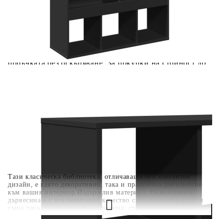
вноски на кредита.
Когато плащате с NewPay, всъщност NewPay плаща
поръчката Ви вместо Вас. Вие я получавате и
разполагате с три начина да я платите към тях:
Отложено до 30 дни от момента на изпращане на
поръчката без оскъпяване. За покупки на стойност до
400 лв. / €204,52
Плащане на 4 вноски. Заплащате 20% от стойността на
поръчката си на момента с карта. Останалата сума се
разделя на 3 равни месечни вноски без оскъпяване. За
покупки на стойност до 1000 лв. / €511.31
Плащане на 6 вноски. Стойността на поръчката се
разпределя в 6 равни месечни вноски с оскъпяване. За
покупки на стойност до 2000 лв. / €1022.61
Тази класическа библиотека, отличаваща се с елегантен
дизайн, е както декоративно, така и практично допълнение
към вашия интериор.Издържлив материал: Инженерната
дървесина е с изключително качество с гладка повърхност и
също така се отличава със здравина, стабилност и
устойчивост на влага.Достатъчно място за съхранение: