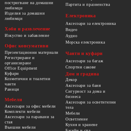
постригване на домашни
Партита и празненства
любимци
Изделия за домашни
Електроника
любимци
Аксесоари за електроника
Хоби и развлечение
Видео
Изкуство и забавление
Аудио
Морска електроника
Офис консумативи
Презентационни материали
Чанти и куфари
Регистриране и
Аксесоари за багаж
организиране
Спортни сакове
Office Equipment
Куфари
Дом и градина
Козметични и тоалетни
Декор
чанти
Аксесоари за баня
Раници
Сигурност за дома и
бизнеса
Мебели
Аксесоари за осветителни
Аксесоари за офис мебели
тела
Комплекти мебели
Мебели
Аксесоари за паравани за
Осветление
стая
Кухня и хранене
Външни мебели
Басейн и спа