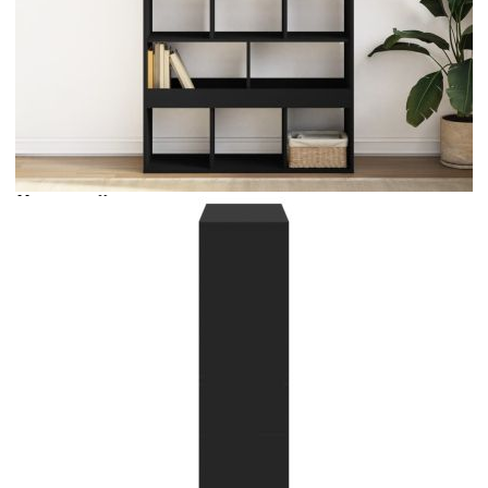
Време за доставка: 5 до 9 дни
Безплатна доставка до адрес при плащане по банков път
Цвят:
Черен
Материал:
Инженерно дърво
Размери:
100 x 33 x 156,5 см (Ш x Д x В)
EAN code:
8721158402028
Купи на изплащане
Credit calculator
Библиотека, черна, 100x33x156,5 см, инженерно дърво
Please select credit institution
Цена на продукта:
€163.00
Extraction of information from credit institutions
Предоставената таблица е с информационна цел.
Добавете продукта в количката си с бутона "Добави в
количката" и при поръчка ще можете да изберете броя