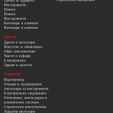
Грижа за здравето
Инструменти
Помпи
Помпи
Инструменти
Катинари и ключове
Катинари и ключове
Други
Дрехи и аксесоари
Изкуство и забавление
Офис консумативи
Чанти и куфари
Електроника
Здраве и красота
Хардуер
Водопровод
Огради и заграждения
Аксесоари за инструменти
Електрическо захранване
Отопление, вентилация и
климатични системи
Строителни консумативи
Хардуер аксесоари