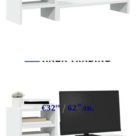
Tweet
Сподели
Поставка за монитор с органайзер
за бюро, бял, инженерно дърво
€32
62
59
лв.
00
В наличност: 128 бр.