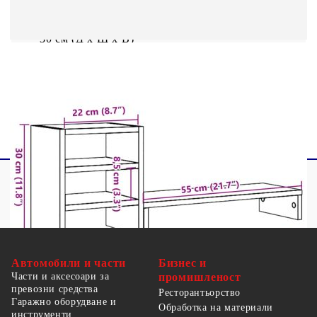
x 9 см (Д x Ш x В)
Размери на органайзера за бюро: 25 x 20 x
30 см (Д x Ш x В)
Макс. товароносимост: 35 кг
Необходим е монтаж
Автомобили и части
Бизнес и
Части и аксесоари за
промишленост
превозни средства
Ресторантьорство
Гаражно оборудване и
Обработка на материали
инструменти