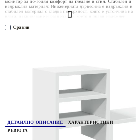
монитор за по-голям комфорт на гледане и стил. Стабилен и
издръжлив материал: Инженерната дървесина е издръжлив и
стабилен материал с гладка повърхност, която е устойчива на
влага, изкривяване и разцепване, което я прави надежден
избор за разнообразни проекти.Голямо пространство за
съхранение: Стойката за монитор включва органайзер за
Сравни
бюро, предлагащ широки възможности за съхранение на
всички ваши офис принадлежности и помагащ да поддържате
работното си място организирано и без безпорядък.Лесна
ПОРЪЧАЙ БЕЗ РЕГИСТРАЦИЯ
поддръжка: Благодарение на гладката си повърхност
платформата за монитор се почиства лесно с влажна кърпа и
изисква по-малко поддръжка.
Наш представител ще се свърже с Вас в рамките на работния ден!
854733
4.900
кг
Оцени продукта
ДЕТАЙЛНО ОПИСАНИЕ
ХАРАКТЕРИСТИКИ
РЕВЮТА