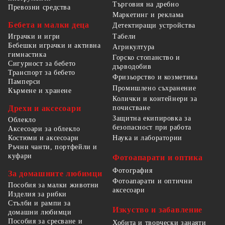
Търговия на дребно
Превозни средства
Маркетинг и реклама
Бебета и малки деца
Детектиращи устройства
Табели
Играчки и игри
Бебешки играчки и активна
Агрикултура
гимнастика
Горско стопанство и
Сигурност за бебето
дърводобив
Транспорт за бебето
Фризьорство и козметика
Памперси
Промишлено съхранение
Кърмене и хранене
Колички и контейнери за
Дрехи и аксесоари
почистване
Защитна екипировка за
Облекло
безопасност при работа
Аксесоари за облекло
Костюми и аксесоари
Наука и лаборатории
Ръчни чанти, портфейли и
куфари
Фотоапарати и оптика
Фотография
За домашните любимци
Фотоапарати и оптични
Пособия за малки животни
аксесоари
Изделия за рибки
Стълби и рампи за
Изкуство и забавление
домашни любимци
Пособия за сресване и
Хобита и творчески занаяти