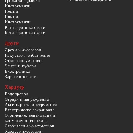
Строителни материали
Грижа за здравето
Инструменти
Помпи
Помпи
Инструменти
Катинари и ключове
Катинари и ключове
Други
Дрехи и аксесоари
Изкуство и забавление
Офис консумативи
Чанти и куфари
Електроника
Здраве и красота
Хардуер
Водопровод
Огради и заграждения
Аксесоари за инструменти
Електрическо захранване
Отопление, вентилация и
климатични системи
Строителни консумативи
Хардуер аксесоари