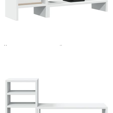
Време за доставка: 5 до 9 дни
Безплатна доставка до адрес при плащане по банков път
Цвят:
Бял
Материал:
Инженерно дърво
Макс. товароносимост:
35 кг
EAN code:
8721158390219
Общи размери:
80 x 20 x 30 см (Д x Ш x В)
Размери на поставката за монитор:
55 x 20 x 9 см (Д x Ш x В)
Размери на органайзера за бюро:
25 x 20 x 30 см (Д x Ш x В)
Купи на изплащане
Credit calculator
Поставка за монитор с органайзер за бюро, бял,
инженерно дърво
Please select credit institution
Цена на продукта:
€32.00