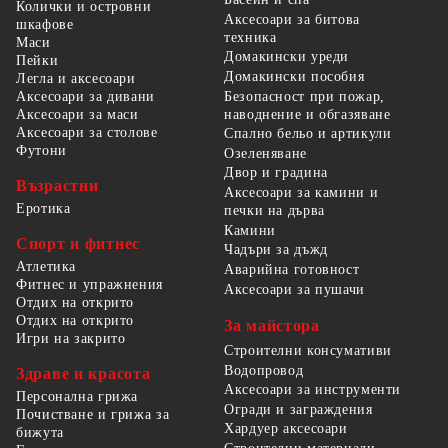
Колички и островни
Аксесоари за битова
шкафове
техника
Маси
Домакински уреди
Пейки
Домакински пособия
Легла и аксесоари
Безопасност при пожар,
Аксесоари за дивани
наводнение и обгазяване
Аксесоари за маси
Аксесоари за столове
Спално бельо и артикули
Футони
Озеленяване
Двор и градина
Възрастни
Аксесоари за камини и
Еротика
печки на дърва
Камини
Спорт и фитнес
Чадъри за дъжд
Атлетика
Аварийна готовност
Фитнес и упражнения
Аксесоари за пушачи
Отдих на открито
Отдих на открито
За майстора
Игри на закрито
Строителни консумативи
Водопровод
Здраве и красота
Аксесоари за инструменти
Персонална грижа
Огради и заграждения
Почистване и грижа за
Хардуер аксесоари
бижута