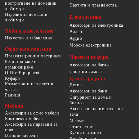
постригване на домашни
Партита и празненства
любимци
Изделия за домашни
Електроника
любимци
Аксесоари за електроника
Хоби и развлечение
Видео
Изкуство и забавление
Аудио
Морска електроника
Офис консумативи
Презентационни материали
Чанти и куфари
Регистриране и
Аксесоари за багаж
организиране
Спортни сакове
Office Equipment
Куфари
Дом и градина
Козметични и тоалетни
Декор
чанти
Аксесоари за баня
Раници
Сигурност за дома и
бизнеса
Мебели
Аксесоари за осветителни
Аксесоари за офис мебели
тела
Комплекти мебели
Мебели
Аксесоари за паравани за
Осветление
стая
Кухня и хранене
Външни мебели
Басейн и спа