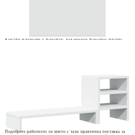
Предоставената таблица е с информационна цел.
Добавете продукта в количката си с бутона "Добави в
количката" и при поръчка ще можете да изберете броя
вноски на кредита.
Когато плащате с NewPay, всъщност NewPay плаща
поръчката Ви вместо Вас. Вие я получавате и
разполагате с три начина да я платите към тях:
Отложено до 30 дни от момента на изпращане на
поръчката без оскъпяване. За покупки на стойност до
400 лв. / €204,52
Плащане на 4 вноски. Заплащате 20% от стойността на
поръчката си на момента с карта. Останалата сума се
разделя на 3 равни месечни вноски без оскъпяване. За
покупки на стойност до 1000 лв. / €511.31
Плащане на 6 вноски. Стойността на поръчката се
разпределя в 6 равни месечни вноски с оскъпяване. За
покупки на стойност до 2000 лв. / €1022.61
Подобрете работното си място с тази практична поставка за