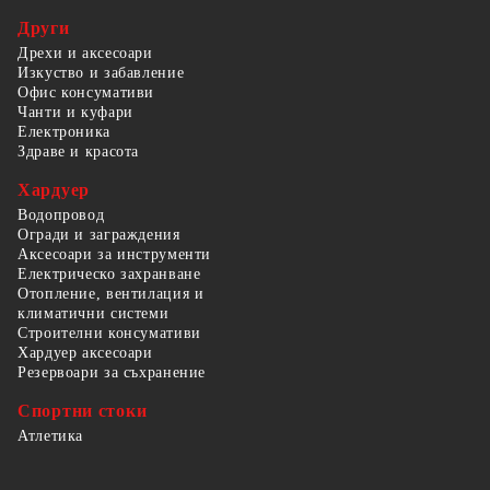
Други
Дрехи и аксесоари
Изкуство и забавление
Офис консумативи
Чанти и куфари
Електроника
Здраве и красота
Хардуер
Водопровод
Огради и заграждения
Аксесоари за инструменти
Електрическо захранване
Отопление, вентилация и
климатични системи
Строителни консумативи
Хардуер аксесоари
Резервоари за съхранение
Спортни стоки
Атлетика