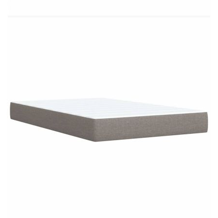
Материал за пълнеж: Покет пружини, пяна
Твърдост: Средна
Размери: 120 x 190 x 20 см (Д x Ш x В)
Топ матрак:
Цвят: Бял
Материал: Текстил (100% полиестер)
Материал на пълнежа: Пяна
Размери: 120 x 190 x 5 см (Д x Ш x В)
Калъфът се сваля и пере в перална машина
Доставката съдържа:
1 x Рамка за легло
1 x Табла
1 x Матрак