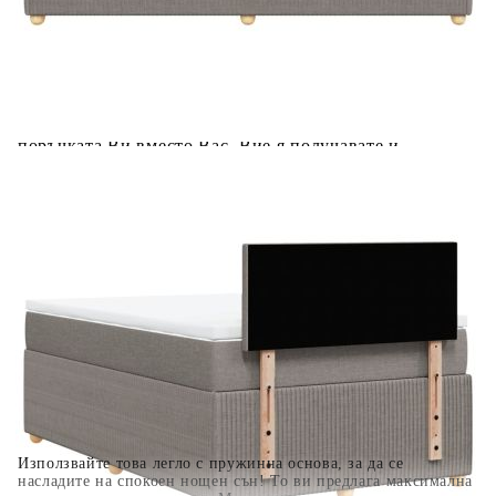
Предоставената таблица е с информационна цел.
Добавете продукта в количката си с бутона "Добави в
количката" и при поръчка ще можете да изберете броя
вноски на кредита.
Когато плащате с NewPay, всъщност NewPay плаща
поръчката Ви вместо Вас. Вие я получавате и
разполагате с три начина да я платите към тях:
Отложено до 30 дни от момента на изпращане на
поръчката без оскъпяване. За покупки на стойност до
400 лв. / €204,52
Плащане на 4 вноски. Заплащате 20% от стойността на
поръчката си на момента с карта. Останалата сума се
разделя на 3 равни месечни вноски без оскъпяване. За
покупки на стойност до 1000 лв. / €511.31
Плащане на 6 вноски. Стойността на поръчката се
разпределя в 6 равни месечни вноски с оскъпяване. За
покупки на стойност до 2000 лв. / €1022.61
Използвайте това легло с пружинна основа, за да се
насладите на спокоен нощен сън! То ви предлага максимална