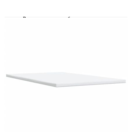
ламели и включва ламели.От хигиенни
съображения матракът не може да бъде върнат,
ако опаковката е премахната или отворена.
Рамка за легло с табла:
Цвят: Таупе
Материал: Плат (100% полиестер),
шперплат, инженерно дърво, масивна борова
дървесина
Размери: 190 x 120 x 100,5 см (Д x Ш x В)
Удебелени пластмасови крака
Поддържащи крака от масивна борова
дървесина
Необходим е монтаж
Матрак:
Цвят: Бяло и таупе
Материал: Текстил (100% полиестер)