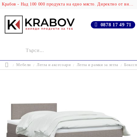
Крабов - Над 100 000 продукта на едно място. Директно от вносителя!
0878 17 49 71
Мебели
Легла и аксесоари
Легла и рамки за легла
Бокссп