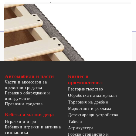
1 х Топ матрак
Автомобили и части
Бизнес и
Части и аксесоари за
промишленост
превозни средства
Ресторантьорство
Гаражно оборудване и
Обработка на материали
инструменти
Търговия на дребно
Превозни средства
Маркетинг и реклама
Бебета и малки деца
Детектиращи устройства
Табели
Играчки и игри
Бебешки играчки и активна
Агрикултура
гимнастика
Горско стопанство и