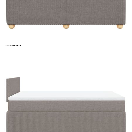
Предоставената таблица е с информационна цел.
Добавете продукта в количката си с бутона "Добави в
количката" и при поръчка ще можете да изберете броя
вноски на кредита.
Acest tabel are caracter informativ. Adăugați produsul în
coșul de cumpărături unde veți putea selecta detaliile
cererii de creditare.
Предоставената таблица е с информационна цел.
Добавете продукта в количката си с бутона "Добави в
количката" и при поръчка ще можете да изберете броя
вноски на кредита.
Предоставената таблица е с информационна цел.
Добавете продукта в количката си с бутона "Добави в
количката" и при поръчка ще можете да изберете броя
вноски на кредита.
Предоставената таблица е с информационна цел.
Добавете продукта в количката си с бутона "Добави в
количката" и при поръчка ще можете да изберете броя
вноски на кредита.