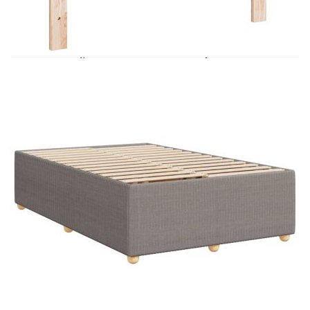
да се насладите на спокоен нощен сън! То ви
предлага максимална релаксация и приятен сън.
Мек и издръжлив материал: Полиестерната
тъкан съчетава мекота, дишане и издръжливост,
осигурявайки ви максимален комфорт и
уют.Матрак с джобни пружини: Този матрак с
джобни пружини има индивидуални джобни
пружини, които работят независимо, за да
осигурят персонализирана поддръжка,
реагирайки само на натиск във всяка област.
Този дизайн предотвратява „навиването“ и
намалява предаването на движение в сравнение
с традиционните матраци с отворена спирала.
Всяка джобна пружина поддържа тялото
индивидуално.Комфортен топ матрак: Този топ
матрак подобрява поддръжката и комфорта с
меката си, дишаща повърхност, като
същевременно удължава живота на вашия
матрак. Сваляемият калъф позволява лесно
пране, което прави поддръжката изключително
лесна.Ламти за оптимална опора: Рамката на
леглото е с ламели, които осигуряват
необходимата опора и дишане на вашия матрак.
Полезно е да знаете:Тази рамка за легло е с