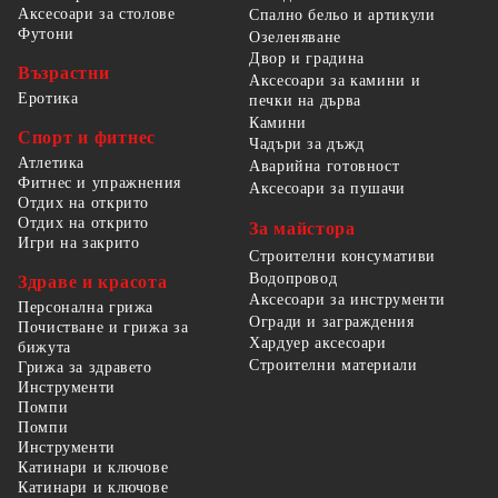
Аксесоари за столове
Спално бельо и артикули
Футони
Озеленяване
Двор и градина
Възрастни
Аксесоари за камини и
Еротика
печки на дърва
Камини
Спорт и фитнес
Чадъри за дъжд
Атлетика
Аварийна готовност
Фитнес и упражнения
Аксесоари за пушачи
Отдих на открито
Отдих на открито
За майстора
Игри на закрито
Строителни консумативи
Водопровод
Здраве и красота
Аксесоари за инструменти
Персонална грижа
Огради и заграждения
Почистване и грижа за
Хардуер аксесоари
бижута
Строителни материали
Грижа за здравето
Инструменти
Помпи
Помпи
Инструменти
Катинари и ключове
Катинари и ключове