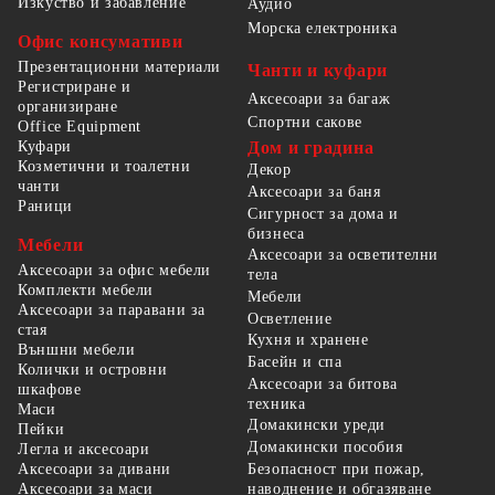
Изкуство и забавление
Аудио
Морска електроника
Офис консумативи
Презентационни материали
Чанти и куфари
Регистриране и
Аксесоари за багаж
организиране
Спортни сакове
Office Equipment
Куфари
Дом и градина
Козметични и тоалетни
Декор
чанти
Аксесоари за баня
Раници
Сигурност за дома и
бизнеса
Мебели
Аксесоари за осветителни
Аксесоари за офис мебели
тела
Комплекти мебели
Мебели
Аксесоари за паравани за
Осветление
стая
Кухня и хранене
Външни мебели
Басейн и спа
Колички и островни
Аксесоари за битова
шкафове
техника
Маси
Домакински уреди
Пейки
Домакински пособия
Легла и аксесоари
Безопасност при пожар,
Аксесоари за дивани
наводнение и обгазяване
Аксесоари за маси