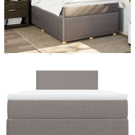
Време за доставка: 5 до 9 дни
Безплатна доставка до адрес при плащане по банков път
Цвят:
Бял
Материал:
Текстил (100% полиестер)
Размери:
120 x 190 x 5 см (Д x Ш x В)
EAN code:
8721102722745
Материал на пълнежа:
Пяна
Материал за пълнеж:
Покет пружини, пяна
Твърдост:
Средна
Купи на изплащане
Credit calculator
Боксспринг легло с матрак, таупе, 120x190 см, плат
Please select credit institution
Цена на продукта:
€474.00
Extraction of information from credit institutions