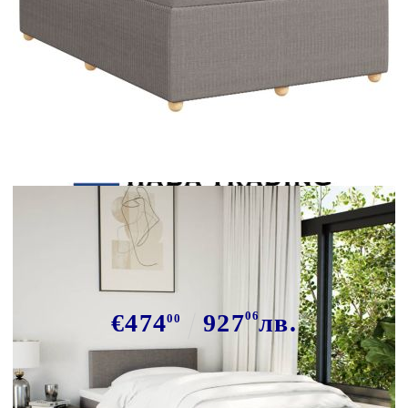
Tweet
Сподели
Боксспринг легло с матрак, таупе,
120x190 см, плат
€474
927
06
лв.
00
В наличност: 10 бр.