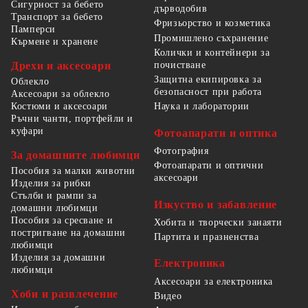
Сигурност за бебето
дърводобив
Транспорт за бебето
Фризьорство и козметика
Памперси
Промишлено съхранение
Кърмене и хранене
Колички и контейнери за
Дрехи и аксесоари
почистване
Защитна екипировка за
Облекло
безопасност при работа
Аксесоари за облекло
Костюми и аксесоари
Наука и лаборатории
Ръчни чанти, портфейли и
куфари
Фотоапарати и оптика
Фотография
За домашните любимци
Фотоапарати и оптични
Пособия за малки животни
аксесоари
Изделия за рибки
Стълби и рампи за
Изкуство и забавление
домашни любимци
Пособия за сресване и
Хобита и творчески занаяти
постригване на домашни
Партита и празненства
любимци
Изделия за домашни
Електроника
любимци
Аксесоари за електроника
Хоби и развлечение
Видео