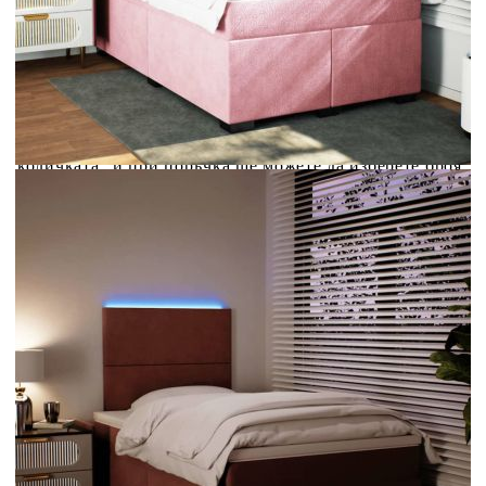
Credit calculator
Боксспринг легло с матрак, розово, 120x190 см,
кадифе
Please select credit institution
Цена на продукта:
€488.00
Extraction of information from credit institutions
Предоставената таблица е с информационна цел.
Добавете продукта в количката си с бутона "Добави в
количката" и при поръчка ще можете да изберете броя
вноски на кредита.
Acest tabel are caracter informativ. Adăugați produsul în
coșul de cumpărături unde veți putea selecta detaliile
cererii de creditare.
Предоставената таблица е с информационна цел.
Добавете продукта в количката си с бутона "Добави в
количката" и при поръчка ще можете да изберете броя
вноски на кредита.
Предоставената таблица е с информационна цел.
Добавете продукта в количката си с бутона "Добави в
количката" и при поръчка ще можете да изберете броя
вноски на кредита.