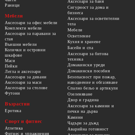
Аксесоари за баня
Раници
Сигурност за дома и
бизнеса
Мебели
Аксесоари за осветителни
Аксесоари за офис мебели
тела
Комплекти мебели
Мебели
Аксесоари за паравани за
Осветление
стая
Кухня и хранене
Външни мебели
Басейн и спа
Колички и островни
Аксесоари за битова
шкафове
техника
Маси
Домакински уреди
Пейки
Домакински пособия
Легла и аксесоари
Безопасност при пожар,
Аксесоари за дивани
наводнение и обгазяване
Аксесоари за маси
Аксесоари за столове
Спално бельо и артикули
Футони
Озеленяване
Двор и градина
Възрастни
Аксесоари за камини и
Еротика
печки на дърва
Камини
Спорт и фитнес
Чадъри за дъжд
Атлетика
Аварийна готовност
Фитнес и упражнения