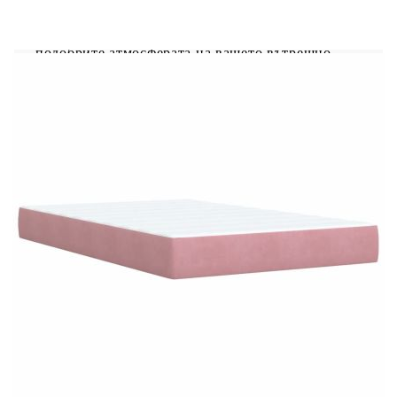
регулират, за да се създаде персонализирано
светлинно шоу. Можете да персонализирате
режимите, цветовете и яркостта, за да
подобрите атмосферата на вашето вътрешно
пространство.Табла с регулируема височина:
Таблата се регулира на височина, за да отговаря
на вашите предпочитания.Удобен горен матрак:
Този топ матрак подобрява опората и комфорта
със своята мека, дишаща повърхност, като
същевременно удължава живота на вашия
матрак. Подвижният му калъф позволява лесно
изпиране, което прави поддръжката лесна.Добре
е да се знае:Продуктът има USB конектор, който
изисква сертифициран 5V USB захранващ
източник (не е включен).От хигиенни
съображения матракът не може да бъде върнат,
ако опаковката е отстранена или отворена.Само
частта със символ на ножица може да бъде
изрязана и само частта с USB ще продължи да
функционира както преди.
Рамка за легло с табла:
Цвят: Розов
Материал: Кадифе (100% полиестер),