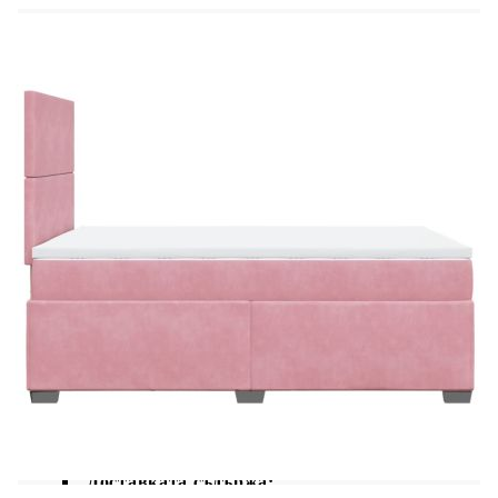
Цвят: Бял
Материал: Текстил (100% полиестер)
Материал на пълнежа: Пяна
Размери: 120 x 190 x 5 см (Д x Ш x В)
Калъфът се сваля и пере в перална машина
LED лента:
Дължина: 55 см
Напрежение: DC 5 V
Дължина на USB кабела: 150 см
Дължина на захранващия кабел: 30 м
Клас на защита: IP65
Със символ за рязане с ножица
Доставката съдържа: