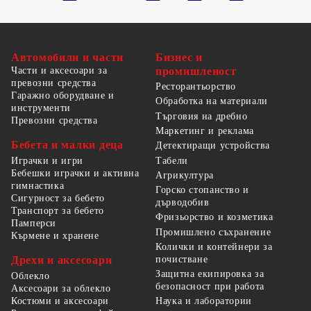
Автомобили и части
Бизнес и
Части и аксесоари за
промишленост
превозни средства
Ресторантьорство
Гаражно оборудване и
Обработка на материали
инструменти
Търговия на дребно
Превозни средства
Маркетинг и реклама
Бебета и малки деца
Детектиращи устройства
Табели
Играчки и игри
Бебешки играчки и активна
Агрикултура
гимнастика
Горско стопанство и
Сигурност за бебето
дърводобив
Транспорт за бебето
Фризьорство и козметика
Памперси
Промишлено съхранение
Кърмене и хранене
Колички и контейнери за
Дрехи и аксесоари
почистване
Защитна екипировка за
Облекло
безопасност при работа
Аксесоари за облекло
Костюми и аксесоари
Наука и лаборатории