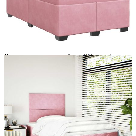
Време за доставка: 5 до 9 дни
Безплатна доставка до адрес при плащане по банков път
Цвят:
Бял
Материал:
Текстил (100% полиестер)
Размери:
120 x 190 x 5 см (Д x Ш x В)
EAN code:
8721102780394
Дължина:
55 см
Напрежение:
DC 5 V
Материал на пълнежа:
Пяна
Дължина на захранващия кабел:
30 м
Клас на защита:
IP65
Дължина на USB кабела:
150 см
Материал за пълнеж:
Покет пружини, пяна
Твърдост:
Средна
Купи на изплащане