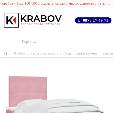
Крабов - Над 100 000 продукта на едно място. Директно от вносителя!
0878 17 49 71
Мебели
Легла и аксесоари
Легла и рамки за легла
Бокссп