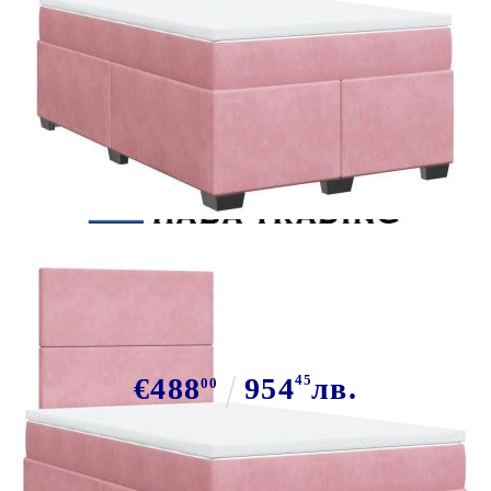
Tweet
Сподели
Боксспринг легло с матрак,
розово, 120x190 см, кадифе
€488
954
45
лв.
00
В наличност: 3 бр.