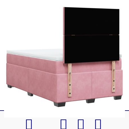
1 x Рамка за легло
1 x Табла
1 x Матрак
1 х Топ матрак
1 x LED лента
Този продукт се захранва с DC 5V, но
сертифицираният 5V USB източник на
захранване не е включен в комплекта. По-
високото напрежение може да доведе до
прегряване на устройството и да доведе до
повреда на устройството и потенциален риск от
прегряване и пожар.