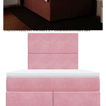
Предоставената таблица е с информационна цел.
Добавете продукта в количката си с бутона "Добави в
количката" и при поръчка ще можете да изберете броя
вноски на кредита.
Предоставената таблица е с информационна цел.
Добавете продукта в количката си с бутона "Добави в
количката" и при поръчка ще можете да изберете броя
вноски на кредита.
Когато плащате с NewPay, всъщност NewPay плаща
поръчката Ви вместо Вас. Вие я получавате и
разполагате с три начина да я платите към тях:
Отложено до 30 дни от момента на изпращане на
поръчката без оскъпяване. За покупки на стойност до
400 лв. / €204,52
Плащане на 4 вноски. Заплащате 20% от стойността на
поръчката си на момента с карта. Останалата сума се
разделя на 3 равни месечни вноски без оскъпяване. За
покупки на стойност до 1000 лв. / €511.31
Плащане на 6 вноски. Стойността на поръчката се
разпределя в 6 равни месечни вноски с оскъпяване. За
покупки на стойност до 2000 лв. / €1022.61