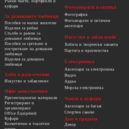
Ръчни чанти, портфейли и
куфари
Фотоапарати и оптика
Фотография
За домашните любимци
Фотоапарати и оптични
Пособия за малки животни
аксесоари
Изделия за рибки
Стълби и рампи за
Изкуство и забавление
домашни любимци
Пособия за сресване и
Хобита и творчески занаяти
постригване на домашни
Партита и празненства
любимци
Изделия за домашни
Електроника
любимци
Аксесоари за електроника
Хоби и развлечение
Видео
Изкуство и забавление
Аудио
Морска електроника
Офис консумативи
Презентационни материали
Чанти и куфари
Регистриране и
Аксесоари за багаж
организиране
Спортни сакове
Office Equipment
Куфари
Дом и градина
Козметични и тоалетни
Декор
чанти