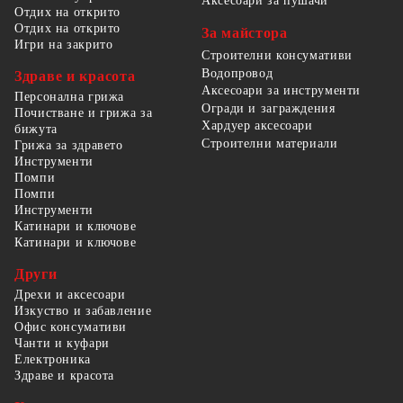
Аксесоари за пушачи
Отдих на открито
Отдих на открито
За майстора
Игри на закрито
Строителни консумативи
Водопровод
Здраве и красота
Аксесоари за инструменти
Персонална грижа
Огради и заграждения
Почистване и грижа за
Хардуер аксесоари
бижута
Строителни материали
Грижа за здравето
Инструменти
Помпи
Помпи
Инструменти
Катинари и ключове
Катинари и ключове
Други
Дрехи и аксесоари
Изкуство и забавление
Офис консумативи
Чанти и куфари
Електроника
Здраве и красота