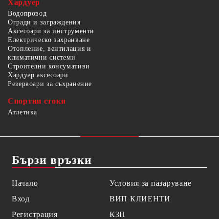
Хардуер
Водопровод
Огради и заграждения
Аксесоари за инструменти
Електрическо захранване
Отопление, вентилация и
климатични системи
Строителни консумативи
Хардуер аксесоари
Резервоари за съхранение
Спортни стоки
Атлетика
Бързи връзки
Начало
Условия за пазаруване
Вход
ВИП КЛИЕНТИ
Регистрация
КЗП