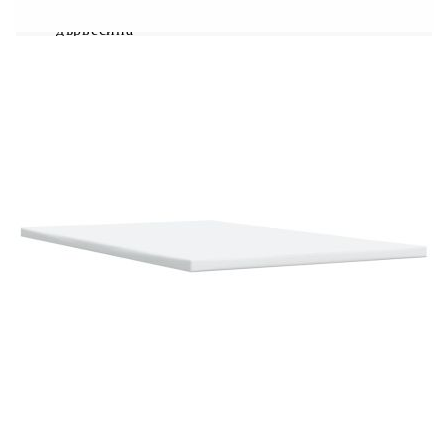
инженерно дърво, шперплат, масивна борова
дървесина
Размери: 190 x 120 x 140,5/150,5 см (Д x Ш
x В)
Удебелени пластмасови крака
Поддържащи крака от масивна борова
дървесина
Необходим е монтаж
Матрак:
Цвят: Бяло и розово
Материал: Кадифе (100% полиестер)
Материал за пълнеж: Покет пружини, пяна
Размери: 120 x 190 x 20 см (Д x Ш x В)
Твърдост: Средна
Топ матрак: