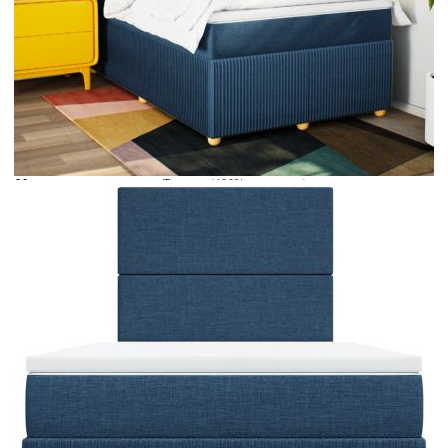
Време за доставка: 5 до 9 дни
Безплатна доставка до адрес при плащане по банков път
Цвят:
Бял
Материал:
Текстил (100% полиестер)
Размери:
120 x 190 x 5 см (Д x Ш x В)
EAN code:
8721102768767
Материал на пълнежа:
Пяна
Материал за пълнеж:
Покет пружини, пяна
Твърдост:
Средна
Купи на изплащане
Credit calculator
Боксспринг легло с матрак, синьо, 120x190 см, плат
Please select credit institution
Цена на продукта:
€485.00
Extraction of information from credit institutions