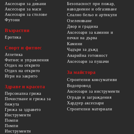
Безопасност при пожар,
Аксесоари за дивани
наводнение и обгазяване
Аксесоари за маси
Аксесоари за столове
Спално бельо и артикули
Футони
Озеленяване
Двор и градина
Възрастни
Аксесоари за камини и
Еротика
печки на дърва
Камини
Спорт и фитнес
Чадъри за дъжд
Атлетика
Аварийна готовност
Фитнес и упражнения
Аксесоари за пушачи
Отдих на открито
Отдих на открито
За майстора
Игри на закрито
Строителни консумативи
Водопровод
Здраве и красота
Аксесоари за инструменти
Персонална грижа
Огради и заграждения
Почистване и грижа за
Хардуер аксесоари
бижута
Строителни материали
Грижа за здравето
Инструменти
Помпи
Помпи
Инструменти