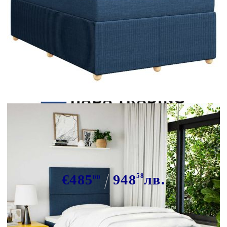
Tweet
Сподели
Боксспринг легло с матрак, синьо,
120x190 см, плат
€485
948
58
лв.
00
В наличност: 16 бр.