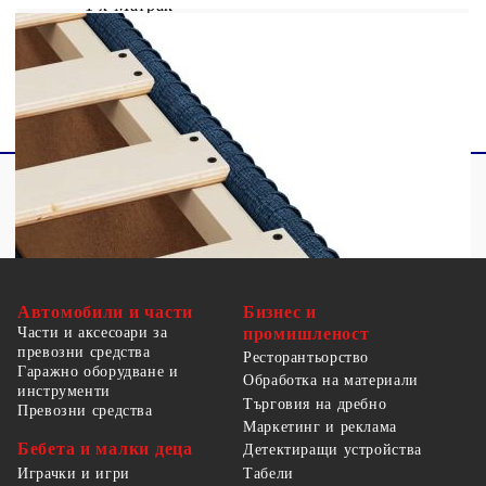
1 x Матрак
1 х Топ матрак
Автомобили и части
Бизнес и
Части и аксесоари за
промишленост
превозни средства
Ресторантьорство
Гаражно оборудване и
Обработка на материали
инструменти
Търговия на дребно
Превозни средства
Маркетинг и реклама
Бебета и малки деца
Детектиращи устройства
Табели
Играчки и игри