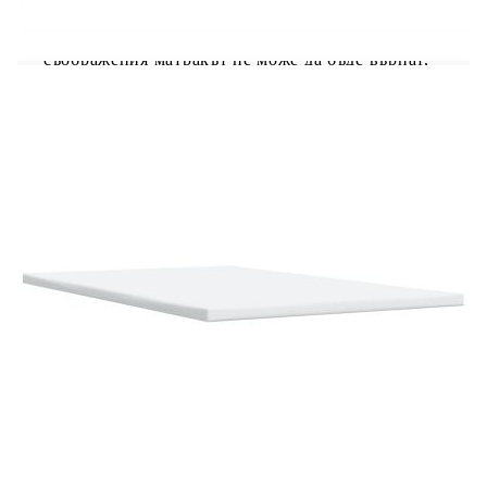
необходимата опора и дишане на вашия матрак.
Полезно е да знаете:Тази рамка за легло е с
ламели и включва ламели.От хигиенни
съображения матракът не може да бъде върнат,
ако опаковката е премахната или отворена.
Рамка за легло с табла:
Цвят: Син
Материал: Плат (100% полиестер),
шперплат, инженерно дърво
Размери: 190 x 120 x 140,5/150,5 см (Д x Ш
x В)
Удебелени пластмасови крака
Поддържащи крака от масивна борова
дървесина
Необходим е монтаж
Матрак:
Цвят: Бяло и синьо