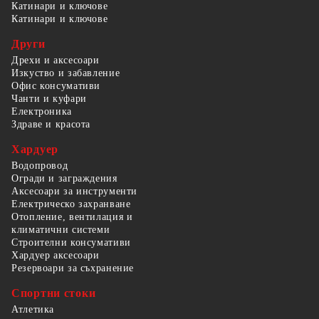
Катинари и ключове
Катинари и ключове
Други
Дрехи и аксесоари
Изкуство и забавление
Офис консумативи
Чанти и куфари
Електроника
Здраве и красота
Хардуер
Водопровод
Огради и заграждения
Аксесоари за инструменти
Електрическо захранване
Отопление, вентилация и
климатични системи
Строителни консумативи
Хардуер аксесоари
Резервоари за съхранение
Спортни стоки
Атлетика