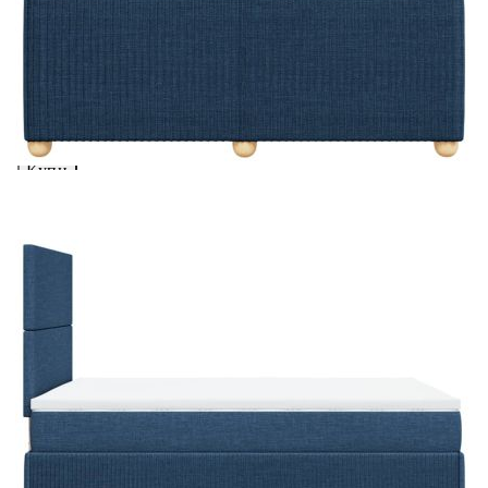
Предоставената таблица е с информационна цел.
Добавете продукта в количката си с бутона "Добави в
количката" и при поръчка ще можете да изберете броя
вноски на кредита.
Acest tabel are caracter informativ. Adăugați produsul în
coșul de cumpărături unde veți putea selecta detaliile
cererii de creditare.
Предоставената таблица е с информационна цел.
Добавете продукта в количката си с бутона "Добави в
количката" и при поръчка ще можете да изберете броя
вноски на кредита.
Предоставената таблица е с информационна цел.
Добавете продукта в количката си с бутона "Добави в
количката" и при поръчка ще можете да изберете броя
вноски на кредита.
Предоставената таблица е с информационна цел.
Добавете продукта в количката си с бутона "Добави в
количката" и при поръчка ще можете да изберете броя
вноски на кредита.