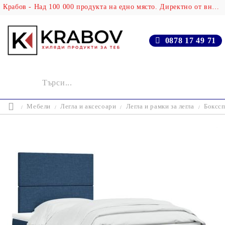
Крабов - Над 100 000 продукта на едно място. Директно от вносителя!
0878 17 49 71
Мебели
Легла и аксесоари
Легла и рамки за легла
Бокссп