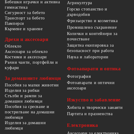
Бебешки играчки и активна
Агрикултура
гимнастика
Горско стопанство и
Сигурност за бебето
дърводобив
Транспорт за бебето
Фризьорство и козметика
Памперси
Промишлено съхранение
Кърмене и хранене
Колички и контейнери за
Дрехи и аксесоари
почистване
Защитна екипировка за
Облекло
безопасност при работа
Аксесоари за облекло
Костюми и аксесоари
Наука и лаборатории
Ръчни чанти, портфейли и
куфари
Фотоапарати и оптика
Фотография
За домашните любимци
Фотоапарати и оптични
Пособия за малки животни
аксесоари
Изделия за рибки
Стълби и рампи за
Изкуство и забавление
домашни любимци
Пособия за сресване и
Хобита и творчески занаяти
постригване на домашни
Партита и празненства
любимци
Изделия за домашни
Електроника
любимци
Аксесоари за електроника