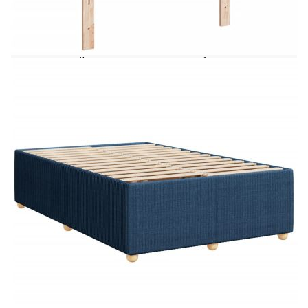
да се насладите на спокоен нощен сън! То ви
предлага максимална релаксация и приятен сън.
Мек и издръжлив материал: Полиестерната
тъкан съчетава мекота, дишане и издръжливост,
осигурявайки ви максимален комфорт и
уют.Матрак с джобни пружини: Този матрак с
джобни пружини има индивидуални джобни
пружини, които работят независимо, за да
осигурят персонализирана поддръжка,
реагирайки само на натиск във всяка област.
Този дизайн предотвратява „навиването“ и
намалява преноса на движение в сравнение с
традиционните матраци с отворена спирала.
Всяка джобна пружина поддържа тялото
индивидуално.Регулируема по височина табла:
Таблата е регулируема по височина, за да
отговаря на вашите предпочитания.Удобен топ
матрак: Този топ матрак подобрява поддръжката
и комфорта с меката си, дишаща повърхност,
като същевременно удължава живота на вашия
матрак. Сваляемият калъф позволява лесно
пране, което прави поддръжката изключително
лесна.Ламти за оптимална опора: Рамката на
леглото е с ламели, които осигуряват