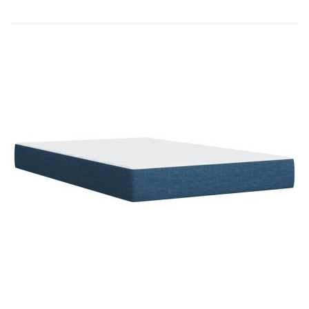
Материал: Текстил (100% полиестер)
Материал за пълнеж: Покет пружини, пяна
Твърдост: Средна
Размери: 120 x 190 x 20 см (Д x Ш x В)
Топ матрак:
Цвят: Бял
Материал: Текстил (100% полиестер)
Материал на пълнежа: Пяна
Размери: 120 x 190 x 5 см (Д x Ш x В)
Калъфът се сваля и пере в перална машина
Доставката съдържа:
1 x Рамка за легло
1 x Табла