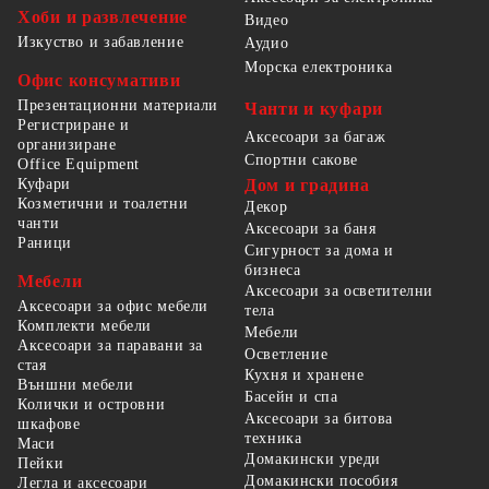
Хоби и развлечение
Видео
Изкуство и забавление
Аудио
Морска електроника
Офис консумативи
Презентационни материали
Чанти и куфари
Регистриране и
Аксесоари за багаж
организиране
Спортни сакове
Office Equipment
Куфари
Дом и градина
Козметични и тоалетни
Декор
чанти
Аксесоари за баня
Раници
Сигурност за дома и
бизнеса
Мебели
Аксесоари за осветителни
Аксесоари за офис мебели
тела
Комплекти мебели
Мебели
Аксесоари за паравани за
Осветление
стая
Кухня и хранене
Външни мебели
Басейн и спа
Колички и островни
Аксесоари за битова
шкафове
техника
Маси
Домакински уреди
Пейки
Домакински пособия
Легла и аксесоари