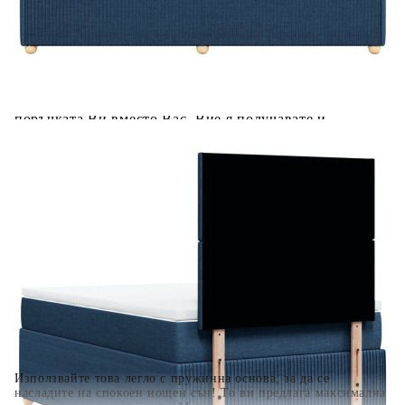
Предоставената таблица е с информационна цел.
Добавете продукта в количката си с бутона "Добави в
количката" и при поръчка ще можете да изберете броя
вноски на кредита.
Когато плащате с NewPay, всъщност NewPay плаща
поръчката Ви вместо Вас. Вие я получавате и
разполагате с три начина да я платите към тях:
Отложено до 30 дни от момента на изпращане на
поръчката без оскъпяване. За покупки на стойност до
400 лв. / €204,52
Плащане на 4 вноски. Заплащате 20% от стойността на
поръчката си на момента с карта. Останалата сума се
разделя на 3 равни месечни вноски без оскъпяване. За
покупки на стойност до 1000 лв. / €511.31
Плащане на 6 вноски. Стойността на поръчката се
разпределя в 6 равни месечни вноски с оскъпяване. За
покупки на стойност до 2000 лв. / €1022.61
Използвайте това легло с пружинна основа, за да се
насладите на спокоен нощен сън! То ви предлага максимална