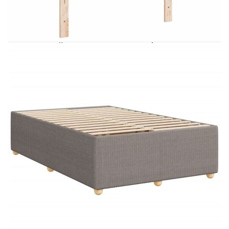
да се насладите на спокоен нощен сън! То ви
предлага максимална релаксация и приятен сън.
Мек и издръжлив материал: Полиестерната
тъкан съчетава мекота, дишане и издръжливост,
осигурявайки ви максимален комфорт и
уют.Матрак с джобни пружини: Този матрак с
джобни пружини има индивидуални джобни
пружини, които работят независимо, за да
осигурят персонализирана поддръжка,
реагирайки само на натиск във всяка област.
Този дизайн предотвратява „навиването“ и
намалява преноса на движение в сравнение с
традиционните матраци с отворена спирала.
Всяка джобна пружина поддържа тялото
индивидуално.Регулируема по височина табла:
Таблата е регулируема по височина, за да
отговаря на вашите предпочитания.Удобен топ
матрак: Този топ матрак подобрява поддръжката
и комфорта с меката си, дишаща повърхност,
като същевременно удължава живота на вашия
матрак. Сваляемият калъф позволява лесно
пране, което прави поддръжката изключително
лесна.Ламти за оптимална опора: Рамката на
леглото е с ламели, които осигуряват