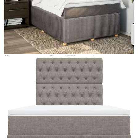
Време за доставка: 5 до 9 дни
Безплатна доставка до адрес при плащане по банков път
Цвят:
Бял
Материал:
Текстил (100% полиестер)
Размери:
120 x 190 x 5 см (Д x Ш x В)
EAN code:
8721102768880
Материал на пълнежа:
Пяна
Материал за пълнеж:
Покет пружини, пяна
Твърдост:
Средна
Купи на изплащане
Credit calculator
Боксспринг легло с матрак, таупе, 120x190 см, плат
Please select credit institution
Цена на продукта:
€524.00
Extraction of information from credit institutions