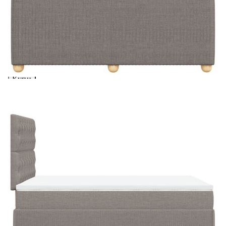
Предоставената таблица е с информационна цел.
Добавете продукта в количката си с бутона "Добави в
количката" и при поръчка ще можете да изберете броя
вноски на кредита.
Acest tabel are caracter informativ. Adăugați produsul în
coșul de cumpărături unde veți putea selecta detaliile
cererii de creditare.
Предоставената таблица е с информационна цел.
Добавете продукта в количката си с бутона "Добави в
количката" и при поръчка ще можете да изберете броя
вноски на кредита.
Предоставената таблица е с информационна цел.
Добавете продукта в количката си с бутона "Добави в
количката" и при поръчка ще можете да изберете броя
вноски на кредита.
Предоставената таблица е с информационна цел.
Добавете продукта в количката си с бутона "Добави в
количката" и при поръчка ще можете да изберете броя
вноски на кредита.