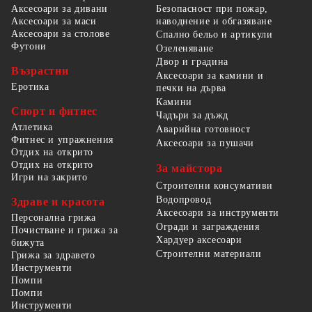
Безопасност при пожар,
Аксесоари за дивани
наводнение и обгазяване
Аксесоари за маси
Аксесоари за столове
Спално бельо и артикули
Футони
Озеленяване
Двор и градина
Възрастни
Аксесоари за камини и
Еротика
печки на дърва
Камини
Спорт и фитнес
Чадъри за дъжд
Атлетика
Аварийна готовност
Фитнес и упражнения
Аксесоари за пушачи
Отдих на открито
Отдих на открито
За майстора
Игри на закрито
Строителни консумативи
Водопровод
Здраве и красота
Аксесоари за инструменти
Персонална грижа
Огради и заграждения
Почистване и грижа за
Хардуер аксесоари
бижута
Строителни материали
Грижа за здравето
Инструменти
Помпи
Помпи
Инструменти