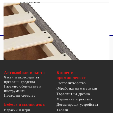
1 x Матрак
1 х Топ матрак
Автомобили и части
Бизнес и
Части и аксесоари за
промишленост
превозни средства
Ресторантьорство
Гаражно оборудване и
Обработка на материали
инструменти
Търговия на дребно
Превозни средства
Маркетинг и реклама
Бебета и малки деца
Детектиращи устройства
Табели
Играчки и игри