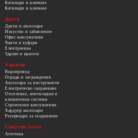
Катинари и ключове
Катинари и ключове
Други
Дрехи и аксесоари
Изкуство и забавление
Офис консумативи
Чанти и куфари
Електроника
Здраве и красота
Хардуер
Водопровод
Огради и заграждения
Аксесоари за инструменти
Електрическо захранване
Отопление, вентилация и
климатични системи
Строителни консумативи
Хардуер аксесоари
Резервоари за съхранение
Спортни стоки
Атлетика