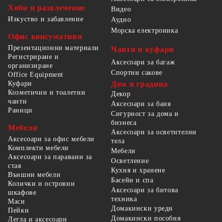
Хоби и развлечение
Видео
Изкуство и забавление
Аудио
Морска електроника
Офис консумативи
Презентационни материали
Чанти и куфари
Регистриране и
Аксесоари за багаж
организиране
Спортни сакове
Office Equipment
Куфари
Дом и градина
Козметични и тоалетни
Декор
чанти
Аксесоари за баня
Раници
Сигурност за дома и
бизнеса
Мебели
Аксесоари за осветителни
Аксесоари за офис мебели
тела
Комплекти мебели
Мебели
Аксесоари за паравани за
Осветление
стая
Кухня и хранене
Външни мебели
Басейн и спа
Колички и островни
Аксесоари за битова
шкафове
техника
Маси
Домакински уреди
Пейки
Домакински пособия
Легла и аксесоари