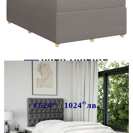
Tweet
Сподели
Боксспринг легло с матрак, таупе,
120x190 см, плат
€524
1024
85
лв.
00
В наличност: 10 бр.