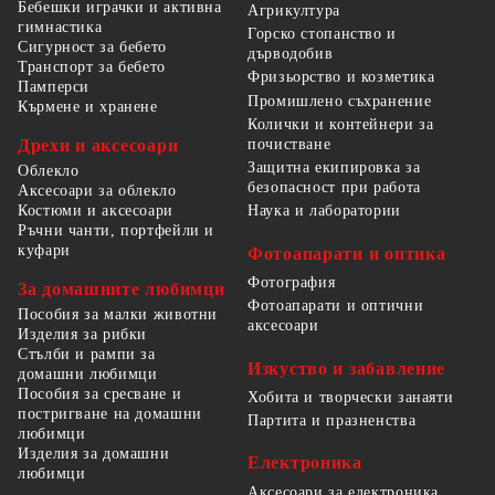
Бебешки играчки и активна
Агрикултура
гимнастика
Горско стопанство и
Сигурност за бебето
дърводобив
Транспорт за бебето
Фризьорство и козметика
Памперси
Промишлено съхранение
Кърмене и хранене
Колички и контейнери за
Дрехи и аксесоари
почистване
Защитна екипировка за
Облекло
безопасност при работа
Аксесоари за облекло
Костюми и аксесоари
Наука и лаборатории
Ръчни чанти, портфейли и
куфари
Фотоапарати и оптика
Фотография
За домашните любимци
Фотоапарати и оптични
Пособия за малки животни
аксесоари
Изделия за рибки
Стълби и рампи за
Изкуство и забавление
домашни любимци
Пособия за сресване и
Хобита и творчески занаяти
постригване на домашни
Партита и празненства
любимци
Изделия за домашни
Електроника
любимци
Аксесоари за електроника