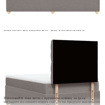
Предоставената таблица е с информационна цел.
Добавете продукта в количката си с бутона "Добави в
количката" и при поръчка ще можете да изберете броя
вноски на кредита.
Когато плащате с NewPay, всъщност NewPay плаща
поръчката Ви вместо Вас. Вие я получавате и
разполагате с три начина да я платите към тях:
Отложено до 30 дни от момента на изпращане на
поръчката без оскъпяване. За покупки на стойност до
400 лв. / €204,52
Плащане на 4 вноски. Заплащате 20% от стойността на
поръчката си на момента с карта. Останалата сума се
разделя на 3 равни месечни вноски без оскъпяване. За
покупки на стойност до 1000 лв. / €511.31
Плащане на 6 вноски. Стойността на поръчката се
разпределя в 6 равни месечни вноски с оскъпяване. За
покупки на стойност до 2000 лв. / €1022.61
Използвайте това легло с пружинна основа, за да се
насладите на спокоен нощен сън! То ви предлага максимална