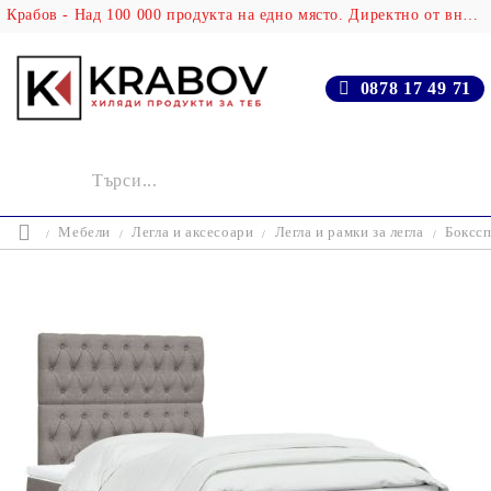
Крабов - Над 100 000 продукта на едно място. Директно от вносителя!
0878 17 49 71
Мебели
Легла и аксесоари
Легла и рамки за легла
Бокссп