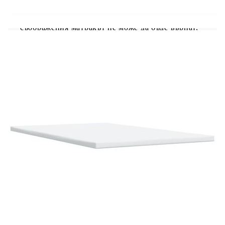
необходимата опора и дишане на вашия матрак.
Полезно е да знаете:Тази рамка за легло е с
ламели и включва ламели.От хигиенни
съображения матракът не може да бъде върнат,
ако опаковката е премахната или отворена.
Рамка за легло с табла:
Цвят: Таупе
Материал: Плат (100% полиестер),
шперплат, инженерно дърво
Размери: 190 x 120 x 140,5/150,5 см (Д x Ш
x В)
Удебелени пластмасови крака
Поддържащи крака от масивна борова
дървесина
Необходим е монтаж
Матрак:
Цвят: Бяло и таупе