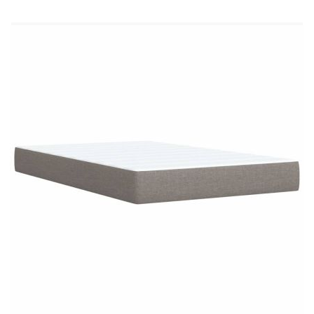
Материал: Текстил (100% полиестер)
Материал за пълнеж: Покет пружини, пяна
Твърдост: Средна
Размери: 120 x 190 x 20 см (Д x Ш x В)
Топ матрак:
Цвят: Бял
Материал: Текстил (100% полиестер)
Материал на пълнежа: Пяна
Размери: 120 x 190 x 5 см (Д x Ш x В)
Калъфът се сваля и пере в перална машина
Доставката съдържа:
1 x Рамка за легло
1 x Табла